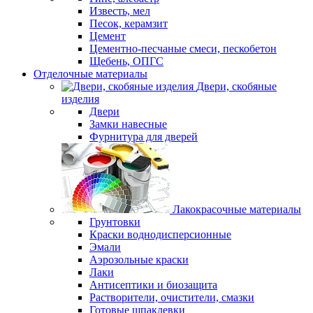
Известь, мел
Песок, керамзит
Цемент
Цементно-песчаные смеси, пескобетон
Щебень, ОПГС
Отделочные материалы
Двери, скобяные
изделия
Двери
Замки навесные
Фурнитура для дверей
Лакокрасочные материалы
Грунтовки
Краски воднодисперсионные
Эмали
Аэрозольные краски
Лаки
Антисептики и биозащита
Растворители, очистители, смазки
Готовые шпаклевки