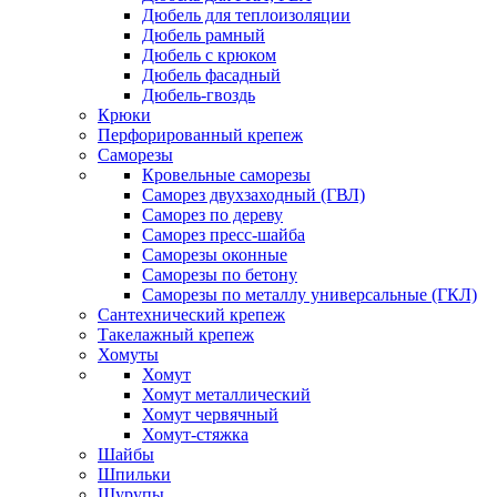
Дюбель для теплоизоляции
Дюбель рамный
Дюбель с крюком
Дюбель фасадный
Дюбель-гвоздь
Крюки
Перфорированный крепеж
Саморезы
Кровельные саморезы
Саморез двухзаходный (ГВЛ)
Саморез по дереву
Саморез пресс-шайба
Саморезы оконные
Саморезы по бетону
Саморезы по металлу универсальные (ГКЛ)
Сантехнический крепеж
Такелажный крепеж
Хомуты
Хомут
Хомут металлический
Хомут червячный
Хомут-стяжка
Шайбы
Шпильки
Шурупы