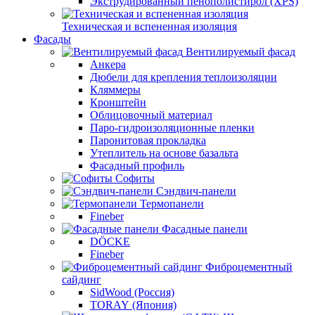
Экструдированный пенополистирол (XPS)
Техническая и вспененная изоляция
Фасады
Вентилируемый фасад
Анкера
Дюбели для крепления теплоизоляции
Кляммеры
Кронштейн
Облицовочный материал
Паро-гидроизоляционные пленки
Паронитовая прокладка
Утеплитель на основе базальта
Фасадный профиль
Софиты
Сэндвич-панели
Термопанели
Fineber
Фасадные панели
DÖCKE
Fineber
Фиброцементный
сайдинг
SidWood (Россия)
TORAY (Япония)