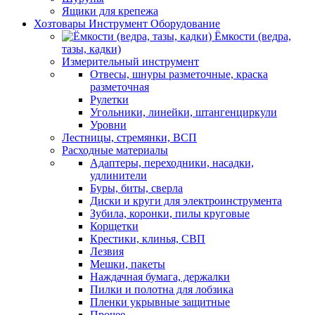
Ящики для крепежа
Хозтовары Инструмент Оборудование
Ёмкости (ведра,
тазы, кадки)
Измерительный инструмент
Отвесы, шнуры разметочные, краска
разметочная
Рулетки
Угольники, линейки, штангенциркули
Уровни
Лестницы, стремянки, ВСП
Расходные материалы
Адаптеры, переходники, насадки,
удлинители
Буры, биты, сверла
Диски и круги для электроинструмента
Зубила, коронки, пилы круговые
Корщетки
Крестики, клинья, СВП
Лезвия
Мешки, пакеты
Наждачная бумага, держалки
Пилки и полотна для лобзика
Пленки укрывные защитные
Прочее