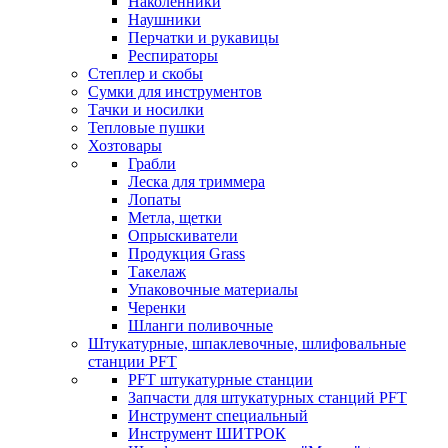
Наколенники
Наушники
Перчатки и рукавицы
Респираторы
Степлер и скобы
Сумки для инструментов
Тачки и носилки
Тепловые пушки
Хозтовары
Грабли
Леска для триммера
Лопаты
Метла, щетки
Опрыскиватели
Продукция Grass
Такелаж
Упаковочные материалы
Черенки
Шланги поливочные
Штукатурные, шпаклевочные, шлифовальные
станции PFT
PFT штукатурные станции
Запчасти для штукатурных станций PFT
Инструмент специальный
Инструмент ШИТРОК