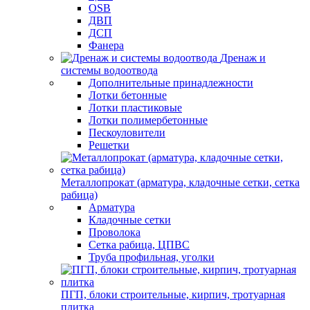
OSB
ДВП
ДСП
Фанера
Дренаж и
системы водоотвода
Дополнительные принадлежности
Лотки бетонные
Лотки пластиковые
Лотки полимербетонные
Пескоуловители
Решетки
Металлопрокат (арматура, кладочные сетки, сетка
рабица)
Арматура
Кладочные сетки
Проволока
Сетка рабица, ЦПВС
Труба профильная, уголки
ПГП, блоки строительные, кирпич, тротуарная
плитка