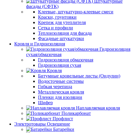
Штукатурные
фасады (СФТК)
Клеевые, штукатурно-клеевые смеси
Краски, грунтовки
Крепеж для утеплителя
Сетка и профили
Теплоизоляция для фасада
Фасадные штукатурки
Кровля и Гидроизоляция
Гидроизоляция
сухая/обмазочная
Гидроизоляция обмазочная
Гидроизоляция сухая
Кровля
Битумные кровельные листы (Ондулин)
Водосточные системы
Гибкая черепица
Металлическая кровля
Пленки для изоляции
Шифер
Наплавляемая кровля
Поликарбонат
Профлист
Электротовары Освещение
Батарейки