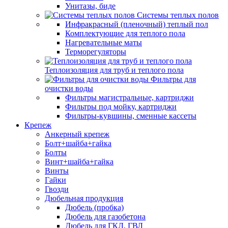
Унитазы, биде
Системы теплых полов
Инфракрасный (пленочный) теплый пол
Комплектующие для теплого пола
Нагревательные маты
Терморегуляторы
Теплоизоляция для труб и теплого пола
Фильтры для
очистки воды
Фильтры магистральные, картриджи
Фильтры под мойку, картриджи
Фильтры-кувшины, сменные кассеты
Крепеж
Анкерный крепеж
Болт+шайба+гайка
Болты
Винт+шайба+гайка
Винты
Гайки
Гвозди
Дюбельная продукция
Дюбель (пробка)
Дюбель для газобетона
Дюбель для ГКЛ, ГВЛ