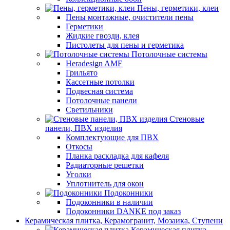
Пены, герметики, клеи
Пены монтажные, очистители пены
Герметики
Жидкие гвозди, клея
Пистолеты для пены и герметика
Потолочные системы
Heradesign AMF
Грильято
Кассетные потолки
Подвесная система
Потолочные панели
Светильники
Стеновые
панели, ПВХ изделия
Комплектующие для ПВХ
Откосы
Планка раскладка для кафеля
Радиаторные решетки
Уголки
Уплотнитель для окон
Подоконники
Подоконники в наличии
Подоконники DANKE под заказ
Керамическая плитка, Керамогранит, Мозаика, Ступени
Керамическая плитка