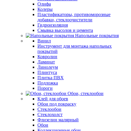
Олифа
Колеры
Пластификаторы, противоморозные
добавки, стеклоочистители
Гидроизоляция
Смывка высолов и цемента
Напольные покрытия
Винил
Инструмент для монтажа напольных
покрытий
Ковролин
Ламинат
Линолеум
Плинтуса
Плитка ПВХ
Подложка
Пороги
Обои, стеклообои
Клей для обоев
Обои под покраску
Стеклообои
Стеклохолст
Флизелин малярный
Обои
Коллекционные обои