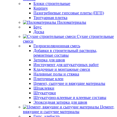
Блоки строительные
Кирпич
Пазогребневые гипсовые плиты (ПГП)
Тротуарная плитка
Пиломатериалы
Брус
Доска
Сухие строительные
смеси
Гидроизоляционная смесь
Добавки в строительный растворы,
ремонтные составы
Затирка для швов
Инструмент для штукатурных работ
Кладочные и монтажные смеси
Наливные полы и стяжка
Плиточные клеи
Цемент, сыпучие и вяжущие материалы
Шпаклевки
Штукатурки
Штукатурно-клеевые и клеевые составы
Эпоксидная затирка для швов
Цемент,
вяжущие и сыпучие материалы
Гипс, алебастр