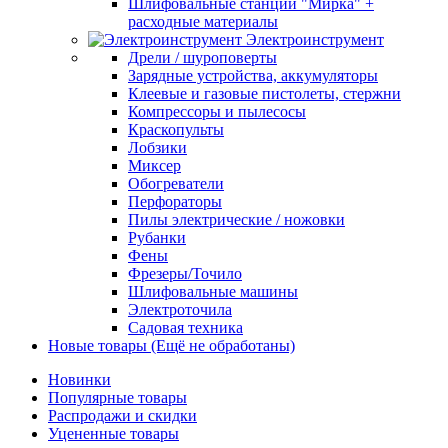
Шлифовальные станции "Мирка" +
расходные материалы
Электроинструмент
Дрели / шуроповерты
Зарядные устройства, аккумуляторы
Клеевые и газовые пистолеты, стержни
Компрессоры и пылесосы
Краскопульты
Лобзики
Миксер
Обогреватели
Перфораторы
Пилы электрические / ножовки
Рубанки
Фены
Фрезеры/Точило
Шлифовальные машины
Электроточила
Садовая техника
Новые товары (Ещё не обработаны)
Новинки
Популярные товары
Распродажи и скидки
Уцененные товары