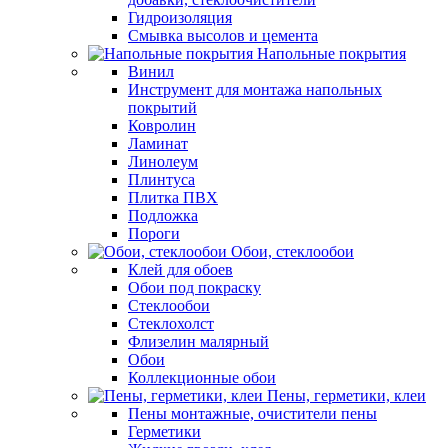
Гидроизоляция
Смывка высолов и цемента
Напольные покрытия
Винил
Инструмент для монтажа напольных
покрытий
Ковролин
Ламинат
Линолеум
Плинтуса
Плитка ПВХ
Подложка
Пороги
Обои, стеклообои
Клей для обоев
Обои под покраску
Стеклообои
Стеклохолст
Флизелин малярный
Обои
Коллекционные обои
Пены, герметики, клеи
Пены монтажные, очистители пены
Герметики