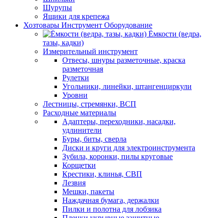
Шурупы
Ящики для крепежа
Хозтовары Инструмент Оборудование
Ёмкости (ведра,
тазы, кадки)
Измерительный инструмент
Отвесы, шнуры разметочные, краска
разметочная
Рулетки
Угольники, линейки, штангенциркули
Уровни
Лестницы, стремянки, ВСП
Расходные материалы
Адаптеры, переходники, насадки,
удлинители
Буры, биты, сверла
Диски и круги для электроинструмента
Зубила, коронки, пилы круговые
Корщетки
Крестики, клинья, СВП
Лезвия
Мешки, пакеты
Наждачная бумага, держалки
Пилки и полотна для лобзика
Пленки укрывные защитные