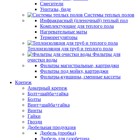
Смесители
Унитазы, биде
Системы теплых полов
Инфракрасный (пленочный) теплый пол
Комплектующие для теплого пола
Нагревательные маты
Терморегуляторы
Теплоизоляция для труб и теплого пола
Фильтры для
очистки воды
Фильтры магистральные, картриджи
Фильтры под мойку, картриджи
Фильтры-кувшины, сменные кассеты
Крепеж
Анкерный крепеж
Болт+шайба+гайка
Болты
Винт+шайба+гайка
Винты
Гайки
Гвозди
Дюбельная продукция
Дюбель (пробка)
Дюбель для газобетона