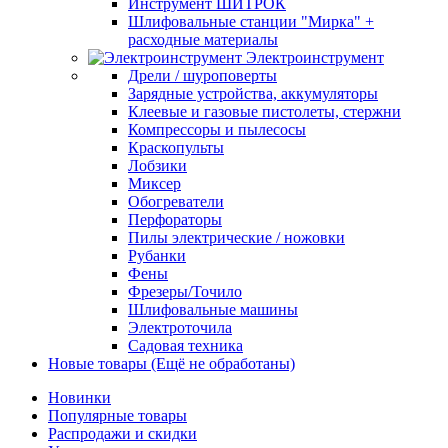
Инструмент ШИТРОК
Шлифовальные станции "Мирка" +
расходные материалы
Электроинструмент
Дрели / шуроповерты
Зарядные устройства, аккумуляторы
Клеевые и газовые пистолеты, стержни
Компрессоры и пылесосы
Краскопульты
Лобзики
Миксер
Обогреватели
Перфораторы
Пилы электрические / ножовки
Рубанки
Фены
Фрезеры/Точило
Шлифовальные машины
Электроточила
Садовая техника
Новые товары (Ещё не обработаны)
Новинки
Популярные товары
Распродажи и скидки