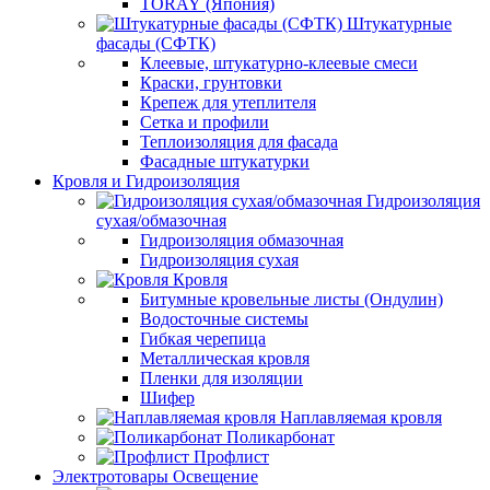
TORAY (Япония)
Штукатурные
фасады (СФТК)
Клеевые, штукатурно-клеевые смеси
Краски, грунтовки
Крепеж для утеплителя
Сетка и профили
Теплоизоляция для фасада
Фасадные штукатурки
Кровля и Гидроизоляция
Гидроизоляция
сухая/обмазочная
Гидроизоляция обмазочная
Гидроизоляция сухая
Кровля
Битумные кровельные листы (Ондулин)
Водосточные системы
Гибкая черепица
Металлическая кровля
Пленки для изоляции
Шифер
Наплавляемая кровля
Поликарбонат
Профлист
Электротовары Освещение