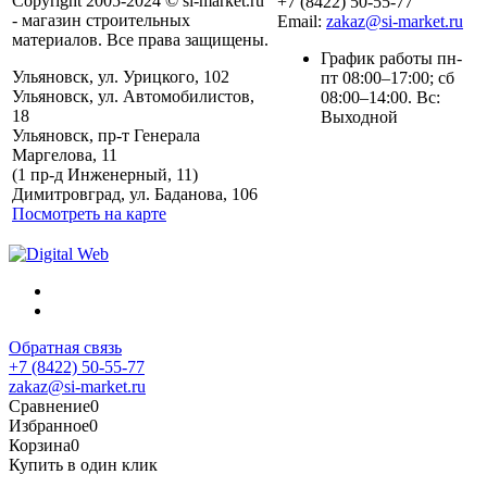
Copyright 2005-2024 © si-market.ru
+7 (8422) 50-55-77
- магазин строительных
Email:
zakaz@si-market.ru
материалов. Все права защищены.
График работы пн-
Ульяновск, ул. Урицкого, 102
пт 08:00–17:00; сб
Ульяновск, ул. Автомобилистов,
08:00–14:00. Вс:
18
Выходной
Ульяновск, пр-т Генерала
Маргелова, 11
Политика обработки
(1 пр-д Инженерный, 11)
персональных данных
Димитровград, ул. Баданова, 106
Посмотреть на карте
Обратная связь
+7 (8422) 50-55-77
zakaz@si-market.ru
Сравнение
0
Избранное
0
Корзина
0
Купить в один клик