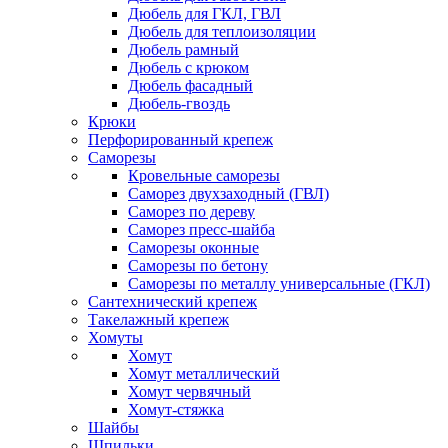
Дюбель для ГКЛ, ГВЛ
Дюбель для теплоизоляции
Дюбель рамный
Дюбель с крюком
Дюбель фасадный
Дюбель-гвоздь
Крюки
Перфорированный крепеж
Саморезы
Кровельные саморезы
Саморез двухзаходный (ГВЛ)
Саморез по дереву
Саморез пресс-шайба
Саморезы оконные
Саморезы по бетону
Саморезы по металлу универсальные (ГКЛ)
Сантехнический крепеж
Такелажный крепеж
Хомуты
Хомут
Хомут металлический
Хомут червячный
Хомут-стяжка
Шайбы
Шпильки