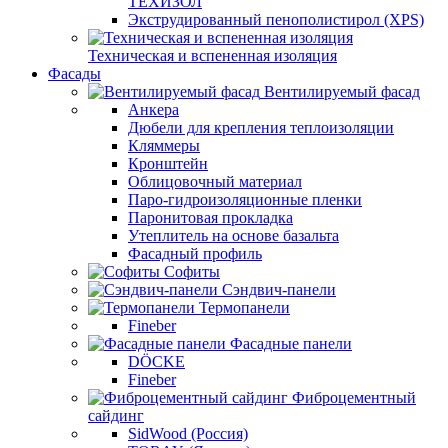
ТЕХИЗОЛ
Экструдированный пенополистирол (XPS)
Техническая и вспененная изоляция
Фасады
Вентилируемый фасад
Анкера
Дюбели для крепления теплоизоляции
Кляммеры
Кронштейн
Облицовочный материал
Паро-гидроизоляционные пленки
Паронитовая прокладка
Утеплитель на основе базальта
Фасадный профиль
Софиты
Сэндвич-панели
Термопанели
Fineber
Фасадные панели
DÖCKE
Fineber
Фиброцементный
сайдинг
SidWood (Россия)