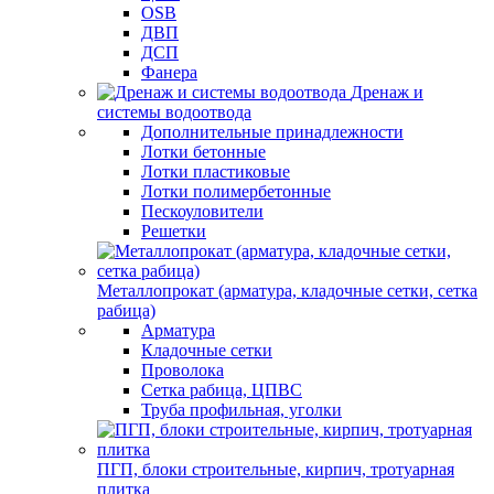
OSB
ДВП
ДСП
Фанера
Дренаж и
системы водоотвода
Дополнительные принадлежности
Лотки бетонные
Лотки пластиковые
Лотки полимербетонные
Пескоуловители
Решетки
Металлопрокат (арматура, кладочные сетки, сетка
рабица)
Арматура
Кладочные сетки
Проволока
Сетка рабица, ЦПВС
Труба профильная, уголки
ПГП, блоки строительные, кирпич, тротуарная
плитка