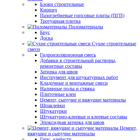
Блоки строительные
Кирпич
Пазогребневые гипсовые плиты (ПГП)
Тротуарная плитка
Пиломатериалы
Брус
Доска
Сухие строительные
смеси
Гидроизоляционная смесь
Добавки в строительный растворы,
ремонтные составы
Затирка для швов
Инструмент для штукатурных работ
Кладочные и монтажные смеси
Наливные полы и стяжка
Плиточные клеи
Цемент, сыпучие и вяжущие материалы
Шпаклевки
Штукатурки
Штукатурно-клеевые и клеевые составы
Эпоксидная затирка для швов
Цемент,
вяжущие и сыпучие материалы
Гипс, алебастр