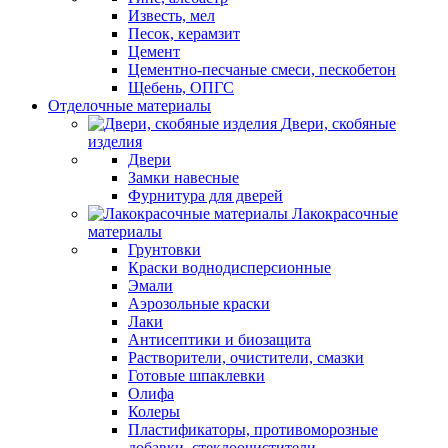
Известь, мел
Песок, керамзит
Цемент
Цементно-песчаные смеси, пескобетон
Щебень, ОПГС
Отделочные материалы
Двери, скобяные
изделия
Двери
Замки навесные
Фурнитура для дверей
Лакокрасочные
материалы
Грунтовки
Краски воднодисперсионные
Эмали
Аэрозольные краски
Лаки
Антисептики и биозащита
Растворители, очистители, смазки
Готовые шпаклевки
Олифа
Колеры
Пластификаторы, противоморозные
добавки, стеклоочистители