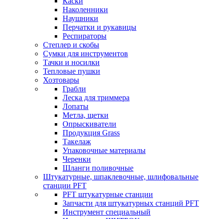
Каски
Наколенники
Наушники
Перчатки и рукавицы
Респираторы
Степлер и скобы
Сумки для инструментов
Тачки и носилки
Тепловые пушки
Хозтовары
Грабли
Леска для триммера
Лопаты
Метла, щетки
Опрыскиватели
Продукция Grass
Такелаж
Упаковочные материалы
Черенки
Шланги поливочные
Штукатурные, шпаклевочные, шлифовальные
станции PFT
PFT штукатурные станции
Запчасти для штукатурных станций PFT
Инструмент специальный