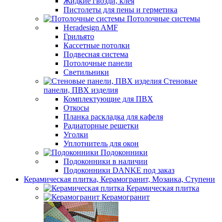
Жидкие гвозди, клея
Пистолеты для пены и герметика
Потолочные системы
Heradesign AMF
Грильято
Кассетные потолки
Подвесная система
Потолочные панели
Светильники
Стеновые
панели, ПВХ изделия
Комплектующие для ПВХ
Откосы
Планка раскладка для кафеля
Радиаторные решетки
Уголки
Уплотнитель для окон
Подоконники
Подоконники в наличии
Подоконники DANKE под заказ
Керамическая плитка, Керамогранит, Мозаика, Ступени
Керамическая плитка
Керамогранит