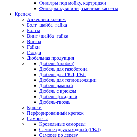
Фильтры под мойку, картриджи
Фильтры-кувшины, сменные кассеты
Крепеж
Анкерный крепеж
Болт+шайба+гайка
Болты
Винт+шайба+гайка
Винты
Гайки
Гвозди
Дюбельная продукция
Дюбель (пробка)
Дюбель для газобетона
Дюбель для ГКЛ, ГВЛ
Дюбель для теплоизоляции
Дюбель рамный
Дюбель с крюком
Дюбель фасадный
Дюбель-гвоздь
Крюки
Перфорированный крепеж
Саморезы
Кровельные саморезы
Саморез двухзаходный (ГВЛ)
Саморез по дереву