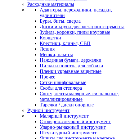
Расходные материалы
Адаптеры, переходники, насадки,
удлинители
Буры, биты, сверла
Диски и круги для электроинструмента
Зубила, коронки, пилы круговые
Корщетки
Крестики, клинья, СВП
Лезвия
Мешки, пакеты
Наждачная бумага, держалки
Пилки и полотна для лобзика
Пленки укрывные защитные
Прочее
Сетки шлифовальные
Скобы для степлера
Скотч, ленты малярные, сигнальные,
металлизированные
Тарелки / диски опорные
Ручной инструмент
Малярный инструмент
Столярно-слесарный инструмент
Ударно-рычажный инструмент
Штукатурный инструмент
Ящики для инструмента и крепежа