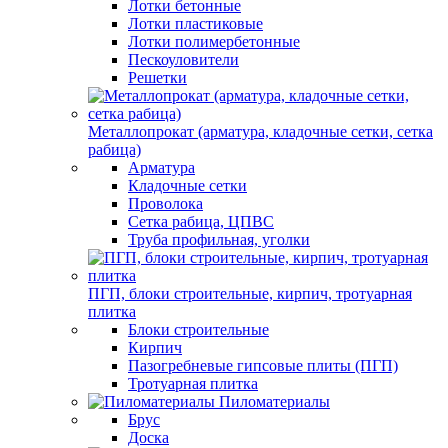
Лотки бетонные
Лотки пластиковые
Лотки полимербетонные
Пескоуловители
Решетки
Металлопрокат (арматура, кладочные сетки, сетка
рабица)
Арматура
Кладочные сетки
Проволока
Сетка рабица, ЦПВС
Труба профильная, уголки
ПГП, блоки строительные, кирпич, тротуарная
плитка
Блоки строительные
Кирпич
Пазогребневые гипсовые плиты (ПГП)
Тротуарная плитка
Пиломатериалы
Брус
Доска