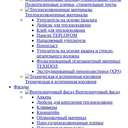
Полиэтиленовые пленки, строительные тенты
Теплоизоляционные материалы
Утеплитель на основе базальта
Дюбели для теплоизоляции
Клей для теплоизоляции
Панели TEPLOFOM
Напыляемый утеплитель
Пенопласт
Утеплитель на основе кварца и стекло-
штапельного волокна
Фольгированный огнезащитный материал
ТЕХИЗОЛ
Экструдированный пенополистирол (XPS)
Техническая и вспененная изоляция
Фасады
Вентилируемый фасад
Анкера
Дюбели для крепления теплоизоляции
Кляммеры
Кронштейн
Облицовочный материал
Паро-гидроизоляционные пленки
Паронитовая прокладка