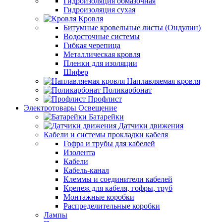
Гидроизоляция обмазочная
Гидроизоляция сухая
Кровля
Битумные кровельные листы (Ондулин)
Водосточные системы
Гибкая черепица
Металлическая кровля
Пленки для изоляции
Шифер
Наплавляемая кровля
Поликарбонат
Профлист
Электротовары Освещение
Батарейки
Датчики движения
Кабели и системы прокладки кабеля
Гофра и трубы для кабелей
Изолента
Кабели
Кабель-канал
Клеммы и соединители кабелей
Крепеж для кабеля, гофры, труб
Монтажные коробки
Распределительные коробки
Лампы