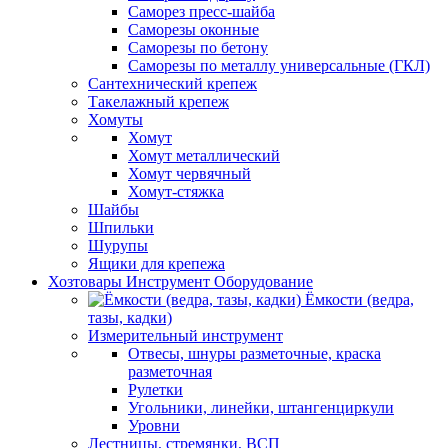
Саморез пресс-шайба
Саморезы оконные
Саморезы по бетону
Саморезы по металлу универсальные (ГКЛ)
Сантехнический крепеж
Такелажный крепеж
Хомуты
Хомут
Хомут металлический
Хомут червячный
Хомут-стяжка
Шайбы
Шпильки
Шурупы
Ящики для крепежа
Хозтовары Инструмент Оборудование
Ёмкости (ведра,
тазы, кадки)
Измерительный инструмент
Отвесы, шнуры разметочные, краска
разметочная
Рулетки
Угольники, линейки, штангенциркули
Уровни
Лестницы, стремянки, ВСП