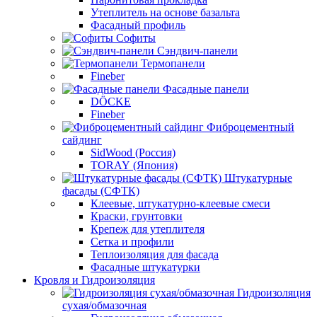
Утеплитель на основе базальта
Фасадный профиль
Софиты
Сэндвич-панели
Термопанели
Fineber
Фасадные панели
DÖCKE
Fineber
Фиброцементный
сайдинг
SidWood (Россия)
TORAY (Япония)
Штукатурные
фасады (СФТК)
Клеевые, штукатурно-клеевые смеси
Краски, грунтовки
Крепеж для утеплителя
Сетка и профили
Теплоизоляция для фасада
Фасадные штукатурки
Кровля и Гидроизоляция
Гидроизоляция
сухая/обмазочная