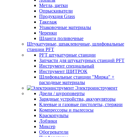
Метла, щетки
Опрыскиватели
Продукция Grass
Такелаж
Упаковочные материалы
Черенки
Шланги поливочные
Штукатурные, шпаклевочные, шлифовальные
станции PFT
PFT штукатурные станции
Запчасти для штукатурных станций PFT
Инструмент специальный
Инструмент ШИТРОК
Шлифовальные станции "Мирка" +
расходные материалы
Электроинструмент
Дрели / шуроповерты
Зарядные устройства, аккумуляторы
Клеевые и газовые пистолеты, стержни
Компрессоры и пылесосы
Краскопульты
Лобзики
Миксер
Обогреватели