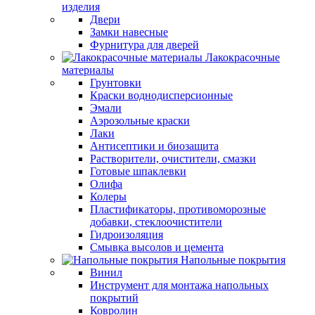
изделия
Двери
Замки навесные
Фурнитура для дверей
Лакокрасочные
материалы
Грунтовки
Краски воднодисперсионные
Эмали
Аэрозольные краски
Лаки
Антисептики и биозащита
Растворители, очистители, смазки
Готовые шпаклевки
Олифа
Колеры
Пластификаторы, противоморозные
добавки, стеклоочистители
Гидроизоляция
Смывка высолов и цемента
Напольные покрытия
Винил
Инструмент для монтажа напольных
покрытий
Ковролин