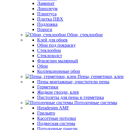
Ламинат
Линолеум
Плинтуса
Плитка ПВХ
Подложка
Пороги
Обои, стеклообои
Клей для обоев
Обои под покраску
Стеклообои
Стеклохолст
Флизелин малярный
Обои
Коллекционные обои
Пены, герметики, клеи
Пены монтажные, очистители пены
Герметики
Жидкие гвозди, клея
Пистолеты для пены и герметика
Потолочные системы
Heradesign AMF
Грильято
Кассетные потолки
Подвесная система
Потолочные панели