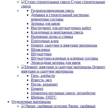
Сухие строительные
смеси
Гидроизоляционная смесь
Добавки в строительный растворы,
ремонтные составы
Затирка для швов
Инструмент для штукатурных работ
Кладочные и монтажные смеси
Наливные полы и стяжка
Плиточные клеи
Цемент, сыпучие и вяжущие материалы
Шпаклевки
Штукатурки
Штукатурно-клеевые и клеевые составы
Эпоксидная затирка для швов
Цемент,
вяжущие и сыпучие материалы
Гипс, алебастр
Известь, мел
Песок, керамзит
Цемент
Цементно-песчаные смеси, пескобетон
Щебень, ОПГС
Отделочные материалы
Двери, скобяные