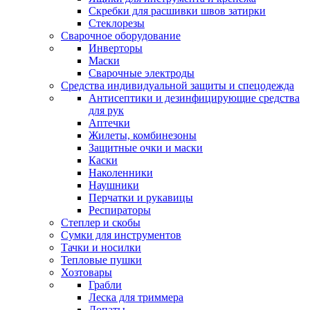
Скребки для расшивки швов затирки
Стеклорезы
Сварочное оборудование
Инверторы
Маски
Сварочные электроды
Средства индивидуальной защиты и спецодежда
Антисептики и дезинфицирующие средства
для рук
Аптечки
Жилеты, комбинезоны
Защитные очки и маски
Каски
Наколенники
Наушники
Перчатки и рукавицы
Респираторы
Степлер и скобы
Сумки для инструментов
Тачки и носилки
Тепловые пушки
Хозтовары
Грабли
Леска для триммера
Лопаты