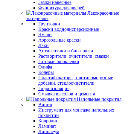
Замки навесные
Фурнитура для дверей
Лакокрасочные
материалы
Грунтовки
Краски воднодисперсионные
Эмали
Аэрозольные краски
Лаки
Антисептики и биозащита
Растворители, очистители, смазки
Готовые шпаклевки
Олифа
Колеры
Пластификаторы, противоморозные
добавки, стеклоочистители
Гидроизоляция
Смывка высолов и цемента
Напольные покрытия
Винил
Инструмент для монтажа напольных
покрытий
Ковролин
Ламинат
Линолеум