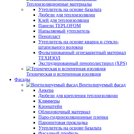
Теплоизоляционные материалы
Утеплитель на основе базальта
Дюбели для теплоизоляции
Клей для теплоизоляции
Панели TEPLOFOM
Напыляемый утеплитель
Пенопласт
Утеплитель на основе кварца и стекло-
штапельного волокна
Фольгированный огнезащитный материал
ТЕХИЗОЛ
Экструдированный пенополистирол (XPS)
Техническая и вспененная изоляция
Фасады
Вентилируемый фасад
Анкера
Дюбели для крепления теплоизоляции
Кляммеры
Кронштейн
Облицовочный материал
Паро-гидроизоляционные пленки
Паронитовая прокладка
Утеплитель на основе базальта
Фасадный профиль