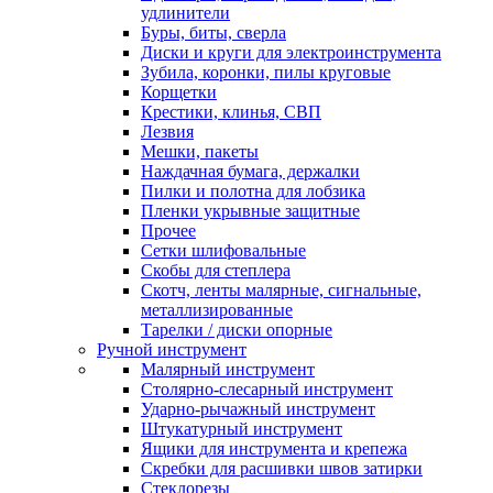
удлинители
Буры, биты, сверла
Диски и круги для электроинструмента
Зубила, коронки, пилы круговые
Корщетки
Крестики, клинья, СВП
Лезвия
Мешки, пакеты
Наждачная бумага, держалки
Пилки и полотна для лобзика
Пленки укрывные защитные
Прочее
Сетки шлифовальные
Скобы для степлера
Скотч, ленты малярные, сигнальные,
металлизированные
Тарелки / диски опорные
Ручной инструмент
Малярный инструмент
Столярно-слесарный инструмент
Ударно-рычажный инструмент
Штукатурный инструмент
Ящики для инструмента и крепежа
Скребки для расшивки швов затирки
Стеклорезы