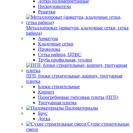
Лотки полимербетонные
Пескоуловители
Решетки
Металлопрокат (арматура, кладочные сетки, сетка
рабица)
Арматура
Кладочные сетки
Проволока
Сетка рабица, ЦПВС
Труба профильная, уголки
ПГП, блоки строительные, кирпич, тротуарная
плитка
Блоки строительные
Кирпич
Пазогребневые гипсовые плиты (ПГП)
Тротуарная плитка
Пиломатериалы
Брус
Доска
Сухие строительные
смеси