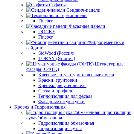
Софиты
Сэндвич-панели
Термопанели
Fineber
Фасадные панели
DÖCKE
Fineber
Фиброцементный
сайдинг
SidWood (Россия)
TORAY (Япония)
Штукатурные
фасады (СФТК)
Клеевые, штукатурно-клеевые смеси
Краски, грунтовки
Крепеж для утеплителя
Сетка и профили
Теплоизоляция для фасада
Фасадные штукатурки
Кровля и Гидроизоляция
Гидроизоляция
сухая/обмазочная
Гидроизоляция обмазочная
Гидроизоляция сухая
Кровля