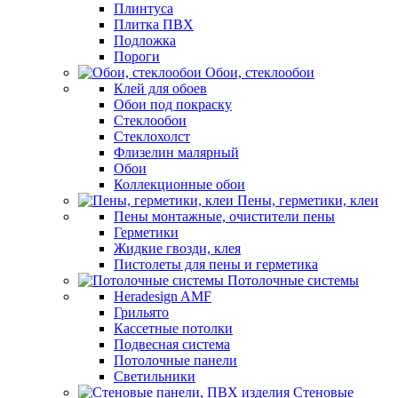
Плинтуса
Плитка ПВХ
Подложка
Пороги
Обои, стеклообои
Клей для обоев
Обои под покраску
Стеклообои
Стеклохолст
Флизелин малярный
Обои
Коллекционные обои
Пены, герметики, клеи
Пены монтажные, очистители пены
Герметики
Жидкие гвозди, клея
Пистолеты для пены и герметика
Потолочные системы
Heradesign AMF
Грильято
Кассетные потолки
Подвесная система
Потолочные панели
Светильники
Стеновые