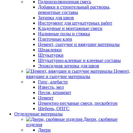
Гидроизоляционная смесь
Добавки в строительный растворы,
ремонтные составы
Затирка для швов
Инструмент для штукатурных работ
Кладочные и монтажные смеси
Наливные полы и стяжка
Плиточные клеи
Цемент, сыпучие и вяжущие материалы
Шпаклевки
Штукатурки
Штукатурно-клеевые и клеевые составы
Эпоксидная затирка для швов
Цемент,
вяжущие и сыпучие материалы
Гипс, алебастр
Известь, мел
Песок, керамзит
Цемент
Цементно-песчаные смеси, пескобетон
Щебень, ОПГС
Отделочные материалы
Двери, скобяные
изделия
Двери