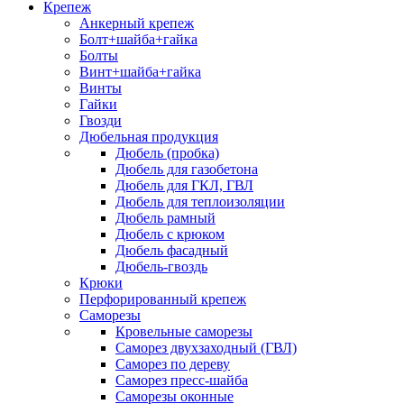
Крепеж
Анкерный крепеж
Болт+шайба+гайка
Болты
Винт+шайба+гайка
Винты
Гайки
Гвозди
Дюбельная продукция
Дюбель (пробка)
Дюбель для газобетона
Дюбель для ГКЛ, ГВЛ
Дюбель для теплоизоляции
Дюбель рамный
Дюбель с крюком
Дюбель фасадный
Дюбель-гвоздь
Крюки
Перфорированный крепеж
Саморезы
Кровельные саморезы
Саморез двухзаходный (ГВЛ)
Саморез по дереву
Саморез пресс-шайба
Саморезы оконные