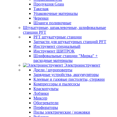
Продукция Grass
Такелаж
Упаковочные материалы
Черенки
Шланги поливочные
Штукатурные, шпаклевочные, шлифовальные
станции PFT
PFT штукатурные станции
Запчасти для штукатурных станций PFT
Инструмент специальный
Инструмент ШИТРОК
Шлифовальные станции "Мирка" +
расходные материалы
Электроинструмент
Дрели / шуроповерты
Зарядные устройства, аккумуляторы
Клеевые и газовые пистолеты, стержни
Компрессоры и пылесосы
Краскопульты
Лобзики
Миксер
Обогреватели
Перфораторы
Пилы электрические / ножовки
Рубанки