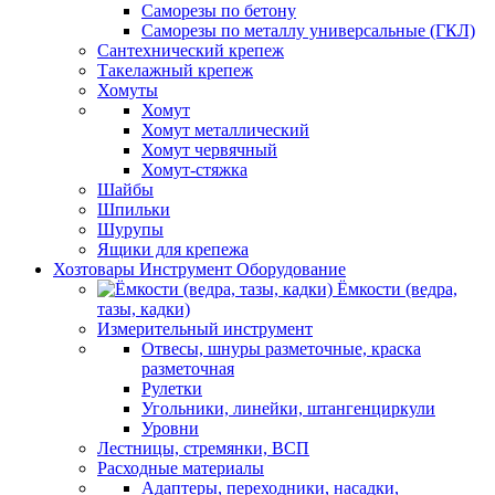
Саморезы по бетону
Саморезы по металлу универсальные (ГКЛ)
Сантехнический крепеж
Такелажный крепеж
Хомуты
Хомут
Хомут металлический
Хомут червячный
Хомут-стяжка
Шайбы
Шпильки
Шурупы
Ящики для крепежа
Хозтовары Инструмент Оборудование
Ёмкости (ведра,
тазы, кадки)
Измерительный инструмент
Отвесы, шнуры разметочные, краска
разметочная
Рулетки
Угольники, линейки, штангенциркули
Уровни
Лестницы, стремянки, ВСП
Расходные материалы
Адаптеры, переходники, насадки,