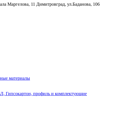
рала Маргелова, 11
Димитровград, ул.Баданова, 106
нные материалы
Л, Гипсокартон, профиль и комплектующие