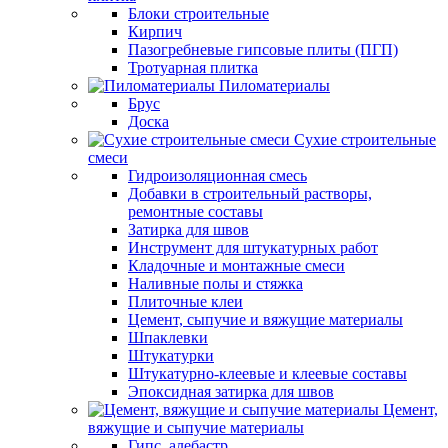
Блоки строительные
Кирпич
Пазогребневые гипсовые плиты (ПГП)
Тротуарная плитка
Пиломатериалы
Брус
Доска
Сухие строительные
смеси
Гидроизоляционная смесь
Добавки в строительный растворы,
ремонтные составы
Затирка для швов
Инструмент для штукатурных работ
Кладочные и монтажные смеси
Наливные полы и стяжка
Плиточные клеи
Цемент, сыпучие и вяжущие материалы
Шпаклевки
Штукатурки
Штукатурно-клеевые и клеевые составы
Эпоксидная затирка для швов
Цемент,
вяжущие и сыпучие материалы
Гипс, алебастр