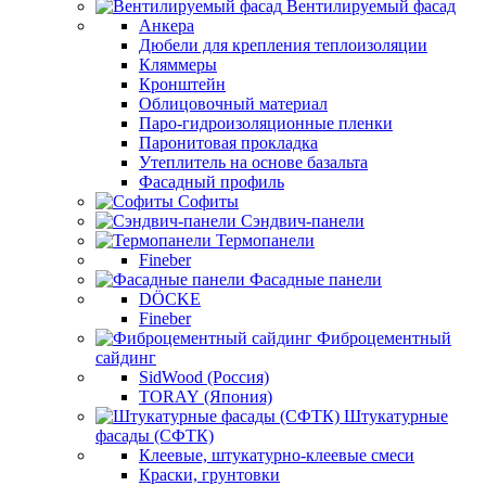
Вентилируемый фасад
Анкера
Дюбели для крепления теплоизоляции
Кляммеры
Кронштейн
Облицовочный материал
Паро-гидроизоляционные пленки
Паронитовая прокладка
Утеплитель на основе базальта
Фасадный профиль
Софиты
Сэндвич-панели
Термопанели
Fineber
Фасадные панели
DÖCKE
Fineber
Фиброцементный
сайдинг
SidWood (Россия)
TORAY (Япония)
Штукатурные
фасады (СФТК)
Клеевые, штукатурно-клеевые смеси
Краски, грунтовки