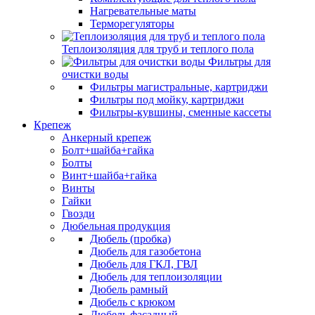
Нагревательные маты
Терморегуляторы
Теплоизоляция для труб и теплого пола
Фильтры для
очистки воды
Фильтры магистральные, картриджи
Фильтры под мойку, картриджи
Фильтры-кувшины, сменные кассеты
Крепеж
Анкерный крепеж
Болт+шайба+гайка
Болты
Винт+шайба+гайка
Винты
Гайки
Гвозди
Дюбельная продукция
Дюбель (пробка)
Дюбель для газобетона
Дюбель для ГКЛ, ГВЛ
Дюбель для теплоизоляции
Дюбель рамный
Дюбель с крюком
Дюбель фасадный