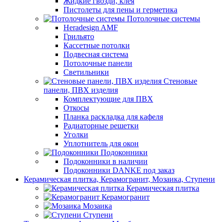
Жидкие гвозди, клея
Пистолеты для пены и герметика
Потолочные системы
Heradesign AMF
Грильято
Кассетные потолки
Подвесная система
Потолочные панели
Светильники
Стеновые
панели, ПВХ изделия
Комплектующие для ПВХ
Откосы
Планка раскладка для кафеля
Радиаторные решетки
Уголки
Уплотнитель для окон
Подоконники
Подоконники в наличии
Подоконники DANKE под заказ
Керамическая плитка, Керамогранит, Мозаика, Ступени
Керамическая плитка
Керамогранит
Мозаика
Ступени