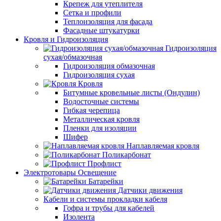
Крепеж для утеплителя
Сетка и профили
Теплоизоляция для фасада
Фасадные штукатурки
Кровля и Гидроизоляция
Гидроизоляция
сухая/обмазочная
Гидроизоляция обмазочная
Гидроизоляция сухая
Кровля
Битумные кровельные листы (Ондулин)
Водосточные системы
Гибкая черепица
Металлическая кровля
Пленки для изоляции
Шифер
Наплавляемая кровля
Поликарбонат
Профлист
Электротовары Освещение
Батарейки
Датчики движения
Кабели и системы прокладки кабеля
Гофра и трубы для кабелей
Изолента