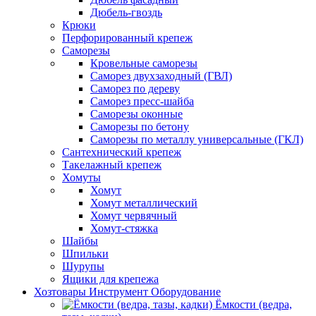
Дюбель-гвоздь
Крюки
Перфорированный крепеж
Саморезы
Кровельные саморезы
Саморез двухзаходный (ГВЛ)
Саморез по дереву
Саморез пресс-шайба
Саморезы оконные
Саморезы по бетону
Саморезы по металлу универсальные (ГКЛ)
Сантехнический крепеж
Такелажный крепеж
Хомуты
Хомут
Хомут металлический
Хомут червячный
Хомут-стяжка
Шайбы
Шпильки
Шурупы
Ящики для крепежа
Хозтовары Инструмент Оборудование
Ёмкости (ведра,