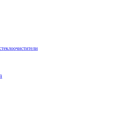
стеклоочистители
й