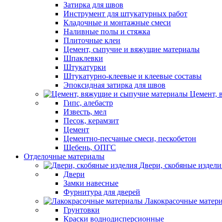
Затирка для швов
Инструмент для штукатурных работ
Кладочные и монтажные смеси
Наливные полы и стяжка
Плиточные клеи
Цемент, сыпучие и вяжущие материалы
Шпаклевки
Штукатурки
Штукатурно-клеевые и клеевые составы
Эпоксидная затирка для швов
Цемент, 
Гипс, алебастр
Известь, мел
Песок, керамзит
Цемент
Цементно-песчаные смеси, пескобетон
Щебень, ОПГС
Отделочные материалы
Двери, скобяные издели
Двери
Замки навесные
Фурнитура для дверей
Лакокрасочные матер
Грунтовки
Краски воднодисперсионные