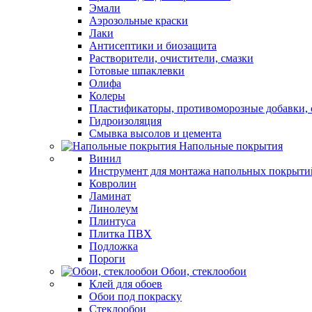
Эмали
Аэрозольные краски
Лаки
Антисептики и биозащита
Растворители, очистители, смазки
Готовые шпаклевки
Олифа
Колеры
Пластификаторы, противоморозные добавки, 
Гидроизоляция
Смывка высолов и цемента
Напольные покрытия
Винил
Инструмент для монтажа напольных покрыти
Ковролин
Ламинат
Линолеум
Плинтуса
Плитка ПВХ
Подложка
Пороги
Обои, стеклообои
Клей для обоев
Обои под покраску
Стеклообои