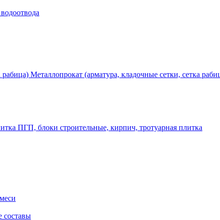
 водоотвода
Металлопрокат (арматура, кладочные сетки, сетка раби
ПГП, блоки строительные, кирпич, тротуарная плитка
смеси
е составы