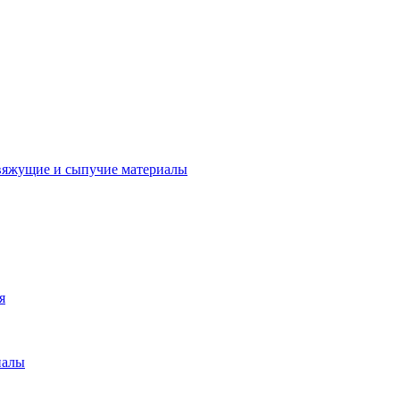
вяжущие и сыпучие материалы
я
иалы