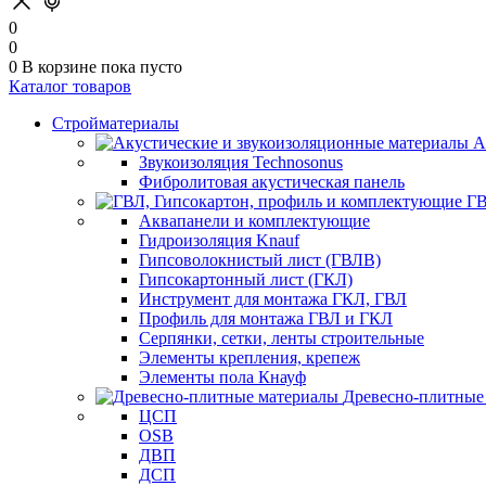
0
0
0
В корзине
пока пусто
Каталог товаров
Стройматериалы
А
Звукоизоляция Technosonus
Фибролитовая акустическая панель
ГВ
Аквапанели и комплектующие
Гидроизоляция Knauf
Гипсоволокнистый лист (ГВЛВ)
Гипсокартонный лист (ГКЛ)
Инструмент для монтажа ГКЛ, ГВЛ
Профиль для монтажа ГВЛ и ГКЛ
Серпянки, сетки, ленты строительные
Элементы крепления, крепеж
Элементы пола Кнауф
Древесно-плитные
ЦСП
OSB
ДВП
ДСП