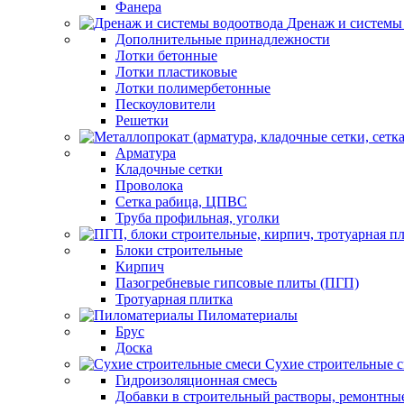
Фанера
Дренаж и системы
Дополнительные принадлежности
Лотки бетонные
Лотки пластиковые
Лотки полимербетонные
Пескоуловители
Решетки
Арматура
Кладочные сетки
Проволока
Сетка рабица, ЦПВС
Труба профильная, уголки
Блоки строительные
Кирпич
Пазогребневые гипсовые плиты (ПГП)
Тротуарная плитка
Пиломатериалы
Брус
Доска
Сухие строительные 
Гидроизоляционная смесь
Добавки в строительный растворы, ремонтны