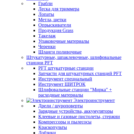
Грабли
Леска для триммера
Лопаты
Метла, щетки
Опрыскиватели
Продукция Grass
Такелаж
Упаковочные материалы
Черенки
Шланги поливочные
Штукатурные, шпаклевочные, шлифовальные
станции PFT
PFT штукатурные станции
Запчасти для штукатурных станций PFT
Инструмент специальный
Инструмент ШИТРОК
Шлифовальные станции "Мирка" +
расходные материалы
Электроинструмент
Дрели / шуроповерты
Зарядные устройства, аккумуляторы
Клеевые и газовые пистолеты, стержни
Компрессоры и пылесосы
Краскопульты
Лобзики