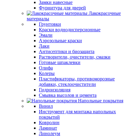
Замки навесные
Фурнитура для дверей
Лакокрасочные
материалы
Грунтовки
Краски воднодисперсионные
Эмали
Аэрозольные краски
Лаки
Антисептики и биозащита
Растворители, очистители, смазки
Готовые шпаклевки
Олифа
Колеры
Пластификаторы, противоморозные
добавки, стеклоочистители
Гидроизоляция
Смывка высолов и цемента
Напольные покрытия
Винил
Инструмент для монтажа напольных
покрытий
Ковролин
Ламинат
Линолеум