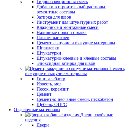
Гидроизоляционная смесь
Добавки в строительный растворы,
ремонтные составы
Затирка для швов
Инструмент для штукатурных работ
Кладочные и монтажные смеси
Наливные полы и стяжка
Плиточные клеи
Цемент, сыпучие и вяжущие материалы
Шпаклевки
Штукатурки
Штукатурно-клеевые и клеевые составы
Эпоксидная затирка для швов
Цемент,
вяжущие и сыпучие материалы
Гипс, алебастр
Известь, мел
Песок, керамзит
Цемент
Цементно-песчаные смеси, пескобетон
Щебень, ОПГС
Отделочные материалы
Двери, скобяные
изделия
Двери