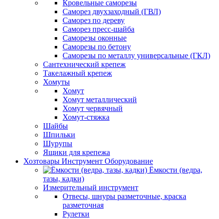
Кровельные саморезы
Саморез двухзаходный (ГВЛ)
Саморез по дереву
Саморез пресс-шайба
Саморезы оконные
Саморезы по бетону
Саморезы по металлу универсальные (ГКЛ)
Сантехнический крепеж
Такелажный крепеж
Хомуты
Хомут
Хомут металлический
Хомут червячный
Хомут-стяжка
Шайбы
Шпильки
Шурупы
Ящики для крепежа
Хозтовары Инструмент Оборудование
Ёмкости (ведра,
тазы, кадки)
Измерительный инструмент
Отвесы, шнуры разметочные, краска
разметочная
Рулетки