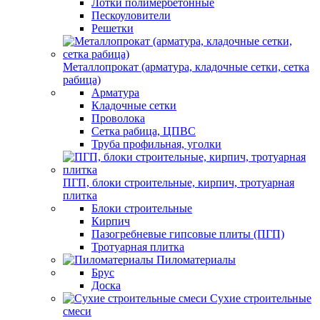
Лотки полимербетонные
Пескоуловители
Решетки
Металлопрокат (арматура, кладочные сетки, сетка
рабица)
Арматура
Кладочные сетки
Проволока
Сетка рабица, ЦПВС
Труба профильная, уголки
ПГП, блоки строительные, кирпич, тротуарная
плитка
Блоки строительные
Кирпич
Пазогребневые гипсовые плиты (ПГП)
Тротуарная плитка
Пиломатериалы
Брус
Доска
Сухие строительные
смеси