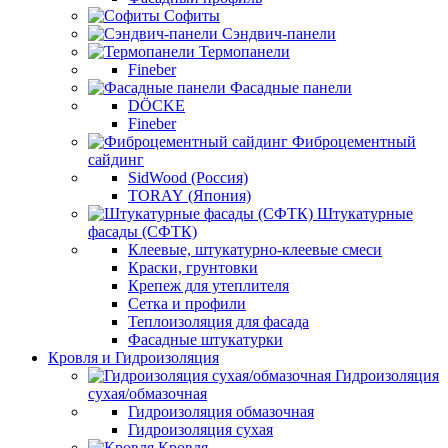
Софиты
Сэндвич-панели
Термопанели
Fineber
Фасадные панели
DÖCKE
Fineber
Фиброцементный
сайдинг
SidWood (Россия)
TORAY (Япония)
Штукатурные
фасады (СФТК)
Клеевые, штукатурно-клеевые смеси
Краски, грунтовки
Крепеж для утеплителя
Сетка и профили
Теплоизоляция для фасада
Фасадные штукатурки
Кровля и Гидроизоляция
Гидроизоляция
сухая/обмазочная
Гидроизоляция обмазочная
Гидроизоляция сухая
Кровля