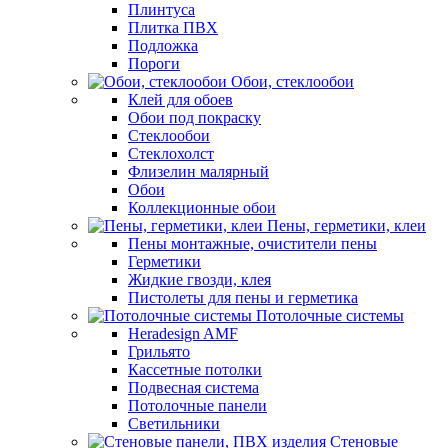
Плинтуса
Плитка ПВХ
Подложка
Пороги
Обои, стеклообои
Клей для обоев
Обои под покраску
Стеклообои
Стеклохолст
Флизелин малярный
Обои
Коллекционные обои
Пены, герметики, клеи
Пены монтажные, очистители пены
Герметики
Жидкие гвозди, клея
Пистолеты для пены и герметика
Потолочные системы
Heradesign AMF
Грильято
Кассетные потолки
Подвесная система
Потолочные панели
Светильники
Стеновые