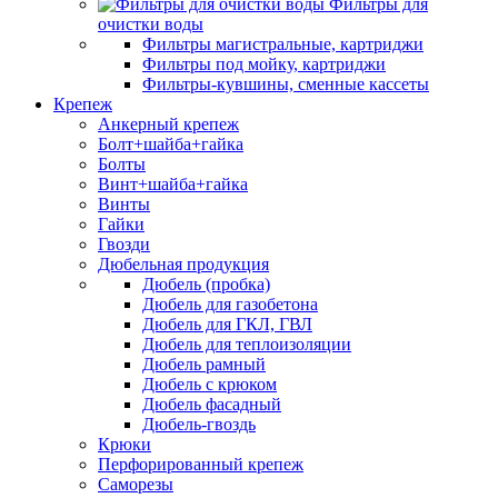
Фильтры для
очистки воды
Фильтры магистральные, картриджи
Фильтры под мойку, картриджи
Фильтры-кувшины, сменные кассеты
Крепеж
Анкерный крепеж
Болт+шайба+гайка
Болты
Винт+шайба+гайка
Винты
Гайки
Гвозди
Дюбельная продукция
Дюбель (пробка)
Дюбель для газобетона
Дюбель для ГКЛ, ГВЛ
Дюбель для теплоизоляции
Дюбель рамный
Дюбель с крюком
Дюбель фасадный
Дюбель-гвоздь
Крюки
Перфорированный крепеж
Саморезы