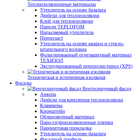
Теплоизоляционные материалы
Утеплитель на основе базальта
Дюбели для теплоизоляции
Клей для теплоизоляции
Панели TEPLOFOM
Напыляемый утеплитель
Пенопласт
Утеплитель на основе кварца и стекло-
штапельного волокна
Фольгированный огнезащитный материал
ТЕХИЗОЛ
Экструдированный пенополистирол (XPS)
Техническая и вспененная изоляция
Фасады
Вентилируемый фасад
Анкера
Дюбели для крепления теплоизоляции
Кляммеры
Кронштейн
Облицовочный материал
Паро-гидроизоляционные пленки
Паронитовая прокладка
Утеплитель на основе базальта
Фасадный профиль