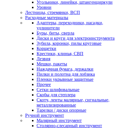
Угольники, линейки, штангенциркули
Уровни
Лестницы, стремянки, ВСП
Расходные материалы
Адаптеры, переходники, насадки,
удлинители
Буры, биты, сверла
Диски и круги для электроинструмента
Зубила, коронки, пилы круговые
Корщетки
Крестики, клинья, СВП
Лезвия
Мешки, пакеты
Наждачная бумага, держалки
Пилки и полотна для лобзика
Пленки укрывные защитные
Прочее
Сетки шлифовальные
Скобы для степлера
Скотч, ленты малярные, сигнальные,
металлизированные
Тарелки / диски опорные
Ручной инструмент
Малярный инструмент
Столярно-слесарный инструмент