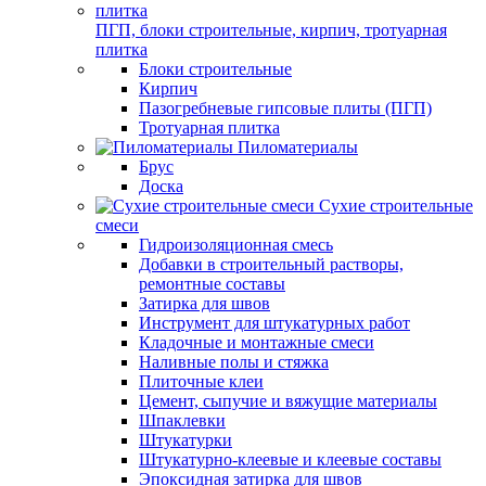
ПГП, блоки строительные, кирпич, тротуарная
плитка
Блоки строительные
Кирпич
Пазогребневые гипсовые плиты (ПГП)
Тротуарная плитка
Пиломатериалы
Брус
Доска
Сухие строительные
смеси
Гидроизоляционная смесь
Добавки в строительный растворы,
ремонтные составы
Затирка для швов
Инструмент для штукатурных работ
Кладочные и монтажные смеси
Наливные полы и стяжка
Плиточные клеи
Цемент, сыпучие и вяжущие материалы
Шпаклевки
Штукатурки
Штукатурно-клеевые и клеевые составы
Эпоксидная затирка для швов