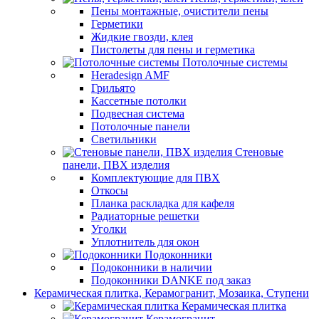
Пены монтажные, очистители пены
Герметики
Жидкие гвозди, клея
Пистолеты для пены и герметика
Потолочные системы
Heradesign AMF
Грильято
Кассетные потолки
Подвесная система
Потолочные панели
Светильники
Стеновые
панели, ПВХ изделия
Комплектующие для ПВХ
Откосы
Планка раскладка для кафеля
Радиаторные решетки
Уголки
Уплотнитель для окон
Подоконники
Подоконники в наличии
Подоконники DANKE под заказ
Керамическая плитка, Керамогранит, Мозаика, Ступени
Керамическая плитка
Керамогранит