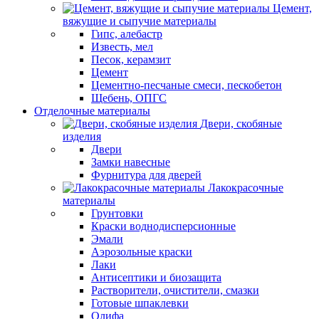
Цемент,
вяжущие и сыпучие материалы
Гипс, алебастр
Известь, мел
Песок, керамзит
Цемент
Цементно-песчаные смеси, пескобетон
Щебень, ОПГС
Отделочные материалы
Двери, скобяные
изделия
Двери
Замки навесные
Фурнитура для дверей
Лакокрасочные
материалы
Грунтовки
Краски воднодисперсионные
Эмали
Аэрозольные краски
Лаки
Антисептики и биозащита
Растворители, очистители, смазки
Готовые шпаклевки
Олифа