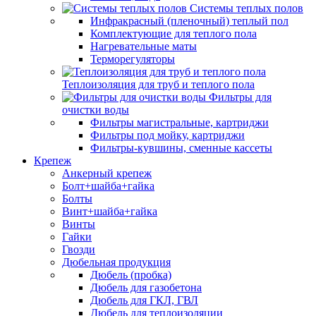
Системы теплых полов
Инфракрасный (пленочный) теплый пол
Комплектующие для теплого пола
Нагревательные маты
Терморегуляторы
Теплоизоляция для труб и теплого пола
Фильтры для
очистки воды
Фильтры магистральные, картриджи
Фильтры под мойку, картриджи
Фильтры-кувшины, сменные кассеты
Крепеж
Анкерный крепеж
Болт+шайба+гайка
Болты
Винт+шайба+гайка
Винты
Гайки
Гвозди
Дюбельная продукция
Дюбель (пробка)
Дюбель для газобетона
Дюбель для ГКЛ, ГВЛ
Дюбель для теплоизоляции