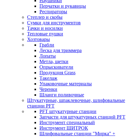
Наушники
Перчатки и рукавицы
Респираторы
Степлер и скобы
Сумки для инструментов
Тачки и носилки
Тепловые пушки
Хозтовары
Грабли
Леска для триммера
Лопаты
Метла, щетки
Опрыскиватели
Продукция Grass
Такелаж
Упаковочные материалы
Черенки
Шланги поливочные
Штукатурные, шпаклевочные, шлифовальные
станции PFT
PFT штукатурные станции
Запчасти для штукатурных станций PFT
Инструмент специальный
Инструмент ШИТРОК
Шлифовальные станции "Мирка" +