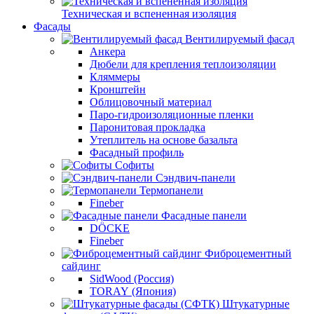
Техническая и вспененная изоляция
Фасады
Вентилируемый фасад
Анкера
Дюбели для крепления теплоизоляции
Кляммеры
Кронштейн
Облицовочный материал
Паро-гидроизоляционные пленки
Паронитовая прокладка
Утеплитель на основе базальта
Фасадный профиль
Софиты
Сэндвич-панели
Термопанели
Fineber
Фасадные панели
DÖCKE
Fineber
Фиброцементный
сайдинг
SidWood (Россия)
TORAY (Япония)
Штукатурные