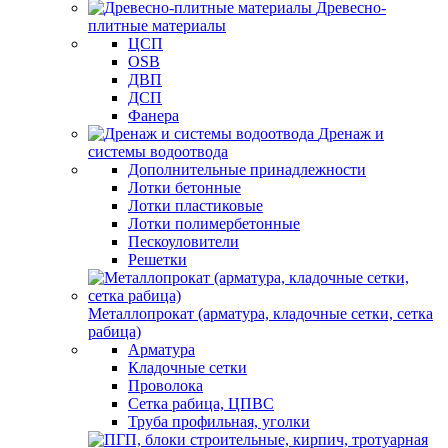
Древесно-
плитные материалы
ЦСП
OSB
ДВП
ДСП
Фанера
Дренаж и
системы водоотвода
Дополнительные принадлежности
Лотки бетонные
Лотки пластиковые
Лотки полимербетонные
Пескоуловители
Решетки
Металлопрокат (арматура, кладочные сетки, сетка
рабица)
Арматура
Кладочные сетки
Проволока
Сетка рабица, ЦПВС
Труба профильная, уголки