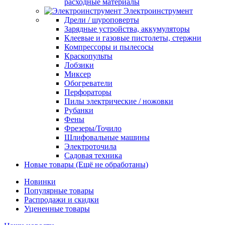
расходные материалы
Электроинструмент
Дрели / шуроповерты
Зарядные устройства, аккумуляторы
Клеевые и газовые пистолеты, стержни
Компрессоры и пылесосы
Краскопульты
Лобзики
Миксер
Обогреватели
Перфораторы
Пилы электрические / ножовки
Рубанки
Фены
Фрезеры/Точило
Шлифовальные машины
Электроточила
Садовая техника
Новые товары (Ещё не обработаны)
Новинки
Популярные товары
Распродажи и скидки
Уцененные товары