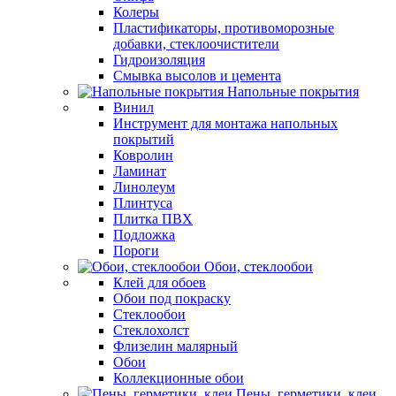
Колеры
Пластификаторы, противоморозные
добавки, стеклоочистители
Гидроизоляция
Смывка высолов и цемента
Напольные покрытия
Винил
Инструмент для монтажа напольных
покрытий
Ковролин
Ламинат
Линолеум
Плинтуса
Плитка ПВХ
Подложка
Пороги
Обои, стеклообои
Клей для обоев
Обои под покраску
Стеклообои
Стеклохолст
Флизелин малярный
Обои
Коллекционные обои
Пены, герметики, клеи