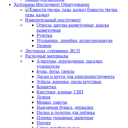
Хозтовары Инструмент Оборудование
Ёмкости (ведра,
тазы, кадки)
Измерительный инструмент
Отвесы, шнуры разметочные, краска
разметочная
Рулетки
Угольники, линейки, штангенциркули
Уровни
Лестницы, стремянки, ВСП
Расходные материалы
Адаптеры, переходники, насадки,
удлинители
Буры, биты, сверла
Диски и круги для электроинструмента
Зубила, коронки, пилы круговые
Корщетки
Крестики, клинья, СВП
Лезвия
Мешки, пакеты
Наждачная бумага, держалки
Пилки и полотна для лобзика
Пленки укрывные защитные
Прочее
Сетки шлифовальные