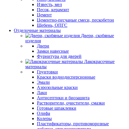
Известь, мел
Песок, керамзит
Цемент
Цементно-песчаные смеси, пескобетон
Щебень, ОПГС
Отделочные материалы
Двери, скобяные
изделия
Двери
Замки навесные
Фурнитура для дверей
Лакокрасочные
материалы
Грунтовки
Краски воднодисперсионные
Эмали
Аэрозольные краски
Лаки
Антисептики и биозащита
Растворители, очистители, смазки
Готовые шпаклевки
Олифа
Колеры
Пластификаторы, противоморозные
добавки, стеклоочистители