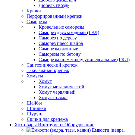
Дюбель-гвоздь
Крюки
Перфорированный крепеж
Саморезы
Кровельные саморезы
Саморез двухзаходный (ГВЛ)
Саморез по дереву
Саморез пресс-шайба
Саморезы оконные
Саморезы по бетону
Саморезы по металлу универсальные (ГКЛ)
Сантехнический крепеж
Такелажный крепеж
Хомуты
Хомут
Хомут металлический
Хомут червячный
Хомут-стяжка
Шайбы
Шпильки
Шурупы
Ящики для крепежа
Хозтовары Инструмент Оборудование
Ёмкости (ведра,