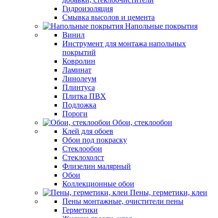
Гидроизоляция
Смывка высолов и цемента
Напольные покрытия
Винил
Инструмент для монтажа напольных
покрытий
Ковролин
Ламинат
Линолеум
Плинтуса
Плитка ПВХ
Подложка
Пороги
Обои, стеклообои
Клей для обоев
Обои под покраску
Стеклообои
Стеклохолст
Флизелин малярный
Обои
Коллекционные обои
Пены, герметики, клеи
Пены монтажные, очистители пены
Герметики