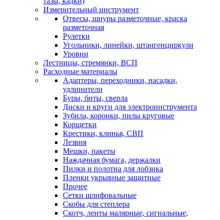
тазы, кадки)
Измерительный инструмент
Отвесы, шнуры разметочные, краска
разметочная
Рулетки
Угольники, линейки, штангенциркули
Уровни
Лестницы, стремянки, ВСП
Расходные материалы
Адаптеры, переходники, насадки,
удлинители
Буры, биты, сверла
Диски и круги для электроинструмента
Зубила, коронки, пилы круговые
Корщетки
Крестики, клинья, СВП
Лезвия
Мешки, пакеты
Наждачная бумага, держалки
Пилки и полотна для лобзика
Пленки укрывные защитные
Прочее
Сетки шлифовальные
Скобы для степлера
Скотч, ленты малярные, сигнальные,