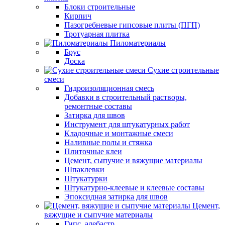
Блоки строительные
Кирпич
Пазогребневые гипсовые плиты (ПГП)
Тротуарная плитка
Пиломатериалы
Брус
Доска
Сухие строительные
смеси
Гидроизоляционная смесь
Добавки в строительный растворы,
ремонтные составы
Затирка для швов
Инструмент для штукатурных работ
Кладочные и монтажные смеси
Наливные полы и стяжка
Плиточные клеи
Цемент, сыпучие и вяжущие материалы
Шпаклевки
Штукатурки
Штукатурно-клеевые и клеевые составы
Эпоксидная затирка для швов
Цемент,
вяжущие и сыпучие материалы
Гипс, алебастр