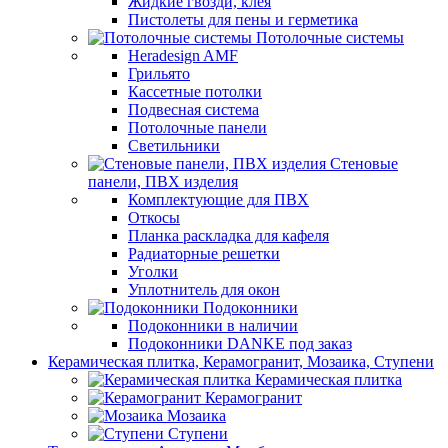
Жидкие гвозди, клея
Пистолеты для пены и герметика
Потолочные системы
Heradesign AMF
Грильято
Кассетные потолки
Подвесная система
Потолочные панели
Светильники
Стеновые
панели, ПВХ изделия
Комплектующие для ПВХ
Откосы
Планка раскладка для кафеля
Радиаторные решетки
Уголки
Уплотнитель для окон
Подоконники
Подоконники в наличии
Подоконники DANKE под заказ
Керамическая плитка, Керамогранит, Мозаика, Ступени
Керамическая плитка
Керамогранит
Мозаика
Ступени