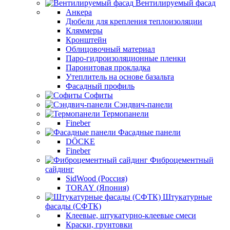
Вентилируемый фасад
Анкера
Дюбели для крепления теплоизоляции
Кляммеры
Кронштейн
Облицовочный материал
Паро-гидроизоляционные пленки
Паронитовая прокладка
Утеплитель на основе базальта
Фасадный профиль
Софиты
Сэндвич-панели
Термопанели
Fineber
Фасадные панели
DÖCKE
Fineber
Фиброцементный
сайдинг
SidWood (Россия)
TORAY (Япония)
Штукатурные
фасады (СФТК)
Клеевые, штукатурно-клеевые смеси
Краски, грунтовки