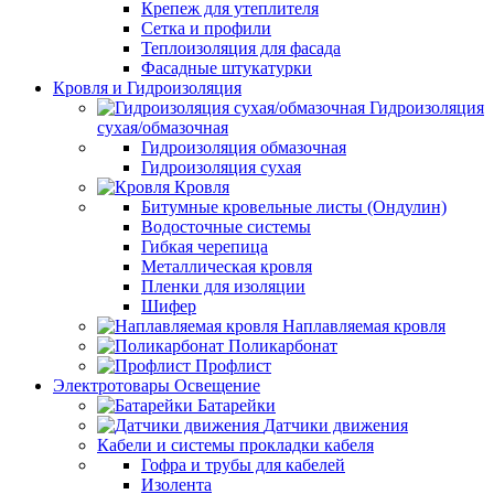
Крепеж для утеплителя
Сетка и профили
Теплоизоляция для фасада
Фасадные штукатурки
Кровля и Гидроизоляция
Гидроизоляция
сухая/обмазочная
Гидроизоляция обмазочная
Гидроизоляция сухая
Кровля
Битумные кровельные листы (Ондулин)
Водосточные системы
Гибкая черепица
Металлическая кровля
Пленки для изоляции
Шифер
Наплавляемая кровля
Поликарбонат
Профлист
Электротовары Освещение
Батарейки
Датчики движения
Кабели и системы прокладки кабеля
Гофра и трубы для кабелей
Изолента