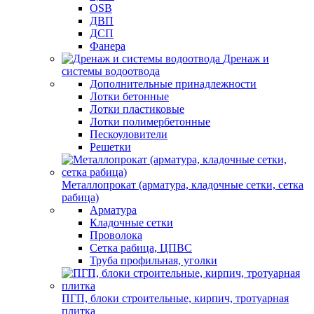
OSB
ДВП
ДСП
Фанера
Дренаж и
системы водоотвода
Дополнительные принадлежности
Лотки бетонные
Лотки пластиковые
Лотки полимербетонные
Пескоуловители
Решетки
Металлопрокат (арматура, кладочные сетки, сетка
рабица)
Арматура
Кладочные сетки
Проволока
Сетка рабица, ЦПВС
Труба профильная, уголки
ПГП, блоки строительные, кирпич, тротуарная
плитка