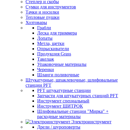
Степлер и скобы
Сумки для инструментов
Тачки и носилки
Тепловые пушки
Хозтовары
Грабли
Леска для триммера
Лопаты
Метла, щетки
Опрыскиватели
Продукция Grass
Такелаж
Упаковочные материалы
Черенки
Шланги поливочные
Штукатурные, шпаклевочные, шлифовальные
станции PFT
PFT штукатурные станции
Запчасти для штукатурных станций PFT
Инструмент специальный
Инструмент ШИТРОК
Шлифовальные станции "Мирка" +
расходные материалы
Электроинструмент
Дрели / шуроповерты