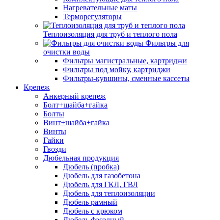
Нагревательные маты
Терморегуляторы
Теплоизоляция для труб и теплого пола
Фильтры для
очистки воды
Фильтры магистральные, картриджи
Фильтры под мойку, картриджи
Фильтры-кувшины, сменные кассеты
Крепеж
Анкерный крепеж
Болт+шайба+гайка
Болты
Винт+шайба+гайка
Винты
Гайки
Гвозди
Дюбельная продукция
Дюбель (пробка)
Дюбель для газобетона
Дюбель для ГКЛ, ГВЛ
Дюбель для теплоизоляции
Дюбель рамный
Дюбель с крюком
Дюбель фасадный