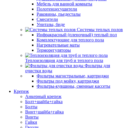
Мебель для ванной комнаты
Полотенцесушители
Раковины, пьедесталы
Смесители
Унитазы, биде
Системы теплых полов
Инфракрасный (пленочный) теплый пол
Комплектующие для теплого пола
Нагревательные маты
Терморегуляторы
Теплоизоляция для труб и теплого пола
Фильтры для
очистки воды
Фильтры магистральные, картриджи
Фильтры под мойку, картриджи
Фильтры-кувшины, сменные кассеты
Крепеж
Анкерный крепеж
Болт+шайба+гайка
Болты
Винт+шайба+гайка
Винты
Гайки
Гвозди