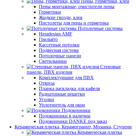
Пены, герметики, клеи
Пены монтажные, очистители пены
Герметики
Жидкие гвозди, клея
Пистолеты для пены и герметика
Потолочные системы
Heradesign AMF
Грильято
Кассетные потолки
Подвесная система
Потолочные панели
Светильники
Стеновые
панели, ПВХ изделия
Комплектующие для ПВХ
Откосы
Планка раскладка для кафеля
Радиаторные решетки
Уголки
Уплотнитель для окон
Подоконники
Подоконники в наличии
Подоконники DANKE под заказ
Керамическая плитка, Керамогранит, Мозаика, Ступени
Керамическая плитка