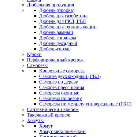
Дюбельная продукция
Дюбель (пробка)
Дюбель для газобетона
Дюбель для ГКЛ, ГВЛ
Дюбель для теплоизоляции
Дюбель рамный
Дюбель с крюком
Дюбель фасадный
Дюбель-гвоздь
Крюки
Перфорированный крепеж
Саморезы
Кровельные саморезы
Саморез двухзаходный (ГВЛ)
Саморез по дереву
Саморез пресс-шайба
Саморезы оконные
Саморезы по бетону
Саморезы по металлу универсальные (ГКЛ)
Сантехнический крепеж
Такелажный крепеж
Хомуты
Хомут
Хомут металлический
Хомут червячный