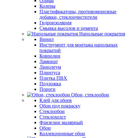
Олифа
Колеры
Пластификаторы, противоморозные
добавки, стеклоочистители
Гидроизоляция
Смывка высолов и цемента
Напольные покрытия
Винил
Инструмент для монтажа напольных
покрытий
Ковролин
Ламинат
Линолеум
Плинтуса
Плитка ПВХ
Подложка
Пороги
Обои, стеклообои
Клей для обоев
Обои под покраску
Стеклообои
Стеклохолст
Флизелин малярный
Обои
Коллекционные обои