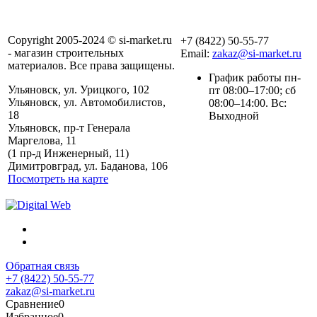
Copyright 2005-2024 © si-market.ru
+7 (8422) 50-55-77
- магазин строительных
Email:
zakaz@si-market.ru
материалов. Все права защищены.
График работы пн-
Ульяновск, ул. Урицкого, 102
пт 08:00–17:00; сб
Ульяновск, ул. Автомобилистов,
08:00–14:00. Вс:
18
Выходной
Ульяновск, пр-т Генерала
Маргелова, 11
Политика обработки
(1 пр-д Инженерный, 11)
персональных данных
Димитровград, ул. Баданова, 106
Посмотреть на карте
Обратная связь
+7 (8422) 50-55-77
zakaz@si-market.ru
Сравнение
0
Избранное
0