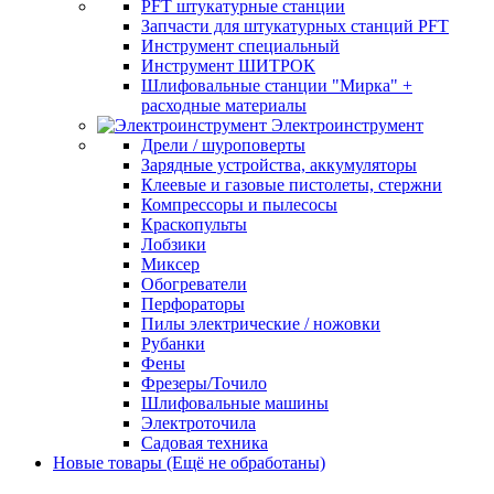
PFT штукатурные станции
Запчасти для штукатурных станций PFT
Инструмент специальный
Инструмент ШИТРОК
Шлифовальные станции "Мирка" +
расходные материалы
Электроинструмент
Дрели / шуроповерты
Зарядные устройства, аккумуляторы
Клеевые и газовые пистолеты, стержни
Компрессоры и пылесосы
Краскопульты
Лобзики
Миксер
Обогреватели
Перфораторы
Пилы электрические / ножовки
Рубанки
Фены
Фрезеры/Точило
Шлифовальные машины
Электроточила
Садовая техника
Новые товары (Ещё не обработаны)