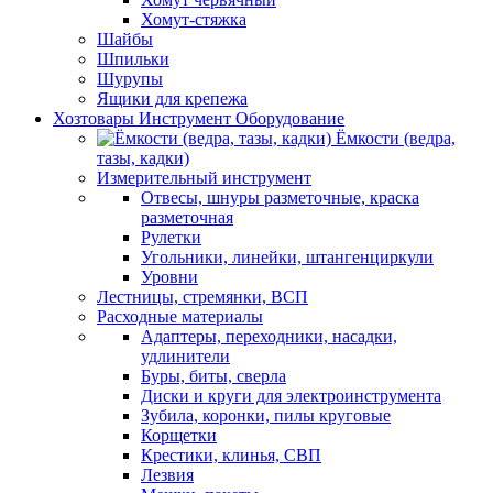
Хомут-стяжка
Шайбы
Шпильки
Шурупы
Ящики для крепежа
Хозтовары Инструмент Оборудование
Ёмкости (ведра,
тазы, кадки)
Измерительный инструмент
Отвесы, шнуры разметочные, краска
разметочная
Рулетки
Угольники, линейки, штангенциркули
Уровни
Лестницы, стремянки, ВСП
Расходные материалы
Адаптеры, переходники, насадки,
удлинители
Буры, биты, сверла
Диски и круги для электроинструмента
Зубила, коронки, пилы круговые
Корщетки
Крестики, клинья, СВП
Лезвия