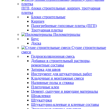
ПГП, блоки строительные, кирпич, тротуарная
плитка
Блоки строительные
Кирпич
Пазогребневые гипсовые плиты (ПГП)
Тротуарная плитка
Пиломатериалы
Брус
Доска
Сухие строительные
смеси
Гидроизоляционная смесь
Добавки в строительный растворы,
ремонтные составы
Затирка для швов
Инструмент для штукатурных работ
Кладочные и монтажные смеси
Наливные полы и стяжка
Плиточные клеи
Цемент, сыпучие и вяжущие материалы
Шпаклевки
Штукатурки
Штукатурно-клеевые и клеевые составы
Эпоксидная затирка для швов