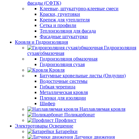
фасады (СФТК)
Клеевые, штукатурно-клеевые смеси
Краски, грунтовки
Крепеж для утеплителя
Сетка и профили
Теплоизоляция для фасада
Фасадные штукатурки
Кровля и Гидроизоляция
Гидроизоляция
сухая/обмазочная
Гидроизоляция обмазочная
Гидроизоляция сухая
Кровля
Битумные кровельные листы (Ондулин)
Водосточные системы
Гибкая черепица
Металлическая кровля
Пленки для изоляции
Шифер
Наплавляемая кровля
Поликарбонат
Профлист
Электротовары Освещение
Батарейки
Датчики движения