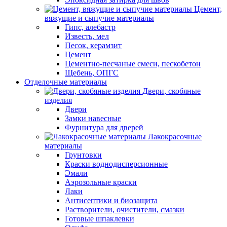
Цемент,
вяжущие и сыпучие материалы
Гипс, алебастр
Известь, мел
Песок, керамзит
Цемент
Цементно-песчаные смеси, пескобетон
Щебень, ОПГС
Отделочные материалы
Двери, скобяные
изделия
Двери
Замки навесные
Фурнитура для дверей
Лакокрасочные
материалы
Грунтовки
Краски воднодисперсионные
Эмали
Аэрозольные краски
Лаки
Антисептики и биозащита
Растворители, очистители, смазки
Готовые шпаклевки