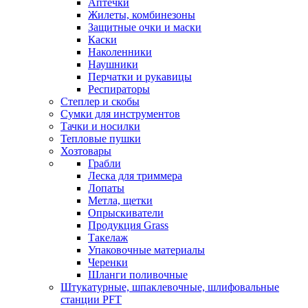
Аптечки
Жилеты, комбинезоны
Защитные очки и маски
Каски
Наколенники
Наушники
Перчатки и рукавицы
Респираторы
Степлер и скобы
Сумки для инструментов
Тачки и носилки
Тепловые пушки
Хозтовары
Грабли
Леска для триммера
Лопаты
Метла, щетки
Опрыскиватели
Продукция Grass
Такелаж
Упаковочные материалы
Черенки
Шланги поливочные
Штукатурные, шпаклевочные, шлифовальные
станции PFT