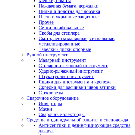
Мешки, пакеты
Наждачная бумага, держалки
Пилки и полотна для лобзика
Пленки укрывные защитные
Прочее
Сетки шлифовальные
Скобы для степлера
Скотч, ленты малярные, сигнальные,
металлизированные
Тарелки / диски опорные
Ручной инструмент
Малярный инструмент
Столярно-слесарный инструмент
Ударно-рычажный инструмент
Штукатурный инструмент
Ящики для инструмента и крепежа
Скребки для расшивки швов затирки
Стеклорезы
Сварочное оборудование
Инверторы
Маски
Сварочные электроды
Средства индивидуальной защиты и спецодежда
Антисептики и дезинфицирующие средства
для рук