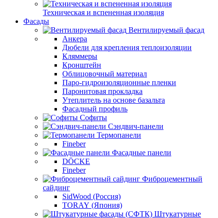
Техническая и вспененная изоляция
Фасады
Вентилируемый фасад
Анкера
Дюбели для крепления теплоизоляции
Кляммеры
Кронштейн
Облицовочный материал
Паро-гидроизоляционные пленки
Паронитовая прокладка
Утеплитель на основе базальта
Фасадный профиль
Софиты
Сэндвич-панели
Термопанели
Fineber
Фасадные панели
DÖCKE
Fineber
Фиброцементный
сайдинг
SidWood (Россия)
TORAY (Япония)
Штукатурные