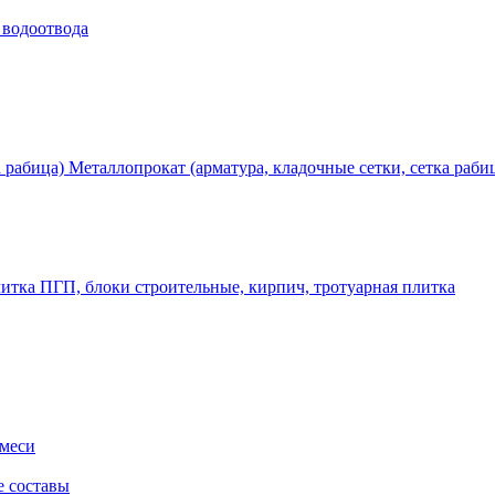
 водоотвода
Металлопрокат (арматура, кладочные сетки, сетка раби
ПГП, блоки строительные, кирпич, тротуарная плитка
смеси
е составы