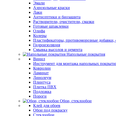
Эмали
Аэрозольные краски
Лаки
Антисептики и биозащита
Растворители, очистители, смазки
Готовые шпаклевки
Олифа
Колеры
Пластификаторы, противоморозные добавки, 
Гидроизоляция
Смывка высолов и цемента
Напольные покрытия
Винил
Инструмент для монтажа напольных покрыти
Ковролин
Ламинат
Линолеум
Плинтуса
Плитка ПВХ
Подложка
Пороги
Обои, стеклообои
Клей для обоев
Обои под покраску
Стеклообои