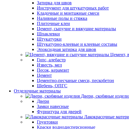
Затирка для швов
Инструмент для штукатурных работ
Кладочные и монтажные смеси
Наливные полы и стяжка
Плиточные клеи
Цемент, сыпучие и вяжущие материалы
Шпаклевки
Штукатурки
Штукатурно-клеевые и клеевые составы
Эпоксидная затирка для швов
Цемент, 
Гипс, алебастр
Известь, мел
Песок, керамзит
Цемент
Цементно-песчаные смеси, пескобетон
Щебень, ОПГС
Отделочные материалы
Двери, скобяные издели
Двери
Замки навесные
Фурнитура для дверей
Лакокрасочные матер
Грунтовки
Краски воднодисперсионные