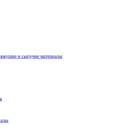
вяжущие и сыпучие материалы
я
иалы