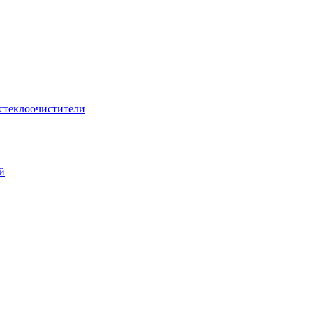
стеклоочистители
й