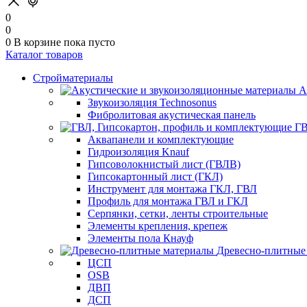
0
0
0
В корзине
пока пусто
Каталог товаров
Стройматериалы
А
Звукоизоляция Technosonus
Фибролитовая акустическая панель
ГВ
Аквапанели и комплектующие
Гидроизоляция Knauf
Гипсоволокнистый лист (ГВЛВ)
Гипсокартонный лист (ГКЛ)
Инструмент для монтажа ГКЛ, ГВЛ
Профиль для монтажа ГВЛ и ГКЛ
Серпянки, сетки, ленты строительные
Элементы крепления, крепеж
Элементы пола Кнауф
Древесно-плитные
ЦСП
OSB
ДВП
ДСП