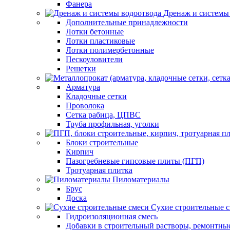
Фанера
Дренаж и системы
Дополнительные принадлежности
Лотки бетонные
Лотки пластиковые
Лотки полимербетонные
Пескоуловители
Решетки
Арматура
Кладочные сетки
Проволока
Сетка рабица, ЦПВС
Труба профильная, уголки
Блоки строительные
Кирпич
Пазогребневые гипсовые плиты (ПГП)
Тротуарная плитка
Пиломатериалы
Брус
Доска
Сухие строительные 
Гидроизоляционная смесь
Добавки в строительный растворы, ремонтны