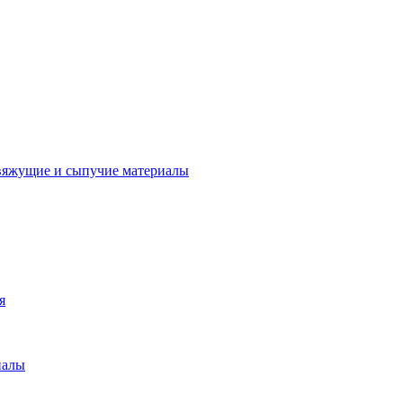
вяжущие и сыпучие материалы
я
иалы