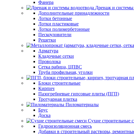
Фанера
Дренаж и системы
Дополнительные принадлежности
Лотки бетонные
Лотки пластиковые
Лотки полимербетонные
Пескоуловители
Решетки
Арматура
Кладочные сетки
Проволока
Сетка рабица, ЦПВС
Труба профильная, уголки
Блоки строительные
Кирпич
Пазогребневые гипсовые плиты (ПГП)
Тротуарная плитка
Пиломатериалы
Брус
Доска
Сухие строительные 
Гидроизоляционная смесь
Добавки в строительный растворы, ремонтны