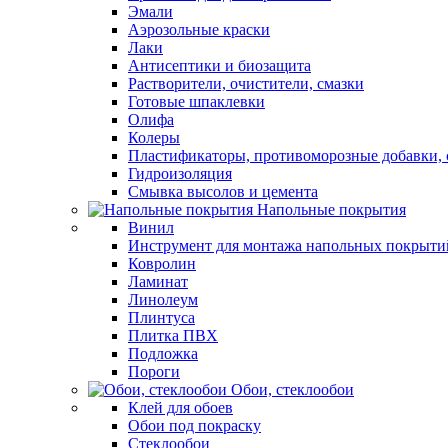
Эмали
Аэрозольные краски
Лаки
Антисептики и биозащита
Растворители, очистители, смазки
Готовые шпаклевки
Олифа
Колеры
Пластификаторы, противоморозные добавки, 
Гидроизоляция
Смывка высолов и цемента
Напольные покрытия
Винил
Инструмент для монтажа напольных покрыти
Ковролин
Ламинат
Линолеум
Плинтуса
Плитка ПВХ
Подложка
Пороги
Обои, стеклообои
Клей для обоев
Обои под покраску
Стеклообои