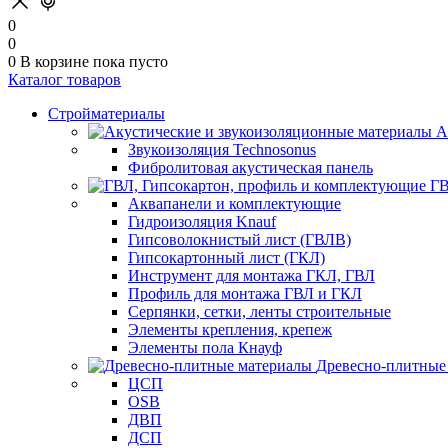
0
0
0
В корзине
пока пусто
Каталог товаров
Стройматериалы
А
Звукоизоляция Technosonus
Фибролитовая акустическая панель
ГВ
Аквапанели и комплектующие
Гидроизоляция Knauf
Гипсоволокнистый лист (ГВЛВ)
Гипсокартонный лист (ГКЛ)
Инструмент для монтажа ГКЛ, ГВЛ
Профиль для монтажа ГВЛ и ГКЛ
Серпянки, сетки, ленты строительные
Элементы крепления, крепеж
Элементы пола Кнауф
Древесно-плитные
ЦСП
OSB
ДВП
ДСП