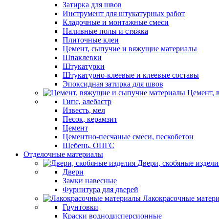
Затирка для швов
Инструмент для штукатурных работ
Кладочные и монтажные смеси
Наливные полы и стяжка
Плиточные клеи
Цемент, сыпучие и вяжущие материалы
Шпаклевки
Штукатурки
Штукатурно-клеевые и клеевые составы
Эпоксидная затирка для швов
Цемент, 
Гипс, алебастр
Известь, мел
Песок, керамзит
Цемент
Цементно-песчаные смеси, пескобетон
Щебень, ОПГС
Отделочные материалы
Двери, скобяные издели
Двери
Замки навесные
Фурнитура для дверей
Лакокрасочные матер
Грунтовки
Краски воднодисперсионные