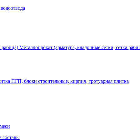
 водоотвода
Металлопрокат (арматура, кладочные сетки, сетка раби
ПГП, блоки строительные, кирпич, тротуарная плитка
смеси
е составы