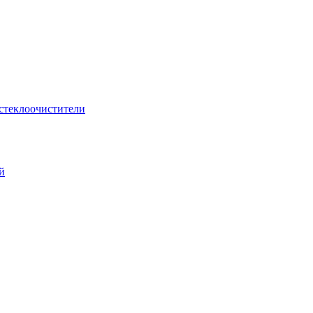
стеклоочистители
й