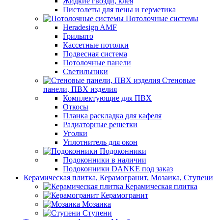
Жидкие гвозди, клея
Пистолеты для пены и герметика
Потолочные системы
Heradesign AMF
Грильято
Кассетные потолки
Подвесная система
Потолочные панели
Светильники
Стеновые
панели, ПВХ изделия
Комплектующие для ПВХ
Откосы
Планка раскладка для кафеля
Радиаторные решетки
Уголки
Уплотнитель для окон
Подоконники
Подоконники в наличии
Подоконники DANKE под заказ
Керамическая плитка, Керамогранит, Мозаика, Ступени
Керамическая плитка
Керамогранит
Мозаика
Ступени