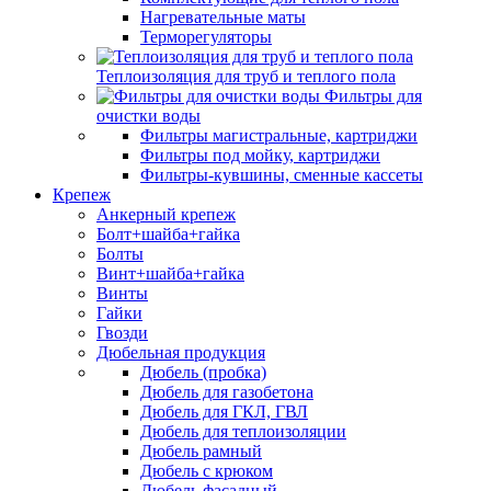
Нагревательные маты
Терморегуляторы
Теплоизоляция для труб и теплого пола
Фильтры для
очистки воды
Фильтры магистральные, картриджи
Фильтры под мойку, картриджи
Фильтры-кувшины, сменные кассеты
Крепеж
Анкерный крепеж
Болт+шайба+гайка
Болты
Винт+шайба+гайка
Винты
Гайки
Гвозди
Дюбельная продукция
Дюбель (пробка)
Дюбель для газобетона
Дюбель для ГКЛ, ГВЛ
Дюбель для теплоизоляции
Дюбель рамный
Дюбель с крюком
Дюбель фасадный