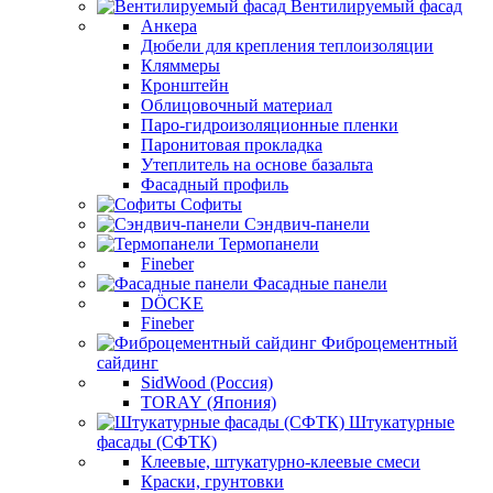
Вентилируемый фасад
Анкера
Дюбели для крепления теплоизоляции
Кляммеры
Кронштейн
Облицовочный материал
Паро-гидроизоляционные пленки
Паронитовая прокладка
Утеплитель на основе базальта
Фасадный профиль
Софиты
Сэндвич-панели
Термопанели
Fineber
Фасадные панели
DÖCKE
Fineber
Фиброцементный
сайдинг
SidWood (Россия)
TORAY (Япония)
Штукатурные
фасады (СФТК)
Клеевые, штукатурно-клеевые смеси
Краски, грунтовки