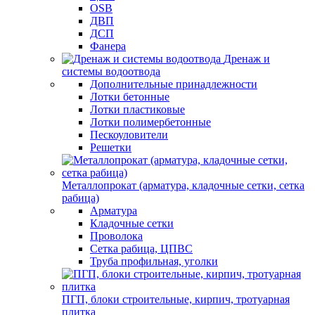
OSB
ДВП
ДСП
Фанера
Дренаж и
системы водоотвода
Дополнительные принадлежности
Лотки бетонные
Лотки пластиковые
Лотки полимербетонные
Пескоуловители
Решетки
Металлопрокат (арматура, кладочные сетки, сетка
рабица)
Арматура
Кладочные сетки
Проволока
Сетка рабица, ЦПВС
Труба профильная, уголки
ПГП, блоки строительные, кирпич, тротуарная
плитка