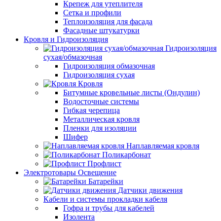
Крепеж для утеплителя
Сетка и профили
Теплоизоляция для фасада
Фасадные штукатурки
Кровля и Гидроизоляция
Гидроизоляция
сухая/обмазочная
Гидроизоляция обмазочная
Гидроизоляция сухая
Кровля
Битумные кровельные листы (Ондулин)
Водосточные системы
Гибкая черепица
Металлическая кровля
Пленки для изоляции
Шифер
Наплавляемая кровля
Поликарбонат
Профлист
Электротовары Освещение
Батарейки
Датчики движения
Кабели и системы прокладки кабеля
Гофра и трубы для кабелей
Изолента