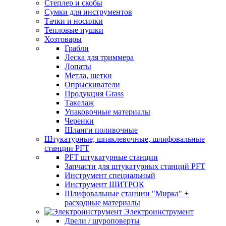
Степлер и скобы
Сумки для инструментов
Тачки и носилки
Тепловые пушки
Хозтовары
Грабли
Леска для триммера
Лопаты
Метла, щетки
Опрыскиватели
Продукция Grass
Такелаж
Упаковочные материалы
Черенки
Шланги поливочные
Штукатурные, шпаклевочные, шлифовальные
станции PFT
PFT штукатурные станции
Запчасти для штукатурных станций PFT
Инструмент специальный
Инструмент ШИТРОК
Шлифовальные станции "Мирка" +
расходные материалы
Электроинструмент
Дрели / шуроповерты