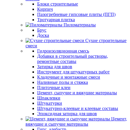
Блоки строительные
Кирпич
Пазогребневые гипсовые плиты (ПГП)
Тротуарная плитка
Пиломатериалы
Брус
Доска
Сухие строительные
смеси
Гидроизоляционная смесь
Добавки в строительный растворы,
ремонтные составы
Затирка для швов
Инструмент для штукатурных работ
Кладочные и монтажные смеси
Наливные полы и стяжка
Плиточные клеи
Цемент, сыпучие и вяжущие материалы
Шпаклевки
Штукатурки
Штукатурно-клеевые и клеевые составы
Эпоксидная затирка для швов
Цемент,
вяжущие и сыпучие материалы
Гипс, алебастр