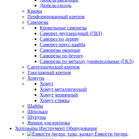
Дюбель-гвоздь
Крюки
Перфорированный крепеж
Саморезы
Кровельные саморезы
Саморез двухзаходный (ГВЛ)
Саморез по дереву
Саморез пресс-шайба
Саморезы оконные
Саморезы по бетону
Саморезы по металлу универсальные (ГКЛ)
Сантехнический крепеж
Такелажный крепеж
Хомуты
Хомут
Хомут металлический
Хомут червячный
Хомут-стяжка
Шайбы
Шпильки
Шурупы
Ящики для крепежа
Хозтовары Инструмент Оборудование
Ёмкости (ведра,