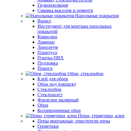
Гидроизоляция
Смывка высолов и цемента
Напольные покрытия
Винил
Инструмент для монтажа напольных
покрытий
Ковролин
Ламинат
Линолеум
Плинтуса
Плитка ПВХ
Подложка
Пороги
Обои, стеклообои
Клей для обоев
Обои под покраску
Стеклообои
Стеклохолст
Флизелин малярный
Обои
Коллекционные обои
Пены, герметики, клеи
Пены монтажные, очистители пены
Герметики