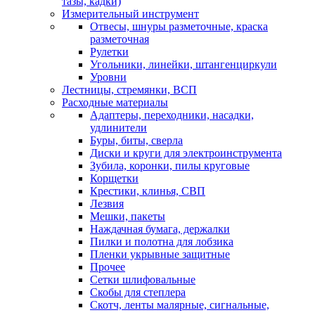
тазы, кадки)
Измерительный инструмент
Отвесы, шнуры разметочные, краска
разметочная
Рулетки
Угольники, линейки, штангенциркули
Уровни
Лестницы, стремянки, ВСП
Расходные материалы
Адаптеры, переходники, насадки,
удлинители
Буры, биты, сверла
Диски и круги для электроинструмента
Зубила, коронки, пилы круговые
Корщетки
Крестики, клинья, СВП
Лезвия
Мешки, пакеты
Наждачная бумага, держалки
Пилки и полотна для лобзика
Пленки укрывные защитные
Прочее
Сетки шлифовальные
Скобы для степлера
Скотч, ленты малярные, сигнальные,