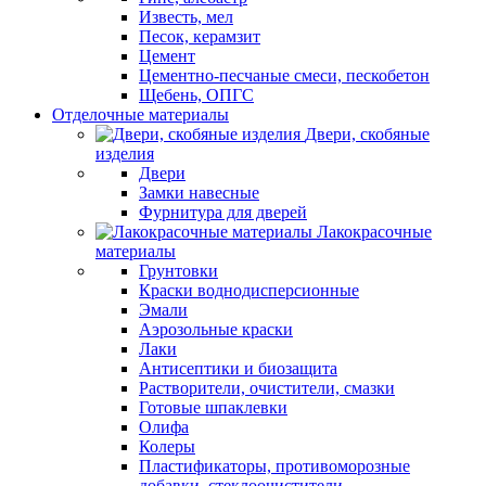
Известь, мел
Песок, керамзит
Цемент
Цементно-песчаные смеси, пескобетон
Щебень, ОПГС
Отделочные материалы
Двери, скобяные
изделия
Двери
Замки навесные
Фурнитура для дверей
Лакокрасочные
материалы
Грунтовки
Краски воднодисперсионные
Эмали
Аэрозольные краски
Лаки
Антисептики и биозащита
Растворители, очистители, смазки
Готовые шпаклевки
Олифа
Колеры
Пластификаторы, противоморозные
добавки, стеклоочистители