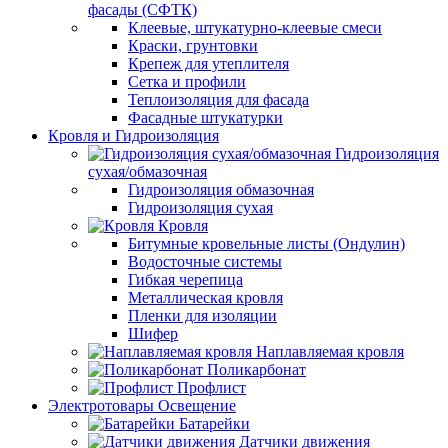
фасады (СФТК)
Клеевые, штукатурно-клеевые смеси
Краски, грунтовки
Крепеж для утеплителя
Сетка и профили
Теплоизоляция для фасада
Фасадные штукатурки
Кровля и Гидроизоляция
Гидроизоляция
сухая/обмазочная
Гидроизоляция обмазочная
Гидроизоляция сухая
Кровля
Битумные кровельные листы (Ондулин)
Водосточные системы
Гибкая черепица
Металлическая кровля
Пленки для изоляции
Шифер
Наплавляемая кровля
Поликарбонат
Профлист
Электротовары Освещение
Батарейки
Датчики движения