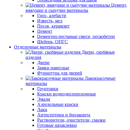
Цемент,
вяжущие и сыпучие материалы
Гипс, алебастр
Известь, мел
Песок, керамзит
Цемент
Цементно-песчаные смеси, пескобетон
Щебень, ОПГС
Отделочные материалы
Двери, скобяные
изделия
Двери
Замки навесные
Фурнитура для дверей
Лакокрасочные
материалы
Грунтовки
Краски воднодисперсионные
Эмали
Аэрозольные краски
Лаки
Антисептики и биозащита
Растворители, очистители, смазки
Готовые шпаклевки