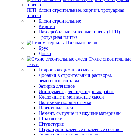
ПГП, блоки строительные, кирпич, тротуарная
плитка
Блоки строительные
Кирпич
Пазогребневые гипсовые плиты (ПГП)
Тротуарная плитка
Пиломатериалы
Брус
Доска
Сухие строительные
смеси
Гидроизоляционная смесь
Добавки в строительный растворы,
ремонтные составы
Затирка для швов
Инструмент для штукатурных работ
Кладочные и монтажные смеси
Наливные полы и стяжка
Плиточные клеи
Цемент, сыпучие и вяжущие материалы
Шпаклевки
Штукатурки
Штукатурно-клеевые и клеевые составы
Эпоксидная затирка для швов