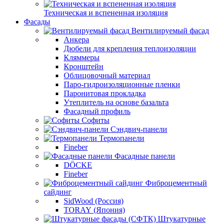
Техническая и вспененная изоляция
Фасады
Вентилируемый фасад
Анкера
Дюбели для крепления теплоизоляции
Кляммеры
Кронштейн
Облицовочный материал
Паро-гидроизоляционные пленки
Паронитовая прокладка
Утеплитель на основе базальта
Фасадный профиль
Софиты
Сэндвич-панели
Термопанели
Fineber
Фасадные панели
DÖCKE
Fineber
Фиброцементный
сайдинг
SidWood (Россия)
TORAY (Япония)
Штукатурные