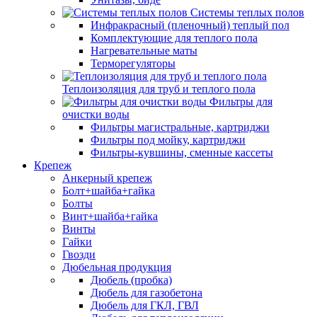
Системы теплых полов
Инфракрасный (пленочный) теплый пол
Комплектующие для теплого пола
Нагревательные маты
Терморегуляторы
Теплоизоляция для труб и теплого пола
Фильтры для
очистки воды
Фильтры магистральные, картриджи
Фильтры под мойку, картриджи
Фильтры-кувшины, сменные кассеты
Крепеж
Анкерный крепеж
Болт+шайба+гайка
Болты
Винт+шайба+гайка
Винты
Гайки
Гвозди
Дюбельная продукция
Дюбель (пробка)
Дюбель для газобетона
Дюбель для ГКЛ, ГВЛ