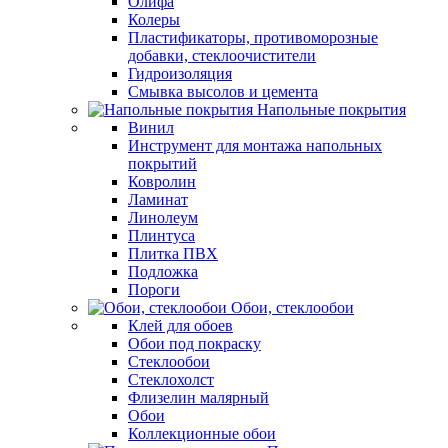
Олифа
Колеры
Пластификаторы, противоморозные
добавки, стеклоочистители
Гидроизоляция
Смывка высолов и цемента
Напольные покрытия
Винил
Инструмент для монтажа напольных
покрытий
Ковролин
Ламинат
Линолеум
Плинтуса
Плитка ПВХ
Подложка
Пороги
Обои, стеклообои
Клей для обоев
Обои под покраску
Стеклообои
Стеклохолст
Флизелин малярный
Обои
Коллекционные обои