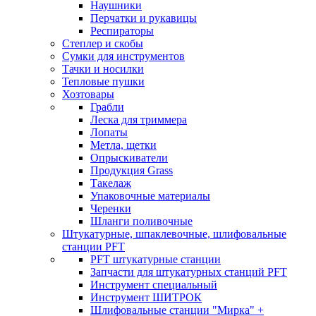
Наушники
Перчатки и рукавицы
Респираторы
Степлер и скобы
Сумки для инструментов
Тачки и носилки
Тепловые пушки
Хозтовары
Грабли
Леска для триммера
Лопаты
Метла, щетки
Опрыскиватели
Продукция Grass
Такелаж
Упаковочные материалы
Черенки
Шланги поливочные
Штукатурные, шпаклевочные, шлифовальные
станции PFT
PFT штукатурные станции
Запчасти для штукатурных станций PFT
Инструмент специальный
Инструмент ШИТРОК
Шлифовальные станции "Мирка" +