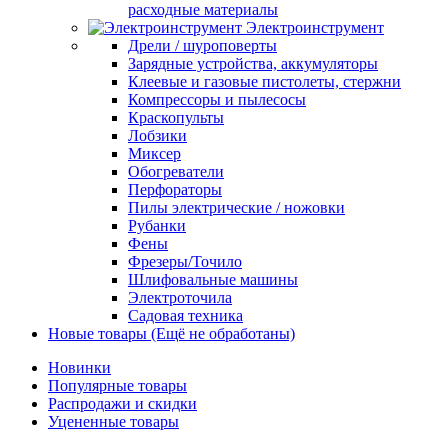
расходные материалы
Электроинструмент
Дрели / шуроповерты
Зарядные устройства, аккумуляторы
Клеевые и газовые пистолеты, стержни
Компрессоры и пылесосы
Краскопульты
Лобзики
Миксер
Обогреватели
Перфораторы
Пилы электрические / ножовки
Рубанки
Фены
Фрезеры/Точило
Шлифовальные машины
Электроточила
Садовая техника
Новые товары (Ещё не обработаны)
Новинки
Популярные товары
Распродажи и скидки
Уцененные товары