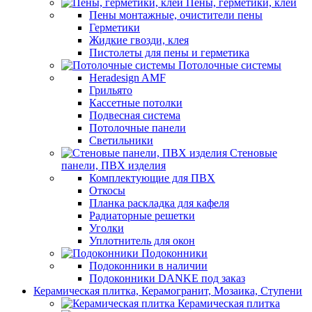
Пены, герметики, клеи
Пены монтажные, очистители пены
Герметики
Жидкие гвозди, клея
Пистолеты для пены и герметика
Потолочные системы
Heradesign AMF
Грильято
Кассетные потолки
Подвесная система
Потолочные панели
Светильники
Стеновые
панели, ПВХ изделия
Комплектующие для ПВХ
Откосы
Планка раскладка для кафеля
Радиаторные решетки
Уголки
Уплотнитель для окон
Подоконники
Подоконники в наличии
Подоконники DANKE под заказ
Керамическая плитка, Керамогранит, Мозаика, Ступени
Керамическая плитка