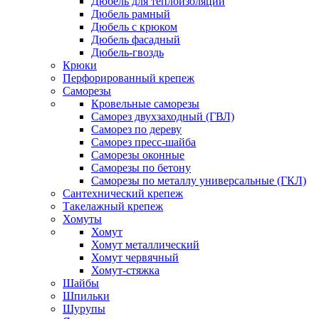
Дюбель для теплоизоляции
Дюбель рамный
Дюбель с крюком
Дюбель фасадный
Дюбель-гвоздь
Крюки
Перфорированный крепеж
Саморезы
Кровельные саморезы
Саморез двухзаходный (ГВЛ)
Саморез по дереву
Саморез пресс-шайба
Саморезы оконные
Саморезы по бетону
Саморезы по металлу универсальные (ГКЛ)
Сантехнический крепеж
Такелажный крепеж
Хомуты
Хомут
Хомут металлический
Хомут червячный
Хомут-стяжка
Шайбы
Шпильки
Шурупы