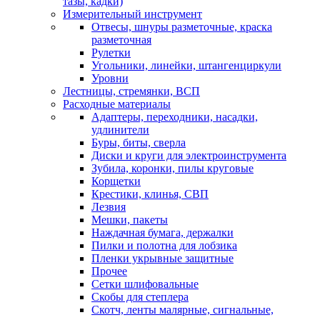
тазы, кадки)
Измерительный инструмент
Отвесы, шнуры разметочные, краска
разметочная
Рулетки
Угольники, линейки, штангенциркули
Уровни
Лестницы, стремянки, ВСП
Расходные материалы
Адаптеры, переходники, насадки,
удлинители
Буры, биты, сверла
Диски и круги для электроинструмента
Зубила, коронки, пилы круговые
Корщетки
Крестики, клинья, СВП
Лезвия
Мешки, пакеты
Наждачная бумага, держалки
Пилки и полотна для лобзика
Пленки укрывные защитные
Прочее
Сетки шлифовальные
Скобы для степлера
Скотч, ленты малярные, сигнальные,