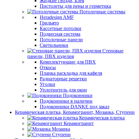
Жидкие гвозди, клея
Пистолеты для пены и герметика
Потолочные системы
Heradesign AMF
Грильято
Кассетные потолки
Подвесная система
Потолочные панели
Светильники
Стеновые
панели, ПВХ изделия
Комплектующие для ПВХ
Откосы
Планка раскладка для кафеля
Радиаторные решетки
Уголки
Уплотнитель для окон
Подоконники
Подоконники в наличии
Подоконники DANKE под заказ
Керамическая плитка, Керамогранит, Мозаика, Ступени
Керамическая плитка
Керамогранит
Мозаика
Ступени