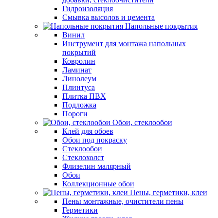
Гидроизоляция
Смывка высолов и цемента
Напольные покрытия
Винил
Инструмент для монтажа напольных
покрытий
Ковролин
Ламинат
Линолеум
Плинтуса
Плитка ПВХ
Подложка
Пороги
Обои, стеклообои
Клей для обоев
Обои под покраску
Стеклообои
Стеклохолст
Флизелин малярный
Обои
Коллекционные обои
Пены, герметики, клеи
Пены монтажные, очистители пены
Герметики