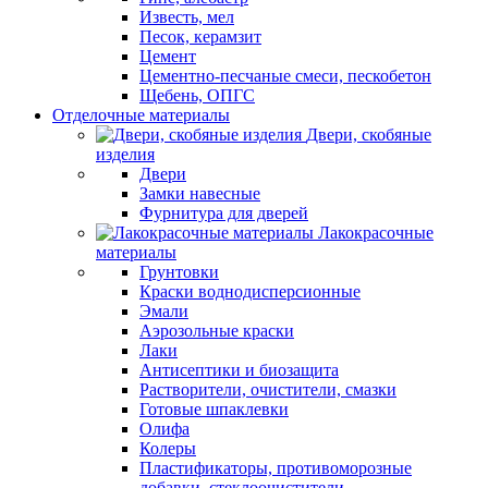
Известь, мел
Песок, керамзит
Цемент
Цементно-песчаные смеси, пескобетон
Щебень, ОПГС
Отделочные материалы
Двери, скобяные
изделия
Двери
Замки навесные
Фурнитура для дверей
Лакокрасочные
материалы
Грунтовки
Краски воднодисперсионные
Эмали
Аэрозольные краски
Лаки
Антисептики и биозащита
Растворители, очистители, смазки
Готовые шпаклевки
Олифа
Колеры
Пластификаторы, противоморозные
добавки, стеклоочистители