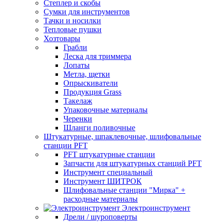
Степлер и скобы
Сумки для инструментов
Тачки и носилки
Тепловые пушки
Хозтовары
Грабли
Леска для триммера
Лопаты
Метла, щетки
Опрыскиватели
Продукция Grass
Такелаж
Упаковочные материалы
Черенки
Шланги поливочные
Штукатурные, шпаклевочные, шлифовальные
станции PFT
PFT штукатурные станции
Запчасти для штукатурных станций PFT
Инструмент специальный
Инструмент ШИТРОК
Шлифовальные станции "Мирка" +
расходные материалы
Электроинструмент
Дрели / шуроповерты