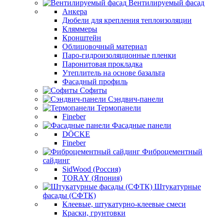
Вентилируемый фасад
Анкера
Дюбели для крепления теплоизоляции
Кляммеры
Кронштейн
Облицовочный материал
Паро-гидроизоляционные пленки
Паронитовая прокладка
Утеплитель на основе базальта
Фасадный профиль
Софиты
Сэндвич-панели
Термопанели
Fineber
Фасадные панели
DÖCKE
Fineber
Фиброцементный
сайдинг
SidWood (Россия)
TORAY (Япония)
Штукатурные
фасады (СФТК)
Клеевые, штукатурно-клеевые смеси
Краски, грунтовки