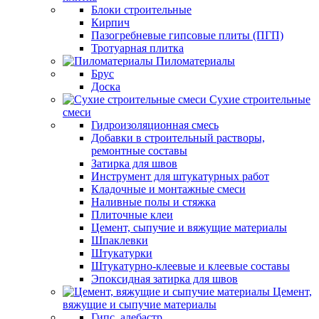
Блоки строительные
Кирпич
Пазогребневые гипсовые плиты (ПГП)
Тротуарная плитка
Пиломатериалы
Брус
Доска
Сухие строительные
смеси
Гидроизоляционная смесь
Добавки в строительный растворы,
ремонтные составы
Затирка для швов
Инструмент для штукатурных работ
Кладочные и монтажные смеси
Наливные полы и стяжка
Плиточные клеи
Цемент, сыпучие и вяжущие материалы
Шпаклевки
Штукатурки
Штукатурно-клеевые и клеевые составы
Эпоксидная затирка для швов
Цемент,
вяжущие и сыпучие материалы
Гипс, алебастр