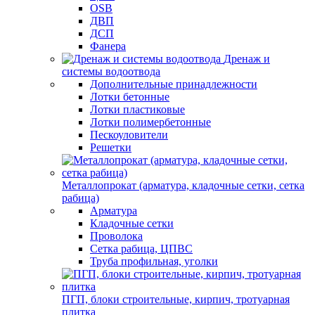
OSB
ДВП
ДСП
Фанера
Дренаж и
системы водоотвода
Дополнительные принадлежности
Лотки бетонные
Лотки пластиковые
Лотки полимербетонные
Пескоуловители
Решетки
Металлопрокат (арматура, кладочные сетки, сетка
рабица)
Арматура
Кладочные сетки
Проволока
Сетка рабица, ЦПВС
Труба профильная, уголки
ПГП, блоки строительные, кирпич, тротуарная
плитка