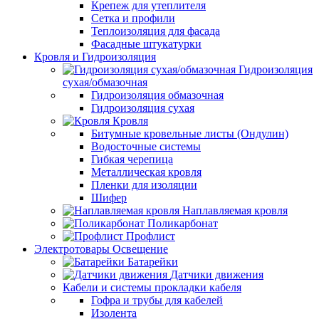
Крепеж для утеплителя
Сетка и профили
Теплоизоляция для фасада
Фасадные штукатурки
Кровля и Гидроизоляция
Гидроизоляция
сухая/обмазочная
Гидроизоляция обмазочная
Гидроизоляция сухая
Кровля
Битумные кровельные листы (Ондулин)
Водосточные системы
Гибкая черепица
Металлическая кровля
Пленки для изоляции
Шифер
Наплавляемая кровля
Поликарбонат
Профлист
Электротовары Освещение
Батарейки
Датчики движения
Кабели и системы прокладки кабеля
Гофра и трубы для кабелей
Изолента