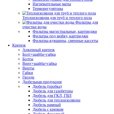
Нагревательные маты
Терморегуляторы
Теплоизоляция для труб и теплого пола
Фильтры для
очистки воды
Фильтры магистральные, картриджи
Фильтры под мойку, картриджи
Фильтры-кувшины, сменные кассеты
Крепеж
Анкерный крепеж
Болт+шайба+гайка
Болты
Винт+шайба+гайка
Винты
Гайки
Гвозди
Дюбельная продукция
Дюбель (пробка)
Дюбель для газобетона
Дюбель для ГКЛ, ГВЛ
Дюбель для теплоизоляции
Дюбель рамный
Дюбель с крюком
Дюбель фасадный