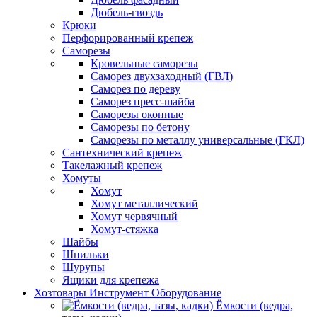
Дюбель-гвоздь
Крюки
Перфорированный крепеж
Саморезы
Кровельные саморезы
Саморез двухзаходный (ГВЛ)
Саморез по дереву
Саморез пресс-шайба
Саморезы оконные
Саморезы по бетону
Саморезы по металлу универсальные (ГКЛ)
Сантехнический крепеж
Такелажный крепеж
Хомуты
Хомут
Хомут металлический
Хомут червячный
Хомут-стяжка
Шайбы
Шпильки
Шурупы
Ящики для крепежа
Хозтовары Инструмент Оборудование
Ёмкости (ведра,