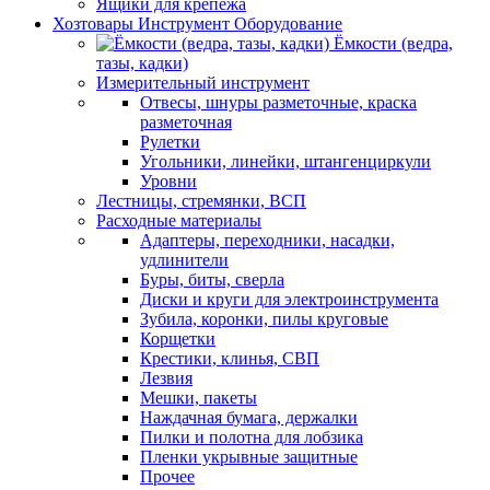
Ящики для крепежа
Хозтовары Инструмент Оборудование
Ёмкости (ведра,
тазы, кадки)
Измерительный инструмент
Отвесы, шнуры разметочные, краска
разметочная
Рулетки
Угольники, линейки, штангенциркули
Уровни
Лестницы, стремянки, ВСП
Расходные материалы
Адаптеры, переходники, насадки,
удлинители
Буры, биты, сверла
Диски и круги для электроинструмента
Зубила, коронки, пилы круговые
Корщетки
Крестики, клинья, СВП
Лезвия
Мешки, пакеты
Наждачная бумага, держалки
Пилки и полотна для лобзика
Пленки укрывные защитные
Прочее