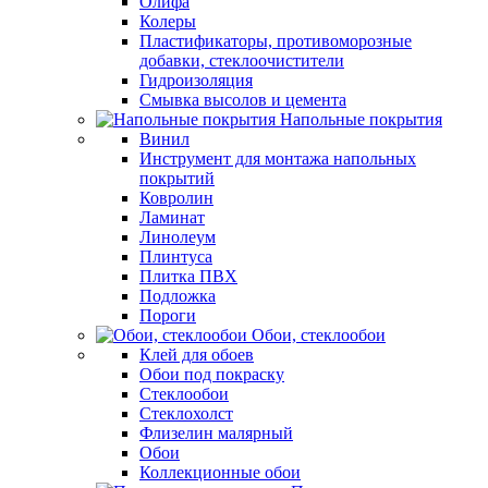
Олифа
Колеры
Пластификаторы, противоморозные
добавки, стеклоочистители
Гидроизоляция
Смывка высолов и цемента
Напольные покрытия
Винил
Инструмент для монтажа напольных
покрытий
Ковролин
Ламинат
Линолеум
Плинтуса
Плитка ПВХ
Подложка
Пороги
Обои, стеклообои
Клей для обоев
Обои под покраску
Стеклообои
Стеклохолст
Флизелин малярный
Обои
Коллекционные обои