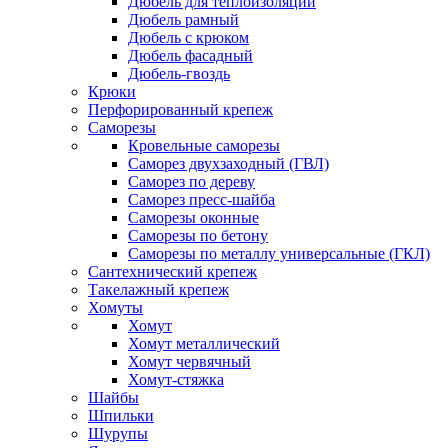
Дюбель для теплоизоляции
Дюбель рамный
Дюбель с крюком
Дюбель фасадный
Дюбель-гвоздь
Крюки
Перфорированный крепеж
Саморезы
Кровельные саморезы
Саморез двухзаходный (ГВЛ)
Саморез по дереву
Саморез пресс-шайба
Саморезы оконные
Саморезы по бетону
Саморезы по металлу универсальные (ГКЛ)
Сантехнический крепеж
Такелажный крепеж
Хомуты
Хомут
Хомут металлический
Хомут червячный
Хомут-стяжка
Шайбы
Шпильки
Шурупы