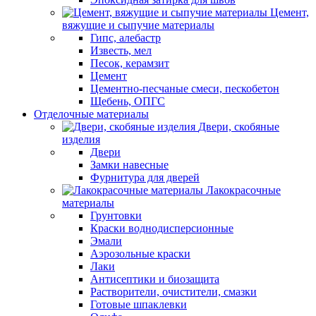
Цемент,
вяжущие и сыпучие материалы
Гипс, алебастр
Известь, мел
Песок, керамзит
Цемент
Цементно-песчаные смеси, пескобетон
Щебень, ОПГС
Отделочные материалы
Двери, скобяные
изделия
Двери
Замки навесные
Фурнитура для дверей
Лакокрасочные
материалы
Грунтовки
Краски воднодисперсионные
Эмали
Аэрозольные краски
Лаки
Антисептики и биозащита
Растворители, очистители, смазки
Готовые шпаклевки