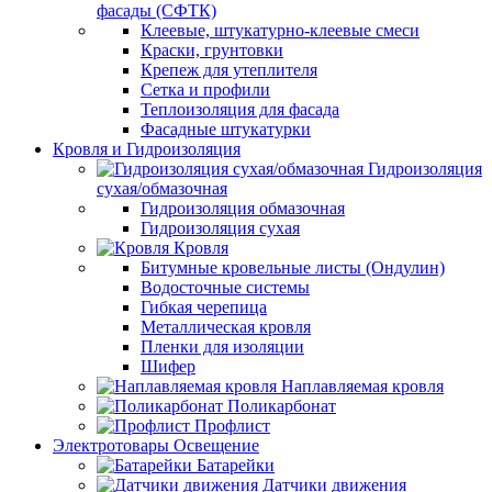
фасады (СФТК)
Клеевые, штукатурно-клеевые смеси
Краски, грунтовки
Крепеж для утеплителя
Сетка и профили
Теплоизоляция для фасада
Фасадные штукатурки
Кровля и Гидроизоляция
Гидроизоляция
сухая/обмазочная
Гидроизоляция обмазочная
Гидроизоляция сухая
Кровля
Битумные кровельные листы (Ондулин)
Водосточные системы
Гибкая черепица
Металлическая кровля
Пленки для изоляции
Шифер
Наплавляемая кровля
Поликарбонат
Профлист
Электротовары Освещение
Батарейки
Датчики движения