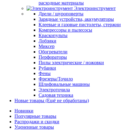
расходные материалы
Электроинструмент
Дрели / шуроповерты
Зарядные устройства, аккумуляторы
Клеевые и газовые пистолеты, стержни
Компрессоры и пылесосы
Краскопульты
Лобзики
Миксер
Обогреватели
Перфораторы
Пилы электрические / ножовки
Рубанки
Фены
Фрезеры/Точило
Шлифовальные машины
Электроточила
Садовая техника
Новые товары (Ещё не обработаны)
Новинки
Популярные товары
Распродажи и скидки
Уцененные товары