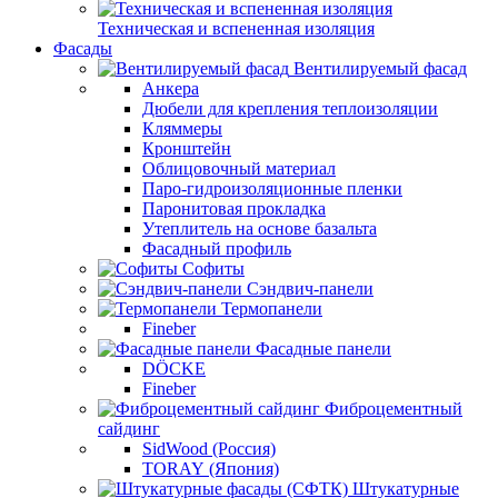
Техническая и вспененная изоляция
Фасады
Вентилируемый фасад
Анкера
Дюбели для крепления теплоизоляции
Кляммеры
Кронштейн
Облицовочный материал
Паро-гидроизоляционные пленки
Паронитовая прокладка
Утеплитель на основе базальта
Фасадный профиль
Софиты
Сэндвич-панели
Термопанели
Fineber
Фасадные панели
DÖCKE
Fineber
Фиброцементный
сайдинг
SidWood (Россия)
TORAY (Япония)
Штукатурные