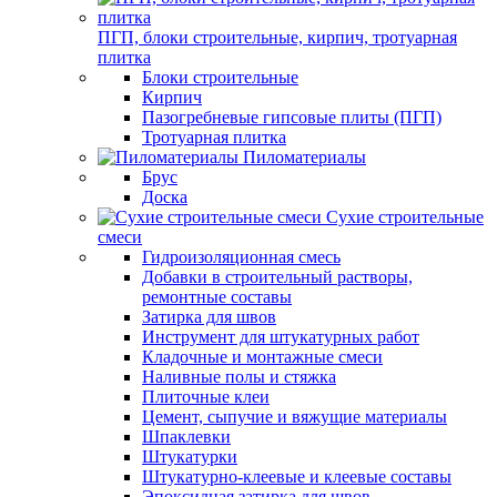
ПГП, блоки строительные, кирпич, тротуарная
плитка
Блоки строительные
Кирпич
Пазогребневые гипсовые плиты (ПГП)
Тротуарная плитка
Пиломатериалы
Брус
Доска
Сухие строительные
смеси
Гидроизоляционная смесь
Добавки в строительный растворы,
ремонтные составы
Затирка для швов
Инструмент для штукатурных работ
Кладочные и монтажные смеси
Наливные полы и стяжка
Плиточные клеи
Цемент, сыпучие и вяжущие материалы
Шпаклевки
Штукатурки
Штукатурно-клеевые и клеевые составы
Эпоксидная затирка для швов