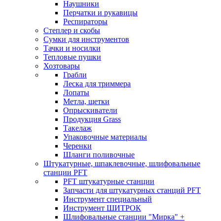
Наушники
Перчатки и рукавицы
Респираторы
Степлер и скобы
Сумки для инструментов
Тачки и носилки
Тепловые пушки
Хозтовары
Грабли
Леска для триммера
Лопаты
Метла, щетки
Опрыскиватели
Продукция Grass
Такелаж
Упаковочные материалы
Черенки
Шланги поливочные
Штукатурные, шпаклевочные, шлифовальные
станции PFT
PFT штукатурные станции
Запчасти для штукатурных станций PFT
Инструмент специальный
Инструмент ШИТРОК
Шлифовальные станции "Мирка" +