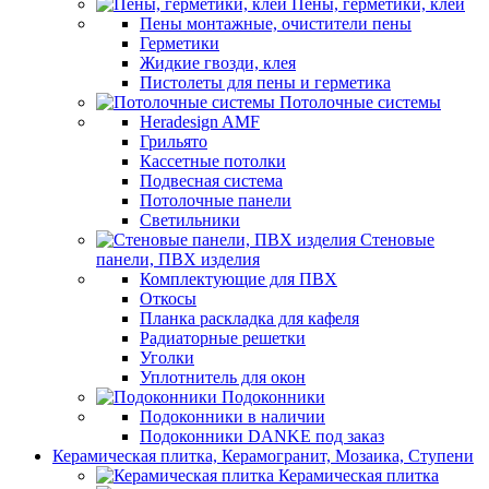
Пены, герметики, клеи
Пены монтажные, очистители пены
Герметики
Жидкие гвозди, клея
Пистолеты для пены и герметика
Потолочные системы
Heradesign AMF
Грильято
Кассетные потолки
Подвесная система
Потолочные панели
Светильники
Стеновые
панели, ПВХ изделия
Комплектующие для ПВХ
Откосы
Планка раскладка для кафеля
Радиаторные решетки
Уголки
Уплотнитель для окон
Подоконники
Подоконники в наличии
Подоконники DANKE под заказ
Керамическая плитка, Керамогранит, Мозаика, Ступени
Керамическая плитка