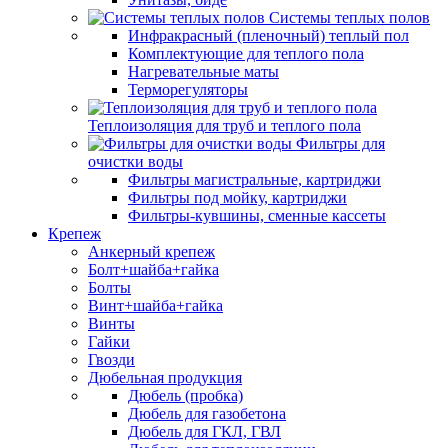
Системы теплых полов
Инфракрасный (пленочный) теплый пол
Комплектующие для теплого пола
Нагревательные маты
Терморегуляторы
Теплоизоляция для труб и теплого пола
Фильтры для
очистки воды
Фильтры магистральные, картриджи
Фильтры под мойку, картриджи
Фильтры-кувшины, сменные кассеты
Крепеж
Анкерный крепеж
Болт+шайба+гайка
Болты
Винт+шайба+гайка
Винты
Гайки
Гвозди
Дюбельная продукция
Дюбель (пробка)
Дюбель для газобетона
Дюбель для ГКЛ, ГВЛ