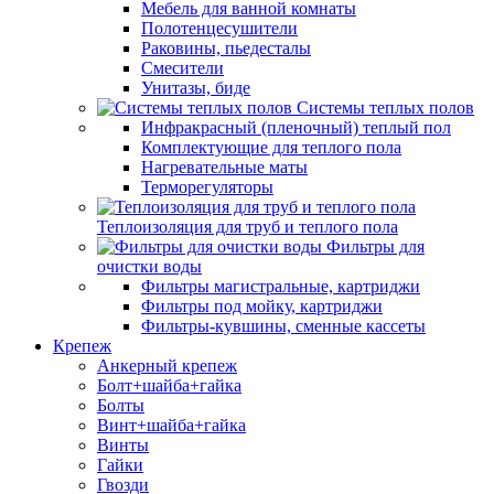
Мебель для ванной комнаты
Полотенцесушители
Раковины, пьедесталы
Смесители
Унитазы, биде
Системы теплых полов
Инфракрасный (пленочный) теплый пол
Комплектующие для теплого пола
Нагревательные маты
Терморегуляторы
Теплоизоляция для труб и теплого пола
Фильтры для
очистки воды
Фильтры магистральные, картриджи
Фильтры под мойку, картриджи
Фильтры-кувшины, сменные кассеты
Крепеж
Анкерный крепеж
Болт+шайба+гайка
Болты
Винт+шайба+гайка
Винты
Гайки
Гвозди