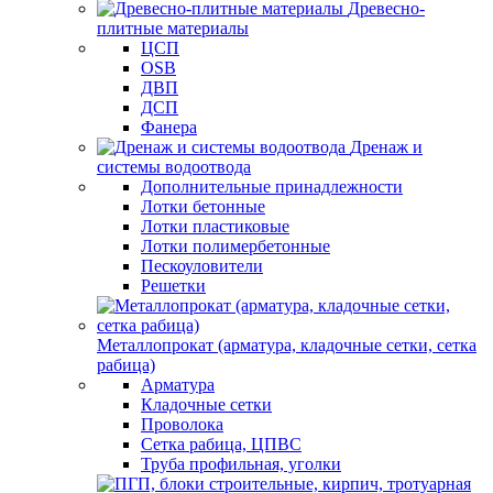
Древесно-
плитные материалы
ЦСП
OSB
ДВП
ДСП
Фанера
Дренаж и
системы водоотвода
Дополнительные принадлежности
Лотки бетонные
Лотки пластиковые
Лотки полимербетонные
Пескоуловители
Решетки
Металлопрокат (арматура, кладочные сетки, сетка
рабица)
Арматура
Кладочные сетки
Проволока
Сетка рабица, ЦПВС
Труба профильная, уголки