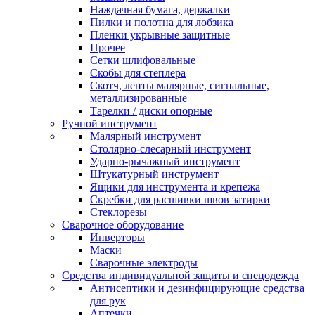
Наждачная бумага, держалки
Пилки и полотна для лобзика
Пленки укрывные защитные
Прочее
Сетки шлифовальные
Скобы для степлера
Скотч, ленты малярные, сигнальные,
металлизированные
Тарелки / диски опорные
Ручной инструмент
Малярный инструмент
Столярно-слесарный инструмент
Ударно-рычажный инструмент
Штукатурный инструмент
Ящики для инструмента и крепежа
Скребки для расшивки швов затирки
Стеклорезы
Сварочное оборудование
Инверторы
Маски
Сварочные электроды
Средства индивидуальной защиты и спецодежда
Антисептики и дезинфицирующие средства
для рук
Аптечки