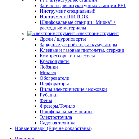
Запчасти для штукатурных станций PFT
Инструмент специальный
Инструмент ШИТРОК
Шлифовальные станции "Мирка" +
расходные материалы
Электроинструмент
Дрели / шуроповерты
Зарядные устройства, аккумуляторы
Клеевые и газовые пистолеты, стержни
Компрессоры и пылесосы
Краскопульты
Лобзики
Миксер
Обогреватели
Перфораторы
Пилы электрические / ножовки
Рубанки
Фены
Фрезеры/Точило
Шлифовальные машины
Электроточила
Садовая техника
Новые товары (Ещё не обработаны)
Новинки