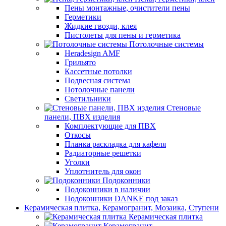
Пены монтажные, очистители пены
Герметики
Жидкие гвозди, клея
Пистолеты для пены и герметика
Потолочные системы
Heradesign AMF
Грильято
Кассетные потолки
Подвесная система
Потолочные панели
Светильники
Стеновые
панели, ПВХ изделия
Комплектующие для ПВХ
Откосы
Планка раскладка для кафеля
Радиаторные решетки
Уголки
Уплотнитель для окон
Подоконники
Подоконники в наличии
Подоконники DANKE под заказ
Керамическая плитка, Керамогранит, Мозаика, Ступени
Керамическая плитка
Керамогранит