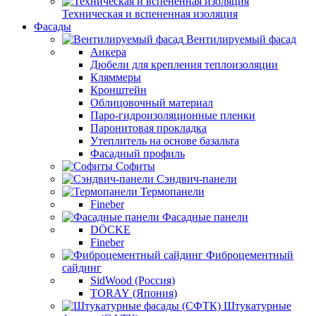
Техническая и вспененная изоляция
Фасады
Вентилируемый фасад
Анкера
Дюбели для крепления теплоизоляции
Кляммеры
Кронштейн
Облицовочный материал
Паро-гидроизоляционные пленки
Паронитовая прокладка
Утеплитель на основе базальта
Фасадный профиль
Софиты
Сэндвич-панели
Термопанели
Fineber
Фасадные панели
DÖCKE
Fineber
Фиброцементный
сайдинг
SidWood (Россия)
TORAY (Япония)
Штукатурные