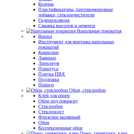
Колеры
Пластификаторы, противоморозные
добавки, стеклоочистители
Гидроизоляция
Смывка высолов и цемента
Напольные покрытия
Винил
Инструмент для монтажа напольных
покрытий
Ковролин
Ламинат
Линолеум
Плинтуса
Плитка ПВХ
Подложка
Пороги
Обои, стеклообои
Клей для обоев
Обои под покраску
Стеклообои
Стеклохолст
Флизелин малярный
Обои
Коллекционные обои
Пены, герметики, клеи