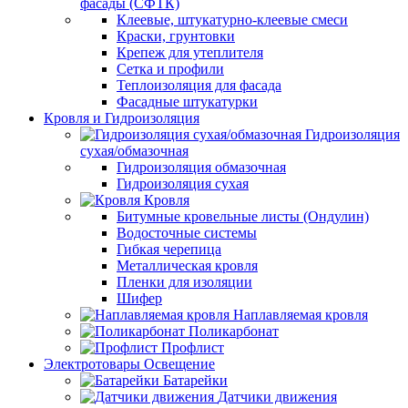
фасады (СФТК)
Клеевые, штукатурно-клеевые смеси
Краски, грунтовки
Крепеж для утеплителя
Сетка и профили
Теплоизоляция для фасада
Фасадные штукатурки
Кровля и Гидроизоляция
Гидроизоляция
сухая/обмазочная
Гидроизоляция обмазочная
Гидроизоляция сухая
Кровля
Битумные кровельные листы (Ондулин)
Водосточные системы
Гибкая черепица
Металлическая кровля
Пленки для изоляции
Шифер
Наплавляемая кровля
Поликарбонат
Профлист
Электротовары Освещение
Батарейки
Датчики движения