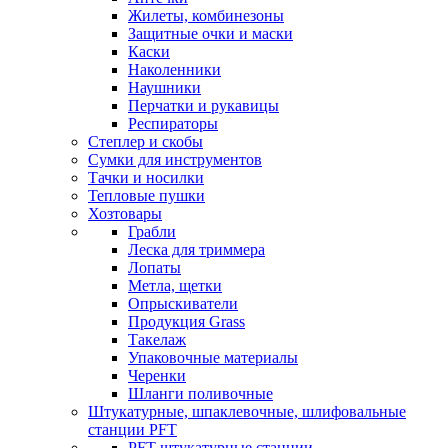
Жилеты, комбинезоны
Защитные очки и маски
Каски
Наколенники
Наушники
Перчатки и рукавицы
Респираторы
Степлер и скобы
Сумки для инструментов
Тачки и носилки
Тепловые пушки
Хозтовары
Грабли
Леска для триммера
Лопаты
Метла, щетки
Опрыскиватели
Продукция Grass
Такелаж
Упаковочные материалы
Черенки
Шланги поливочные
Штукатурные, шпаклевочные, шлифовальные
станции PFT
PFT штукатурные станции