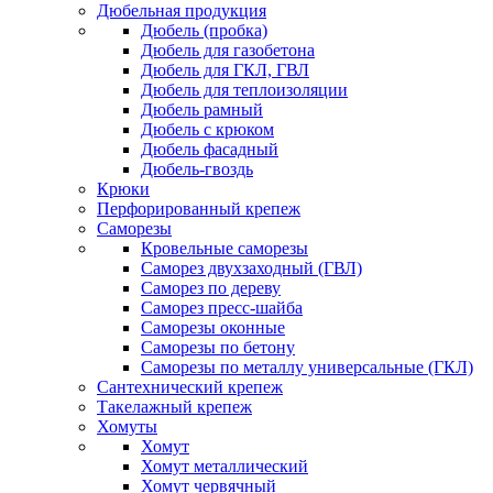
Дюбельная продукция
Дюбель (пробка)
Дюбель для газобетона
Дюбель для ГКЛ, ГВЛ
Дюбель для теплоизоляции
Дюбель рамный
Дюбель с крюком
Дюбель фасадный
Дюбель-гвоздь
Крюки
Перфорированный крепеж
Саморезы
Кровельные саморезы
Саморез двухзаходный (ГВЛ)
Саморез по дереву
Саморез пресс-шайба
Саморезы оконные
Саморезы по бетону
Саморезы по металлу универсальные (ГКЛ)
Сантехнический крепеж
Такелажный крепеж
Хомуты
Хомут
Хомут металлический
Хомут червячный