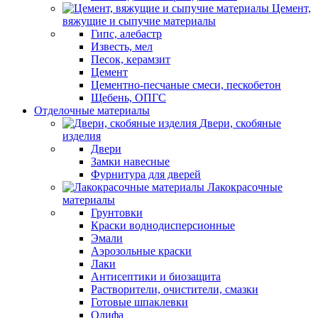
Цемент,
вяжущие и сыпучие материалы
Гипс, алебастр
Известь, мел
Песок, керамзит
Цемент
Цементно-песчаные смеси, пескобетон
Щебень, ОПГС
Отделочные материалы
Двери, скобяные
изделия
Двери
Замки навесные
Фурнитура для дверей
Лакокрасочные
материалы
Грунтовки
Краски воднодисперсионные
Эмали
Аэрозольные краски
Лаки
Антисептики и биозащита
Растворители, очистители, смазки
Готовые шпаклевки
Олифа