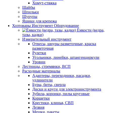
Хомут-стяжка
Шайбы
Шпильки
Шурупы
Ящики для крепежа
Хозтовары Инструмент Оборудование
Ёмкости (ведра,
тазы, кадки)
Измерительный инструмент
Отвесы, шнуры разметочные, краска
разметочная
Рулетки
Угольники, линейки, штангенциркули
Уровни
Лестницы, стремянки, ВСП
Расходные материалы
Адаптеры, переходники, насадки,
удлинители
Буры, биты, сверла
Диски и круги для электроинструмента
Зубила, коронки, пилы круговые
Корщетки
Крестики, клинья, СВП
Лезвия
Мешки, пакеты