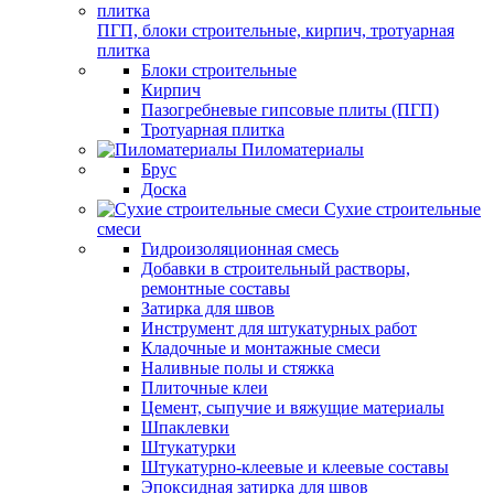
ПГП, блоки строительные, кирпич, тротуарная
плитка
Блоки строительные
Кирпич
Пазогребневые гипсовые плиты (ПГП)
Тротуарная плитка
Пиломатериалы
Брус
Доска
Сухие строительные
смеси
Гидроизоляционная смесь
Добавки в строительный растворы,
ремонтные составы
Затирка для швов
Инструмент для штукатурных работ
Кладочные и монтажные смеси
Наливные полы и стяжка
Плиточные клеи
Цемент, сыпучие и вяжущие материалы
Шпаклевки
Штукатурки
Штукатурно-клеевые и клеевые составы
Эпоксидная затирка для швов