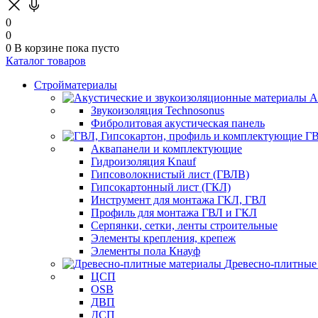
0
0
0
В корзине
пока пусто
Каталог товаров
Стройматериалы
А
Звукоизоляция Technosonus
Фибролитовая акустическая панель
ГВ
Аквапанели и комплектующие
Гидроизоляция Knauf
Гипсоволокнистый лист (ГВЛВ)
Гипсокартонный лист (ГКЛ)
Инструмент для монтажа ГКЛ, ГВЛ
Профиль для монтажа ГВЛ и ГКЛ
Серпянки, сетки, ленты строительные
Элементы крепления, крепеж
Элементы пола Кнауф
Древесно-плитные
ЦСП
OSB
ДВП
ДСП