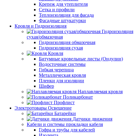
Крепеж для утеплителя
Сетка и профили
Теплоизоляция для фасада
Фасадные штукатурки
Кровля и Гидроизоляция
Гидроизоляция
сухая/обмазочная
Гидроизоляция обмазочная
Гидроизоляция сухая
Кровля
Битумные кровельные листы (Ондулин)
Водосточные системы
Гибкая черепица
Металлическая кровля
Пленки для изоляции
Шифер
Наплавляемая кровля
Поликарбонат
Профлист
Электротовары Освещение
Батарейки
Датчики движения
Кабели и системы прокладки кабеля
Гофра и трубы для кабелей
Изолента