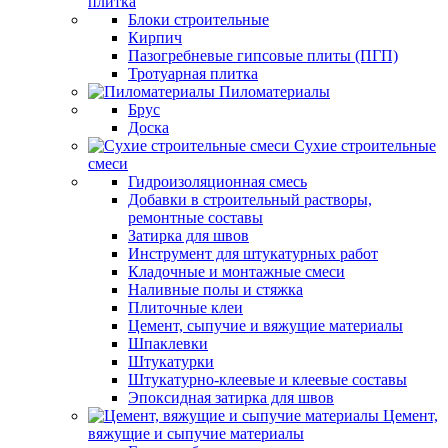
плитка
Блоки строительные
Кирпич
Пазогребневые гипсовые плиты (ПГП)
Тротуарная плитка
Пиломатериалы
Брус
Доска
Сухие строительные
смеси
Гидроизоляционная смесь
Добавки в строительный растворы,
ремонтные составы
Затирка для швов
Инструмент для штукатурных работ
Кладочные и монтажные смеси
Наливные полы и стяжка
Плиточные клеи
Цемент, сыпучие и вяжущие материалы
Шпаклевки
Штукатурки
Штукатурно-клеевые и клеевые составы
Эпоксидная затирка для швов
Цемент,
вяжущие и сыпучие материалы