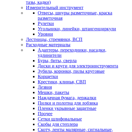
тазы, кадки)
Измерительный инструмент
Отвесы, шнуры разметочные, краска
разметочная
Рулетки
Угольники, линейки, штангенциркули
Уровни
Лестницы, стремянки, ВСП
Расходные материалы
Адаптеры, переходники, насадки,
удлинители
Буры, биты, сверла
Диски и круги для электроинструмента
Зубила, коронки, пилы круговые
Корщетки
Крестики, клинья, СВП
Лезвия
Мешки, пакеты
Наждачная бумага, держалки
Пилки и полотна для лобзика
Пленки укрывные защитные
Прочее
Сетки шлифовальные
Скобы для степлера
Скотч, ленты малярные, сигнальные,