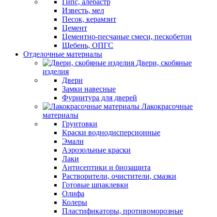
Гипс, алебастр
Известь, мел
Песок, керамзит
Цемент
Цементно-песчаные смеси, пескобетон
Щебень, ОПГС
Отделочные материалы
Двери, скобяные
изделия
Двери
Замки навесные
Фурнитура для дверей
Лакокрасочные
материалы
Грунтовки
Краски воднодисперсионные
Эмали
Аэрозольные краски
Лаки
Антисептики и биозащита
Растворители, очистители, смазки
Готовые шпаклевки
Олифа
Колеры
Пластификаторы, противоморозные