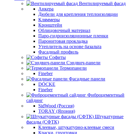
Вентилируемый фасад
Анкера
Дюбели для крепления теплоизоляции
Кляммеры
Кронштейн
Облицовочный материал
Паро-гидроизоляционные пленки
Паронитовая прокладка
Утеплитель на основе базальта
Фасадный профиль
Софиты
Сэндвич-панели
Термопанели
Fineber
Фасадные панели
DÖCKE
Fineber
Фиброцементный
сайдинг
SidWood (Россия)
TORAY (Япония)
Штукатурные
фасады (СФТК)
Клеевые, штукатурно-клеевые смеси
Краски, грунтовки