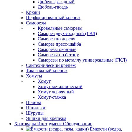
Дюбель фасадный
Дюбель-гвоздь
Крюки
Перфорированный крепеж
Саморезы
Кровельные саморезы
Саморез двухзаходный (ГВЛ)
Саморез по дереву
Саморез пресс-шайба
Саморезы оконные
Саморезы по бетону
Саморезы по металлу универсальные (ГКЛ)
Сантехнический крепеж
Такелажный крепеж
Хомуты
Хомут
Хомут металлический
Хомут червячный
Хомут-стяжка
Шайбы
Шпильки
Шурупы
Ящики для крепежа
Хозтовары Инструмент Оборудование
Ёмкости (ведра,