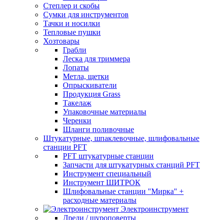
Степлер и скобы
Сумки для инструментов
Тачки и носилки
Тепловые пушки
Хозтовары
Грабли
Леска для триммера
Лопаты
Метла, щетки
Опрыскиватели
Продукция Grass
Такелаж
Упаковочные материалы
Черенки
Шланги поливочные
Штукатурные, шпаклевочные, шлифовальные
станции PFT
PFT штукатурные станции
Запчасти для штукатурных станций PFT
Инструмент специальный
Инструмент ШИТРОК
Шлифовальные станции "Мирка" +
расходные материалы
Электроинструмент
Дрели / шуроповерты