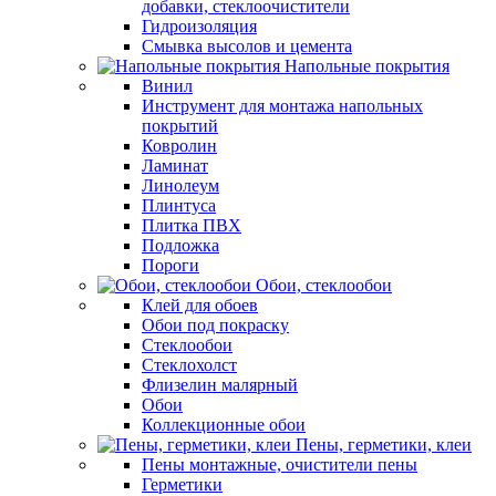
добавки, стеклоочистители
Гидроизоляция
Смывка высолов и цемента
Напольные покрытия
Винил
Инструмент для монтажа напольных
покрытий
Ковролин
Ламинат
Линолеум
Плинтуса
Плитка ПВХ
Подложка
Пороги
Обои, стеклообои
Клей для обоев
Обои под покраску
Стеклообои
Стеклохолст
Флизелин малярный
Обои
Коллекционные обои
Пены, герметики, клеи
Пены монтажные, очистители пены
Герметики