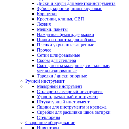
Диски и круги для электроинструмента
Зубила, коронки, пилы круговые
Корщетки
Крестики, клинья, СВП
Лезвия
Мешки, пакеты
Наждачная бумага, держалки
Пилки и полотна для лобзика
Пленки укрывные защитные
Прочее
Сетки шлифовальные
Скобы для степлера
Скотч, ленты малярные, сигнальные,
металлизированные
Тарелки / диски опорные
Ручной инструмент
Малярный инструмент
Столярно-слесарный инструмент
Ударно-рычажный инструмент
Штукатурный инструмент
Ящики для инструмента и крепежа
Скребки для расшивки швов затирки
Стеклорезы
Сварочное оборудование
Инверторы