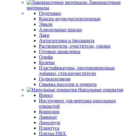
Лакокрасочные
материалы
Грунтовки
Краски воднодисперсионные
Эмали
Аэрозольные краски
Лаки
Антисептики и биозащита
Растворители, очистители, смазки
Готовые шпаклевки
Олифа
Колеры
Пластификаторы, противоморозные
добавки, стеклоочистители
Гидроизоляция
Смывка высолов и цемента
Напольные покрытия
Винил
Инструмент для монтажа напольных
покрытий
Ковролин
Ламинат
Линолеум
Плинтуса
Плитка ПВХ