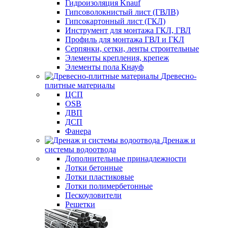
Гидроизоляция Knauf
Гипсоволокнистый лист (ГВЛВ)
Гипсокартонный лист (ГКЛ)
Инструмент для монтажа ГКЛ, ГВЛ
Профиль для монтажа ГВЛ и ГКЛ
Серпянки, сетки, ленты строительные
Элементы крепления, крепеж
Элементы пола Кнауф
Древесно-
плитные материалы
ЦСП
OSB
ДВП
ДСП
Фанера
Дренаж и
системы водоотвода
Дополнительные принадлежности
Лотки бетонные
Лотки пластиковые
Лотки полимербетонные
Пескоуловители
Решетки