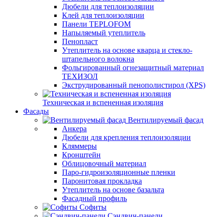
Дюбели для теплоизоляции
Клей для теплоизоляции
Панели TEPLOFOM
Напыляемый утеплитель
Пенопласт
Утеплитель на основе кварца и стекло-
штапельного волокна
Фольгированный огнезащитный материал
ТЕХИЗОЛ
Экструдированный пенополистирол (XPS)
Техническая и вспененная изоляция
Фасады
Вентилируемый фасад
Анкера
Дюбели для крепления теплоизоляции
Кляммеры
Кронштейн
Облицовочный материал
Паро-гидроизоляционные пленки
Паронитовая прокладка
Утеплитель на основе базальта
Фасадный профиль
Софиты
Сэндвич-панели