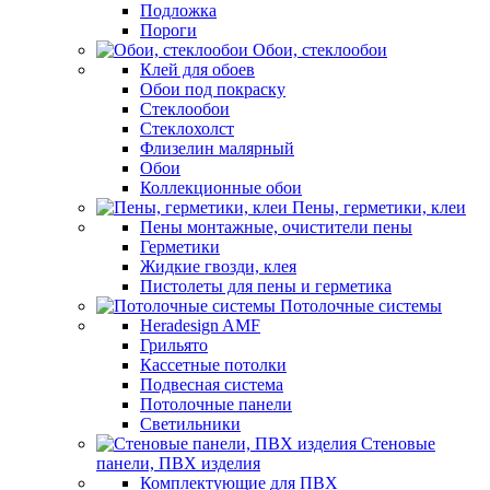
Подложка
Пороги
Обои, стеклообои
Клей для обоев
Обои под покраску
Стеклообои
Стеклохолст
Флизелин малярный
Обои
Коллекционные обои
Пены, герметики, клеи
Пены монтажные, очистители пены
Герметики
Жидкие гвозди, клея
Пистолеты для пены и герметика
Потолочные системы
Heradesign AMF
Грильято
Кассетные потолки
Подвесная система
Потолочные панели
Светильники
Стеновые
панели, ПВХ изделия
Комплектующие для ПВХ