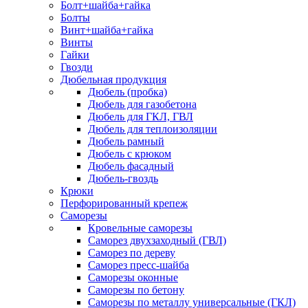
Болт+шайба+гайка
Болты
Винт+шайба+гайка
Винты
Гайки
Гвозди
Дюбельная продукция
Дюбель (пробка)
Дюбель для газобетона
Дюбель для ГКЛ, ГВЛ
Дюбель для теплоизоляции
Дюбель рамный
Дюбель с крюком
Дюбель фасадный
Дюбель-гвоздь
Крюки
Перфорированный крепеж
Саморезы
Кровельные саморезы
Саморез двухзаходный (ГВЛ)
Саморез по дереву
Саморез пресс-шайба
Саморезы оконные
Саморезы по бетону
Саморезы по металлу универсальные (ГКЛ)