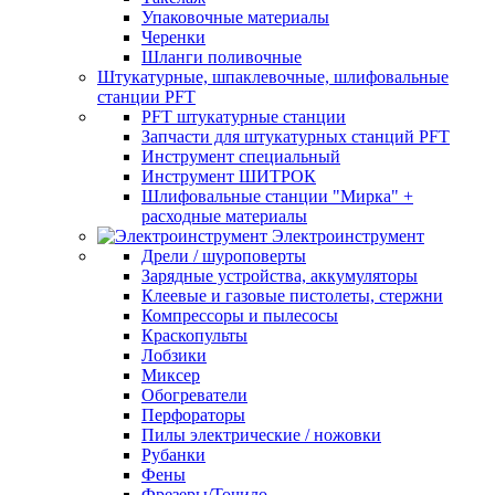
Упаковочные материалы
Черенки
Шланги поливочные
Штукатурные, шпаклевочные, шлифовальные
станции PFT
PFT штукатурные станции
Запчасти для штукатурных станций PFT
Инструмент специальный
Инструмент ШИТРОК
Шлифовальные станции "Мирка" +
расходные материалы
Электроинструмент
Дрели / шуроповерты
Зарядные устройства, аккумуляторы
Клеевые и газовые пистолеты, стержни
Компрессоры и пылесосы
Краскопульты
Лобзики
Миксер
Обогреватели
Перфораторы
Пилы электрические / ножовки
Рубанки
Фены
Фрезеры/Точило