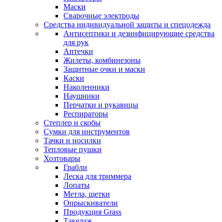
Маски
Сварочные электроды
Средства индивидуальной защиты и спецодежда
Антисептики и дезинфицирующие средства
для рук
Аптечки
Жилеты, комбинезоны
Защитные очки и маски
Каски
Наколенники
Наушники
Перчатки и рукавицы
Респираторы
Степлер и скобы
Сумки для инструментов
Тачки и носилки
Тепловые пушки
Хозтовары
Грабли
Леска для триммера
Лопаты
Метла, щетки
Опрыскиватели
Продукция Grass
Такелаж