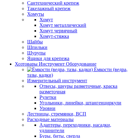
Сантехнический крепеж
Такелажный крепеж
Хомуты
Хомут
Хомут металлический
Хомут червячный
Хомут-стяжка
Шайбы
Шпильки
Шурупы
Ящики для крепежа
Хозтовары Инструмент Оборудование
Ёмкости (ведра,
тазы, кадки)
Измерительный инструмент
Отвесы, шнуры разметочные, краска
разметочная
Рулетки
Угольники, линейки, штангенциркули
Уровни
Лестницы, стремянки, ВСП
Расходные материалы
Адаптеры, переходники, насадки,
удлинители
Буры, биты, сверла