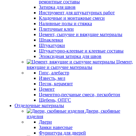
ремонтные составы
Затирка для швов
Инструмент для штукатурных работ
Кладочные и монтажные смеси
Наливные полы и стяжка
Плиточные клеи
Цемент, сыпучие и вяжущие материалы
Шпаклевки
Штукатурки
Штукатурно-клеевые и клеевые составы
Эпоксидная затирка для швов
Цемент,
вяжущие и сыпучие материалы
Гипс, алебастр
Известь, мел
Песок, керамзит
Цемент
Цементно-песчаные смеси, пескобетон
Щебень, ОПГС
Отделочные материалы
Двери, скобяные
изделия
Двери
Замки навесные
Фурнитура для дверей