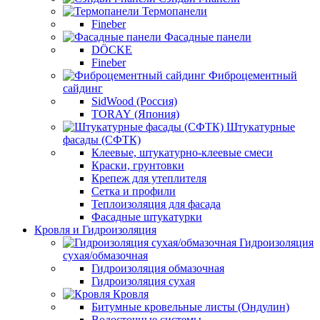
Термопанели
Fineber
Фасадные панели
DÖCKE
Fineber
Фиброцементный
сайдинг
SidWood (Россия)
TORAY (Япония)
Штукатурные
фасады (СФТК)
Клеевые, штукатурно-клеевые смеси
Краски, грунтовки
Крепеж для утеплителя
Сетка и профили
Теплоизоляция для фасада
Фасадные штукатурки
Кровля и Гидроизоляция
Гидроизоляция
сухая/обмазочная
Гидроизоляция обмазочная
Гидроизоляция сухая
Кровля
Битумные кровельные листы (Ондулин)
Водосточные системы