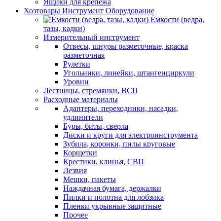
Ящики для крепежа
Хозтовары Инструмент Оборудование
Ёмкости (ведра,
тазы, кадки)
Измерительный инструмент
Отвесы, шнуры разметочные, краска
разметочная
Рулетки
Угольники, линейки, штангенциркули
Уровни
Лестницы, стремянки, ВСП
Расходные материалы
Адаптеры, переходники, насадки,
удлинители
Буры, биты, сверла
Диски и круги для электроинструмента
Зубила, коронки, пилы круговые
Корщетки
Крестики, клинья, СВП
Лезвия
Мешки, пакеты
Наждачная бумага, держалки
Пилки и полотна для лобзика
Пленки укрывные защитные
Прочее