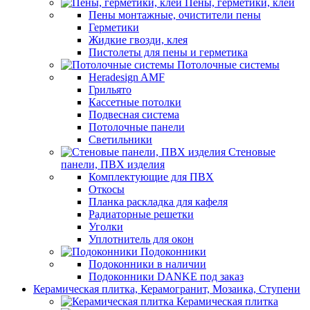
Пены, герметики, клеи
Пены монтажные, очистители пены
Герметики
Жидкие гвозди, клея
Пистолеты для пены и герметика
Потолочные системы
Heradesign AMF
Грильято
Кассетные потолки
Подвесная система
Потолочные панели
Светильники
Стеновые
панели, ПВХ изделия
Комплектующие для ПВХ
Откосы
Планка раскладка для кафеля
Радиаторные решетки
Уголки
Уплотнитель для окон
Подоконники
Подоконники в наличии
Подоконники DANKE под заказ
Керамическая плитка, Керамогранит, Мозаика, Ступени
Керамическая плитка