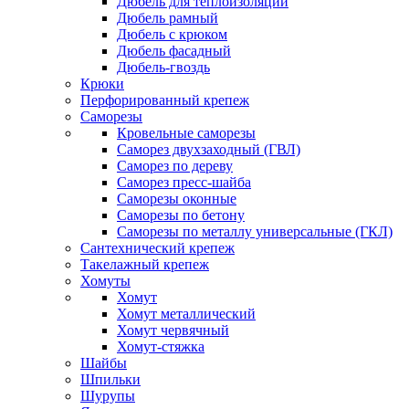
Дюбель для теплоизоляции
Дюбель рамный
Дюбель с крюком
Дюбель фасадный
Дюбель-гвоздь
Крюки
Перфорированный крепеж
Саморезы
Кровельные саморезы
Саморез двухзаходный (ГВЛ)
Саморез по дереву
Саморез пресс-шайба
Саморезы оконные
Саморезы по бетону
Саморезы по металлу универсальные (ГКЛ)
Сантехнический крепеж
Такелажный крепеж
Хомуты
Хомут
Хомут металлический
Хомут червячный
Хомут-стяжка
Шайбы
Шпильки
Шурупы