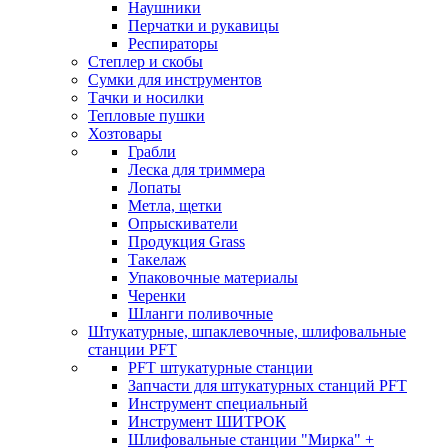
Наушники
Перчатки и рукавицы
Респираторы
Степлер и скобы
Сумки для инструментов
Тачки и носилки
Тепловые пушки
Хозтовары
Грабли
Леска для триммера
Лопаты
Метла, щетки
Опрыскиватели
Продукция Grass
Такелаж
Упаковочные материалы
Черенки
Шланги поливочные
Штукатурные, шпаклевочные, шлифовальные
станции PFT
PFT штукатурные станции
Запчасти для штукатурных станций PFT
Инструмент специальный
Инструмент ШИТРОК
Шлифовальные станции "Мирка" +