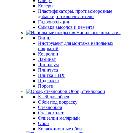
Олифа
Колеры
Пластификаторы, противоморозные
добавки, стеклоочистители
Гидроизоляция
Смывка высолов и цемента
Напольные покрытия
Винил
Инструмент для монтажа напольных
покрытий
Ковролин
Ламинат
Линолеум
Плинтуса
Плитка ПВХ
Подложка
Пороги
Обои, стеклообои
Клей для обоев
Обои под покраску
Стеклообои
Стеклохолст
Флизелин малярный
Обои
Коллекционные обои