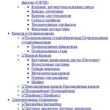
фасады (СФТК)
Клеевые, штукатурно-клеевые смеси
Краски, грунтовки
Крепеж для утеплителя
Сетка и профили
Теплоизоляция для фасада
Фасадные штукатурки
Кровля и Гидроизоляция
Гидроизоляция
сухая/обмазочная
Гидроизоляция обмазочная
Гидроизоляция сухая
Кровля
Битумные кровельные листы (Ондулин)
Водосточные системы
Гибкая черепица
Металлическая кровля
Пленки для изоляции
Шифер
Наплавляемая кровля
Поликарбонат
Профлист
Электротовары Освещение
Батарейки
Датчики движения