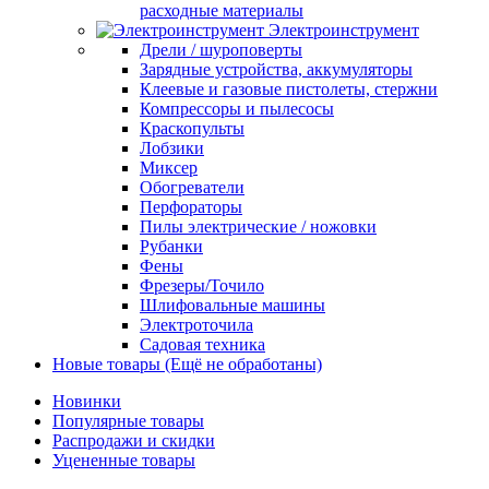
расходные материалы
Электроинструмент
Дрели / шуроповерты
Зарядные устройства, аккумуляторы
Клеевые и газовые пистолеты, стержни
Компрессоры и пылесосы
Краскопульты
Лобзики
Миксер
Обогреватели
Перфораторы
Пилы электрические / ножовки
Рубанки
Фены
Фрезеры/Точило
Шлифовальные машины
Электроточила
Садовая техника
Новые товары (Ещё не обработаны)
Новинки
Популярные товары
Распродажи и скидки
Уцененные товары