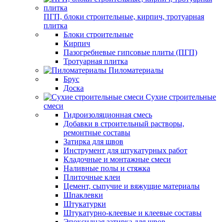
ПГП, блоки строительные, кирпич, тротуарная
плитка
Блоки строительные
Кирпич
Пазогребневые гипсовые плиты (ПГП)
Тротуарная плитка
Пиломатериалы
Брус
Доска
Сухие строительные
смеси
Гидроизоляционная смесь
Добавки в строительный растворы,
ремонтные составы
Затирка для швов
Инструмент для штукатурных работ
Кладочные и монтажные смеси
Наливные полы и стяжка
Плиточные клеи
Цемент, сыпучие и вяжущие материалы
Шпаклевки
Штукатурки
Штукатурно-клеевые и клеевые составы
Эпоксидная затирка для швов