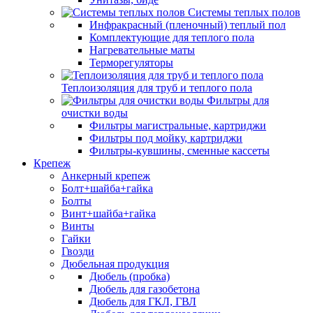
Системы теплых полов
Инфракрасный (пленочный) теплый пол
Комплектующие для теплого пола
Нагревательные маты
Терморегуляторы
Теплоизоляция для труб и теплого пола
Фильтры для
очистки воды
Фильтры магистральные, картриджи
Фильтры под мойку, картриджи
Фильтры-кувшины, сменные кассеты
Крепеж
Анкерный крепеж
Болт+шайба+гайка
Болты
Винт+шайба+гайка
Винты
Гайки
Гвозди
Дюбельная продукция
Дюбель (пробка)
Дюбель для газобетона
Дюбель для ГКЛ, ГВЛ