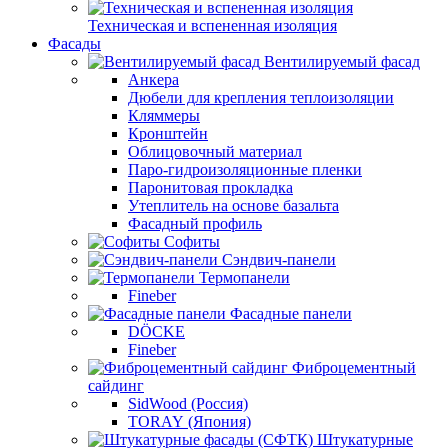
Техническая и вспененная изоляция
Фасады
Вентилируемый фасад
Анкера
Дюбели для крепления теплоизоляции
Кляммеры
Кронштейн
Облицовочный материал
Паро-гидроизоляционные пленки
Паронитовая прокладка
Утеплитель на основе базальта
Фасадный профиль
Софиты
Сэндвич-панели
Термопанели
Fineber
Фасадные панели
DÖCKE
Fineber
Фиброцементный
сайдинг
SidWood (Россия)
TORAY (Япония)
Штукатурные