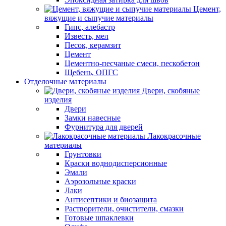
Цемент,
вяжущие и сыпучие материалы
Гипс, алебастр
Известь, мел
Песок, керамзит
Цемент
Цементно-песчаные смеси, пескобетон
Щебень, ОПГС
Отделочные материалы
Двери, скобяные
изделия
Двери
Замки навесные
Фурнитура для дверей
Лакокрасочные
материалы
Грунтовки
Краски воднодисперсионные
Эмали
Аэрозольные краски
Лаки
Антисептики и биозащита
Растворители, очистители, смазки
Готовые шпаклевки