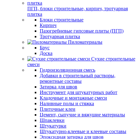
ПГП, блоки строительные, кирпич, тротуарная
плитка
Блоки строительные
Кирпич
Пазогребневые гипсовые плиты (ПГП)
Тротуарная плитка
Пиломатериалы
Брус
Доска
Сухие строительные
смеси
Гидроизоляционная смесь
Добавки в строительный растворы,
ремонтные составы
Затирка для швов
Инструмент для штукатурных работ
Кладочные и монтажные смеси
Наливные полы и стяжка
Плиточные клеи
Цемент, сыпучие и вяжущие материалы
Шпаклевки
Штукатурки
Штукатурно-клеевые и клеевые составы
Эпоксидная затирка для швов