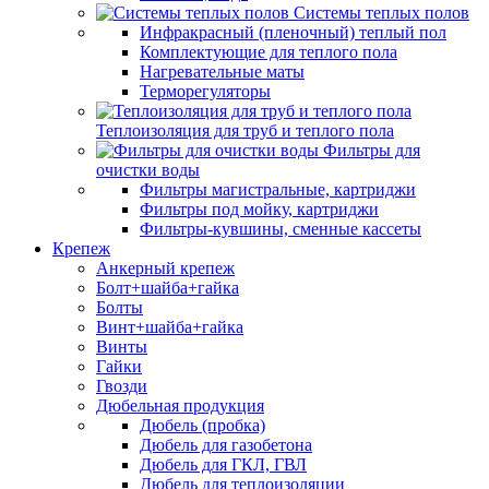
Системы теплых полов
Инфракрасный (пленочный) теплый пол
Комплектующие для теплого пола
Нагревательные маты
Терморегуляторы
Теплоизоляция для труб и теплого пола
Фильтры для
очистки воды
Фильтры магистральные, картриджи
Фильтры под мойку, картриджи
Фильтры-кувшины, сменные кассеты
Крепеж
Анкерный крепеж
Болт+шайба+гайка
Болты
Винт+шайба+гайка
Винты
Гайки
Гвозди
Дюбельная продукция
Дюбель (пробка)
Дюбель для газобетона
Дюбель для ГКЛ, ГВЛ
Дюбель для теплоизоляции