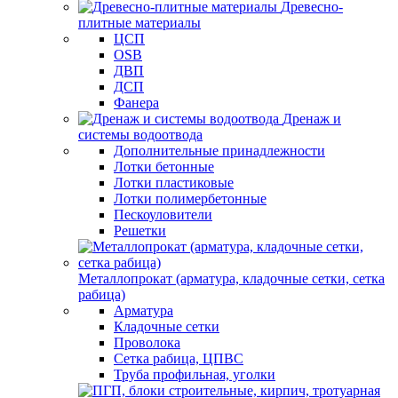
Древесно-
плитные материалы
ЦСП
OSB
ДВП
ДСП
Фанера
Дренаж и
системы водоотвода
Дополнительные принадлежности
Лотки бетонные
Лотки пластиковые
Лотки полимербетонные
Пескоуловители
Решетки
Металлопрокат (арматура, кладочные сетки, сетка
рабица)
Арматура
Кладочные сетки
Проволока
Сетка рабица, ЦПВС
Труба профильная, уголки