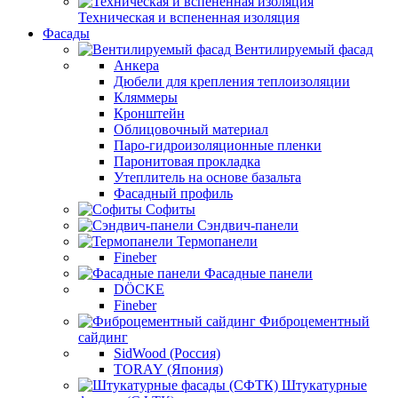
Техническая и вспененная изоляция
Фасады
Вентилируемый фасад
Анкера
Дюбели для крепления теплоизоляции
Кляммеры
Кронштейн
Облицовочный материал
Паро-гидроизоляционные пленки
Паронитовая прокладка
Утеплитель на основе базальта
Фасадный профиль
Софиты
Сэндвич-панели
Термопанели
Fineber
Фасадные панели
DÖCKE
Fineber
Фиброцементный
сайдинг
SidWood (Россия)
TORAY (Япония)
Штукатурные