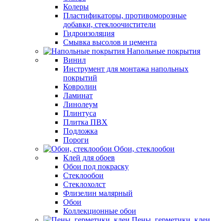
Колеры
Пластификаторы, противоморозные
добавки, стеклоочистители
Гидроизоляция
Смывка высолов и цемента
Напольные покрытия
Винил
Инструмент для монтажа напольных
покрытий
Ковролин
Ламинат
Линолеум
Плинтуса
Плитка ПВХ
Подложка
Пороги
Обои, стеклообои
Клей для обоев
Обои под покраску
Стеклообои
Стеклохолст
Флизелин малярный
Обои
Коллекционные обои
Пены, герметики, клеи