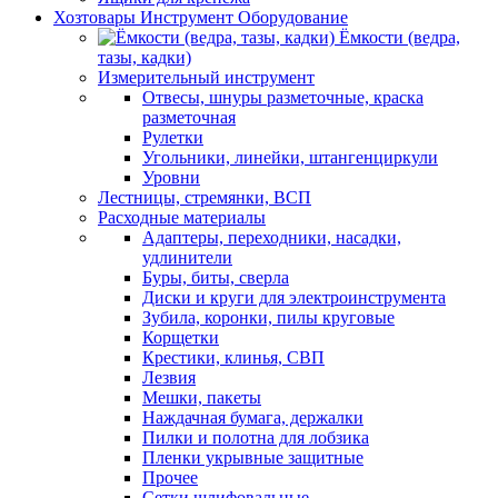
Хозтовары Инструмент Оборудование
Ёмкости (ведра,
тазы, кадки)
Измерительный инструмент
Отвесы, шнуры разметочные, краска
разметочная
Рулетки
Угольники, линейки, штангенциркули
Уровни
Лестницы, стремянки, ВСП
Расходные материалы
Адаптеры, переходники, насадки,
удлинители
Буры, биты, сверла
Диски и круги для электроинструмента
Зубила, коронки, пилы круговые
Корщетки
Крестики, клинья, СВП
Лезвия
Мешки, пакеты
Наждачная бумага, держалки
Пилки и полотна для лобзика
Пленки укрывные защитные
Прочее
Сетки шлифовальные