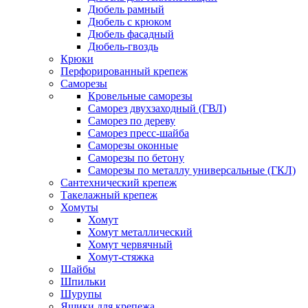
Дюбель рамный
Дюбель с крюком
Дюбель фасадный
Дюбель-гвоздь
Крюки
Перфорированный крепеж
Саморезы
Кровельные саморезы
Саморез двухзаходный (ГВЛ)
Саморез по дереву
Саморез пресс-шайба
Саморезы оконные
Саморезы по бетону
Саморезы по металлу универсальные (ГКЛ)
Сантехнический крепеж
Такелажный крепеж
Хомуты
Хомут
Хомут металлический
Хомут червячный
Хомут-стяжка
Шайбы
Шпильки
Шурупы
Ящики для крепежа