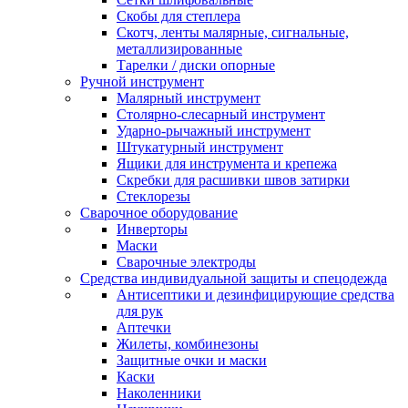
Скобы для степлера
Скотч, ленты малярные, сигнальные,
металлизированные
Тарелки / диски опорные
Ручной инструмент
Малярный инструмент
Столярно-слесарный инструмент
Ударно-рычажный инструмент
Штукатурный инструмент
Ящики для инструмента и крепежа
Скребки для расшивки швов затирки
Стеклорезы
Сварочное оборудование
Инверторы
Маски
Сварочные электроды
Средства индивидуальной защиты и спецодежда
Антисептики и дезинфицирующие средства
для рук
Аптечки
Жилеты, комбинезоны
Защитные очки и маски
Каски
Наколенники