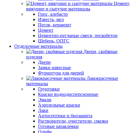
Цемент,
вяжущие и сыпучие материалы
Гипс, алебастр
Известь, мел
Песок, керамзит
Цемент
Цементно-песчаные смеси, пескобетон
Щебень, ОПГС
Отделочные материалы
Двери, скобяные
изделия
Двери
Замки навесные
Фурнитура для дверей
Лакокрасочные
материалы
Грунтовки
Краски воднодисперсионные
Эмали
Аэрозольные краски
Лаки
Антисептики и биозащита
Растворители, очистители, смазки
Готовые шпаклевки
Олифа