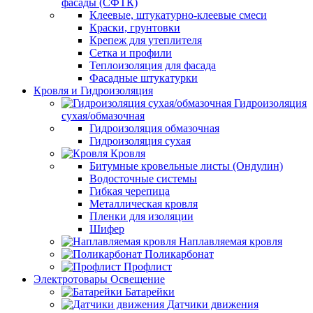
фасады (СФТК)
Клеевые, штукатурно-клеевые смеси
Краски, грунтовки
Крепеж для утеплителя
Сетка и профили
Теплоизоляция для фасада
Фасадные штукатурки
Кровля и Гидроизоляция
Гидроизоляция
сухая/обмазочная
Гидроизоляция обмазочная
Гидроизоляция сухая
Кровля
Битумные кровельные листы (Ондулин)
Водосточные системы
Гибкая черепица
Металлическая кровля
Пленки для изоляции
Шифер
Наплавляемая кровля
Поликарбонат
Профлист
Электротовары Освещение
Батарейки
Датчики движения