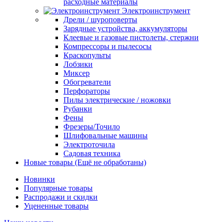
расходные материалы
Электроинструмент
Дрели / шуроповерты
Зарядные устройства, аккумуляторы
Клеевые и газовые пистолеты, стержни
Компрессоры и пылесосы
Краскопульты
Лобзики
Миксер
Обогреватели
Перфораторы
Пилы электрические / ножовки
Рубанки
Фены
Фрезеры/Точило
Шлифовальные машины
Электроточила
Садовая техника
Новые товары (Ещё не обработаны)
Новинки
Популярные товары
Распродажи и скидки
Уцененные товары