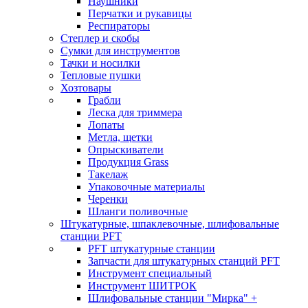
Наушники
Перчатки и рукавицы
Респираторы
Степлер и скобы
Сумки для инструментов
Тачки и носилки
Тепловые пушки
Хозтовары
Грабли
Леска для триммера
Лопаты
Метла, щетки
Опрыскиватели
Продукция Grass
Такелаж
Упаковочные материалы
Черенки
Шланги поливочные
Штукатурные, шпаклевочные, шлифовальные
станции PFT
PFT штукатурные станции
Запчасти для штукатурных станций PFT
Инструмент специальный
Инструмент ШИТРОК
Шлифовальные станции "Мирка" +