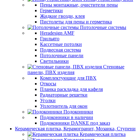
Пены монтажные, очистители пены
Герметики
Жидкие гвозди, клея
Пистолеты для пены и герметика
Потолочные системы
Heradesign AMF
Грильято
Кассетные потолки
Подвесная система
Потолочные панели
Светильники
Стеновые
панели, ПВХ изделия
Комплектующие для ПВХ
Откосы
Планка раскладка для кафеля
Радиаторные решетки
Уголки
Уплотнитель для окон
Подоконники
Подоконники в наличии
Подоконники DANKE под заказ
Керамическая плитка, Керамогранит, Мозаика, Ступени
Керамическая плитка
Керамогранит