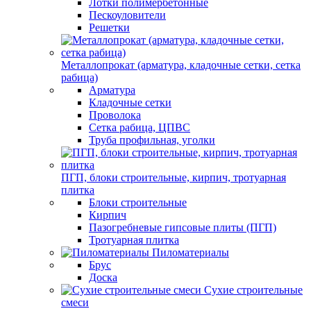
Лотки полимербетонные
Пескоуловители
Решетки
Металлопрокат (арматура, кладочные сетки, сетка
рабица)
Арматура
Кладочные сетки
Проволока
Сетка рабица, ЦПВС
Труба профильная, уголки
ПГП, блоки строительные, кирпич, тротуарная
плитка
Блоки строительные
Кирпич
Пазогребневые гипсовые плиты (ПГП)
Тротуарная плитка
Пиломатериалы
Брус
Доска
Сухие строительные
смеси