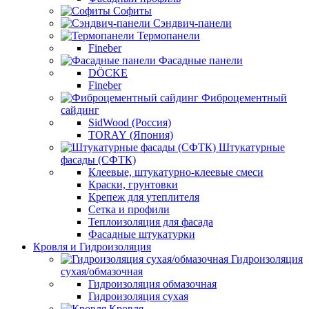
Софиты
Сэндвич-панели
Термопанели
Fineber
Фасадные панели
DÖCKE
Fineber
Фиброцементный
сайдинг
SidWood (Россия)
TORAY (Япония)
Штукатурные
фасады (СФТК)
Клеевые, штукатурно-клеевые смеси
Краски, грунтовки
Крепеж для утеплителя
Сетка и профили
Теплоизоляция для фасада
Фасадные штукатурки
Кровля и Гидроизоляция
Гидроизоляция
сухая/обмазочная
Гидроизоляция обмазочная
Гидроизоляция сухая
Кровля