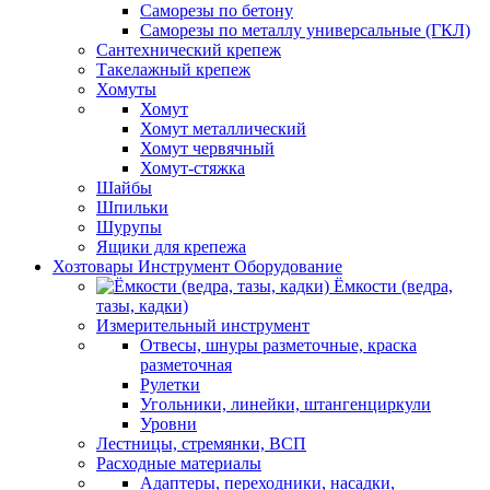
Саморезы по бетону
Саморезы по металлу универсальные (ГКЛ)
Сантехнический крепеж
Такелажный крепеж
Хомуты
Хомут
Хомут металлический
Хомут червячный
Хомут-стяжка
Шайбы
Шпильки
Шурупы
Ящики для крепежа
Хозтовары Инструмент Оборудование
Ёмкости (ведра,
тазы, кадки)
Измерительный инструмент
Отвесы, шнуры разметочные, краска
разметочная
Рулетки
Угольники, линейки, штангенциркули
Уровни
Лестницы, стремянки, ВСП
Расходные материалы
Адаптеры, переходники, насадки,