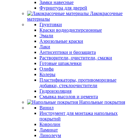
Замки навесные
Фурнитура для дверей
Лакокрасочные
материалы
Грунтовки
Краски воднодисперсионные
Эмали
Аэрозольные краски
Лаки
Антисептики и биозащита
Растворители, очистители, смазки
Готовые шпаклевки
Олифа
Колеры
Пластификаторы, противоморозные
добавки, стеклоочистители
Гидроизоляция
Смывка высолов и цемента
Напольные покрытия
Винил
Инструмент для монтажа напольных
покрытий
Ковролин
Ламинат
Линолеум