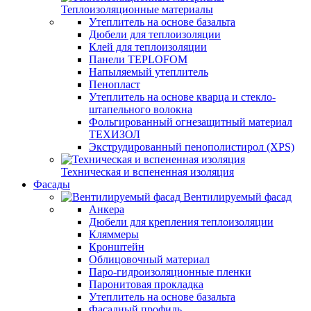
Теплоизоляционные материалы
Утеплитель на основе базальта
Дюбели для теплоизоляции
Клей для теплоизоляции
Панели TEPLOFOM
Напыляемый утеплитель
Пенопласт
Утеплитель на основе кварца и стекло-
штапельного волокна
Фольгированный огнезащитный материал
ТЕХИЗОЛ
Экструдированный пенополистирол (XPS)
Техническая и вспененная изоляция
Фасады
Вентилируемый фасад
Анкера
Дюбели для крепления теплоизоляции
Кляммеры
Кронштейн
Облицовочный материал
Паро-гидроизоляционные пленки
Паронитовая прокладка
Утеплитель на основе базальта
Фасадный профиль