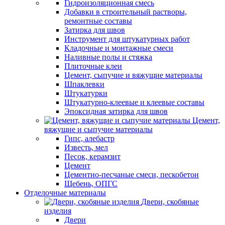
Гидроизоляционная смесь
Добавки в строительный растворы,
ремонтные составы
Затирка для швов
Инструмент для штукатурных работ
Кладочные и монтажные смеси
Наливные полы и стяжка
Плиточные клеи
Цемент, сыпучие и вяжущие материалы
Шпаклевки
Штукатурки
Штукатурно-клеевые и клеевые составы
Эпоксидная затирка для швов
Цемент,
вяжущие и сыпучие материалы
Гипс, алебастр
Известь, мел
Песок, керамзит
Цемент
Цементно-песчаные смеси, пескобетон
Щебень, ОПГС
Отделочные материалы
Двери, скобяные
изделия
Двери