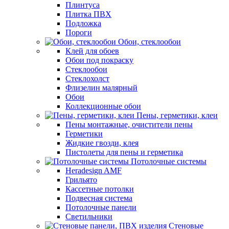
Плинтуса
Плитка ПВХ
Подложка
Пороги
Обои, стеклообои
Клей для обоев
Обои под покраску
Стеклообои
Стеклохолст
Флизелин малярный
Обои
Коллекционные обои
Пены, герметики, клеи
Пены монтажные, очистители пены
Герметики
Жидкие гвозди, клея
Пистолеты для пены и герметика
Потолочные системы
Heradesign AMF
Грильято
Кассетные потолки
Подвесная система
Потолочные панели
Светильники
Стеновые