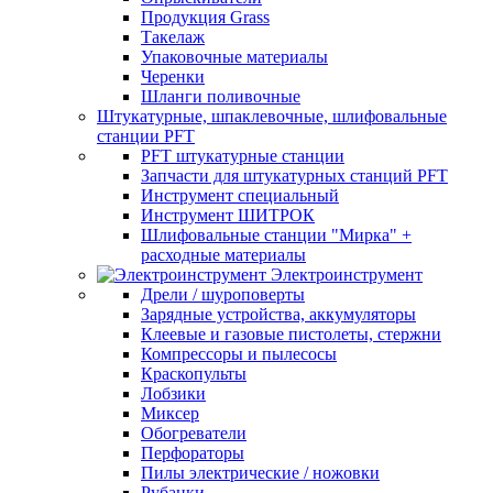
Продукция Grass
Такелаж
Упаковочные материалы
Черенки
Шланги поливочные
Штукатурные, шпаклевочные, шлифовальные
станции PFT
PFT штукатурные станции
Запчасти для штукатурных станций PFT
Инструмент специальный
Инструмент ШИТРОК
Шлифовальные станции "Мирка" +
расходные материалы
Электроинструмент
Дрели / шуроповерты
Зарядные устройства, аккумуляторы
Клеевые и газовые пистолеты, стержни
Компрессоры и пылесосы
Краскопульты
Лобзики
Миксер
Обогреватели
Перфораторы
Пилы электрические / ножовки
Рубанки