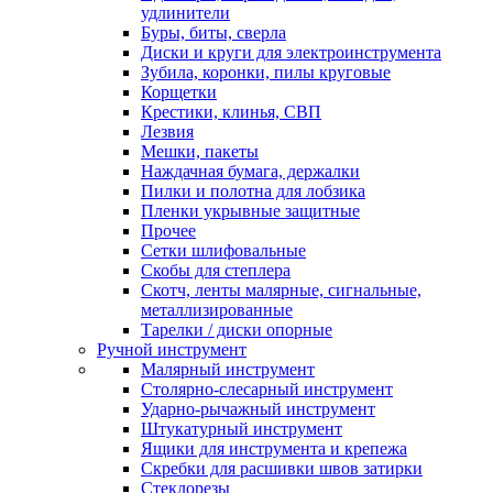
удлинители
Буры, биты, сверла
Диски и круги для электроинструмента
Зубила, коронки, пилы круговые
Корщетки
Крестики, клинья, СВП
Лезвия
Мешки, пакеты
Наждачная бумага, держалки
Пилки и полотна для лобзика
Пленки укрывные защитные
Прочее
Сетки шлифовальные
Скобы для степлера
Скотч, ленты малярные, сигнальные,
металлизированные
Тарелки / диски опорные
Ручной инструмент
Малярный инструмент
Столярно-слесарный инструмент
Ударно-рычажный инструмент
Штукатурный инструмент
Ящики для инструмента и крепежа
Скребки для расшивки швов затирки
Стеклорезы