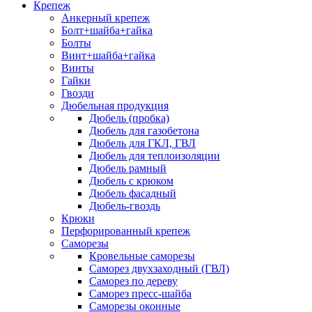
Крепеж
Анкерный крепеж
Болт+шайба+гайка
Болты
Винт+шайба+гайка
Винты
Гайки
Гвозди
Дюбельная продукция
Дюбель (пробка)
Дюбель для газобетона
Дюбель для ГКЛ, ГВЛ
Дюбель для теплоизоляции
Дюбель рамный
Дюбель с крюком
Дюбель фасадный
Дюбель-гвоздь
Крюки
Перфорированный крепеж
Саморезы
Кровельные саморезы
Саморез двухзаходный (ГВЛ)
Саморез по дереву
Саморез пресс-шайба
Саморезы оконные