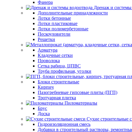
Фанера
Дренаж и системы
Дополнительные принадлежности
Лотки бетонные
Лотки пластиковые
Лотки полимербетонные
Пескоуловители
Решетки
Арматура
Кладочные сетки
Проволока
Сетка рабица, ЦПВС
Труба профильная, уголки
Блоки строительные
Кирпич
Пазогребневые гипсовые плиты (ПГП)
Тротуарная плитка
Пиломатериалы
Брус
Доска
Сухие строительные 
Гидроизоляционная смесь
Добавки в строительный растворы, ремонтны