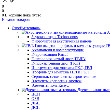
0
0
0
В корзине
пока пусто
Каталог товаров
Стройматериалы
А
Звукоизоляция Technosonus
Фибролитовая акустическая панель
ГВ
Аквапанели и комплектующие
Гидроизоляция Knauf
Гипсоволокнистый лист (ГВЛВ)
Гипсокартонный лист (ГКЛ)
Инструмент для монтажа ГКЛ, ГВЛ
Профиль для монтажа ГВЛ и ГКЛ
Серпянки, сетки, ленты строительные
Элементы крепления, крепеж
Элементы пола Кнауф
Древесно-плитные
ЦСП
OSB
ДВП
ДСП