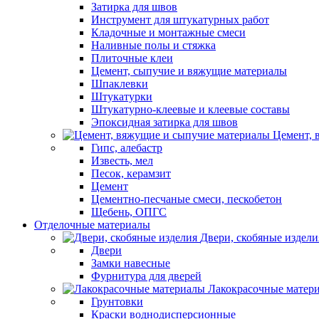
Затирка для швов
Инструмент для штукатурных работ
Кладочные и монтажные смеси
Наливные полы и стяжка
Плиточные клеи
Цемент, сыпучие и вяжущие материалы
Шпаклевки
Штукатурки
Штукатурно-клеевые и клеевые составы
Эпоксидная затирка для швов
Цемент, 
Гипс, алебастр
Известь, мел
Песок, керамзит
Цемент
Цементно-песчаные смеси, пескобетон
Щебень, ОПГС
Отделочные материалы
Двери, скобяные издели
Двери
Замки навесные
Фурнитура для дверей
Лакокрасочные матер
Грунтовки
Краски воднодисперсионные