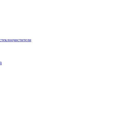
стеклоочистители
й