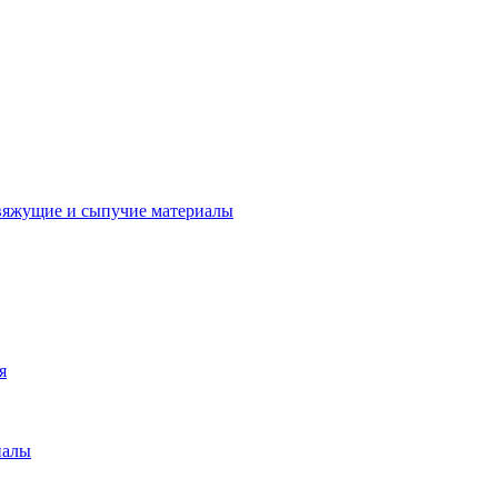
вяжущие и сыпучие материалы
я
иалы