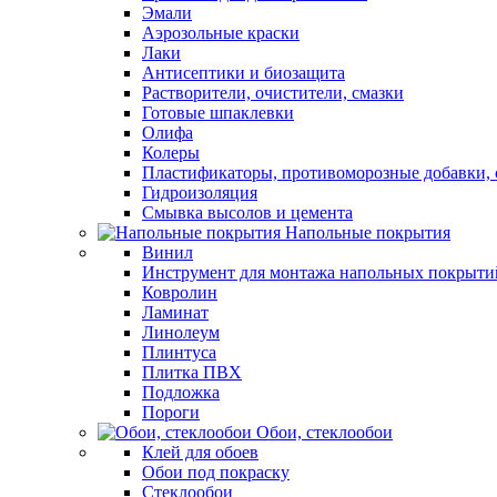
Эмали
Аэрозольные краски
Лаки
Антисептики и биозащита
Растворители, очистители, смазки
Готовые шпаклевки
Олифа
Колеры
Пластификаторы, противоморозные добавки, 
Гидроизоляция
Смывка высолов и цемента
Напольные покрытия
Винил
Инструмент для монтажа напольных покрыти
Ковролин
Ламинат
Линолеум
Плинтуса
Плитка ПВХ
Подложка
Пороги
Обои, стеклообои
Клей для обоев
Обои под покраску
Стеклообои