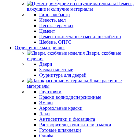
Цемент,
вяжущие и сыпучие материалы
Гипс, алебастр
Известь, мел
Песок, керамзит
Цемент
Цементно-песчаные смеси, пескобетон
Щебень, ОПГС
Отделочные материалы
Двери, скобяные
изделия
Двери
Замки навесные
Фурнитура для дверей
Лакокрасочные
материалы
Грунтовки
Краски воднодисперсионные
Эмали
Аэрозольные краски
Лаки
Антисептики и биозащита
Растворители, очистители, смазки
Готовые шпаклевки
Олифа