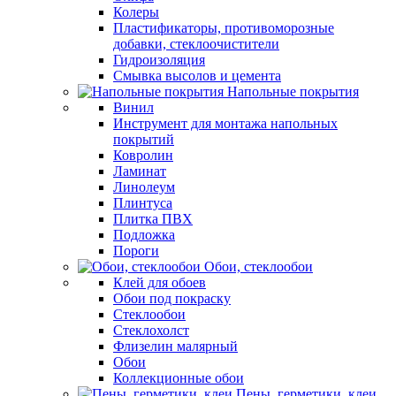
Колеры
Пластификаторы, противоморозные
добавки, стеклоочистители
Гидроизоляция
Смывка высолов и цемента
Напольные покрытия
Винил
Инструмент для монтажа напольных
покрытий
Ковролин
Ламинат
Линолеум
Плинтуса
Плитка ПВХ
Подложка
Пороги
Обои, стеклообои
Клей для обоев
Обои под покраску
Стеклообои
Стеклохолст
Флизелин малярный
Обои
Коллекционные обои
Пены, герметики, клеи