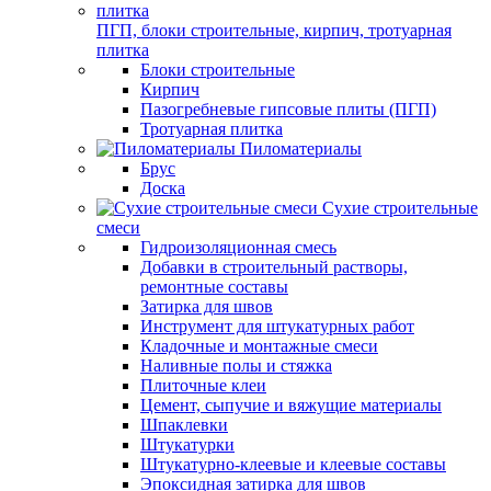
ПГП, блоки строительные, кирпич, тротуарная
плитка
Блоки строительные
Кирпич
Пазогребневые гипсовые плиты (ПГП)
Тротуарная плитка
Пиломатериалы
Брус
Доска
Сухие строительные
смеси
Гидроизоляционная смесь
Добавки в строительный растворы,
ремонтные составы
Затирка для швов
Инструмент для штукатурных работ
Кладочные и монтажные смеси
Наливные полы и стяжка
Плиточные клеи
Цемент, сыпучие и вяжущие материалы
Шпаклевки
Штукатурки
Штукатурно-клеевые и клеевые составы
Эпоксидная затирка для швов