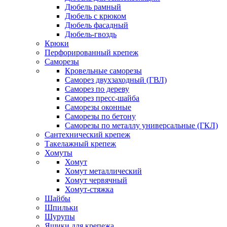
Дюбель рамный
Дюбель с крюком
Дюбель фасадный
Дюбель-гвоздь
Крюки
Перфорированный крепеж
Саморезы
Кровельные саморезы
Саморез двухзаходный (ГВЛ)
Саморез по дереву
Саморез пресс-шайба
Саморезы оконные
Саморезы по бетону
Саморезы по металлу универсальные (ГКЛ)
Сантехнический крепеж
Такелажный крепеж
Хомуты
Хомут
Хомут металлический
Хомут червячный
Хомут-стяжка
Шайбы
Шпильки
Шурупы
Ящики для крепежа