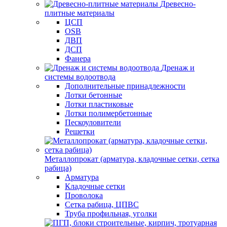
Древесно-
плитные материалы
ЦСП
OSB
ДВП
ДСП
Фанера
Дренаж и
системы водоотвода
Дополнительные принадлежности
Лотки бетонные
Лотки пластиковые
Лотки полимербетонные
Пескоуловители
Решетки
Металлопрокат (арматура, кладочные сетки, сетка
рабица)
Арматура
Кладочные сетки
Проволока
Сетка рабица, ЦПВС
Труба профильная, уголки