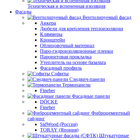
Техническая и вспененная изоляция
Фасады
Вентилируемый фасад
Анкера
Дюбели для крепления теплоизоляции
Кляммеры
Кронштейн
Облицовочный материал
Паро-гидроизоляционные пленки
Паронитовая прокладка
Утеплитель на основе базальта
Фасадный профиль
Софиты
Сэндвич-панели
Термопанели
Fineber
Фасадные панели
DÖCKE
Fineber
Фиброцементный
сайдинг
SidWood (Россия)
TORAY (Япония)
Штукатурные