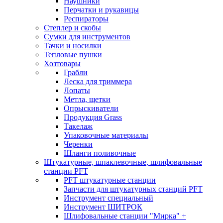
Наушники
Перчатки и рукавицы
Респираторы
Степлер и скобы
Сумки для инструментов
Тачки и носилки
Тепловые пушки
Хозтовары
Грабли
Леска для триммера
Лопаты
Метла, щетки
Опрыскиватели
Продукция Grass
Такелаж
Упаковочные материалы
Черенки
Шланги поливочные
Штукатурные, шпаклевочные, шлифовальные
станции PFT
PFT штукатурные станции
Запчасти для штукатурных станций PFT
Инструмент специальный
Инструмент ШИТРОК
Шлифовальные станции "Мирка" +