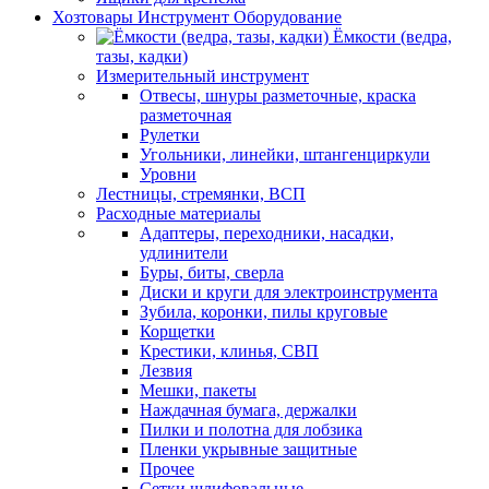
Хозтовары Инструмент Оборудование
Ёмкости (ведра,
тазы, кадки)
Измерительный инструмент
Отвесы, шнуры разметочные, краска
разметочная
Рулетки
Угольники, линейки, штангенциркули
Уровни
Лестницы, стремянки, ВСП
Расходные материалы
Адаптеры, переходники, насадки,
удлинители
Буры, биты, сверла
Диски и круги для электроинструмента
Зубила, коронки, пилы круговые
Корщетки
Крестики, клинья, СВП
Лезвия
Мешки, пакеты
Наждачная бумага, держалки
Пилки и полотна для лобзика
Пленки укрывные защитные
Прочее
Сетки шлифовальные