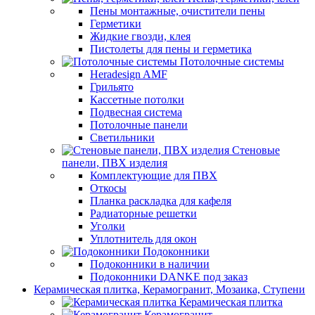
Пены монтажные, очистители пены
Герметики
Жидкие гвозди, клея
Пистолеты для пены и герметика
Потолочные системы
Heradesign AMF
Грильято
Кассетные потолки
Подвесная система
Потолочные панели
Светильники
Стеновые
панели, ПВХ изделия
Комплектующие для ПВХ
Откосы
Планка раскладка для кафеля
Радиаторные решетки
Уголки
Уплотнитель для окон
Подоконники
Подоконники в наличии
Подоконники DANKE под заказ
Керамическая плитка, Керамогранит, Мозаика, Ступени
Керамическая плитка
Керамогранит