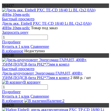
164437
Быстрый просмотр
Дрель акк. Einhell PXC TE-CD 18/40 Li BL (2x2,0Ah)
40Нм,10мм,кейс
Товар под заказ
Запросить цену
Подробнее
Купить в 1 клик
Сравнение
В избранное
Недоступно
166548
Быстрый просмотр
Дрель-шуруповерт Энергомаш ГАРАНТ, 400Вт,
35НМ,ПОДСВ,бита PH2*75мм в компл
2 888 р.
/ шт
В корзину
Подробнее
Купить в 1 клик
Сравнение
В избранное
Наличие:2
164420