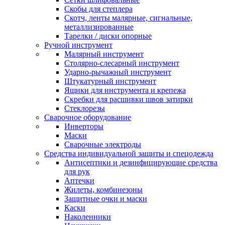
Скобы для степлера
Скотч, ленты малярные, сигнальные,
металлизированные
Тарелки / диски опорные
Ручной инструмент
Малярный инструмент
Столярно-слесарный инструмент
Ударно-рычажный инструмент
Штукатурный инструмент
Ящики для инструмента и крепежа
Скребки для расшивки швов затирки
Стеклорезы
Сварочное оборудование
Инверторы
Маски
Сварочные электроды
Средства индивидуальной защиты и спецодежда
Антисептики и дезинфицирующие средства
для рук
Аптечки
Жилеты, комбинезоны
Защитные очки и маски
Каски
Наколенники