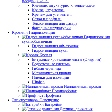
фасады (СФТК)
Клеевые, штукатурно-клеевые смеси
Краски, грунтовки
Крепеж для утеплителя
Сетка и профили
Теплоизоляция для фасада
Фасадные штукатурки
Кровля и Гидроизоляция
Гидроизоляция
сухая/обмазочная
Гидроизоляция обмазочная
Гидроизоляция сухая
Кровля
Битумные кровельные листы (Ондулин)
Водосточные системы
Гибкая черепица
Металлическая кровля
Пленки для изоляции
Шифер
Наплавляемая кровля
Поликарбонат
Профлист
Электротовары Освещение
Батарейки
Датчики движения