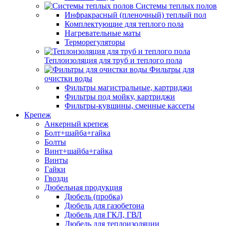
Системы теплых полов
Инфракрасный (пленочный) теплый пол
Комплектующие для теплого пола
Нагревательные маты
Терморегуляторы
Теплоизоляция для труб и теплого пола
Фильтры для
очистки воды
Фильтры магистральные, картриджи
Фильтры под мойку, картриджи
Фильтры-кувшины, сменные кассеты
Крепеж
Анкерный крепеж
Болт+шайба+гайка
Болты
Винт+шайба+гайка
Винты
Гайки
Гвозди
Дюбельная продукция
Дюбель (пробка)
Дюбель для газобетона
Дюбель для ГКЛ, ГВЛ
Дюбель для теплоизоляции