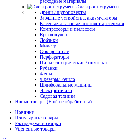
расходные материалы
Электроинструмент
Дрели / шуроповерты
Зарядные устройства, аккумуляторы
Клеевые и газовые пистолеты, стержни
Компрессоры и пылесосы
Краскопульты
Лобзики
Миксер
Обогреватели
Перфораторы
Пилы электрические / ножовки
Рубанки
Фены
Фрезеры/Точило
Шлифовальные машины
Электроточила
Садовая техника
Новые товары (Ещё не обработаны)
Новинки
Популярные товары
Распродажи и скидки
Уцененные товары