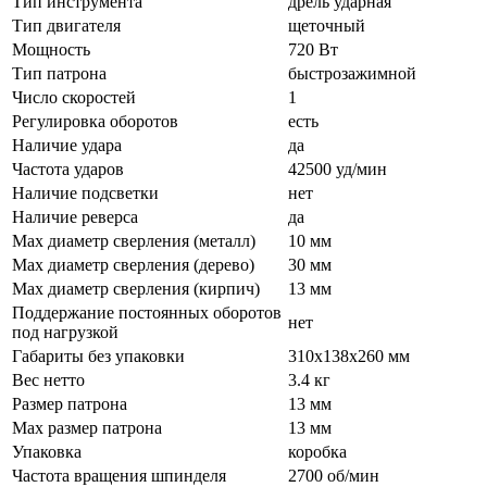
Тип инструмента
дрель ударная
Тип двигателя
щеточный
Мощность
720 Вт
Тип патрона
быстрозажимной
Число скоростей
1
Регулировка оборотов
есть
Наличие удара
да
Частота ударов
42500 уд/мин
Наличие подсветки
нет
Наличие реверса
да
Max диаметр сверления (металл)
10 мм
Мах диаметр сверления (дерево)
30 мм
Мах диаметр сверления (кирпич)
13 мм
Поддержание постоянных оборотов
нет
под нагрузкой
Габариты без упаковки
310x138x260 мм
Вес нетто
3.4 кг
Размер патрона
13 мм
Max размер патрона
13 мм
Упаковка
коробка
Частота вращения шпинделя
2700 об/мин