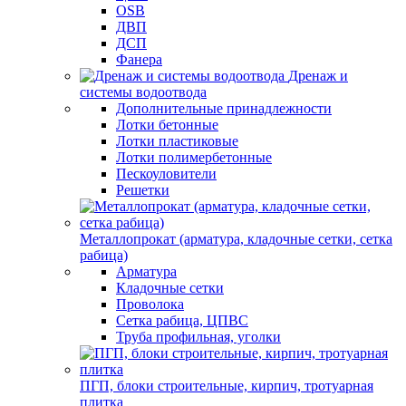
OSB
ДВП
ДСП
Фанера
Дренаж и
системы водоотвода
Дополнительные принадлежности
Лотки бетонные
Лотки пластиковые
Лотки полимербетонные
Пескоуловители
Решетки
Металлопрокат (арматура, кладочные сетки, сетка
рабица)
Арматура
Кладочные сетки
Проволока
Сетка рабица, ЦПВС
Труба профильная, уголки
ПГП, блоки строительные, кирпич, тротуарная
плитка