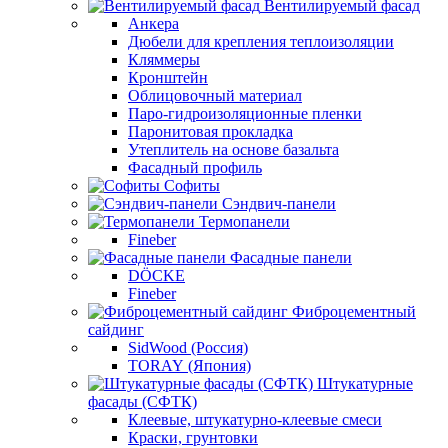
Вентилируемый фасад
Анкера
Дюбели для крепления теплоизоляции
Кляммеры
Кронштейн
Облицовочный материал
Паро-гидроизоляционные пленки
Паронитовая прокладка
Утеплитель на основе базальта
Фасадный профиль
Софиты
Сэндвич-панели
Термопанели
Fineber
Фасадные панели
DÖCKE
Fineber
Фиброцементный
сайдинг
SidWood (Россия)
TORAY (Япония)
Штукатурные
фасады (СФТК)
Клеевые, штукатурно-клеевые смеси
Краски, грунтовки