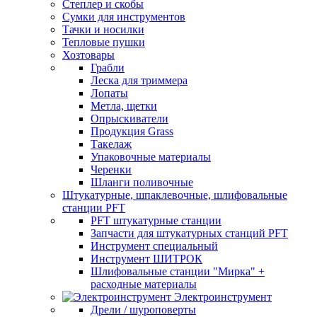
Степлер и скобы
Сумки для инструментов
Тачки и носилки
Тепловые пушки
Хозтовары
Грабли
Леска для триммера
Лопаты
Метла, щетки
Опрыскиватели
Продукция Grass
Такелаж
Упаковочные материалы
Черенки
Шланги поливочные
Штукатурные, шпаклевочные, шлифовальные
станции PFT
PFT штукатурные станции
Запчасти для штукатурных станций PFT
Инструмент специальный
Инструмент ШИТРОК
Шлифовальные станции "Мирка" +
расходные материалы
Электроинструмент
Дрели / шуроповерты