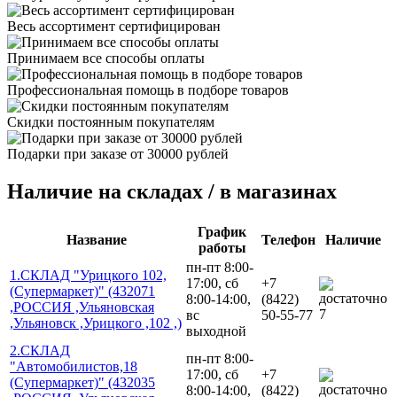
Весь ассортимент сертифицирован
Принимаем все способы оплаты
Профессиональная помощь в подборе товаров
Скидки постоянным покупателям
Подарки при заказе от 30000 рублей
Наличие на складах / в магазинах
График
Название
Телефон
Наличие
работы
пн-пт 8:00-
1.СКЛАД "Урицкого 102,
17:00, сб
+7
(Супермаркет)" (432071
8:00-14:00,
(8422)
,РОССИЯ ,Ульяновская
7
вс
50-55-77
,Ульяновск ,Урицкого ,102 ,)
выходной
2.СКЛАД
пн-пт 8:00-
"Автомобилистов,18
17:00, сб
+7
(Супермаркет)" (432035
8:00-14:00,
(8422)