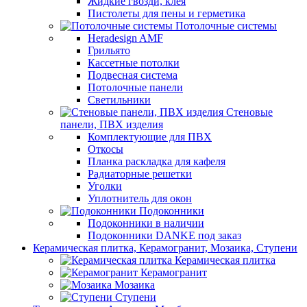
Жидкие гвозди, клея
Пистолеты для пены и герметика
Потолочные системы
Heradesign AMF
Грильято
Кассетные потолки
Подвесная система
Потолочные панели
Светильники
Стеновые
панели, ПВХ изделия
Комплектующие для ПВХ
Откосы
Планка раскладка для кафеля
Радиаторные решетки
Уголки
Уплотнитель для окон
Подоконники
Подоконники в наличии
Подоконники DANKE под заказ
Керамическая плитка, Керамогранит, Мозаика, Ступени
Керамическая плитка
Керамогранит
Мозаика
Ступени