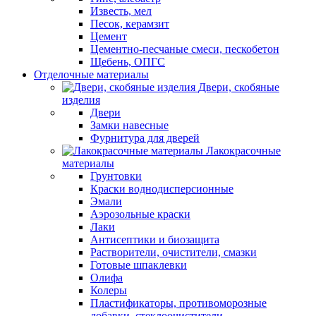
Известь, мел
Песок, керамзит
Цемент
Цементно-песчаные смеси, пескобетон
Щебень, ОПГС
Отделочные материалы
Двери, скобяные
изделия
Двери
Замки навесные
Фурнитура для дверей
Лакокрасочные
материалы
Грунтовки
Краски воднодисперсионные
Эмали
Аэрозольные краски
Лаки
Антисептики и биозащита
Растворители, очистители, смазки
Готовые шпаклевки
Олифа
Колеры
Пластификаторы, противоморозные
добавки, стеклоочистители