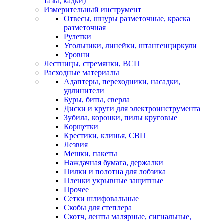
тазы, кадки)
Измерительный инструмент
Отвесы, шнуры разметочные, краска
разметочная
Рулетки
Угольники, линейки, штангенциркули
Уровни
Лестницы, стремянки, ВСП
Расходные материалы
Адаптеры, переходники, насадки,
удлинители
Буры, биты, сверла
Диски и круги для электроинструмента
Зубила, коронки, пилы круговые
Корщетки
Крестики, клинья, СВП
Лезвия
Мешки, пакеты
Наждачная бумага, держалки
Пилки и полотна для лобзика
Пленки укрывные защитные
Прочее
Сетки шлифовальные
Скобы для степлера
Скотч, ленты малярные, сигнальные,