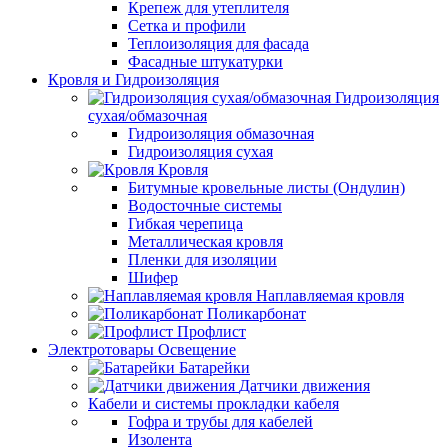
Крепеж для утеплителя
Сетка и профили
Теплоизоляция для фасада
Фасадные штукатурки
Кровля и Гидроизоляция
Гидроизоляция
сухая/обмазочная
Гидроизоляция обмазочная
Гидроизоляция сухая
Кровля
Битумные кровельные листы (Ондулин)
Водосточные системы
Гибкая черепица
Металлическая кровля
Пленки для изоляции
Шифер
Наплавляемая кровля
Поликарбонат
Профлист
Электротовары Освещение
Батарейки
Датчики движения
Кабели и системы прокладки кабеля
Гофра и трубы для кабелей
Изолента