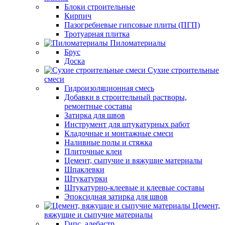
Блоки строительные
Кирпич
Пазогребневые гипсовые плиты (ПГП)
Тротуарная плитка
Пиломатериалы
Брус
Доска
Сухие строительные
смеси
Гидроизоляционная смесь
Добавки в строительный растворы,
ремонтные составы
Затирка для швов
Инструмент для штукатурных работ
Кладочные и монтажные смеси
Наливные полы и стяжка
Плиточные клеи
Цемент, сыпучие и вяжущие материалы
Шпаклевки
Штукатурки
Штукатурно-клеевые и клеевые составы
Эпоксидная затирка для швов
Цемент,
вяжущие и сыпучие материалы
Гипс, алебастр