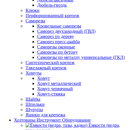
Дюбель-гвоздь
Крюки
Перфорированный крепеж
Саморезы
Кровельные саморезы
Саморез двухзаходный (ГВЛ)
Саморез по дереву
Саморез пресс-шайба
Саморезы оконные
Саморезы по бетону
Саморезы по металлу универсальные (ГКЛ)
Сантехнический крепеж
Такелажный крепеж
Хомуты
Хомут
Хомут металлический
Хомут червячный
Хомут-стяжка
Шайбы
Шпильки
Шурупы
Ящики для крепежа
Хозтовары Инструмент Оборудование
Ёмкости (ведра,