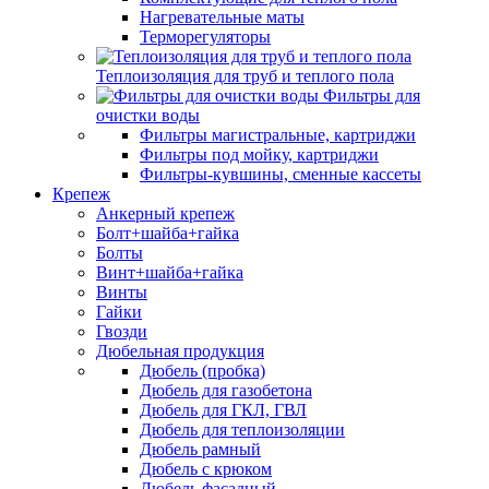
Нагревательные маты
Терморегуляторы
Теплоизоляция для труб и теплого пола
Фильтры для
очистки воды
Фильтры магистральные, картриджи
Фильтры под мойку, картриджи
Фильтры-кувшины, сменные кассеты
Крепеж
Анкерный крепеж
Болт+шайба+гайка
Болты
Винт+шайба+гайка
Винты
Гайки
Гвозди
Дюбельная продукция
Дюбель (пробка)
Дюбель для газобетона
Дюбель для ГКЛ, ГВЛ
Дюбель для теплоизоляции
Дюбель рамный
Дюбель с крюком
Дюбель фасадный