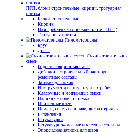
ПГП, блоки строительные, кирпич, тротуарная
плитка
Блоки строительные
Кирпич
Пазогребневые гипсовые плиты (ПГП)
Тротуарная плитка
Пиломатериалы
Брус
Доска
Сухие строительные
смеси
Гидроизоляционная смесь
Добавки в строительный растворы,
ремонтные составы
Затирка для швов
Инструмент для штукатурных работ
Кладочные и монтажные смеси
Наливные полы и стяжка
Плиточные клеи
Цемент, сыпучие и вяжущие материалы
Шпаклевки
Штукатурки
Штукатурно-клеевые и клеевые составы
Эпоксидная затирка для швов