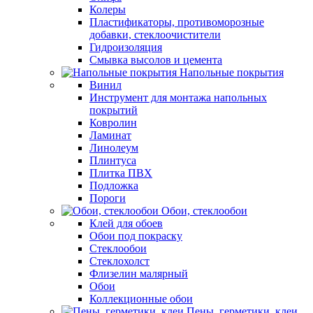
Колеры
Пластификаторы, противоморозные
добавки, стеклоочистители
Гидроизоляция
Смывка высолов и цемента
Напольные покрытия
Винил
Инструмент для монтажа напольных
покрытий
Ковролин
Ламинат
Линолеум
Плинтуса
Плитка ПВХ
Подложка
Пороги
Обои, стеклообои
Клей для обоев
Обои под покраску
Стеклообои
Стеклохолст
Флизелин малярный
Обои
Коллекционные обои
Пены, герметики, клеи