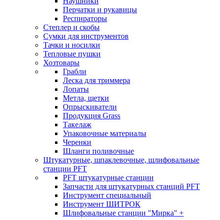
Наушники
Перчатки и рукавицы
Респираторы
Степлер и скобы
Сумки для инструментов
Тачки и носилки
Тепловые пушки
Хозтовары
Грабли
Леска для триммера
Лопаты
Метла, щетки
Опрыскиватели
Продукция Grass
Такелаж
Упаковочные материалы
Черенки
Шланги поливочные
Штукатурные, шпаклевочные, шлифовальные
станции PFT
PFT штукатурные станции
Запчасти для штукатурных станций PFT
Инструмент специальный
Инструмент ШИТРОК
Шлифовальные станции "Мирка" +