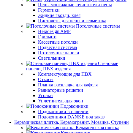
Пены монтажные, очистители пены
Герметики
Жидкие гвозди, клея
Пистолеты для пены и герметика
Потолочные системы
Heradesign AMF
Грильято
Кассетные потолки
Подвесная система
Потолочные панели
Светильники
Стеновые
панели, ПВХ изделия
Комплектующие для ПВХ
Откосы
Планка раскладка для кафеля
Радиаторные решетки
Уголки
Уплотнитель для окон
Подоконники
Подоконники в наличии
Подоконники DANKE под заказ
Керамическая плитка, Керамогранит, Мозаика, Ступени
Керамическая плитка
Керамогранит