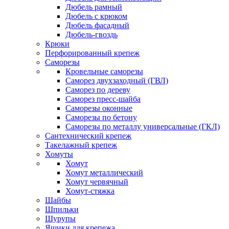
Дюбель рамный
Дюбель с крюком
Дюбель фасадный
Дюбель-гвоздь
Крюки
Перфорированный крепеж
Саморезы
Кровельные саморезы
Саморез двухзаходный (ГВЛ)
Саморез по дереву
Саморез пресс-шайба
Саморезы оконные
Саморезы по бетону
Саморезы по металлу универсальные (ГКЛ)
Сантехнический крепеж
Такелажный крепеж
Хомуты
Хомут
Хомут металлический
Хомут червячный
Хомут-стяжка
Шайбы
Шпильки
Шурупы
Ящики для крепежа