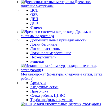
Древесно-
плитные материалы
ЦСП
OSB
ДВП
ДСП
Фанера
Дренаж и
системы водоотвода
Дополнительные принадлежности
Лотки бетонные
Лотки пластиковые
Лотки полимербетонные
Пескоуловители
Решетки
Металлопрокат (арматура, кладочные сетки, сетка
рабица)
Арматура
Кладочные сетки
Проволока
Сетка рабица, ЦПВС
Труба профильная, уголки