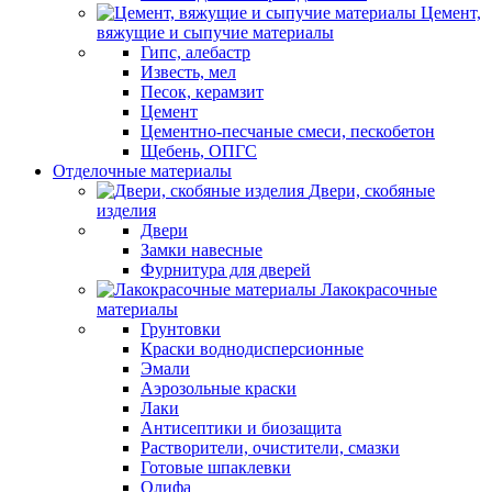
Цемент,
вяжущие и сыпучие материалы
Гипс, алебастр
Известь, мел
Песок, керамзит
Цемент
Цементно-песчаные смеси, пескобетон
Щебень, ОПГС
Отделочные материалы
Двери, скобяные
изделия
Двери
Замки навесные
Фурнитура для дверей
Лакокрасочные
материалы
Грунтовки
Краски воднодисперсионные
Эмали
Аэрозольные краски
Лаки
Антисептики и биозащита
Растворители, очистители, смазки
Готовые шпаклевки
Олифа