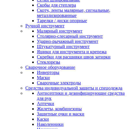
Скобы для степлера
Скотч, ленты малярные, сигнальные,
металлизированные
Тарелки / диски опорные
Ручной инструмент
Малярный инструмент
Столярно-слесарный инструмент
Ударно-рычажный инструмент
Штукатурный инструмент
Ящики для инструмента и крепежа
Скребки для расшивки швов затирки
Стеклорезы
Сварочное оборудование
Инверторы
Маски
Сварочные электроды
Средства индивидуальной защиты и спецодежда
Антисептики и дезинфицирующие средства
для рук
Аптечки
Жилеты, комбинезоны
Защитные очки и маски
Каски
Наколенники