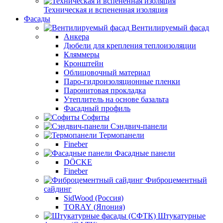
Техническая и вспененная изоляция
Фасады
Вентилируемый фасад
Анкера
Дюбели для крепления теплоизоляции
Кляммеры
Кронштейн
Облицовочный материал
Паро-гидроизоляционные пленки
Паронитовая прокладка
Утеплитель на основе базальта
Фасадный профиль
Софиты
Сэндвич-панели
Термопанели
Fineber
Фасадные панели
DÖCKE
Fineber
Фиброцементный
сайдинг
SidWood (Россия)
TORAY (Япония)
Штукатурные