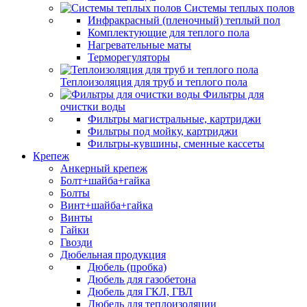
Системы теплых полов
Инфракрасный (пленочный) теплый пол
Комплектующие для теплого пола
Нагревательные маты
Терморегуляторы
Теплоизоляция для труб и теплого пола
Фильтры для
очистки воды
Фильтры магистральные, картриджи
Фильтры под мойку, картриджи
Фильтры-кувшины, сменные кассеты
Крепеж
Анкерный крепеж
Болт+шайба+гайка
Болты
Винт+шайба+гайка
Винты
Гайки
Гвозди
Дюбельная продукция
Дюбель (пробка)
Дюбель для газобетона
Дюбель для ГКЛ, ГВЛ
Дюбель для теплоизоляции