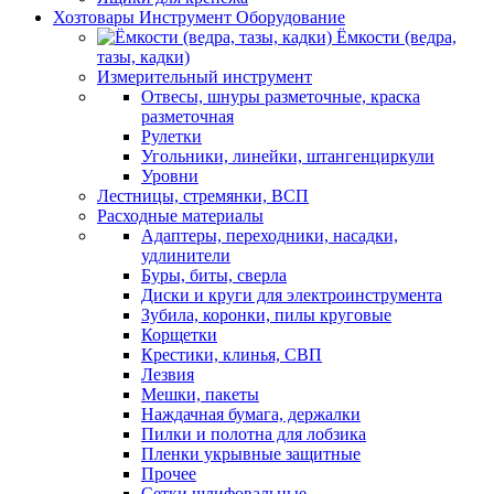
Хозтовары Инструмент Оборудование
Ёмкости (ведра,
тазы, кадки)
Измерительный инструмент
Отвесы, шнуры разметочные, краска
разметочная
Рулетки
Угольники, линейки, штангенциркули
Уровни
Лестницы, стремянки, ВСП
Расходные материалы
Адаптеры, переходники, насадки,
удлинители
Буры, биты, сверла
Диски и круги для электроинструмента
Зубила, коронки, пилы круговые
Корщетки
Крестики, клинья, СВП
Лезвия
Мешки, пакеты
Наждачная бумага, держалки
Пилки и полотна для лобзика
Пленки укрывные защитные
Прочее
Сетки шлифовальные