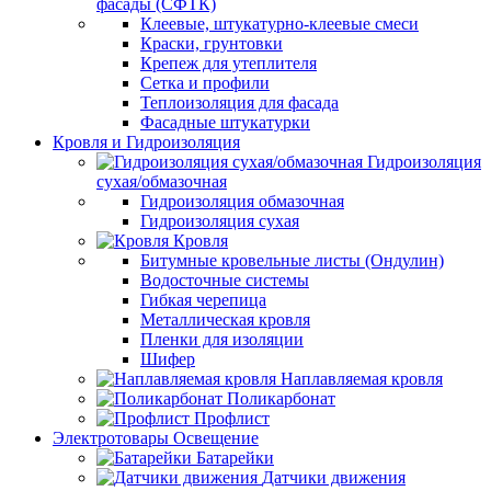
фасады (СФТК)
Клеевые, штукатурно-клеевые смеси
Краски, грунтовки
Крепеж для утеплителя
Сетка и профили
Теплоизоляция для фасада
Фасадные штукатурки
Кровля и Гидроизоляция
Гидроизоляция
сухая/обмазочная
Гидроизоляция обмазочная
Гидроизоляция сухая
Кровля
Битумные кровельные листы (Ондулин)
Водосточные системы
Гибкая черепица
Металлическая кровля
Пленки для изоляции
Шифер
Наплавляемая кровля
Поликарбонат
Профлист
Электротовары Освещение
Батарейки
Датчики движения