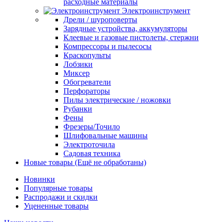
расходные материалы
Электроинструмент
Дрели / шуроповерты
Зарядные устройства, аккумуляторы
Клеевые и газовые пистолеты, стержни
Компрессоры и пылесосы
Краскопульты
Лобзики
Миксер
Обогреватели
Перфораторы
Пилы электрические / ножовки
Рубанки
Фены
Фрезеры/Точило
Шлифовальные машины
Электроточила
Садовая техника
Новые товары (Ещё не обработаны)
Новинки
Популярные товары
Распродажи и скидки
Уцененные товары