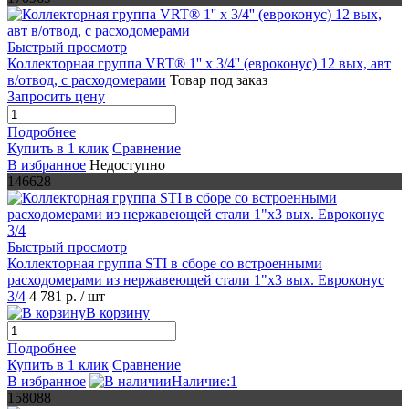
Быстрый просмотр
Коллекторная группа VRT® 1'' х 3/4'' (евроконус) 12 вых, авт
в/отвод, c расходомерами
Товар под заказ
Запросить цену
Подробнее
Купить в 1 клик
Сравнение
В избранное
Недоступно
146628
Быстрый просмотр
Коллекторная группа STI в сборе со встроенными
расходомерами из нержавеющей стали 1"х3 вых. Евроконус
3/4
4 781 р.
/ шт
В корзину
Подробнее
Купить в 1 клик
Сравнение
В избранное
Наличие:1
158088