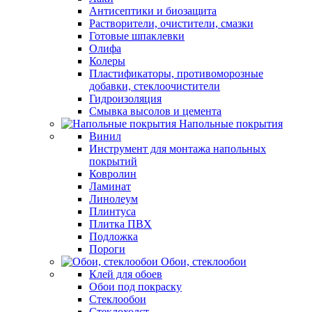
Антисептики и биозащита
Растворители, очистители, смазки
Готовые шпаклевки
Олифа
Колеры
Пластификаторы, противоморозные
добавки, стеклоочистители
Гидроизоляция
Смывка высолов и цемента
Напольные покрытия
Винил
Инструмент для монтажа напольных
покрытий
Ковролин
Ламинат
Линолеум
Плинтуса
Плитка ПВХ
Подложка
Пороги
Обои, стеклообои
Клей для обоев
Обои под покраску
Стеклообои
Стеклохолст