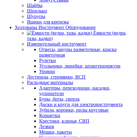
Шайбы
Шпильки
Шурупы
Ящики для крепежа
Хозтовары Инструмент Оборудование
Ёмкости (ведра,
тазы, кадки)
Измерительный инструмент
Отвесы, шнуры разметочные, краска
разметочная
Рулетки
Угольники, линейки, штангенциркули
Уровни
Лестницы, стремянки, ВСП
Расходные материалы
Адаптеры, переходники, насадки,
удлинители
Буры, биты, сверла
Диски и круги для электроинструмента
Зубила, коронки, пилы круговые
Корщетки
Крестики, клинья, СВП
Лезвия
Мешки, пакеты