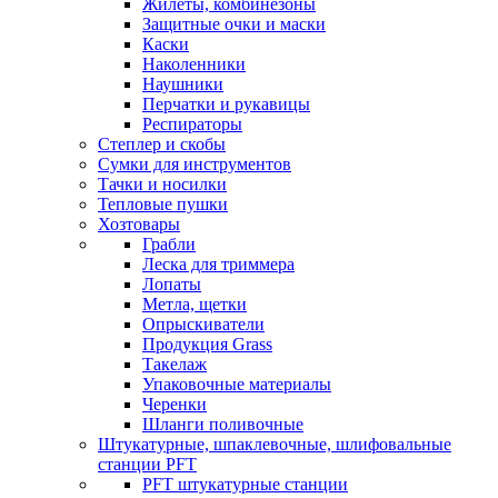
Жилеты, комбинезоны
Защитные очки и маски
Каски
Наколенники
Наушники
Перчатки и рукавицы
Респираторы
Степлер и скобы
Сумки для инструментов
Тачки и носилки
Тепловые пушки
Хозтовары
Грабли
Леска для триммера
Лопаты
Метла, щетки
Опрыскиватели
Продукция Grass
Такелаж
Упаковочные материалы
Черенки
Шланги поливочные
Штукатурные, шпаклевочные, шлифовальные
станции PFT
PFT штукатурные станции