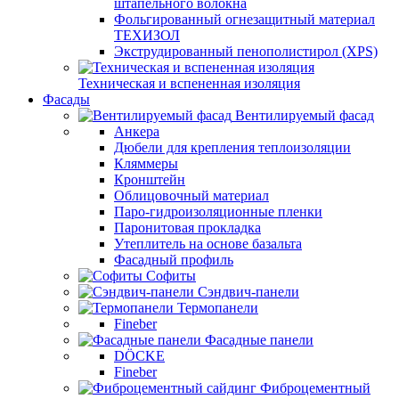
штапельного волокна
Фольгированный огнезащитный материал
ТЕХИЗОЛ
Экструдированный пенополистирол (XPS)
Техническая и вспененная изоляция
Фасады
Вентилируемый фасад
Анкера
Дюбели для крепления теплоизоляции
Кляммеры
Кронштейн
Облицовочный материал
Паро-гидроизоляционные пленки
Паронитовая прокладка
Утеплитель на основе базальта
Фасадный профиль
Софиты
Сэндвич-панели
Термопанели
Fineber
Фасадные панели
DÖCKE
Fineber
Фиброцементный