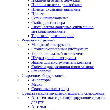
Наждачная бумага, держалки
Пилки и полотна для лобзика
Пленки укрывные защитные
Прочее
Сетки шлифовальные
Скобы для степлера
Скотч, ленты малярные, сигнальные,
металлизированные
Тарелки / диски опорные
Ручной инструмент
Малярный инструмент
Столярно-слесарный инструмент
Ударно-рычажный инструмент
Штукатурный инструмент
Ящики для инструмента и крепежа
Скребки для расшивки швов затирки
Стеклорезы
Сварочное оборудование
Инверторы
Маски
Сварочные электроды
Средства индивидуальной защиты и спецодежда
Антисептики и дезинфицирующие средства
для рук
Аптечки