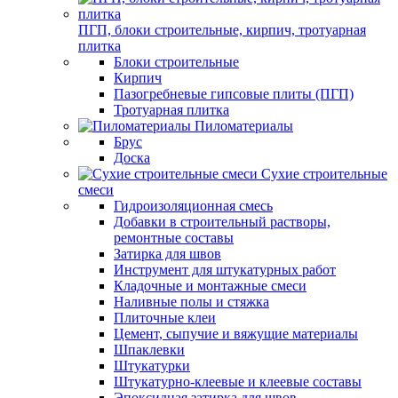
ПГП, блоки строительные, кирпич, тротуарная
плитка
Блоки строительные
Кирпич
Пазогребневые гипсовые плиты (ПГП)
Тротуарная плитка
Пиломатериалы
Брус
Доска
Сухие строительные
смеси
Гидроизоляционная смесь
Добавки в строительный растворы,
ремонтные составы
Затирка для швов
Инструмент для штукатурных работ
Кладочные и монтажные смеси
Наливные полы и стяжка
Плиточные клеи
Цемент, сыпучие и вяжущие материалы
Шпаклевки
Штукатурки
Штукатурно-клеевые и клеевые составы
Эпоксидная затирка для швов