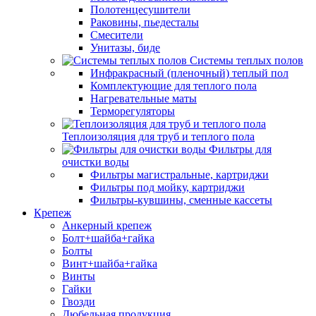
Полотенцесушители
Раковины, пьедесталы
Смесители
Унитазы, биде
Системы теплых полов
Инфракрасный (пленочный) теплый пол
Комплектующие для теплого пола
Нагревательные маты
Терморегуляторы
Теплоизоляция для труб и теплого пола
Фильтры для
очистки воды
Фильтры магистральные, картриджи
Фильтры под мойку, картриджи
Фильтры-кувшины, сменные кассеты
Крепеж
Анкерный крепеж
Болт+шайба+гайка
Болты
Винт+шайба+гайка
Винты
Гайки
Гвозди
Дюбельная продукция