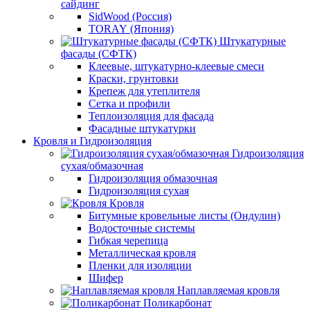
сайдинг
SidWood (Россия)
TORAY (Япония)
Штукатурные
фасады (СФТК)
Клеевые, штукатурно-клеевые смеси
Краски, грунтовки
Крепеж для утеплителя
Сетка и профили
Теплоизоляция для фасада
Фасадные штукатурки
Кровля и Гидроизоляция
Гидроизоляция
сухая/обмазочная
Гидроизоляция обмазочная
Гидроизоляция сухая
Кровля
Битумные кровельные листы (Ондулин)
Водосточные системы
Гибкая черепица
Металлическая кровля
Пленки для изоляции
Шифер
Наплавляемая кровля
Поликарбонат