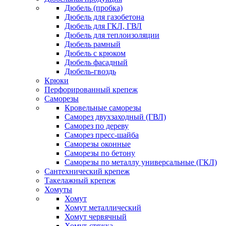
Дюбель (пробка)
Дюбель для газобетона
Дюбель для ГКЛ, ГВЛ
Дюбель для теплоизоляции
Дюбель рамный
Дюбель с крюком
Дюбель фасадный
Дюбель-гвоздь
Крюки
Перфорированный крепеж
Саморезы
Кровельные саморезы
Саморез двухзаходный (ГВЛ)
Саморез по дереву
Саморез пресс-шайба
Саморезы оконные
Саморезы по бетону
Саморезы по металлу универсальные (ГКЛ)
Сантехнический крепеж
Такелажный крепеж
Хомуты
Хомут
Хомут металлический
Хомут червячный
Хомут-стяжка