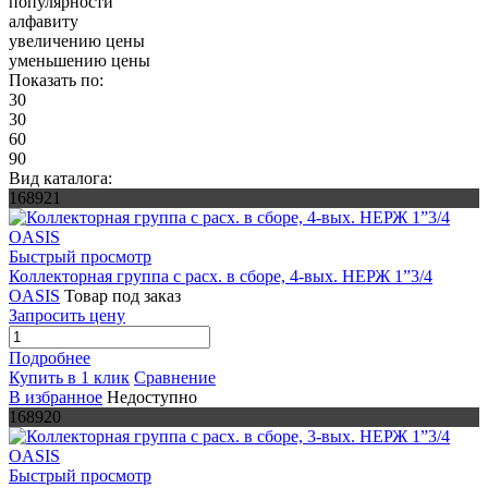
популярности
алфавиту
увеличению цены
уменьшению цены
Показать по:
30
30
60
90
Вид каталога:
168921
Быстрый просмотр
Коллекторная группа с расх. в сборе, 4-вых. НЕРЖ 1”3/4
OASIS
Товар под заказ
Запросить цену
Подробнее
Купить в 1 клик
Сравнение
В избранное
Недоступно
168920
Быстрый просмотр