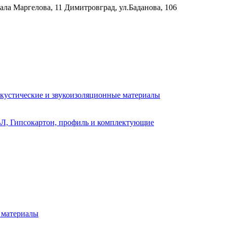
рала Маргелова, 11
Димитровград, ул.Баданова, 106
кустические и звукоизоляционные материалы
Л, Гипсокартон, профиль и комплектующие
 материалы