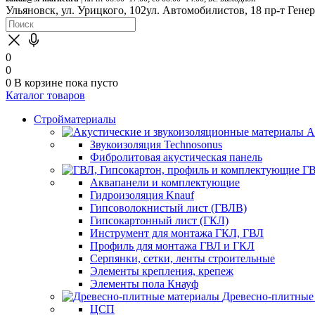
Ульяновск, ул. Урицкого, 102
ул. Автомобилистов, 18
пр-т Гене
0
0
0
В корзине
пока пусто
Каталог товаров
Стройматериалы
А
Звукоизоляция Technosonus
Фибролитовая акустическая панель
ГВ
Аквапанели и комплектующие
Гидроизоляция Knauf
Гипсоволокнистый лист (ГВЛВ)
Гипсокартонный лист (ГКЛ)
Инструмент для монтажа ГКЛ, ГВЛ
Профиль для монтажа ГВЛ и ГКЛ
Серпянки, сетки, ленты строительные
Элементы крепления, крепеж
Элементы пола Кнауф
Древесно-плитные
ЦСП