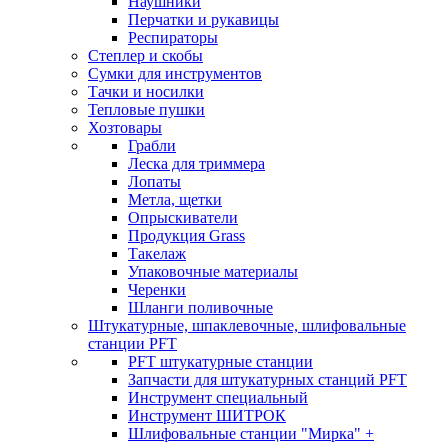
Наушники
Перчатки и рукавицы
Респираторы
Степлер и скобы
Сумки для инструментов
Тачки и носилки
Тепловые пушки
Хозтовары
Грабли
Леска для триммера
Лопаты
Метла, щетки
Опрыскиватели
Продукция Grass
Такелаж
Упаковочные материалы
Черенки
Шланги поливочные
Штукатурные, шпаклевочные, шлифовальные
станции PFT
PFT штукатурные станции
Запчасти для штукатурных станций PFT
Инструмент специальный
Инструмент ШИТРОК
Шлифовальные станции "Мирка" +