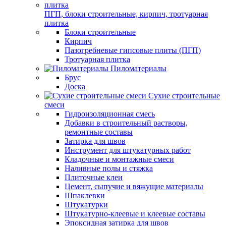
ПГП, блоки строительные, кирпич, тротуарная
плитка
Блоки строительные
Кирпич
Пазогребневые гипсовые плиты (ПГП)
Тротуарная плитка
Пиломатериалы
Брус
Доска
Сухие строительные
смеси
Гидроизоляционная смесь
Добавки в строительный растворы,
ремонтные составы
Затирка для швов
Инструмент для штукатурных работ
Кладочные и монтажные смеси
Наливные полы и стяжка
Плиточные клеи
Цемент, сыпучие и вяжущие материалы
Шпаклевки
Штукатурки
Штукатурно-клеевые и клеевые составы
Эпоксидная затирка для швов