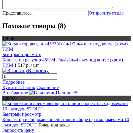
Представьтесь:
Отправить отзыв
Похожие товары (8)
159382
Быстрый просмотр
Коллектор регулир 45*3/4 г/ш-1/2ш-4 вых под конус (хром)
ТИМ
1 517 р.
/ шт
В корзину
Подробнее
Купить в 1 клик
Сравнение
В избранное
Наличие:5
139408
Быстрый просмотр
Коллектор из нержавеющей стали в сборе с расходомерами 10
выходов STOUT
Товар под заказ
Запросить цену