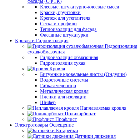
фасады (СФТК)
Клеевые, штукатурно-клеевые смеси
Краски, грунтовки
Крепеж для утеплителя
Сетка и профили
Теплоизоляция для фасада
Фасадные штукатурки
Кровля и Гидроизоляция
Гидроизоляция
сухая/обмазочная
Гидроизоляция обмазочная
Гидроизоляция сухая
Кровля
Битумные кровельные листы (Ондулин)
Водосточные системы
Гибкая черепица
Металлическая кровля
Пленки для изоляции
Шифер
Наплавляемая кровля
Поликарбонат
Профлист
Электротовары Освещение
Батарейки
Датчики движения