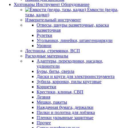
Хозтовары Инструмент Оборудование
Ёмкости (ведра,
тазы, кадки)
Измерительный инструмент
Отвесы, шнуры разметочные, краска
разметочная
Рулетки
Угольники, линейки, штангенциркули
Уровни
Лестницы, стремянки, ВСП
Расходные материалы
Адаптеры, переходники, насадки,
удлинители
Буры, биты, сверла
Диски и круги для электроинструмента
Зубила, коронки, пилы круговые
Корщетки
Крестики, клинья, СВП
Лезвия
Мешки, пакеты
Наждачная бумага, держалки
Пилки и полотна для лобзика
Пленки укрывные защитные
Прочее
Сетки шлифовальные