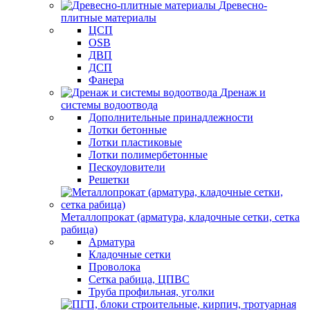
Древесно-
плитные материалы
ЦСП
OSB
ДВП
ДСП
Фанера
Дренаж и
системы водоотвода
Дополнительные принадлежности
Лотки бетонные
Лотки пластиковые
Лотки полимербетонные
Пескоуловители
Решетки
Металлопрокат (арматура, кладочные сетки, сетка
рабица)
Арматура
Кладочные сетки
Проволока
Сетка рабица, ЦПВС
Труба профильная, уголки