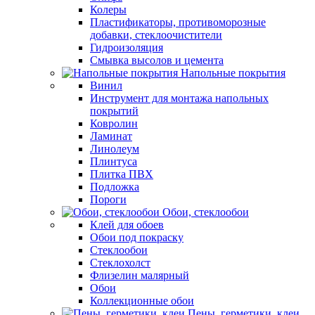
Колеры
Пластификаторы, противоморозные
добавки, стеклоочистители
Гидроизоляция
Смывка высолов и цемента
Напольные покрытия
Винил
Инструмент для монтажа напольных
покрытий
Ковролин
Ламинат
Линолеум
Плинтуса
Плитка ПВХ
Подложка
Пороги
Обои, стеклообои
Клей для обоев
Обои под покраску
Стеклообои
Стеклохолст
Флизелин малярный
Обои
Коллекционные обои
Пены, герметики, клеи