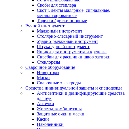
Скобы для степлера
Скотч, ленты малярные, сигнальные,
металлизированные
Тарелки / диски опорные
Ручной инструмент
Малярный инструмент
Столярно-слесарный инструмент
Ударно-рычажный инструмент
Штукатурный инструмент
Ящики для инструмента и крепежа
Скребки для расшивки швов затирки
Стеклорезы
Сварочное оборудование
Инверторы
Маски
Сварочные электроды
Средства индивидуальной защиты и спецодежда
Антисептики и дезинфицирующие средства
для рук
Аптечки
Жилеты, комбинезоны
Защитные очки и маски
Каски
Наколенники