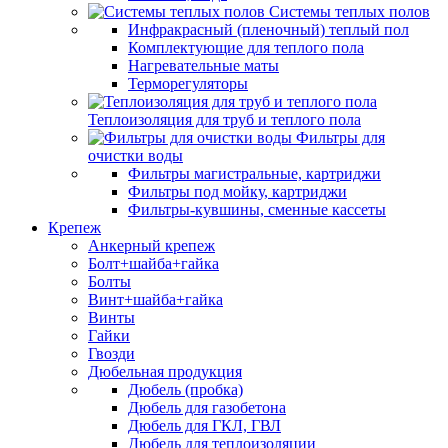
Системы теплых полов
Инфракрасный (пленочный) теплый пол
Комплектующие для теплого пола
Нагревательные маты
Терморегуляторы
Теплоизоляция для труб и теплого пола
Фильтры для
очистки воды
Фильтры магистральные, картриджи
Фильтры под мойку, картриджи
Фильтры-кувшины, сменные кассеты
Крепеж
Анкерный крепеж
Болт+шайба+гайка
Болты
Винт+шайба+гайка
Винты
Гайки
Гвозди
Дюбельная продукция
Дюбель (пробка)
Дюбель для газобетона
Дюбель для ГКЛ, ГВЛ
Дюбель для теплоизоляции