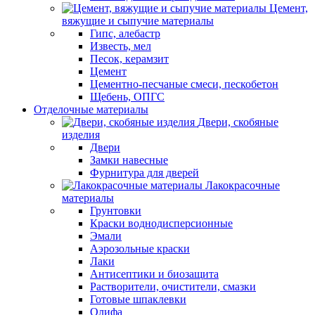
Цемент,
вяжущие и сыпучие материалы
Гипс, алебастр
Известь, мел
Песок, керамзит
Цемент
Цементно-песчаные смеси, пескобетон
Щебень, ОПГС
Отделочные материалы
Двери, скобяные
изделия
Двери
Замки навесные
Фурнитура для дверей
Лакокрасочные
материалы
Грунтовки
Краски воднодисперсионные
Эмали
Аэрозольные краски
Лаки
Антисептики и биозащита
Растворители, очистители, смазки
Готовые шпаклевки
Олифа