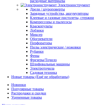
расходные материалы
Электроинструмент
Дрели / шуроповерты
Зарядные устройства, аккумуляторы
Клеевые и газовые пистолеты, стержни
Компрессоры и пылесосы
Краскопульты
Лобзики
Миксер
Обогреватели
Перфораторы
Пилы электрические / ножовки
Рубанки
Фены
Фрезеры/Точило
Шлифовальные машины
Электроточила
Садовая техника
Новые товары (Ещё не обработаны)
Новинки
Популярные товары
Распродажи и скидки
Уцененные товары