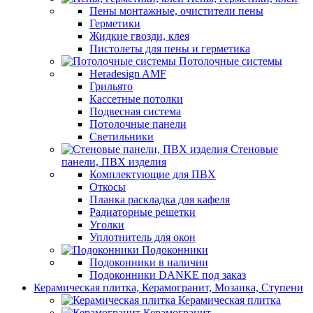
Пены монтажные, очистители пены
Герметики
Жидкие гвозди, клея
Пистолеты для пены и герметика
Потолочные системы
Heradesign AMF
Грильято
Кассетные потолки
Подвесная система
Потолочные панели
Светильники
Стеновые
панели, ПВХ изделия
Комплектующие для ПВХ
Откосы
Планка раскладка для кафеля
Радиаторные решетки
Уголки
Уплотнитель для окон
Подоконники
Подоконники в наличии
Подоконники DANKE под заказ
Керамическая плитка, Керамогранит, Мозаика, Ступени
Керамическая плитка
Керамогранит