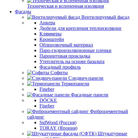
Техническая и вспененная изоляция
Фасады
Вентилируемый фасад
Анкера
Дюбели для крепления теплоизоляции
Кляммеры
Кронштейн
Облицовочный материал
Паро-гидроизоляционные пленки
Паронитовая прокладка
Утеплитель на основе базальта
Фасадный профиль
Софиты
Сэндвич-панели
Термопанели
Fineber
Фасадные панели
DÖCKE
Fineber
Фиброцементный
сайдинг
SidWood (Россия)
TORAY (Япония)
Штукатурные