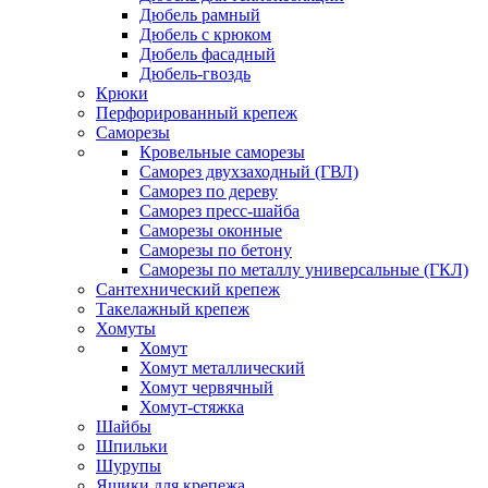
Дюбель рамный
Дюбель с крюком
Дюбель фасадный
Дюбель-гвоздь
Крюки
Перфорированный крепеж
Саморезы
Кровельные саморезы
Саморез двухзаходный (ГВЛ)
Саморез по дереву
Саморез пресс-шайба
Саморезы оконные
Саморезы по бетону
Саморезы по металлу универсальные (ГКЛ)
Сантехнический крепеж
Такелажный крепеж
Хомуты
Хомут
Хомут металлический
Хомут червячный
Хомут-стяжка
Шайбы
Шпильки
Шурупы
Ящики для крепежа