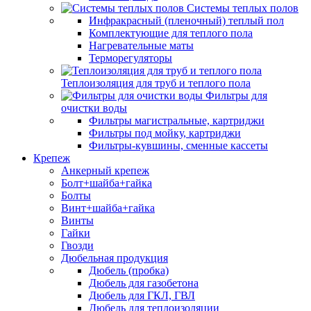
Системы теплых полов
Инфракрасный (пленочный) теплый пол
Комплектующие для теплого пола
Нагревательные маты
Терморегуляторы
Теплоизоляция для труб и теплого пола
Фильтры для
очистки воды
Фильтры магистральные, картриджи
Фильтры под мойку, картриджи
Фильтры-кувшины, сменные кассеты
Крепеж
Анкерный крепеж
Болт+шайба+гайка
Болты
Винт+шайба+гайка
Винты
Гайки
Гвозди
Дюбельная продукция
Дюбель (пробка)
Дюбель для газобетона
Дюбель для ГКЛ, ГВЛ
Дюбель для теплоизоляции