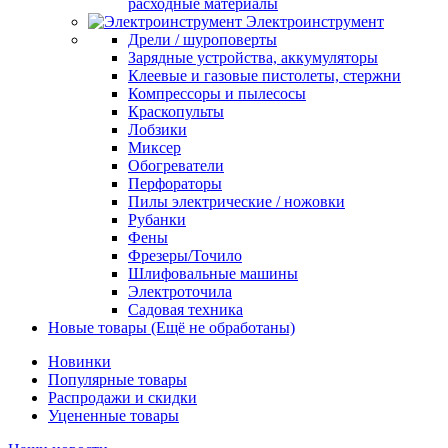
расходные материалы
Электроинструмент
Дрели / шуроповерты
Зарядные устройства, аккумуляторы
Клеевые и газовые пистолеты, стержни
Компрессоры и пылесосы
Краскопульты
Лобзики
Миксер
Обогреватели
Перфораторы
Пилы электрические / ножовки
Рубанки
Фены
Фрезеры/Точило
Шлифовальные машины
Электроточила
Садовая техника
Новые товары (Ещё не обработаны)
Новинки
Популярные товары
Распродажи и скидки
Уцененные товары