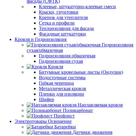
фасады (СФТК)
Клеевые, штукатурно-клеевые смеси
Краски, грунтовки
Крепеж для утеплителя
Сетка и профили
Теплоизоляция для фасада
Фасадные штукатурки
Кровля и Гидроизоляция
Гидроизоляция
сухая/обмазочная
Гидроизоляция обмазочная
Гидроизоляция сухая
Кровля
Битумные кровельные листы (Ондулин)
Водосточные системы
Гибкая черепица
Металлическая кровля
Пленки для изоляции
Шифер
Наплавляемая кровля
Поликарбонат
Профлист
Электротовары Освещение
Батарейки
Датчики движения