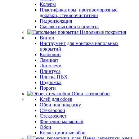
Колеры
Пластификаторы, противоморозные
добавки, стеклоочистители
Гидроизоляция
Смывка высолов и цемента
Напольные покрытия
Винил
Инструмент для монтажа напольных
покрытий
Ковролин
Ламинат
Линолеум
Плинтуса
Плитка ПВХ
Подложка
Пороги
Обои, стеклообои
Клей для обоев
Обои под покраску
Стеклообои
Стеклохолст
Флизелин малярный
Обои
Коллекционные обои
Пены, герметики, клеи