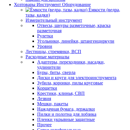
Хозтовары Инструмент Оборудование
Ёмкости (ведра,
тазы, кадки)
Измерительный инструмент
Отвесы, шнуры разметочные, краска
разметочная
Рулетки
Угольники, линейки, штангенциркули
Уровни
Лестницы, стремянки, ВСП
Расходные материалы
Адаптеры, переходники, насадки,
удлинители
Буры, биты, сверла
Диски и круги для электроинструмента
Зубила, коронки, пилы круговые
Корщетки
Крестики, клинья, СВП
Лезвия
Мешки, пакеты
Наждачная бумага, держалки
Пилки и полотна для лобзика
Пленки укрывные защитные
Прочее
Сетки шлифовальные