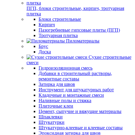
ПГП, блоки строительные, кирпич, тротуарная
плитка
Блоки строительные
Кирпич
Пазогребневые гипсовые плиты (ПГП)
Тротуарная плитка
Пиломатериалы
Брус
Доска
Сухие строительные
смеси
Гидроизоляционная смесь
Добавки в строительный растворы,
ремонтные составы
Затирка для швов
Инструмент для штукатурных работ
Кладочные и монтажные смеси
Наливные полы и стяжка
Плиточные клеи
Цемент, сыпучие и вяжущие материалы
Шпаклевки
Штукатурки
Штукатурно-клеевые и клеевые составы
Эпоксидная затирка для швов