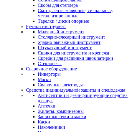
Скобы для степлера
Скотч, ленты малярные, сигнальные,
металлизированные
Тарелки / диски опорные
Ручной инструмент
Малярный инструмент
Столярно-слесарный инструмент
Ударно-рычажный инструмент
Штукатурный инструмент
Ящики для инструмента и крепежа
Скребки для расшивки швов затирки
Стеклорезы
Сварочное оборудование
Инверторы
Маски
Сварочные электроды
Средства индивидуальной защиты и спецодежда
Антисептики и дезинфицирующие средства
для рук
Аптечки
Жилеты, комбинезоны
Защитные очки и маски
Каски
Наколенники