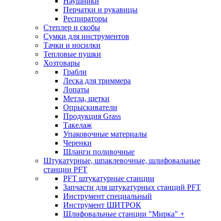
Наушники
Перчатки и рукавицы
Респираторы
Степлер и скобы
Сумки для инструментов
Тачки и носилки
Тепловые пушки
Хозтовары
Грабли
Леска для триммера
Лопаты
Метла, щетки
Опрыскиватели
Продукция Grass
Такелаж
Упаковочные материалы
Черенки
Шланги поливочные
Штукатурные, шпаклевочные, шлифовальные
станции PFT
PFT штукатурные станции
Запчасти для штукатурных станций PFT
Инструмент специальный
Инструмент ШИТРОК
Шлифовальные станции "Мирка" +