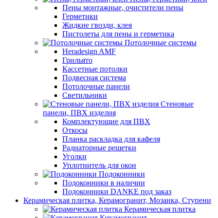
Пены монтажные, очистители пены
Герметики
Жидкие гвозди, клея
Пистолеты для пены и герметика
Потолочные системы
Heradesign AMF
Грильято
Кассетные потолки
Подвесная система
Потолочные панели
Светильники
Стеновые
панели, ПВХ изделия
Комплектующие для ПВХ
Откосы
Планка раскладка для кафеля
Радиаторные решетки
Уголки
Уплотнитель для окон
Подоконники
Подоконники в наличии
Подоконники DANKE под заказ
Керамическая плитка, Керамогранит, Мозаика, Ступени
Керамическая плитка
Керамогранит