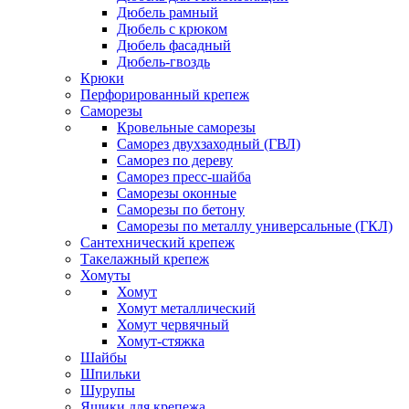
Дюбель рамный
Дюбель с крюком
Дюбель фасадный
Дюбель-гвоздь
Крюки
Перфорированный крепеж
Саморезы
Кровельные саморезы
Саморез двухзаходный (ГВЛ)
Саморез по дереву
Саморез пресс-шайба
Саморезы оконные
Саморезы по бетону
Саморезы по металлу универсальные (ГКЛ)
Сантехнический крепеж
Такелажный крепеж
Хомуты
Хомут
Хомут металлический
Хомут червячный
Хомут-стяжка
Шайбы
Шпильки
Шурупы
Ящики для крепежа