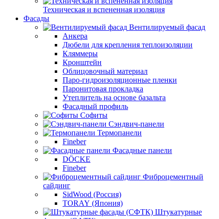
Техническая и вспененная изоляция
Фасады
Вентилируемый фасад
Анкера
Дюбели для крепления теплоизоляции
Кляммеры
Кронштейн
Облицовочный материал
Паро-гидроизоляционные пленки
Паронитовая прокладка
Утеплитель на основе базальта
Фасадный профиль
Софиты
Сэндвич-панели
Термопанели
Fineber
Фасадные панели
DÖCKE
Fineber
Фиброцементный
сайдинг
SidWood (Россия)
TORAY (Япония)
Штукатурные