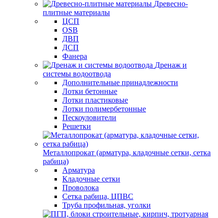
Древесно-
плитные материалы
ЦСП
OSB
ДВП
ДСП
Фанера
Дренаж и
системы водоотвода
Дополнительные принадлежности
Лотки бетонные
Лотки пластиковые
Лотки полимербетонные
Пескоуловители
Решетки
Металлопрокат (арматура, кладочные сетки, сетка
рабица)
Арматура
Кладочные сетки
Проволока
Сетка рабица, ЦПВС
Труба профильная, уголки