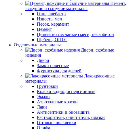
Цемент,
вяжущие и сыпучие материалы
Гипс, алебастр
Известь, мел
Песок, керамзит
Цемент
Цементно-песчаные смеси, пескобетон
Щебень, ОПГС
Отделочные материалы
Двери, скобяные
изделия
Двери
Замки навесные
Фурнитура для дверей
Лакокрасочные
материалы
Грунтовки
Краски воднодисперсионные
Эмали
Аэрозольные краски
Лаки
Антисептики и биозащита
Растворители, очистители, смазки
Готовые шпаклевки
Олифа