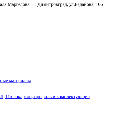
рала Маргелова, 11
Димитровград, ул.Баданова, 106
нные материалы
Л, Гипсокартон, профиль и комплектующие