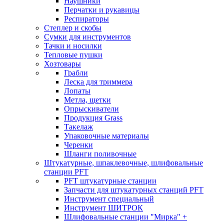
Наушники
Перчатки и рукавицы
Респираторы
Степлер и скобы
Сумки для инструментов
Тачки и носилки
Тепловые пушки
Хозтовары
Грабли
Леска для триммера
Лопаты
Метла, щетки
Опрыскиватели
Продукция Grass
Такелаж
Упаковочные материалы
Черенки
Шланги поливочные
Штукатурные, шпаклевочные, шлифовальные
станции PFT
PFT штукатурные станции
Запчасти для штукатурных станций PFT
Инструмент специальный
Инструмент ШИТРОК
Шлифовальные станции "Мирка" +