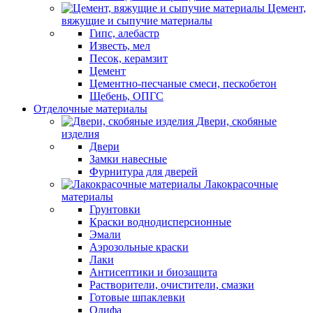
Цемент,
вяжущие и сыпучие материалы
Гипс, алебастр
Известь, мел
Песок, керамзит
Цемент
Цементно-песчаные смеси, пескобетон
Щебень, ОПГС
Отделочные материалы
Двери, скобяные
изделия
Двери
Замки навесные
Фурнитура для дверей
Лакокрасочные
материалы
Грунтовки
Краски воднодисперсионные
Эмали
Аэрозольные краски
Лаки
Антисептики и биозащита
Растворители, очистители, смазки
Готовые шпаклевки
Олифа