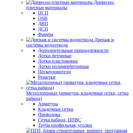
Древесно-
плитные материалы
ЦСП
OSB
ДВП
ДСП
Фанера
Дренаж и
системы водоотвода
Дополнительные принадлежности
Лотки бетонные
Лотки пластиковые
Лотки полимербетонные
Пескоуловители
Решетки
Металлопрокат (арматура, кладочные сетки, сетка
рабица)
Арматура
Кладочные сетки
Проволока
Сетка рабица, ЦПВС
Труба профильная, уголки