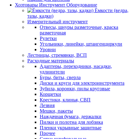
Хозтовары Инструмент Оборудование
Ёмкости (ведра,
тазы, кадки)
Измерительный инструмент
Отвесы, шнуры разметочные, краска
разметочная
Рулетки
Угольники, линейки, штангенциркули
Уровни
Лестницы, стремянки, ВСП
Расходные материалы
Адаптеры, переходники, насадки,
удлинители
Буры, биты, сверла
Диски и круги для электроинструмента
Зубила, коронки, пилы круговые
Корщетки
Крестики, клинья, СВП
Лезвия
Мешки, пакеты
Наждачная бумага, держалки
Пилки и полотна для лобзика
Пленки укрывные защитные
Прочее
Сетки шлифовальные