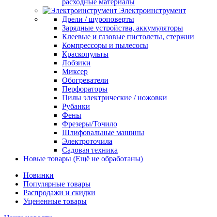
расходные материалы
Электроинструмент
Дрели / шуроповерты
Зарядные устройства, аккумуляторы
Клеевые и газовые пистолеты, стержни
Компрессоры и пылесосы
Краскопульты
Лобзики
Миксер
Обогреватели
Перфораторы
Пилы электрические / ножовки
Рубанки
Фены
Фрезеры/Точило
Шлифовальные машины
Электроточила
Садовая техника
Новые товары (Ещё не обработаны)
Новинки
Популярные товары
Распродажи и скидки
Уцененные товары