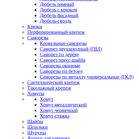
Дюбель рамный
Дюбель с крюком
Дюбель фасадный
Дюбель-гвоздь
Крюки
Перфорированный крепеж
Саморезы
Кровельные саморезы
Саморез двухзаходный (ГВЛ)
Саморез по дереву
Саморез пресс-шайба
Саморезы оконные
Саморезы по бетону
Саморезы по металлу универсальные (ГКЛ)
Сантехнический крепеж
Такелажный крепеж
Хомуты
Хомут
Хомут металлический
Хомут червячный
Хомут-стяжка
Шайбы
Шпильки
Шурупы
Ящики для крепежа