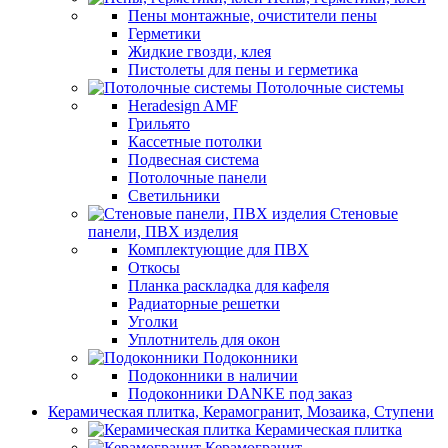
Пены монтажные, очистители пены
Герметики
Жидкие гвозди, клея
Пистолеты для пены и герметика
Потолочные системы
Heradesign AMF
Грильято
Кассетные потолки
Подвесная система
Потолочные панели
Светильники
Стеновые
панели, ПВХ изделия
Комплектующие для ПВХ
Откосы
Планка раскладка для кафеля
Радиаторные решетки
Уголки
Уплотнитель для окон
Подоконники
Подоконники в наличии
Подоконники DANKE под заказ
Керамическая плитка, Керамогранит, Мозаика, Ступени
Керамическая плитка
Керамогранит