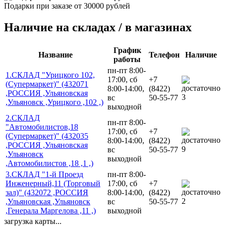
Подарки при заказе от 30000 рублей
Наличие на складах / в магазинах
График
Название
Телефон
Наличие
работы
пн-пт 8:00-
1.СКЛАД "Урицкого 102,
17:00, сб
+7
(Супермаркет)" (432071
8:00-14:00,
(8422)
,РОССИЯ ,Ульяновская
3
вс
50-55-77
,Ульяновск ,Урицкого ,102 ,)
выходной
2.СКЛАД
пн-пт 8:00-
"Автомобилистов,18
17:00, сб
+7
(Супермаркет)" (432035
8:00-14:00,
(8422)
,РОССИЯ ,Ульяновская
9
вс
50-55-77
,Ульяновск
выходной
,Автомобилистов ,18 ,1 ,)
3.СКЛАД "1-й Проезд
пн-пт 8:00-
Инженерный,11 (Торговый
17:00, сб
+7
зал)" (432072 ,РОССИЯ
8:00-14:00,
(8422)
2
,Ульяновская ,Ульяновск
вс
50-55-77
,Генерала Маргелова ,11 ,)
выходной
загрузка карты...