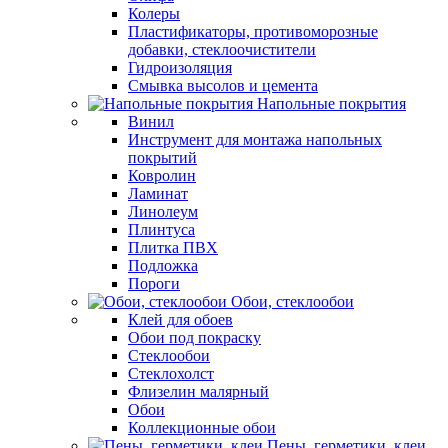
Колеры
Пластификаторы, противоморозные
добавки, стеклоочистители
Гидроизоляция
Смывка высолов и цемента
Напольные покрытия
Винил
Инструмент для монтажа напольных
покрытий
Ковролин
Ламинат
Линолеум
Плинтуса
Плитка ПВХ
Подложка
Пороги
Обои, стеклообои
Клей для обоев
Обои под покраску
Стеклообои
Стеклохолст
Флизелин малярный
Обои
Коллекционные обои
Пены, герметики, клеи