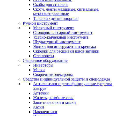
Скобы для степлера
Скотч, ленты малярные, сигнальные,
металлизированные
Тарелки / диски опорные
Ручной инструмент
Малярный инструмент
Столярно-слесарный инструмент
Ударно-рычажный инструмент
Штукатурный инструмент
Ящики для инструмента и крепежа
Скребки для расшивки швов затирки
Стеклорезы
Сварочное оборудование
Инверторы
Маски
Сварочные электроды
Средства индивидуальной защиты и спецодежда
Антисептики и дезинфицирующие средства
для рук
Аптечки
Жилеты, комбинезоны
Защитные очки и маски
Каски
Наколенники