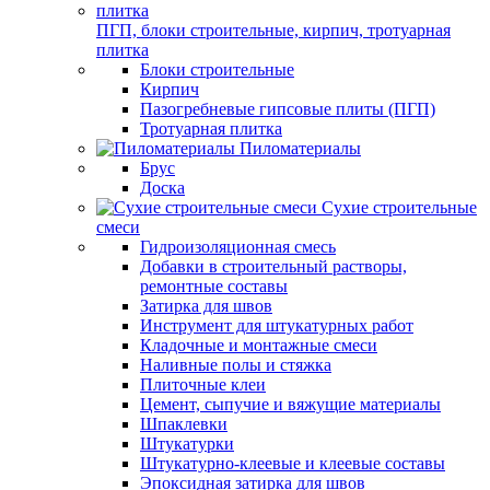
ПГП, блоки строительные, кирпич, тротуарная
плитка
Блоки строительные
Кирпич
Пазогребневые гипсовые плиты (ПГП)
Тротуарная плитка
Пиломатериалы
Брус
Доска
Сухие строительные
смеси
Гидроизоляционная смесь
Добавки в строительный растворы,
ремонтные составы
Затирка для швов
Инструмент для штукатурных работ
Кладочные и монтажные смеси
Наливные полы и стяжка
Плиточные клеи
Цемент, сыпучие и вяжущие материалы
Шпаклевки
Штукатурки
Штукатурно-клеевые и клеевые составы
Эпоксидная затирка для швов