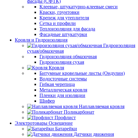
фасады (СФТК)
Клеевые, штукатурно-клеевые смеси
Краски, грунтовки
Крепеж для утеплителя
Сетка и профили
Теплоизоляция для фасада
Фасадные штукатурки
Кровля и Гидроизоляция
Гидроизоляция
сухая/обмазочная
Гидроизоляция обмазочная
Гидроизоляция сухая
Кровля
Битумные кровельные листы (Ондулин)
Водосточные системы
Гибкая черепица
Металлическая кровля
Пленки для изоляции
Шифер
Наплавляемая кровля
Поликарбонат
Профлист
Электротовары Освещение
Батарейки
Датчики движения