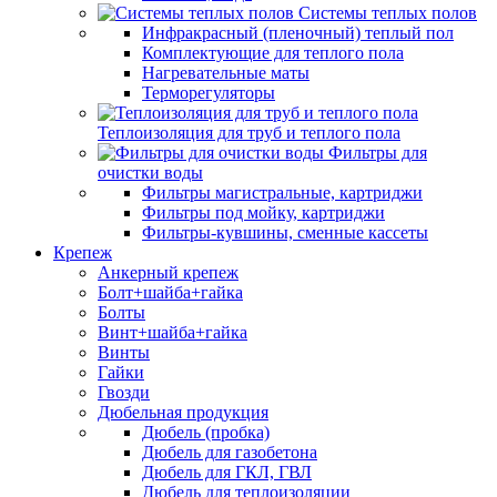
Системы теплых полов
Инфракрасный (пленочный) теплый пол
Комплектующие для теплого пола
Нагревательные маты
Терморегуляторы
Теплоизоляция для труб и теплого пола
Фильтры для
очистки воды
Фильтры магистральные, картриджи
Фильтры под мойку, картриджи
Фильтры-кувшины, сменные кассеты
Крепеж
Анкерный крепеж
Болт+шайба+гайка
Болты
Винт+шайба+гайка
Винты
Гайки
Гвозди
Дюбельная продукция
Дюбель (пробка)
Дюбель для газобетона
Дюбель для ГКЛ, ГВЛ
Дюбель для теплоизоляции