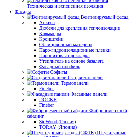
Техническая и вспененная изоляция
Фасады
Вентилируемый фасад
Анкера
Дюбели для крепления теплоизоляции
Кляммеры
Кронштейн
Облицовочный материал
Паро-гидроизоляционные пленки
Паронитовая прокладка
Утеплитель на основе базальта
Фасадный профиль
Софиты
Сэндвич-панели
Термопанели
Fineber
Фасадные панели
DÖCKE
Fineber
Фиброцементный
сайдинг
SidWood (Россия)
TORAY (Япония)
Штукатурные