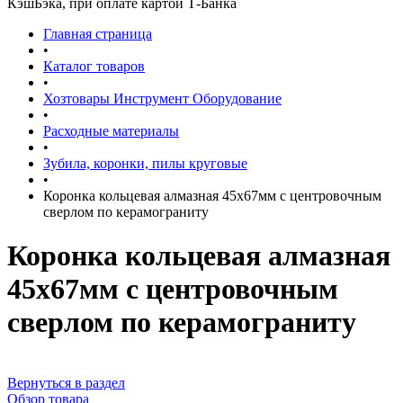
КэшБэка, при оплате картой Т-Банка
Главная страница
•
Каталог товаров
•
Хозтовары Инструмент Оборудование
•
Расходные материалы
•
Зубила, коронки, пилы круговые
•
Коронка кольцевая алмазная 45х67мм с центровочным
свеpлом по кеpамограниту
Коронка кольцевая алмазная
45х67мм с центровочным
свеpлом по кеpамограниту
Вернуться в раздел
Обзор товара