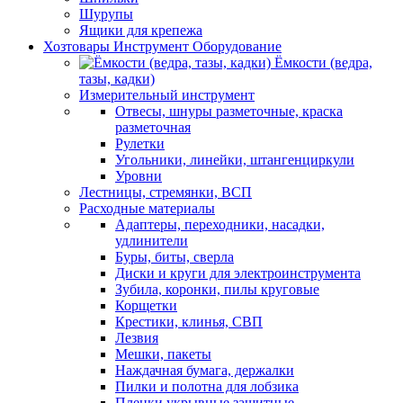
Шурупы
Ящики для крепежа
Хозтовары Инструмент Оборудование
Ёмкости (ведра,
тазы, кадки)
Измерительный инструмент
Отвесы, шнуры разметочные, краска
разметочная
Рулетки
Угольники, линейки, штангенциркули
Уровни
Лестницы, стремянки, ВСП
Расходные материалы
Адаптеры, переходники, насадки,
удлинители
Буры, биты, сверла
Диски и круги для электроинструмента
Зубила, коронки, пилы круговые
Корщетки
Крестики, клинья, СВП
Лезвия
Мешки, пакеты
Наждачная бумага, держалки
Пилки и полотна для лобзика
Пленки укрывные защитные