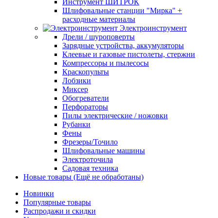
Инструмент ШИТРОК
Шлифовальные станции "Мирка" +
расходные материалы
Электроинструмент
Дрели / шуроповерты
Зарядные устройства, аккумуляторы
Клеевые и газовые пистолеты, стержни
Компрессоры и пылесосы
Краскопульты
Лобзики
Миксер
Обогреватели
Перфораторы
Пилы электрические / ножовки
Рубанки
Фены
Фрезеры/Точило
Шлифовальные машины
Электроточила
Садовая техника
Новые товары (Ещё не обработаны)
Новинки
Популярные товары
Распродажи и скидки