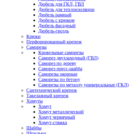
Дюбель для ГКЛ, ГВЛ
Дюбель для теплоизоляции
Дюбель рамный
Дюбель с крюком
Дюбель фасадный
Дюбель-гвоздь
Крюки
Перфорированный крепеж
Саморезы
Кровельные саморезы
Саморез двухзаходный (ГВЛ)
Саморез по дереву
Саморез пресс-шайба
Саморезы оконные
Саморезы по бетону
Саморезы по металлу универсальные (ГКЛ)
Сантехнический крепеж
Такелажный крепеж
Хомуты
Хомут
Хомут металлический
Хомут червячный
Хомут-стяжка
Шайбы
Шпильки