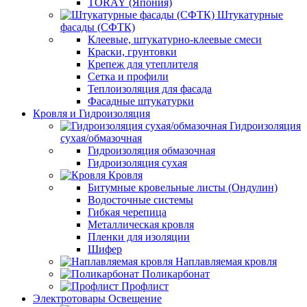
TORAY (Япония)
Штукатурные
фасады (СФТК)
Клеевые, штукатурно-клеевые смеси
Краски, грунтовки
Крепеж для утеплителя
Сетка и профили
Теплоизоляция для фасада
Фасадные штукатурки
Кровля и Гидроизоляция
Гидроизоляция
сухая/обмазочная
Гидроизоляция обмазочная
Гидроизоляция сухая
Кровля
Битумные кровельные листы (Ондулин)
Водосточные системы
Гибкая черепица
Металлическая кровля
Пленки для изоляции
Шифер
Наплавляемая кровля
Поликарбонат
Профлист
Электротовары Освещение