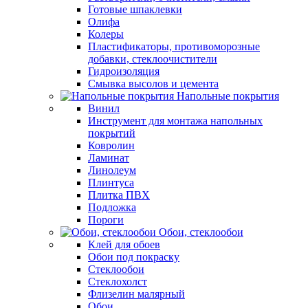
Готовые шпаклевки
Олифа
Колеры
Пластификаторы, противоморозные
добавки, стеклоочистители
Гидроизоляция
Смывка высолов и цемента
Напольные покрытия
Винил
Инструмент для монтажа напольных
покрытий
Ковролин
Ламинат
Линолеум
Плинтуса
Плитка ПВХ
Подложка
Пороги
Обои, стеклообои
Клей для обоев
Обои под покраску
Стеклообои
Стеклохолст
Флизелин малярный
Обои