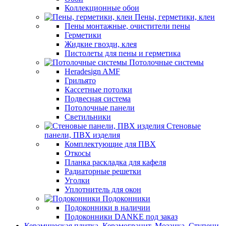
Коллекционные обои
Пены, герметики, клеи
Пены монтажные, очистители пены
Герметики
Жидкие гвозди, клея
Пистолеты для пены и герметика
Потолочные системы
Heradesign AMF
Грильято
Кассетные потолки
Подвесная система
Потолочные панели
Светильники
Стеновые
панели, ПВХ изделия
Комплектующие для ПВХ
Откосы
Планка раскладка для кафеля
Радиаторные решетки
Уголки
Уплотнитель для окон
Подоконники
Подоконники в наличии
Подоконники DANKE под заказ
Керамическая плитка, Керамогранит, Мозаика, Ступени