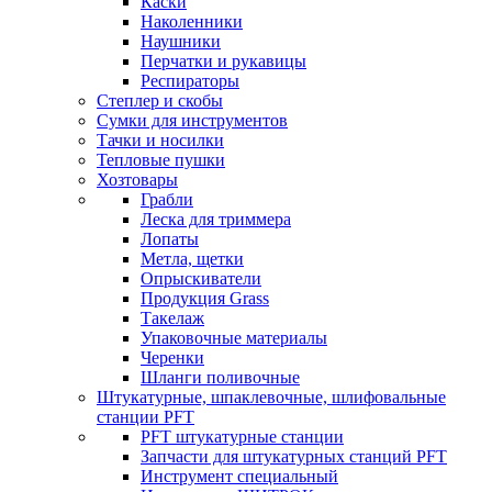
Каски
Наколенники
Наушники
Перчатки и рукавицы
Респираторы
Степлер и скобы
Сумки для инструментов
Тачки и носилки
Тепловые пушки
Хозтовары
Грабли
Леска для триммера
Лопаты
Метла, щетки
Опрыскиватели
Продукция Grass
Такелаж
Упаковочные материалы
Черенки
Шланги поливочные
Штукатурные, шпаклевочные, шлифовальные
станции PFT
PFT штукатурные станции
Запчасти для штукатурных станций PFT
Инструмент специальный