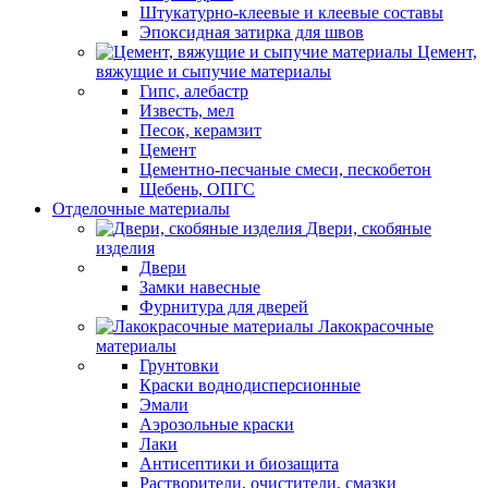
Штукатурно-клеевые и клеевые составы
Эпоксидная затирка для швов
Цемент,
вяжущие и сыпучие материалы
Гипс, алебастр
Известь, мел
Песок, керамзит
Цемент
Цементно-песчаные смеси, пескобетон
Щебень, ОПГС
Отделочные материалы
Двери, скобяные
изделия
Двери
Замки навесные
Фурнитура для дверей
Лакокрасочные
материалы
Грунтовки
Краски воднодисперсионные
Эмали
Аэрозольные краски
Лаки
Антисептики и биозащита
Растворители, очистители, смазки