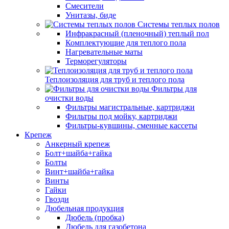
Смесители
Унитазы, биде
Системы теплых полов
Инфракрасный (пленочный) теплый пол
Комплектующие для теплого пола
Нагревательные маты
Терморегуляторы
Теплоизоляция для труб и теплого пола
Фильтры для
очистки воды
Фильтры магистральные, картриджи
Фильтры под мойку, картриджи
Фильтры-кувшины, сменные кассеты
Крепеж
Анкерный крепеж
Болт+шайба+гайка
Болты
Винт+шайба+гайка
Винты
Гайки
Гвозди
Дюбельная продукция
Дюбель (пробка)
Дюбель для газобетона