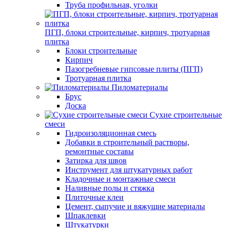
Труба профильная, уголки
ПГП, блоки строительные, кирпич, тротуарная
плитка
Блоки строительные
Кирпич
Пазогребневые гипсовые плиты (ПГП)
Тротуарная плитка
Пиломатериалы
Брус
Доска
Сухие строительные
смеси
Гидроизоляционная смесь
Добавки в строительный растворы,
ремонтные составы
Затирка для швов
Инструмент для штукатурных работ
Кладочные и монтажные смеси
Наливные полы и стяжка
Плиточные клеи
Цемент, сыпучие и вяжущие материалы
Шпаклевки
Штукатурки