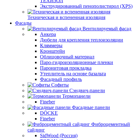
ТЕХИЗОЛ
Экструдированный пенополистирол (XPS)
Техническая и вспененная изоляция
Фасады
Вентилируемый фасад
Анкера
Дюбели для крепления теплоизоляции
Кляммеры
Кронштейн
Облицовочный материал
Паро-гидроизоляционные пленки
Паронитовая прокладка
Утеплитель на основе базальта
Фасадный профиль
Софиты
Сэндвич-панели
Термопанели
Fineber
Фасадные панели
DÖCKE
Fineber
Фиброцементный
сайдинг
SidWood (Россия)