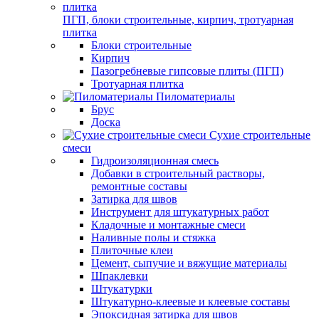
ПГП, блоки строительные, кирпич, тротуарная
плитка
Блоки строительные
Кирпич
Пазогребневые гипсовые плиты (ПГП)
Тротуарная плитка
Пиломатериалы
Брус
Доска
Сухие строительные
смеси
Гидроизоляционная смесь
Добавки в строительный растворы,
ремонтные составы
Затирка для швов
Инструмент для штукатурных работ
Кладочные и монтажные смеси
Наливные полы и стяжка
Плиточные клеи
Цемент, сыпучие и вяжущие материалы
Шпаклевки
Штукатурки
Штукатурно-клеевые и клеевые составы
Эпоксидная затирка для швов