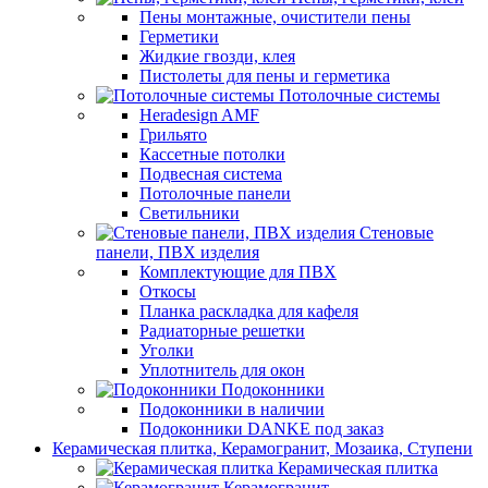
Пены монтажные, очистители пены
Герметики
Жидкие гвозди, клея
Пистолеты для пены и герметика
Потолочные системы
Heradesign AMF
Грильято
Кассетные потолки
Подвесная система
Потолочные панели
Светильники
Стеновые
панели, ПВХ изделия
Комплектующие для ПВХ
Откосы
Планка раскладка для кафеля
Радиаторные решетки
Уголки
Уплотнитель для окон
Подоконники
Подоконники в наличии
Подоконники DANKE под заказ
Керамическая плитка, Керамогранит, Мозаика, Ступени
Керамическая плитка
Керамогранит