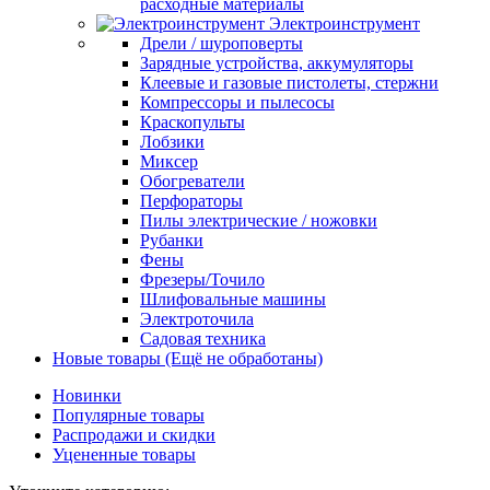
расходные материалы
Электроинструмент
Дрели / шуроповерты
Зарядные устройства, аккумуляторы
Клеевые и газовые пистолеты, стержни
Компрессоры и пылесосы
Краскопульты
Лобзики
Миксер
Обогреватели
Перфораторы
Пилы электрические / ножовки
Рубанки
Фены
Фрезеры/Точило
Шлифовальные машины
Электроточила
Садовая техника
Новые товары (Ещё не обработаны)
Новинки
Популярные товары
Распродажи и скидки
Уцененные товары