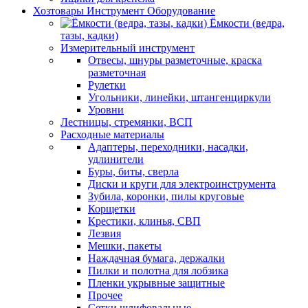
Хозтовары Инструмент Оборудование
Ёмкости (ведра,
тазы, кадки)
Измерительный инструмент
Отвесы, шнуры разметочные, краска
разметочная
Рулетки
Угольники, линейки, штангенциркули
Уровни
Лестницы, стремянки, ВСП
Расходные материалы
Адаптеры, переходники, насадки,
удлинители
Буры, биты, сверла
Диски и круги для электроинструмента
Зубила, коронки, пилы круговые
Корщетки
Крестики, клинья, СВП
Лезвия
Мешки, пакеты
Наждачная бумага, держалки
Пилки и полотна для лобзика
Пленки укрывные защитные
Прочее
Сетки шлифовальные