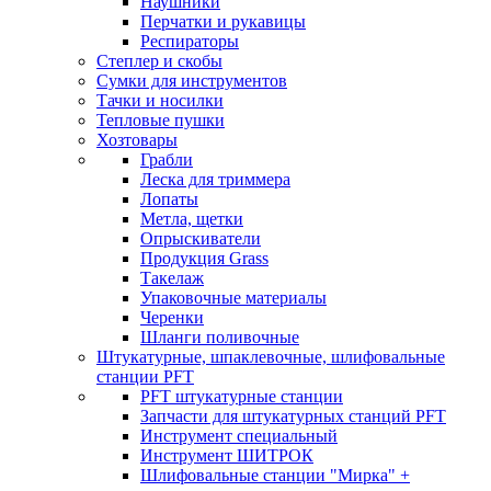
Наушники
Перчатки и рукавицы
Респираторы
Степлер и скобы
Сумки для инструментов
Тачки и носилки
Тепловые пушки
Хозтовары
Грабли
Леска для триммера
Лопаты
Метла, щетки
Опрыскиватели
Продукция Grass
Такелаж
Упаковочные материалы
Черенки
Шланги поливочные
Штукатурные, шпаклевочные, шлифовальные
станции PFT
PFT штукатурные станции
Запчасти для штукатурных станций PFT
Инструмент специальный
Инструмент ШИТРОК
Шлифовальные станции "Мирка" +