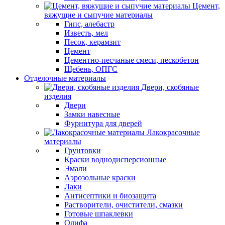
Цемент,
вяжущие и сыпучие материалы
Гипс, алебастр
Известь, мел
Песок, керамзит
Цемент
Цементно-песчаные смеси, пескобетон
Щебень, ОПГС
Отделочные материалы
Двери, скобяные
изделия
Двери
Замки навесные
Фурнитура для дверей
Лакокрасочные
материалы
Грунтовки
Краски воднодисперсионные
Эмали
Аэрозольные краски
Лаки
Антисептики и биозащита
Растворители, очистители, смазки
Готовые шпаклевки
Олифа