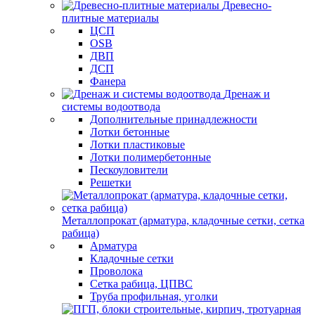
Древесно-
плитные материалы
ЦСП
OSB
ДВП
ДСП
Фанера
Дренаж и
системы водоотвода
Дополнительные принадлежности
Лотки бетонные
Лотки пластиковые
Лотки полимербетонные
Пескоуловители
Решетки
Металлопрокат (арматура, кладочные сетки, сетка
рабица)
Арматура
Кладочные сетки
Проволока
Сетка рабица, ЦПВС
Труба профильная, уголки