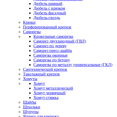
Дюбель рамный
Дюбель с крюком
Дюбель фасадный
Дюбель-гвоздь
Крюки
Перфорированный крепеж
Саморезы
Кровельные саморезы
Саморез двухзаходный (ГВЛ)
Саморез по дереву
Саморез пресс-шайба
Саморезы оконные
Саморезы по бетону
Саморезы по металлу универсальные (ГКЛ)
Сантехнический крепеж
Такелажный крепеж
Хомуты
Хомут
Хомут металлический
Хомут червячный
Хомут-стяжка
Шайбы
Шпильки
Шурупы
Ящики для крепежа