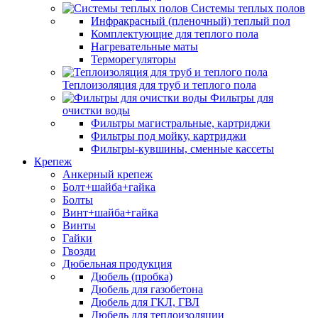
Системы теплых полов
Инфракрасный (пленочный) теплый пол
Комплектующие для теплого пола
Нагревательные маты
Терморегуляторы
Теплоизоляция для труб и теплого пола
Фильтры для
очистки воды
Фильтры магистральные, картриджи
Фильтры под мойку, картриджи
Фильтры-кувшины, сменные кассеты
Крепеж
Анкерный крепеж
Болт+шайба+гайка
Болты
Винт+шайба+гайка
Винты
Гайки
Гвозди
Дюбельная продукция
Дюбель (пробка)
Дюбель для газобетона
Дюбель для ГКЛ, ГВЛ
Дюбель для теплоизоляции