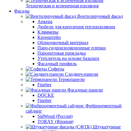
Техническая и вспененная изоляция
Фасады
Вентилируемый фасад
Анкера
Дюбели для крепления теплоизоляции
Кляммеры
Кронштейн
Облицовочный материал
Паро-гидроизоляционные пленки
Паронитовая прокладка
Утеплитель на основе базальта
Фасадный профиль
Софиты
Сэндвич-панели
Термопанели
Fineber
Фасадные панели
DÖCKE
Fineber
Фиброцементный
сайдинг
SidWood (Россия)
TORAY (Япония)
Штукатурные