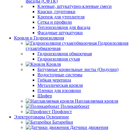
фасады (СФТК)
Клеевые, штукатурно-клеевые смеси
Краски, грунтовки
Крепеж для утеплителя
Сетка и профили
Теплоизоляция для фасада
Фасадные штукатурки
Кровля и Гидроизоляция
Гидроизоляция
сухая/обмазочная
Гидроизоляция обмазочная
Гидроизоляция сухая
Кровля
Битумные кровельные листы (Ондулин)
Водосточные системы
Гибкая черепица
Металлическая кровля
Пленки для изоляции
Шифер
Наплавляемая кровля
Поликарбонат
Профлист
Электротовары Освещение
Батарейки
Датчики движения