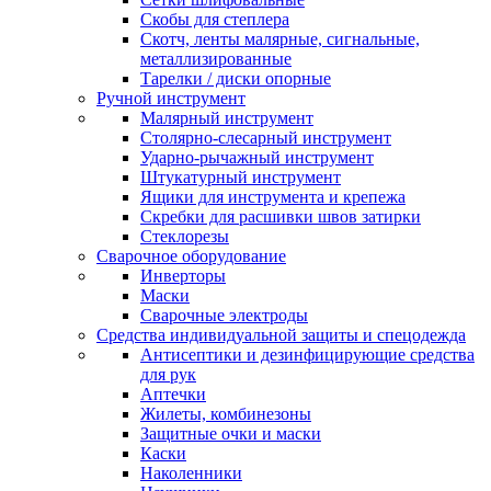
Скобы для степлера
Скотч, ленты малярные, сигнальные,
металлизированные
Тарелки / диски опорные
Ручной инструмент
Малярный инструмент
Столярно-слесарный инструмент
Ударно-рычажный инструмент
Штукатурный инструмент
Ящики для инструмента и крепежа
Скребки для расшивки швов затирки
Стеклорезы
Сварочное оборудование
Инверторы
Маски
Сварочные электроды
Средства индивидуальной защиты и спецодежда
Антисептики и дезинфицирующие средства
для рук
Аптечки
Жилеты, комбинезоны
Защитные очки и маски
Каски
Наколенники