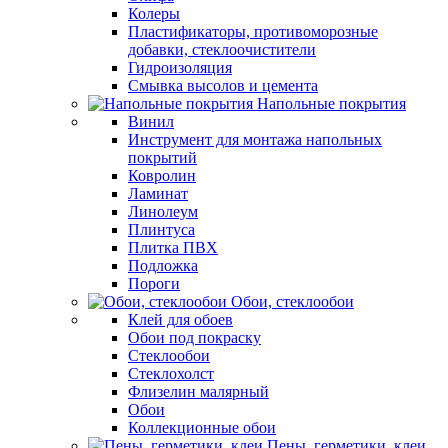
Колеры
Пластификаторы, противоморозные
добавки, стеклоочистители
Гидроизоляция
Смывка высолов и цемента
Напольные покрытия
Винил
Инструмент для монтажа напольных
покрытий
Ковролин
Ламинат
Линолеум
Плинтуса
Плитка ПВХ
Подложка
Пороги
Обои, стеклообои
Клей для обоев
Обои под покраску
Стеклообои
Стеклохолст
Флизелин малярный
Обои
Коллекционные обои
Пены, герметики, клеи