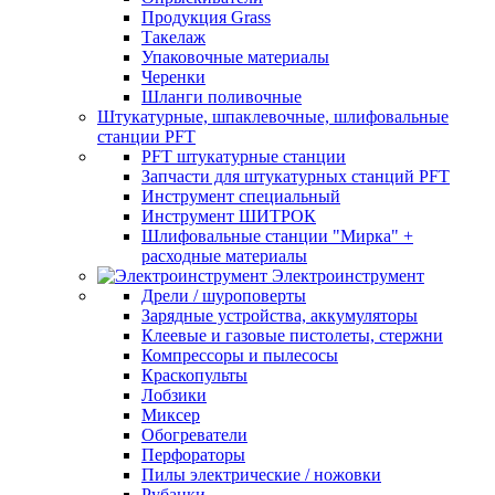
Продукция Grass
Такелаж
Упаковочные материалы
Черенки
Шланги поливочные
Штукатурные, шпаклевочные, шлифовальные
станции PFT
PFT штукатурные станции
Запчасти для штукатурных станций PFT
Инструмент специальный
Инструмент ШИТРОК
Шлифовальные станции "Мирка" +
расходные материалы
Электроинструмент
Дрели / шуроповерты
Зарядные устройства, аккумуляторы
Клеевые и газовые пистолеты, стержни
Компрессоры и пылесосы
Краскопульты
Лобзики
Миксер
Обогреватели
Перфораторы
Пилы электрические / ножовки
Рубанки