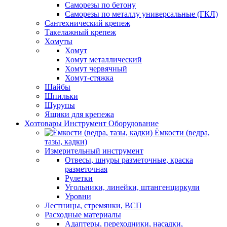
Саморезы по бетону
Саморезы по металлу универсальные (ГКЛ)
Сантехнический крепеж
Такелажный крепеж
Хомуты
Хомут
Хомут металлический
Хомут червячный
Хомут-стяжка
Шайбы
Шпильки
Шурупы
Ящики для крепежа
Хозтовары Инструмент Оборудование
Ёмкости (ведра,
тазы, кадки)
Измерительный инструмент
Отвесы, шнуры разметочные, краска
разметочная
Рулетки
Угольники, линейки, штангенциркули
Уровни
Лестницы, стремянки, ВСП
Расходные материалы
Адаптеры, переходники, насадки,