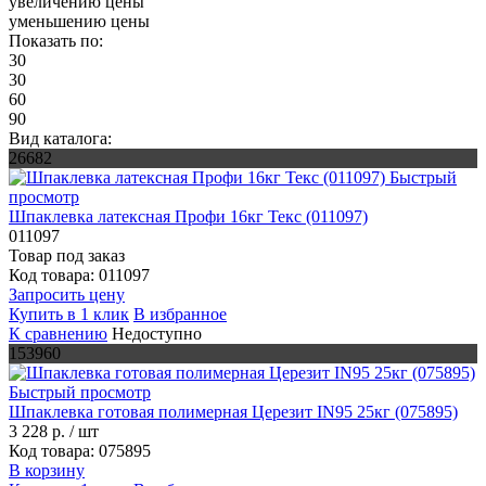
увеличению цены
уменьшению цены
Показать по:
30
30
60
90
Вид каталога:
26682
Быстрый
просмотр
Шпаклевка латексная Профи 16кг Текс (011097)
011097
Товар под заказ
Код товара: 011097
Запросить цену
Купить в 1 клик
В избранное
К сравнению
Недоступно
153960
Быстрый просмотр
Шпаклевка готовая полимерная Церезит IN95 25кг (075895)
3 228 р.
/ шт
Код товара: 075895
В корзину