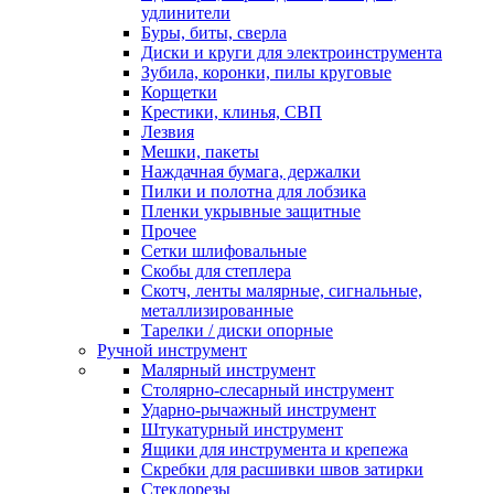
удлинители
Буры, биты, сверла
Диски и круги для электроинструмента
Зубила, коронки, пилы круговые
Корщетки
Крестики, клинья, СВП
Лезвия
Мешки, пакеты
Наждачная бумага, держалки
Пилки и полотна для лобзика
Пленки укрывные защитные
Прочее
Сетки шлифовальные
Скобы для степлера
Скотч, ленты малярные, сигнальные,
металлизированные
Тарелки / диски опорные
Ручной инструмент
Малярный инструмент
Столярно-слесарный инструмент
Ударно-рычажный инструмент
Штукатурный инструмент
Ящики для инструмента и крепежа
Скребки для расшивки швов затирки
Стеклорезы