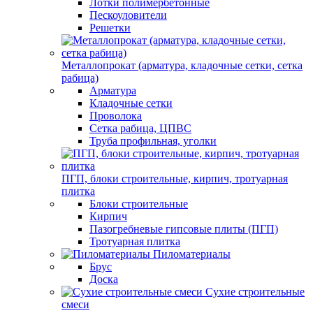
Лотки полимербетонные
Пескоуловители
Решетки
Металлопрокат (арматура, кладочные сетки, сетка
рабица)
Арматура
Кладочные сетки
Проволока
Сетка рабица, ЦПВС
Труба профильная, уголки
ПГП, блоки строительные, кирпич, тротуарная
плитка
Блоки строительные
Кирпич
Пазогребневые гипсовые плиты (ПГП)
Тротуарная плитка
Пиломатериалы
Брус
Доска
Сухие строительные
смеси