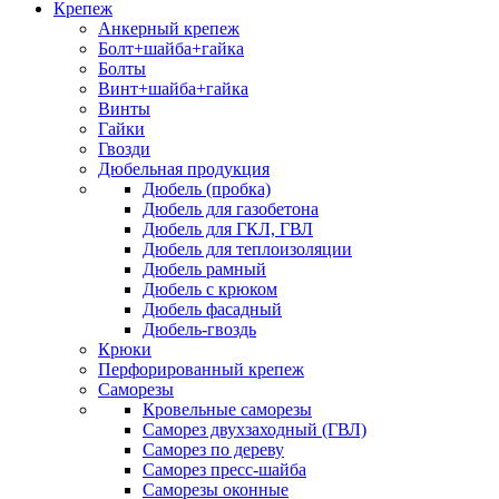
Крепеж
Анкерный крепеж
Болт+шайба+гайка
Болты
Винт+шайба+гайка
Винты
Гайки
Гвозди
Дюбельная продукция
Дюбель (пробка)
Дюбель для газобетона
Дюбель для ГКЛ, ГВЛ
Дюбель для теплоизоляции
Дюбель рамный
Дюбель с крюком
Дюбель фасадный
Дюбель-гвоздь
Крюки
Перфорированный крепеж
Саморезы
Кровельные саморезы
Саморез двухзаходный (ГВЛ)
Саморез по дереву
Саморез пресс-шайба
Саморезы оконные