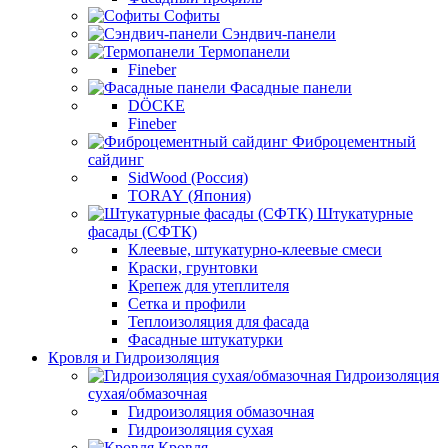
Софиты
Сэндвич-панели
Термопанели
Fineber
Фасадные панели
DÖCKE
Fineber
Фиброцементный
сайдинг
SidWood (Россия)
TORAY (Япония)
Штукатурные
фасады (СФТК)
Клеевые, штукатурно-клеевые смеси
Краски, грунтовки
Крепеж для утеплителя
Сетка и профили
Теплоизоляция для фасада
Фасадные штукатурки
Кровля и Гидроизоляция
Гидроизоляция
сухая/обмазочная
Гидроизоляция обмазочная
Гидроизоляция сухая
Кровля