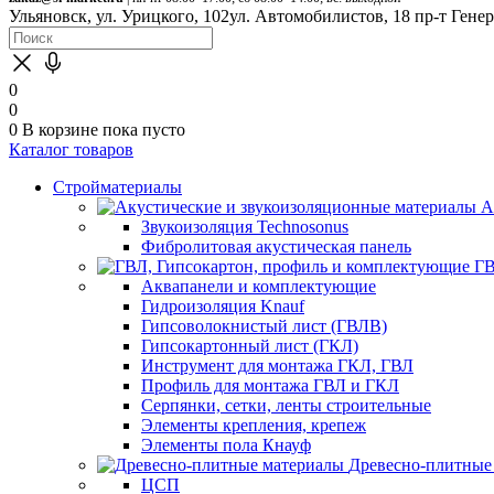
Ульяновск, ул. Урицкого, 102
ул. Автомобилистов, 18
пр-т Гене
0
0
0
В корзине
пока пусто
Каталог товаров
Стройматериалы
А
Звукоизоляция Technosonus
Фибролитовая акустическая панель
ГВ
Аквапанели и комплектующие
Гидроизоляция Knauf
Гипсоволокнистый лист (ГВЛВ)
Гипсокартонный лист (ГКЛ)
Инструмент для монтажа ГКЛ, ГВЛ
Профиль для монтажа ГВЛ и ГКЛ
Серпянки, сетки, ленты строительные
Элементы крепления, крепеж
Элементы пола Кнауф
Древесно-плитные
ЦСП