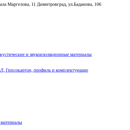
рала Маргелова, 11
Димитровград, ул.Баданова, 106
кустические и звукоизоляционные материалы
Л, Гипсокартон, профиль и комплектующие
 материалы