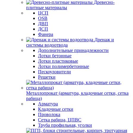
Древесно-
плитные материалы
ЦСП
OSB
ДВП
ДСП
Фанера
Дренаж и
системы водоотвода
Дополнительные принадлежности
Лотки бетонные
Лотки пластиковые
Лотки полимербетонные
Пескоуловители
Решетки
Металлопрокат (арматура, кладочные сетки, сетка
рабица)
Арматура
Кладочные сетки
Проволока
Сетка рабица, ЦПВС
Труба профильная, уголки