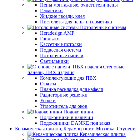
Пены монтажные, очистители пены
Герметики
Жидкие гвозди, клея
Пистолеты для пены и герметика
Потолочные системы
Heradesign AMF
Грильято
Кассетные потолки
Подвесная система
Потолочные панели
Светильники
Стеновые
панели, ПВХ изделия
Комплектующие для ПВХ
Откосы
Планка раскладка для кафеля
Радиаторные решетки
Уголки
Уплотнитель для окон
Подоконники
Подоконники в наличии
Подоконники DANKE под заказ
Керамическая плитка, Керамогранит, Мозаика, Ступени
Керамическая плитка
Керамогранит