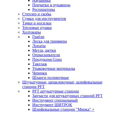
Наушники
Перчатки и рукавицы
Респираторы
Степлер и скобы
Сумки для инструментов
Тачки и носилки
Тепловые пушки
Хозтовары
Грабли
Леска для триммера
Лопаты
Метла, щетки
Опрыскиватели
Продукция Grass
Такелаж
Упаковочные материалы
Черенки
Шланги поливочные
Штукатурные, шпаклевочные, шлифовальные
станции PFT
PFT штукатурные станции
Запчасти для штукатурных станций PFT
Инструмент специальный
Инструмент ШИТРОК
Шлифовальные станции "Мирка" +