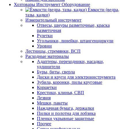
Хозтовары Инструмент Оборудование
Ёмкости (ведра,
тазы, кадки)
Измерительный инструмент
Отвесы, шнуры разметочные, краска
разметочная
Рулетки
Угольники, линейки, штангенциркули
Уровни
Лестницы, стремянки, ВСП
Расходные материалы
Адаптеры, переходники, насадки,
удлинители
Буры, биты, сверла
Диски и круги для электроинструмента
Зубила, коронки, пилы круговые
Корщетки
Крестики, клинья, СВП
Лезвия
Мешки, пакеты
Наждачная бумага, держалки
Пилки и полотна для лобзика
Пленки укрывные защитные
Прочее
Сетки шлифовальные