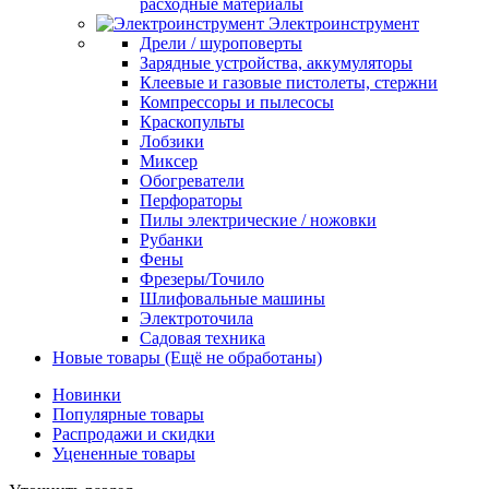
расходные материалы
Электроинструмент
Дрели / шуроповерты
Зарядные устройства, аккумуляторы
Клеевые и газовые пистолеты, стержни
Компрессоры и пылесосы
Краскопульты
Лобзики
Миксер
Обогреватели
Перфораторы
Пилы электрические / ножовки
Рубанки
Фены
Фрезеры/Точило
Шлифовальные машины
Электроточила
Садовая техника
Новые товары (Ещё не обработаны)
Новинки
Популярные товары
Распродажи и скидки
Уцененные товары