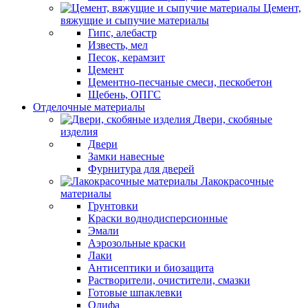
Цемент,
вяжущие и сыпучие материалы
Гипс, алебастр
Известь, мел
Песок, керамзит
Цемент
Цементно-песчаные смеси, пескобетон
Щебень, ОПГС
Отделочные материалы
Двери, скобяные
изделия
Двери
Замки навесные
Фурнитура для дверей
Лакокрасочные
материалы
Грунтовки
Краски воднодисперсионные
Эмали
Аэрозольные краски
Лаки
Антисептики и биозащита
Растворители, очистители, смазки
Готовые шпаклевки
Олифа