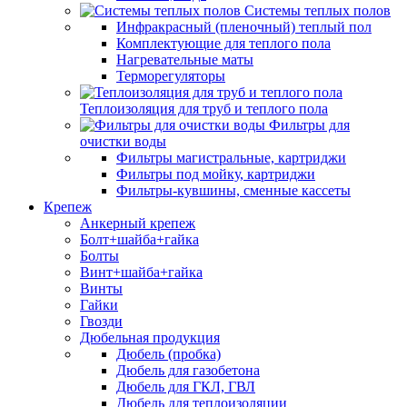
Системы теплых полов
Инфракрасный (пленочный) теплый пол
Комплектующие для теплого пола
Нагревательные маты
Терморегуляторы
Теплоизоляция для труб и теплого пола
Фильтры для
очистки воды
Фильтры магистральные, картриджи
Фильтры под мойку, картриджи
Фильтры-кувшины, сменные кассеты
Крепеж
Анкерный крепеж
Болт+шайба+гайка
Болты
Винт+шайба+гайка
Винты
Гайки
Гвозди
Дюбельная продукция
Дюбель (пробка)
Дюбель для газобетона
Дюбель для ГКЛ, ГВЛ
Дюбель для теплоизоляции