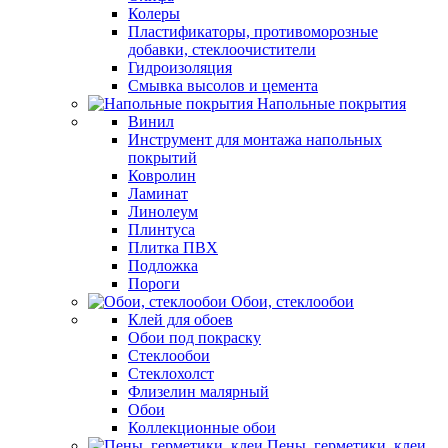
Колеры
Пластификаторы, противоморозные
добавки, стеклоочистители
Гидроизоляция
Смывка высолов и цемента
Напольные покрытия
Винил
Инструмент для монтажа напольных
покрытий
Ковролин
Ламинат
Линолеум
Плинтуса
Плитка ПВХ
Подложка
Пороги
Обои, стеклообои
Клей для обоев
Обои под покраску
Стеклообои
Стеклохолст
Флизелин малярный
Обои
Коллекционные обои
Пены, герметики, клеи