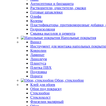
Антисептики и биозащита
Растворители, очистители, смазки
Готовые шпаклевки
Олифа
Колеры
Пластификаторы, противоморозные добавки, 
Гидроизоляция
Смывка высолов и цемента
Напольные покрытия
Винил
Инструмент для монтажа напольных покрыти
Ковролин
Ламинат
Линолеум
Плинтуса
Плитка ПВХ
Подложка
Пороги
Обои, стеклообои
Клей для обоев
Обои под покраску
Стеклообои
Стеклохолст
Флизелин малярный
Обои