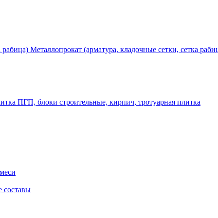
Металлопрокат (арматура, кладочные сетки, сетка раби
ПГП, блоки строительные, кирпич, тротуарная плитка
смеси
е составы