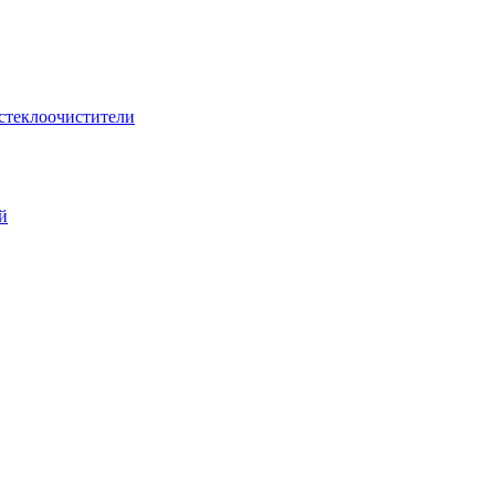
стеклоочистители
й