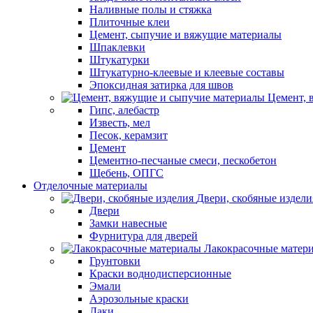
Наливные полы и стяжка
Плиточные клеи
Цемент, сыпучие и вяжущие материалы
Шпаклевки
Штукатурки
Штукатурно-клеевые и клеевые составы
Эпоксидная затирка для швов
Цемент, 
Гипс, алебастр
Известь, мел
Песок, керамзит
Цемент
Цементно-песчаные смеси, пескобетон
Щебень, ОПГС
Отделочные материалы
Двери, скобяные издели
Двери
Замки навесные
Фурнитура для дверей
Лакокрасочные матер
Грунтовки
Краски воднодисперсионные
Эмали
Аэрозольные краски
Лаки