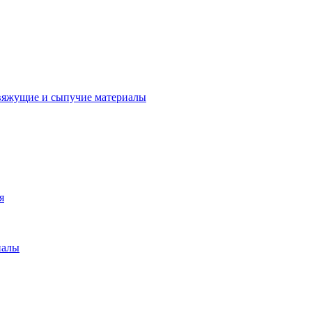
вяжущие и сыпучие материалы
я
иалы