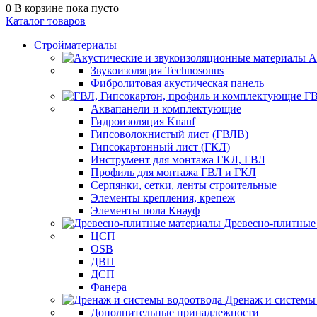
0
В корзине
пока пусто
Каталог товаров
Стройматериалы
А
Звукоизоляция Technosonus
Фибролитовая акустическая панель
ГВ
Аквапанели и комплектующие
Гидроизоляция Knauf
Гипсоволокнистый лист (ГВЛВ)
Гипсокартонный лист (ГКЛ)
Инструмент для монтажа ГКЛ, ГВЛ
Профиль для монтажа ГВЛ и ГКЛ
Серпянки, сетки, ленты строительные
Элементы крепления, крепеж
Элементы пола Кнауф
Древесно-плитные
ЦСП
OSB
ДВП
ДСП
Фанера
Дренаж и системы
Дополнительные принадлежности