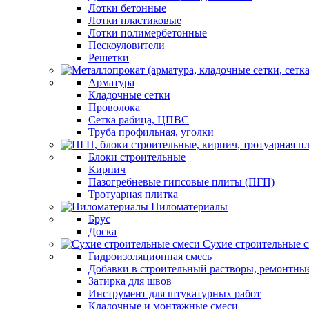
Лотки бетонные
Лотки пластиковые
Лотки полимербетонные
Пескоуловители
Решетки
Арматура
Кладочные сетки
Проволока
Сетка рабица, ЦПВС
Труба профильная, уголки
Блоки строительные
Кирпич
Пазогребневые гипсовые плиты (ПГП)
Тротуарная плитка
Пиломатериалы
Брус
Доска
Сухие строительные 
Гидроизоляционная смесь
Добавки в строительный растворы, ремонтны
Затирка для швов
Инструмент для штукатурных работ
Кладочные и монтажные смеси