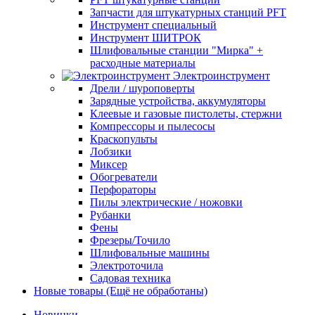
Запчасти для штукатурных станций PFT
Инструмент специальный
Инструмент ШИТРОК
Шлифовальные станции "Мирка" +
расходные материалы
Электроинструмент
Дрели / шуроповерты
Зарядные устройства, аккумуляторы
Клеевые и газовые пистолеты, стержни
Компрессоры и пылесосы
Краскопульты
Лобзики
Миксер
Обогреватели
Перфораторы
Пилы электрические / ножовки
Рубанки
Фены
Фрезеры/Точило
Шлифовальные машины
Электроточила
Садовая техника
Новые товары (Ещё не обработаны)
Новинки