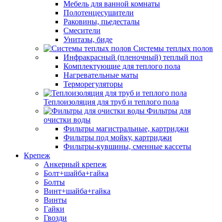
Мебель для ванной комнаты
Полотенцесушители
Раковины, пьедесталы
Смесители
Унитазы, биде
Системы теплых полов
Инфракрасный (пленочный) теплый пол
Комплектующие для теплого пола
Нагревательные маты
Терморегуляторы
Теплоизоляция для труб и теплого пола
Фильтры для
очистки воды
Фильтры магистральные, картриджи
Фильтры под мойку, картриджи
Фильтры-кувшины, сменные кассеты
Крепеж
Анкерный крепеж
Болт+шайба+гайка
Болты
Винт+шайба+гайка
Винты
Гайки
Гвозди