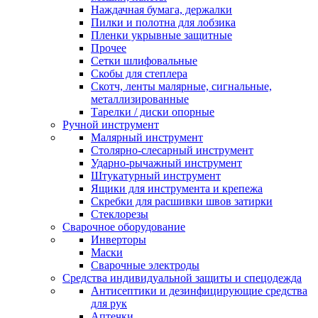
Наждачная бумага, держалки
Пилки и полотна для лобзика
Пленки укрывные защитные
Прочее
Сетки шлифовальные
Скобы для степлера
Скотч, ленты малярные, сигнальные,
металлизированные
Тарелки / диски опорные
Ручной инструмент
Малярный инструмент
Столярно-слесарный инструмент
Ударно-рычажный инструмент
Штукатурный инструмент
Ящики для инструмента и крепежа
Скребки для расшивки швов затирки
Стеклорезы
Сварочное оборудование
Инверторы
Маски
Сварочные электроды
Средства индивидуальной защиты и спецодежда
Антисептики и дезинфицирующие средства
для рук
Аптечки