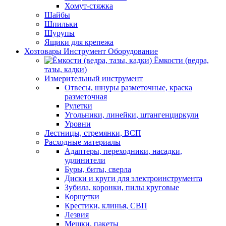
Хомут-стяжка
Шайбы
Шпильки
Шурупы
Ящики для крепежа
Хозтовары Инструмент Оборудование
Ёмкости (ведра,
тазы, кадки)
Измерительный инструмент
Отвесы, шнуры разметочные, краска
разметочная
Рулетки
Угольники, линейки, штангенциркули
Уровни
Лестницы, стремянки, ВСП
Расходные материалы
Адаптеры, переходники, насадки,
удлинители
Буры, биты, сверла
Диски и круги для электроинструмента
Зубила, коронки, пилы круговые
Корщетки
Крестики, клинья, СВП
Лезвия
Мешки, пакеты