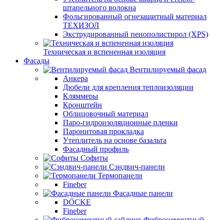
штапельного волокна
Фольгированный огнезащитный материал
ТЕХИЗОЛ
Экструдированный пенополистирол (XPS)
Техническая и вспененная изоляция
Фасады
Вентилируемый фасад
Анкера
Дюбели для крепления теплоизоляции
Кляммеры
Кронштейн
Облицовочный материал
Паро-гидроизоляционные пленки
Паронитовая прокладка
Утеплитель на основе базальта
Фасадный профиль
Софиты
Сэндвич-панели
Термопанели
Fineber
Фасадные панели
DÖCKE
Fineber
Фиброцементный