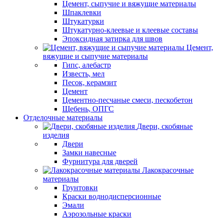
Цемент, сыпучие и вяжущие материалы
Шпаклевки
Штукатурки
Штукатурно-клеевые и клеевые составы
Эпоксидная затирка для швов
Цемент,
вяжущие и сыпучие материалы
Гипс, алебастр
Известь, мел
Песок, керамзит
Цемент
Цементно-песчаные смеси, пескобетон
Щебень, ОПГС
Отделочные материалы
Двери, скобяные
изделия
Двери
Замки навесные
Фурнитура для дверей
Лакокрасочные
материалы
Грунтовки
Краски воднодисперсионные
Эмали
Аэрозольные краски