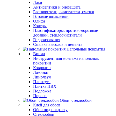
Лаки
Антисептики и биозащита
Растворители, очистители, смазки
Готовые шпаклевки
Олифа
Колеры
Пластификаторы, противоморозные
добавки, стеклоочистители
Гидроизоляция
Смывка высолов и цемента
Напольные покрытия
Винил
Инструмент для монтажа напольных
покрытий
Ковролин
Ламинат
Линолеум
Плинтуса
Плитка ПВХ
Подложка
Пороги
Обои, стеклообои
Клей для обоев
Обои под покраску
Стеклообои