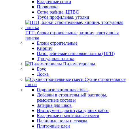
Кладочные сетки
Проволока
Сетка рабица, ЦПВС
Труба профильная, уголки
ПГП, блоки строительные, кирпич, тротуарная
плитка
Блоки строительные
Кирпич
Пазогребневые гипсовые плиты (ПГП)
Тротуарная плитка
Пиломатериалы
Брус
Доска
Сухие строительные
смеси
Гидроизоляционная смесь
Добавки в строительный растворы,
ремонтные составы
Затирка для швов
Инструмент для штукатурных работ
Кладочные и монтажные смеси
Наливные полы и стяжка
Плиточные клеи