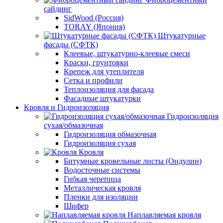
сайдинг
SidWood (Россия)
TORAY (Япония)
Штукатурные
фасады (СФТК)
Клеевые, штукатурно-клеевые смеси
Краски, грунтовки
Крепеж для утеплителя
Сетка и профили
Теплоизоляция для фасада
Фасадные штукатурки
Кровля и Гидроизоляция
Гидроизоляция
сухая/обмазочная
Гидроизоляция обмазочная
Гидроизоляция сухая
Кровля
Битумные кровельные листы (Ондулин)
Водосточные системы
Гибкая черепица
Металлическая кровля
Пленки для изоляции
Шифер
Наплавляемая кровля