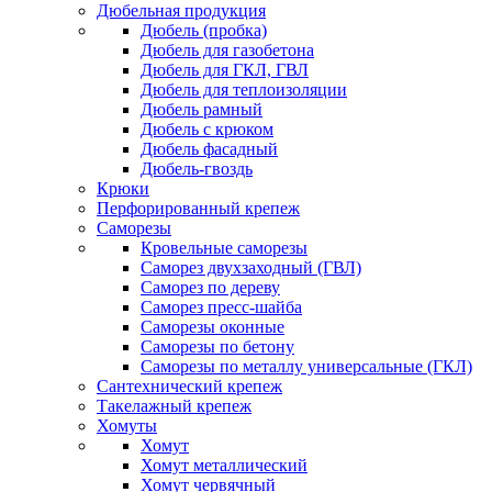
Дюбельная продукция
Дюбель (пробка)
Дюбель для газобетона
Дюбель для ГКЛ, ГВЛ
Дюбель для теплоизоляции
Дюбель рамный
Дюбель с крюком
Дюбель фасадный
Дюбель-гвоздь
Крюки
Перфорированный крепеж
Саморезы
Кровельные саморезы
Саморез двухзаходный (ГВЛ)
Саморез по дереву
Саморез пресс-шайба
Саморезы оконные
Саморезы по бетону
Саморезы по металлу универсальные (ГКЛ)
Сантехнический крепеж
Такелажный крепеж
Хомуты
Хомут
Хомут металлический
Хомут червячный