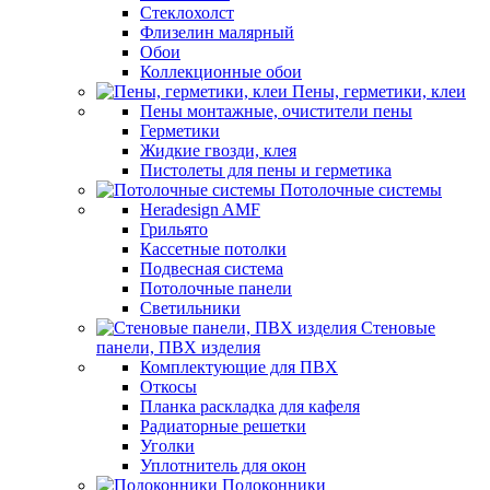
Стеклохолст
Флизелин малярный
Обои
Коллекционные обои
Пены, герметики, клеи
Пены монтажные, очистители пены
Герметики
Жидкие гвозди, клея
Пистолеты для пены и герметика
Потолочные системы
Heradesign AMF
Грильято
Кассетные потолки
Подвесная система
Потолочные панели
Светильники
Стеновые
панели, ПВХ изделия
Комплектующие для ПВХ
Откосы
Планка раскладка для кафеля
Радиаторные решетки
Уголки
Уплотнитель для окон
Подоконники