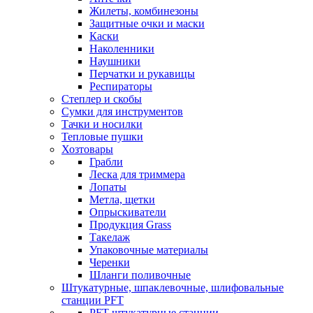
Жилеты, комбинезоны
Защитные очки и маски
Каски
Наколенники
Наушники
Перчатки и рукавицы
Респираторы
Степлер и скобы
Сумки для инструментов
Тачки и носилки
Тепловые пушки
Хозтовары
Грабли
Леска для триммера
Лопаты
Метла, щетки
Опрыскиватели
Продукция Grass
Такелаж
Упаковочные материалы
Черенки
Шланги поливочные
Штукатурные, шпаклевочные, шлифовальные
станции PFT
PFT штукатурные станции