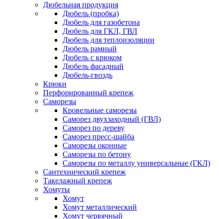
Дюбельная продукция
Дюбель (пробка)
Дюбель для газобетона
Дюбель для ГКЛ, ГВЛ
Дюбель для теплоизоляции
Дюбель рамный
Дюбель с крюком
Дюбель фасадный
Дюбель-гвоздь
Крюки
Перфорированный крепеж
Саморезы
Кровельные саморезы
Саморез двухзаходный (ГВЛ)
Саморез по дереву
Саморез пресс-шайба
Саморезы оконные
Саморезы по бетону
Саморезы по металлу универсальные (ГКЛ)
Сантехнический крепеж
Такелажный крепеж
Хомуты
Хомут
Хомут металлический
Хомут червячный