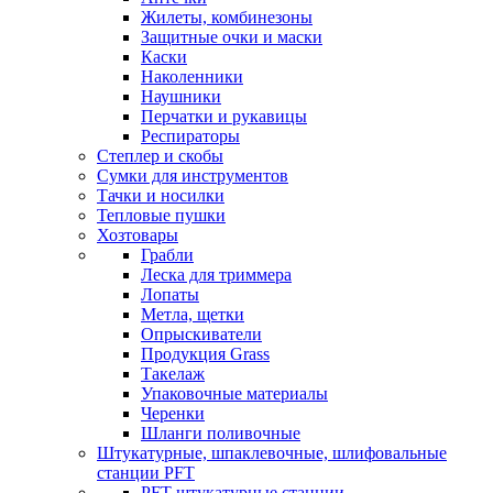
Жилеты, комбинезоны
Защитные очки и маски
Каски
Наколенники
Наушники
Перчатки и рукавицы
Респираторы
Степлер и скобы
Сумки для инструментов
Тачки и носилки
Тепловые пушки
Хозтовары
Грабли
Леска для триммера
Лопаты
Метла, щетки
Опрыскиватели
Продукция Grass
Такелаж
Упаковочные материалы
Черенки
Шланги поливочные
Штукатурные, шпаклевочные, шлифовальные
станции PFT
PFT штукатурные станции