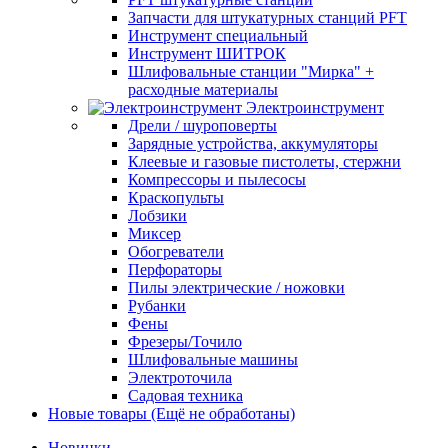
Запчасти для штукатурных станций PFT
Инструмент специальный
Инструмент ШИТРОК
Шлифовальные станции "Мирка" +
расходные материалы
Электроинструмент
Дрели / шуроповерты
Зарядные устройства, аккумуляторы
Клеевые и газовые пистолеты, стержни
Компрессоры и пылесосы
Краскопульты
Лобзики
Миксер
Обогреватели
Перфораторы
Пилы электрические / ножовки
Рубанки
Фены
Фрезеры/Точило
Шлифовальные машины
Электроточила
Садовая техника
Новые товары (Ещё не обработаны)
Новинки