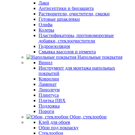
Лаки
Антисептики и биозащита
Растворители, очистители, смазки
Готовые шпаклевки
Олифа
Колеры
Пластификаторы, противоморозные
добавки, стеклоочистители
Гидроизоляция
Смывка высолов и цемента
Напольные покрытия
Винил
Инструмент для монтажа напольных
покрытий
Ковролин
Ламинат
Линолеум
Плинтуса
Плитка ПВХ
Подложка
Пороги
Обои, стеклообои
Клей для обоев
Обои под покраску
Стеклообои