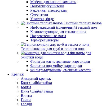
Мебель для ванной комнаты
Полотенцесушители
Раковины, пьедесталы
Смесители
Унитазы, биде
Системы теплых полов
Инфракрасный (пленочный) теплый пол
Комплектующие для теплого пола
Нагревательные маты
Терморегуляторы
Теплоизоляция для труб и теплого пола
Фильтры для
очистки воды
Фильтры магистральные, картриджи
Фильтры под мойку, картриджи
Фильтры-кувшины, сменные кассеты
Крепеж
Анкерный крепеж
Болт+шайба+гайка
Болты
Винт+шайба+гайка
Винты
Гайки
Гвозди