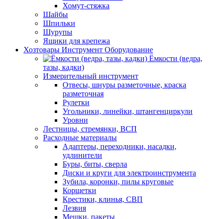
Хомут-стяжка
Шайбы
Шпильки
Шурупы
Ящики для крепежа
Хозтовары Инструмент Оборудование
Ёмкости (ведра,
тазы, кадки)
Измерительный инструмент
Отвесы, шнуры разметочные, краска
разметочная
Рулетки
Угольники, линейки, штангенциркули
Уровни
Лестницы, стремянки, ВСП
Расходные материалы
Адаптеры, переходники, насадки,
удлинители
Буры, биты, сверла
Диски и круги для электроинструмента
Зубила, коронки, пилы круговые
Корщетки
Крестики, клинья, СВП
Лезвия
Мешки, пакеты