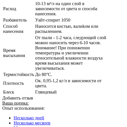
10-13 м²/л на один слой в
Расход
зависимости от цвета и способа
нанесения.
Разбавитель
Уайт-спирит 1050
Способ
Наносится киcтью, вaлиkом или
нанесения
рaспылением.
От пыли - 1-2 часа, следующий слой
можно наносить через 6-10 часов.
Внимание! При понижении
Время
температуры и увеличении
высыхания
относительной влажности воздуха
время высыхания может
увеличиваться.
Термостойкость
До 80°C.
Ок. 0,95-1,2 кг/л в зависимости от
Плотность
цвета.
Блеск
Глянцевый
Добавить отзыв
Ваша оценка:
Опыт использования:
Несколько дней
Несколько месяцев