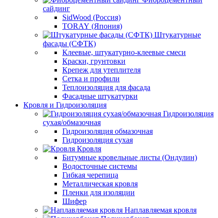
сайдинг
SidWood (Россия)
TORAY (Япония)
Штукатурные
фасады (СФТК)
Клеевые, штукатурно-клеевые смеси
Краски, грунтовки
Крепеж для утеплителя
Сетка и профили
Теплоизоляция для фасада
Фасадные штукатурки
Кровля и Гидроизоляция
Гидроизоляция
сухая/обмазочная
Гидроизоляция обмазочная
Гидроизоляция сухая
Кровля
Битумные кровельные листы (Ондулин)
Водосточные системы
Гибкая черепица
Металлическая кровля
Пленки для изоляции
Шифер
Наплавляемая кровля