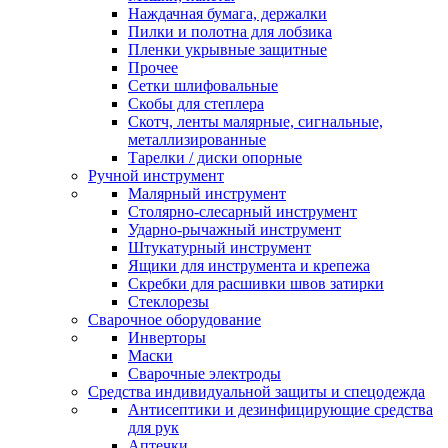
Наждачная бумага, держалки
Пилки и полотна для лобзика
Пленки укрывные защитные
Прочее
Сетки шлифовальные
Скобы для степлера
Скотч, ленты малярные, сигнальные,
металлизированные
Тарелки / диски опорные
Ручной инструмент
Малярный инструмент
Столярно-слесарный инструмент
Ударно-рычажный инструмент
Штукатурный инструмент
Ящики для инструмента и крепежа
Скребки для расшивки швов затирки
Стеклорезы
Сварочное оборудование
Инверторы
Маски
Сварочные электроды
Средства индивидуальной защиты и спецодежда
Антисептики и дезинфицирующие средства
для рук
Аптечки