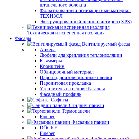
штапельного волокна
Фольгированный огнезащитный материал
ТЕХИЗОЛ
Экструдированный пенополистирол (XPS)
Техническая и вспененная изоляция
Фасады
Вентилируемый фасад
Анкера
Дюбели для крепления теплоизоляции
Кляммеры
Кронштейн
Облицовочный материал
Паро-гидроизоляционные пленки
Паронитовая прокладка
Утеплитель на основе базальта
Фасадный профиль
Софиты
Сэндвич-панели
Термопанели
Fineber
Фасадные панели
DÖCKE
Fineber
Фиброцементный