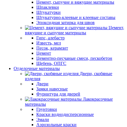
Цемент, сыпучие и вяжущие материалы
Шпаклевки
Штукатурки
Штукатурно-клеевые и клеевые составы
Эпоксидная затирка для швов
Цемент,
вяжущие и сыпучие материалы
Гипс, алебастр
Известь, мел
Песок, керамзит
Цемент
Цементно-песчаные смеси, пескобетон
Щебень, ОПГС
Отделочные материалы
Двери, скобяные
изделия
Двери
Замки навесные
Фурнитура для дверей
Лакокрасочные
материалы
Грунтовки
Краски воднодисперсионные
Эмали
Аэрозольные краски