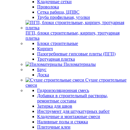
Кладочные сетки
Проволока
Сетка рабица, ЦПВС
Труба профильная, уголки
ПГП, блоки строительные, кирпич, тротуарная
плитка
Блоки строительные
Кирпич
Пазогребневые гипсовые плиты (ПГП)
Тротуарная плитка
Пиломатериалы
Брус
Доска
Сухие строительные
смеси
Гидроизоляционная смесь
Добавки в строительный растворы,
ремонтные составы
Затирка для швов
Инструмент для штукатурных работ
Кладочные и монтажные смеси
Наливные полы и стяжка
Плиточные клеи