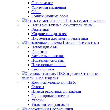
Стеклохолст
Флизелин малярный
Обои
Коллекционные обои
Пены, герметики, клеи
Пены монтажные, очистители пены
Герметики
Жидкие гвозди, клея
Пистолеты для пены и герметика
Потолочные системы
Heradesign AMF
Грильято
Кассетные потолки
Подвесная система
Потолочные панели
Светильники
Стеновые
панели, ПВХ изделия
Комплектующие для ПВХ
Откосы
Планка раскладка для кафеля
Радиаторные решетки
Уголки
Уплотнитель для окон
Подоконники