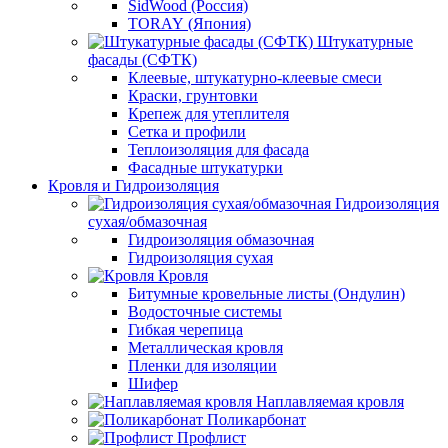
SidWood (Россия)
TORAY (Япония)
Штукатурные
фасады (СФТК)
Клеевые, штукатурно-клеевые смеси
Краски, грунтовки
Крепеж для утеплителя
Сетка и профили
Теплоизоляция для фасада
Фасадные штукатурки
Кровля и Гидроизоляция
Гидроизоляция
сухая/обмазочная
Гидроизоляция обмазочная
Гидроизоляция сухая
Кровля
Битумные кровельные листы (Ондулин)
Водосточные системы
Гибкая черепица
Металлическая кровля
Пленки для изоляции
Шифер
Наплавляемая кровля
Поликарбонат
Профлист