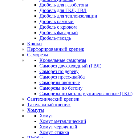
Дюбель для газобетона
Дюбель для ГКЛ, ГВЛ
Дюбель для теплоизоляции
Дюбель рамный
Дюбель с крюком
Дюбель фасадный
Дюбель-гвоздь
Крюки
Перфорированный крепеж
Саморезы
Кровельные саморезы
Саморез двухзаходный (ГВЛ)
Саморез по дереву
Саморез пресс-шайба
Саморезы оконные
Саморезы по бетону
Саморезы по металлу универсальные (ГКЛ)
Сантехнический крепеж
Такелажный крепеж
Хомуты
Хомут
Хомут металлический
Хомут червячный
Хомут-стяжка
Шайбы