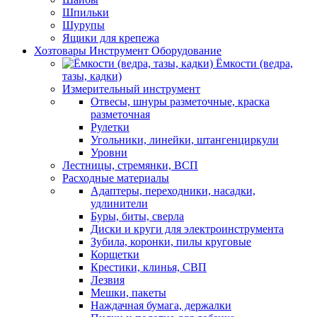
Шпильки
Шурупы
Ящики для крепежа
Хозтовары Инструмент Оборудование
Ёмкости (ведра,
тазы, кадки)
Измерительный инструмент
Отвесы, шнуры разметочные, краска
разметочная
Рулетки
Угольники, линейки, штангенциркули
Уровни
Лестницы, стремянки, ВСП
Расходные материалы
Адаптеры, переходники, насадки,
удлинители
Буры, биты, сверла
Диски и круги для электроинструмента
Зубила, коронки, пилы круговые
Корщетки
Крестики, клинья, СВП
Лезвия
Мешки, пакеты
Наждачная бумага, держалки