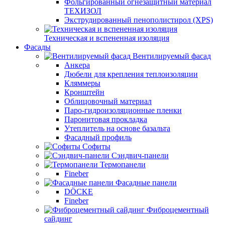
Фольгированный огнезащитный материал
ТЕХИЗОЛ
Экструдированный пенополистирол (XPS)
Техническая и вспененная изоляция
Фасады
Вентилируемый фасад
Анкера
Дюбели для крепления теплоизоляции
Кляммеры
Кронштейн
Облицовочный материал
Паро-гидроизоляционные пленки
Паронитовая прокладка
Утеплитель на основе базальта
Фасадный профиль
Софиты
Сэндвич-панели
Термопанели
Fineber
Фасадные панели
DÖCKE
Fineber
Фиброцементный
сайдинг