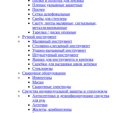
Пилки и полотна для лобзика
Пленки укрывные защитные
Прочее
Сетки шлифовальные
Скобы для степлера
Скотч, ленты малярные, сигнальные,
металлизированные
Тарелки / диски опорные
Ручной инструмент
Малярный инструмент
Столярно-слесарный инструмент
Ударно-рычажный инструмент
Штукатурный инструмент
Ящики для инструмента и крепежа
Скребки для расшивки швов затирки
Стеклорезы
Сварочное оборудование
Инверторы
Маски
Сварочные электроды
Средства индивидуальной защиты и спецодежда
Антисептики и дезинфицирующие средства
для рук
Аптечки
Жилеты, комбинезоны