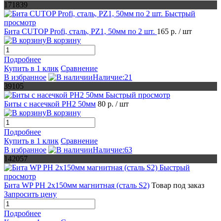
171839
Быстрый
просмотр
Бита CUTOP Profi, сталь, PZ1, 50мм по 2 шт.
165 р.
/ шт
В корзину
Подробнее
Купить в 1 клик
Сравнение
В избранное
Наличие:21
39105
Быстрый просмотр
Биты с насечкой РН2 50мм
80 р.
/ шт
В корзину
Подробнее
Купить в 1 клик
Сравнение
В избранное
Наличие:63
142057
Быстрый
просмотр
Бита WP PH 2x150мм магнитная (сталь S2)
Товар под заказ
Запросить цену
Подробнее