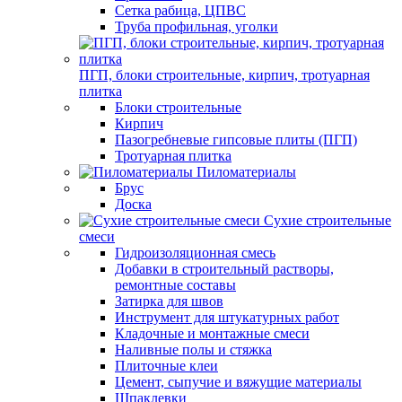
Сетка рабица, ЦПВС
Труба профильная, уголки
ПГП, блоки строительные, кирпич, тротуарная
плитка
Блоки строительные
Кирпич
Пазогребневые гипсовые плиты (ПГП)
Тротуарная плитка
Пиломатериалы
Брус
Доска
Сухие строительные
смеси
Гидроизоляционная смесь
Добавки в строительный растворы,
ремонтные составы
Затирка для швов
Инструмент для штукатурных работ
Кладочные и монтажные смеси
Наливные полы и стяжка
Плиточные клеи
Цемент, сыпучие и вяжущие материалы
Шпаклевки