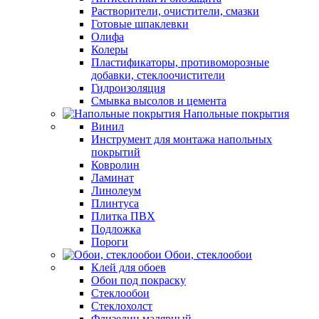
Растворители, очистители, смазки
Готовые шпаклевки
Олифа
Колеры
Пластификаторы, противоморозные
добавки, стеклоочистители
Гидроизоляция
Смывка высолов и цемента
Напольные покрытия
Винил
Инструмент для монтажа напольных
покрытий
Ковролин
Ламинат
Линолеум
Плинтуса
Плитка ПВХ
Подложка
Пороги
Обои, стеклообои
Клей для обоев
Обои под покраску
Стеклообои
Стеклохолст
Флизелин малярный