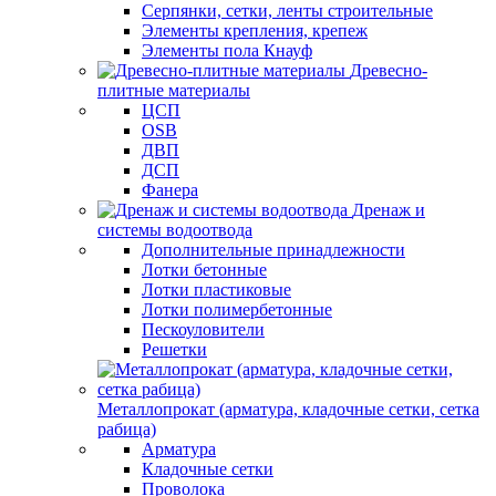
Серпянки, сетки, ленты строительные
Элементы крепления, крепеж
Элементы пола Кнауф
Древесно-
плитные материалы
ЦСП
OSB
ДВП
ДСП
Фанера
Дренаж и
системы водоотвода
Дополнительные принадлежности
Лотки бетонные
Лотки пластиковые
Лотки полимербетонные
Пескоуловители
Решетки
Металлопрокат (арматура, кладочные сетки, сетка
рабица)
Арматура
Кладочные сетки
Проволока