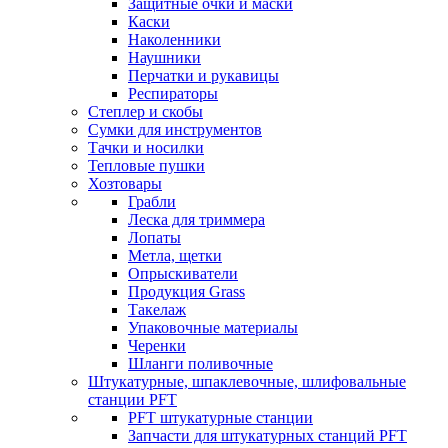
Защитные очки и маски
Каски
Наколенники
Наушники
Перчатки и рукавицы
Респираторы
Степлер и скобы
Сумки для инструментов
Тачки и носилки
Тепловые пушки
Хозтовары
Грабли
Леска для триммера
Лопаты
Метла, щетки
Опрыскиватели
Продукция Grass
Такелаж
Упаковочные материалы
Черенки
Шланги поливочные
Штукатурные, шпаклевочные, шлифовальные
станции PFT
PFT штукатурные станции
Запчасти для штукатурных станций PFT