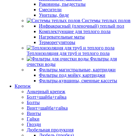
Раковины, пьедесталы
Смесители
Унитазы, биде
Системы теплых полов
Инфракрасный (пленочный) теплый пол
Комплектующие для теплого пола
Нагревательные маты
Терморегуляторы
Теплоизоляция для труб и теплого пола
Фильтры для
очистки воды
Фильтры магистральные, картриджи
Фильтры под мойку, картриджи
Фильтры-кувшины, сменные кассеты
Крепеж
Анкерный крепеж
Болт+шайба+гайка
Болты
Винт+шайба+гайка
Винты
Гайки
Гвозди
Дюбельная продукция
Дюбель (пробка)