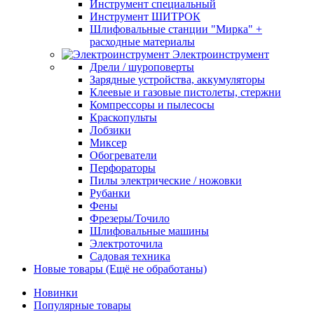
Инструмент специальный
Инструмент ШИТРОК
Шлифовальные станции "Мирка" +
расходные материалы
Электроинструмент
Дрели / шуроповерты
Зарядные устройства, аккумуляторы
Клеевые и газовые пистолеты, стержни
Компрессоры и пылесосы
Краскопульты
Лобзики
Миксер
Обогреватели
Перфораторы
Пилы электрические / ножовки
Рубанки
Фены
Фрезеры/Точило
Шлифовальные машины
Электроточила
Садовая техника
Новые товары (Ещё не обработаны)
Новинки
Популярные товары