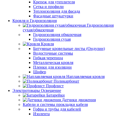
Крепеж для утеплителя
Сетка и профили
Теплоизоляция для фасада
Фасадные штукатурки
Кровля и Гидроизоляция
Гидроизоляция
сухая/обмазочная
Гидроизоляция обмазочная
Гидроизоляция сухая
Кровля
Битумные кровельные листы (Ондулин)
Водосточные системы
Гибкая черепица
Металлическая кровля
Пленки для изоляции
Шифер
Наплавляемая кровля
Поликарбонат
Профлист
Электротовары Освещение
Батарейки
Датчики движения
Кабели и системы прокладки кабеля
Гофра и трубы для кабелей
Изолента