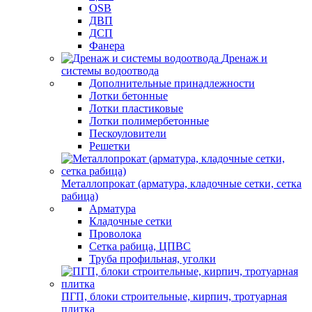
OSB
ДВП
ДСП
Фанера
Дренаж и
системы водоотвода
Дополнительные принадлежности
Лотки бетонные
Лотки пластиковые
Лотки полимербетонные
Пескоуловители
Решетки
Металлопрокат (арматура, кладочные сетки, сетка
рабица)
Арматура
Кладочные сетки
Проволока
Сетка рабица, ЦПВС
Труба профильная, уголки
ПГП, блоки строительные, кирпич, тротуарная
плитка