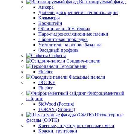
Вентилируемый фасад
Анкера
Дюбели для крепления теплоизоляции
Кляммеры
Кронштейн
Облицовочный материал
Паро-гидроизоляционные пленки
Паронитовая прокладка
Утеплитель на основе базальта
Фасадный профиль
Софиты
Сэндвич-панели
Термопанели
Fineber
Фасадные панели
DÖCKE
Fineber
Фиброцементный
сайдинг
SidWood (Россия)
TORAY (Япония)
Штукатурные
фасады (СФТК)
Клеевые, штукатурно-клеевые смеси
Краски, грунтовки