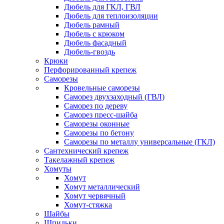
Дюбель для ГКЛ, ГВЛ
Дюбель для теплоизоляции
Дюбель рамный
Дюбель с крюком
Дюбель фасадный
Дюбель-гвоздь
Крюки
Перфорированный крепеж
Саморезы
Кровельные саморезы
Саморез двухзаходный (ГВЛ)
Саморез по дереву
Саморез пресс-шайба
Саморезы оконные
Саморезы по бетону
Саморезы по металлу универсальные (ГКЛ)
Сантехнический крепеж
Такелажный крепеж
Хомуты
Хомут
Хомут металлический
Хомут червячный
Хомут-стяжка
Шайбы
Шпильки