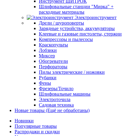
Инструмент ШИТРОК
Шлифовальные станции "Мирка" +
расходные материалы
Электроинструмент
Дрели / шуроповерты
Зарядные устройства, аккумуляторы
Клеевые и газовые пистолеты, стержни
Компрессоры и пылесосы
Краскопульты
Лобзики
Миксер
Обогреватели
Перфораторы
Пилы электрические / ножовки
Рубанки
Фены
Фрезеры/Точило
Шлифовальные машины
Электроточила
Садовая техника
Новые товары (Ещё не обработаны)
Новинки
Популярные товары
Распродажи и скидки