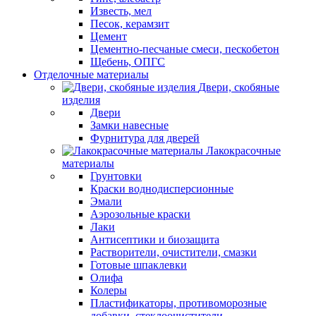
Известь, мел
Песок, керамзит
Цемент
Цементно-песчаные смеси, пескобетон
Щебень, ОПГС
Отделочные материалы
Двери, скобяные
изделия
Двери
Замки навесные
Фурнитура для дверей
Лакокрасочные
материалы
Грунтовки
Краски воднодисперсионные
Эмали
Аэрозольные краски
Лаки
Антисептики и биозащита
Растворители, очистители, смазки
Готовые шпаклевки
Олифа
Колеры
Пластификаторы, противоморозные
добавки, стеклоочистители