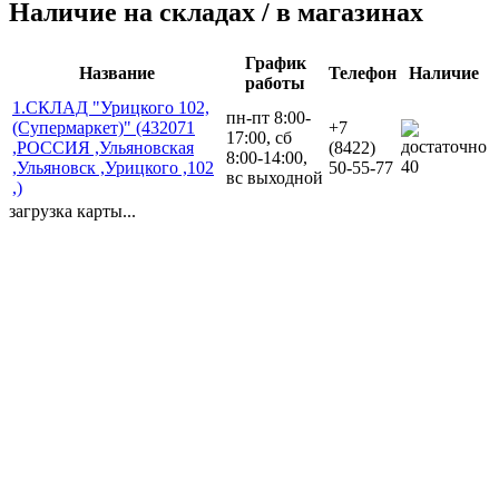
Наличие на складах / в магазинах
График
Название
Телефон
Наличие
работы
1.СКЛАД "Урицкого 102,
пн-пт 8:00-
(Супермаркет)" (432071
+7
17:00, сб
,РОССИЯ ,Ульяновская
(8422)
8:00-14:00,
40
,Ульяновск ,Урицкого ,102
50-55-77
вс выходной
,)
загрузка карты...