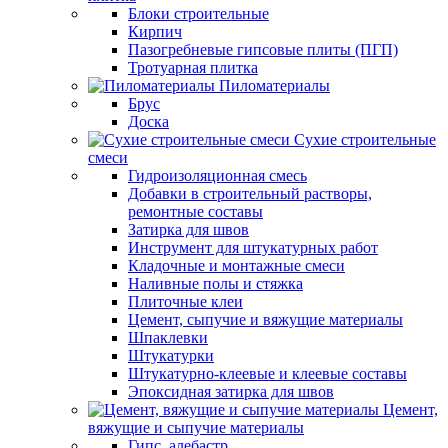
Блоки строительные
Кирпич
Пазогребневые гипсовые плиты (ПГП)
Тротуарная плитка
Пиломатериалы
Брус
Доска
Сухие строительные
смеси
Гидроизоляционная смесь
Добавки в строительный растворы,
ремонтные составы
Затирка для швов
Инструмент для штукатурных работ
Кладочные и монтажные смеси
Наливные полы и стяжка
Плиточные клеи
Цемент, сыпучие и вяжущие материалы
Шпаклевки
Штукатурки
Штукатурно-клеевые и клеевые составы
Эпоксидная затирка для швов
Цемент,
вяжущие и сыпучие материалы
Гипс, алебастр