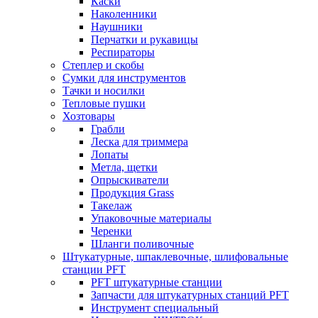
Каски
Наколенники
Наушники
Перчатки и рукавицы
Респираторы
Степлер и скобы
Сумки для инструментов
Тачки и носилки
Тепловые пушки
Хозтовары
Грабли
Леска для триммера
Лопаты
Метла, щетки
Опрыскиватели
Продукция Grass
Такелаж
Упаковочные материалы
Черенки
Шланги поливочные
Штукатурные, шпаклевочные, шлифовальные
станции PFT
PFT штукатурные станции
Запчасти для штукатурных станций PFT
Инструмент специальный