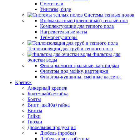
Смесители
Унитазы, биде
Системы теплых полов
Инфракрасный (пленочный) теплый пол
Комплектующие для теплого пола
Нагревательные маты
Терморегуляторы
Теплоизоляция для труб и теплого пола
Фильтры для
очистки воды
Фильтры магистральные, картриджи
Фильтры под мойку, картриджи
Фильтры-кувшины, сменные кассеты
Крепеж
Анкерный крепеж
Болт+шайба+гайка
Болты
Винт+шайба+гайка
Винты
Гайки
Гвозди
Дюбельная продукция
Дюбель (пробка)
Дюбель для газобетона