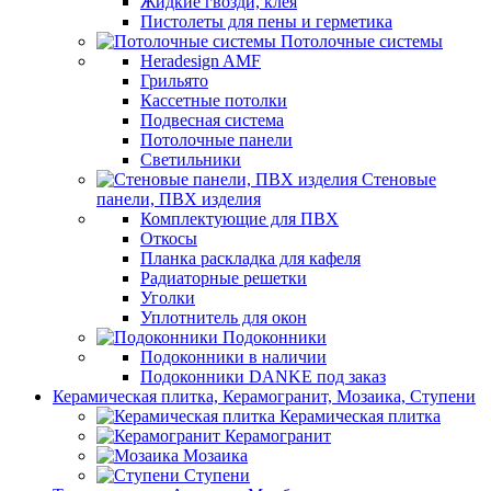
Жидкие гвозди, клея
Пистолеты для пены и герметика
Потолочные системы
Heradesign AMF
Грильято
Кассетные потолки
Подвесная система
Потолочные панели
Светильники
Стеновые
панели, ПВХ изделия
Комплектующие для ПВХ
Откосы
Планка раскладка для кафеля
Радиаторные решетки
Уголки
Уплотнитель для окон
Подоконники
Подоконники в наличии
Подоконники DANKE под заказ
Керамическая плитка, Керамогранит, Мозаика, Ступени
Керамическая плитка
Керамогранит
Мозаика
Ступени