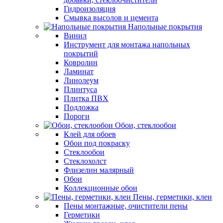
Гидроизоляция
Смывка высолов и цемента
Напольные покрытия
Винил
Инструмент для монтажа напольных
покрытий
Ковролин
Ламинат
Линолеум
Плинтуса
Плитка ПВХ
Подложка
Пороги
Обои, стеклообои
Клей для обоев
Обои под покраску
Стеклообои
Стеклохолст
Флизелин малярный
Обои
Коллекционные обои
Пены, герметики, клеи
Пены монтажные, очистители пены
Герметики