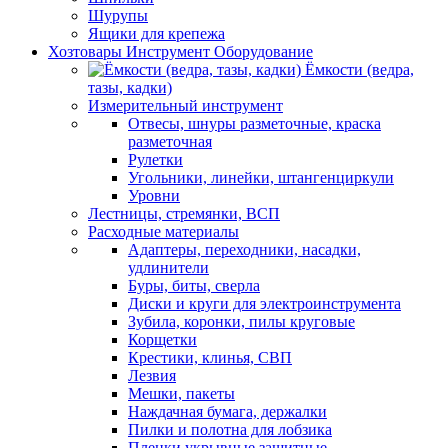
Шурупы
Ящики для крепежа
Хозтовары Инструмент Оборудование
Ёмкости (ведра,
тазы, кадки)
Измерительный инструмент
Отвесы, шнуры разметочные, краска
разметочная
Рулетки
Угольники, линейки, штангенциркули
Уровни
Лестницы, стремянки, ВСП
Расходные материалы
Адаптеры, переходники, насадки,
удлинители
Буры, биты, сверла
Диски и круги для электроинструмента
Зубила, коронки, пилы круговые
Корщетки
Крестики, клинья, СВП
Лезвия
Мешки, пакеты
Наждачная бумага, держалки
Пилки и полотна для лобзика
Пленки укрывные защитные