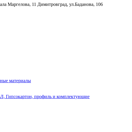
рала Маргелова, 11
Димитровград, ул.Баданова, 106
нные материалы
Л, Гипсокартон, профиль и комплектующие