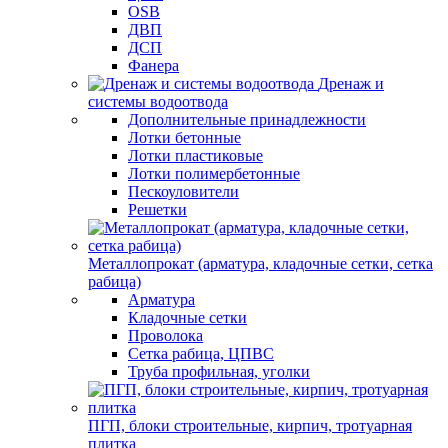
OSB
ДВП
ДСП
Фанера
Дренаж и
системы водоотвода
Дополнительные принадлежности
Лотки бетонные
Лотки пластиковые
Лотки полимербетонные
Пескоуловители
Решетки
Металлопрокат (арматура, кладочные сетки, сетка
рабица)
Арматура
Кладочные сетки
Проволока
Сетка рабица, ЦПВС
Труба профильная, уголки
ПГП, блоки строительные, кирпич, тротуарная
плитка