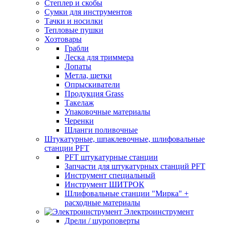
Степлер и скобы
Сумки для инструментов
Тачки и носилки
Тепловые пушки
Хозтовары
Грабли
Леска для триммера
Лопаты
Метла, щетки
Опрыскиватели
Продукция Grass
Такелаж
Упаковочные материалы
Черенки
Шланги поливочные
Штукатурные, шпаклевочные, шлифовальные
станции PFT
PFT штукатурные станции
Запчасти для штукатурных станций PFT
Инструмент специальный
Инструмент ШИТРОК
Шлифовальные станции "Мирка" +
расходные материалы
Электроинструмент
Дрели / шуроповерты