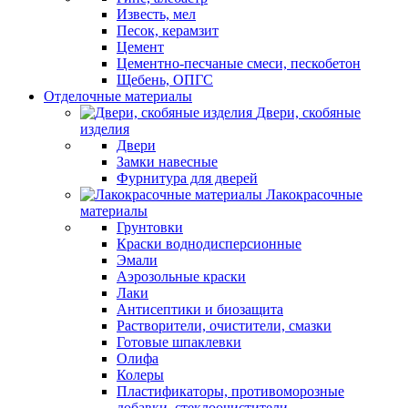
Известь, мел
Песок, керамзит
Цемент
Цементно-песчаные смеси, пескобетон
Щебень, ОПГС
Отделочные материалы
Двери, скобяные
изделия
Двери
Замки навесные
Фурнитура для дверей
Лакокрасочные
материалы
Грунтовки
Краски воднодисперсионные
Эмали
Аэрозольные краски
Лаки
Антисептики и биозащита
Растворители, очистители, смазки
Готовые шпаклевки
Олифа
Колеры
Пластификаторы, противоморозные
добавки, стеклоочистители