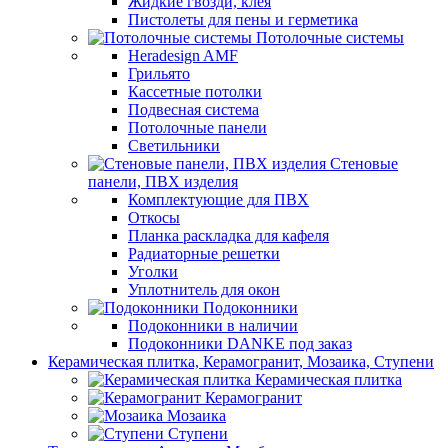
Жидкие гвозди, клея
Пистолеты для пены и герметика
Потолочные системы
Heradesign AMF
Грильято
Кассетные потолки
Подвесная система
Потолочные панели
Светильники
Стеновые
панели, ПВХ изделия
Комплектующие для ПВХ
Откосы
Планка раскладка для кафеля
Радиаторные решетки
Уголки
Уплотнитель для окон
Подоконники
Подоконники в наличии
Подоконники DANKE под заказ
Керамическая плитка, Керамогранит, Мозаика, Ступени
Керамическая плитка
Керамогранит
Мозаика
Ступени