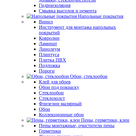
Гидроизоляция
Смывка высолов и цемента
Напольные покрытия
Винил
Инструмент для монтажа напольных
покрытий
Ковролин
Ламинат
Линолеум
Плинтуса
Плитка ПВХ
Подложка
Пороги
Обои, стеклообои
Клей для обоев
Обои под покраску
Стеклообои
Стеклохолст
Флизелин малярный
Обои
Коллекционные обои
Пены, герметики, клеи
Пены монтажные, очистители пены
Герметики