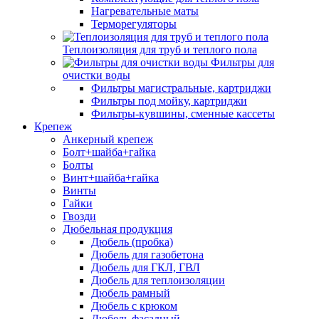
Нагревательные маты
Терморегуляторы
Теплоизоляция для труб и теплого пола
Фильтры для
очистки воды
Фильтры магистральные, картриджи
Фильтры под мойку, картриджи
Фильтры-кувшины, сменные кассеты
Крепеж
Анкерный крепеж
Болт+шайба+гайка
Болты
Винт+шайба+гайка
Винты
Гайки
Гвозди
Дюбельная продукция
Дюбель (пробка)
Дюбель для газобетона
Дюбель для ГКЛ, ГВЛ
Дюбель для теплоизоляции
Дюбель рамный
Дюбель с крюком
Дюбель фасадный