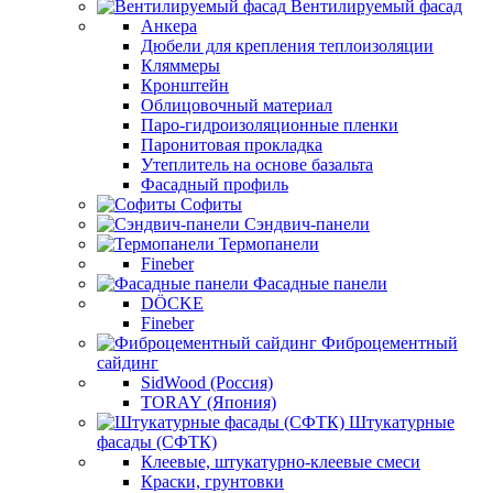
Вентилируемый фасад
Анкера
Дюбели для крепления теплоизоляции
Кляммеры
Кронштейн
Облицовочный материал
Паро-гидроизоляционные пленки
Паронитовая прокладка
Утеплитель на основе базальта
Фасадный профиль
Софиты
Сэндвич-панели
Термопанели
Fineber
Фасадные панели
DÖCKE
Fineber
Фиброцементный
сайдинг
SidWood (Россия)
TORAY (Япония)
Штукатурные
фасады (СФТК)
Клеевые, штукатурно-клеевые смеси
Краски, грунтовки