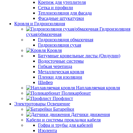
Крепеж для утеплителя
Сетка и профили
Теплоизоляция для фасада
Фасадные штукатурки
Кровля и Гидроизоляция
Гидроизоляция
сухая/обмазочная
Гидроизоляция обмазочная
Гидроизоляция сухая
Кровля
Битумные кровельные листы (Ондулин)
Водосточные системы
Гибкая черепица
Металлическая кровля
Пленки для изоляции
Шифер
Наплавляемая кровля
Поликарбонат
Профлист
Электротовары Освещение
Батарейки
Датчики движения
Кабели и системы прокладки кабеля
Гофра и трубы для кабелей
Изолента