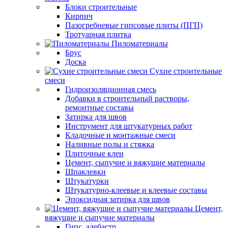
Блоки строительные
Кирпич
Пазогребневые гипсовые плиты (ПГП)
Тротуарная плитка
Пиломатериалы
Брус
Доска
Сухие строительные
смеси
Гидроизоляционная смесь
Добавки в строительный растворы,
ремонтные составы
Затирка для швов
Инструмент для штукатурных работ
Кладочные и монтажные смеси
Наливные полы и стяжка
Плиточные клеи
Цемент, сыпучие и вяжущие материалы
Шпаклевки
Штукатурки
Штукатурно-клеевые и клеевые составы
Эпоксидная затирка для швов
Цемент,
вяжущие и сыпучие материалы
Гипс, алебастр