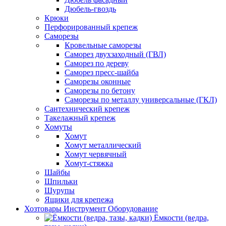
Дюбель-гвоздь
Крюки
Перфорированный крепеж
Саморезы
Кровельные саморезы
Саморез двухзаходный (ГВЛ)
Саморез по дереву
Саморез пресс-шайба
Саморезы оконные
Саморезы по бетону
Саморезы по металлу универсальные (ГКЛ)
Сантехнический крепеж
Такелажный крепеж
Хомуты
Хомут
Хомут металлический
Хомут червячный
Хомут-стяжка
Шайбы
Шпильки
Шурупы
Ящики для крепежа
Хозтовары Инструмент Оборудование
Ёмкости (ведра,