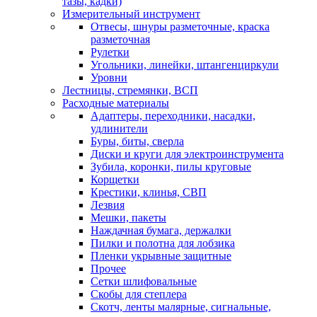
тазы, кадки)
Измерительный инструмент
Отвесы, шнуры разметочные, краска
разметочная
Рулетки
Угольники, линейки, штангенциркули
Уровни
Лестницы, стремянки, ВСП
Расходные материалы
Адаптеры, переходники, насадки,
удлинители
Буры, биты, сверла
Диски и круги для электроинструмента
Зубила, коронки, пилы круговые
Корщетки
Крестики, клинья, СВП
Лезвия
Мешки, пакеты
Наждачная бумага, держалки
Пилки и полотна для лобзика
Пленки укрывные защитные
Прочее
Сетки шлифовальные
Скобы для степлера
Скотч, ленты малярные, сигнальные,