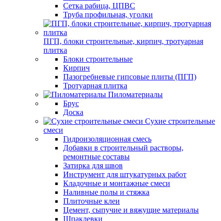
Сетка рабица, ЦПВС
Труба профильная, уголки
ПГП, блоки строительные, кирпич, тротуарная
плитка
Блоки строительные
Кирпич
Пазогребневые гипсовые плиты (ПГП)
Тротуарная плитка
Пиломатериалы
Брус
Доска
Сухие строительные
смеси
Гидроизоляционная смесь
Добавки в строительный растворы,
ремонтные составы
Затирка для швов
Инструмент для штукатурных работ
Кладочные и монтажные смеси
Наливные полы и стяжка
Плиточные клеи
Цемент, сыпучие и вяжущие материалы
Шпаклевки