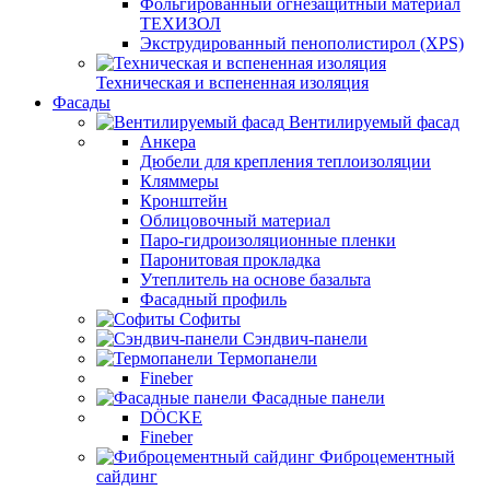
Фольгированный огнезащитный материал
ТЕХИЗОЛ
Экструдированный пенополистирол (XPS)
Техническая и вспененная изоляция
Фасады
Вентилируемый фасад
Анкера
Дюбели для крепления теплоизоляции
Кляммеры
Кронштейн
Облицовочный материал
Паро-гидроизоляционные пленки
Паронитовая прокладка
Утеплитель на основе базальта
Фасадный профиль
Софиты
Сэндвич-панели
Термопанели
Fineber
Фасадные панели
DÖCKE
Fineber
Фиброцементный
сайдинг