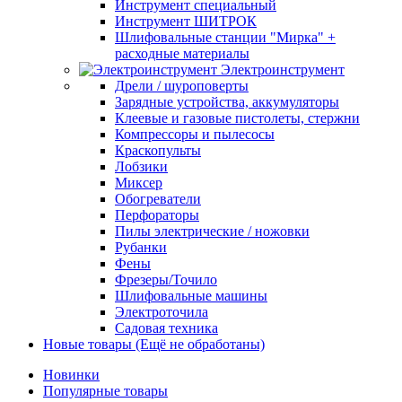
Инструмент специальный
Инструмент ШИТРОК
Шлифовальные станции "Мирка" +
расходные материалы
Электроинструмент
Дрели / шуроповерты
Зарядные устройства, аккумуляторы
Клеевые и газовые пистолеты, стержни
Компрессоры и пылесосы
Краскопульты
Лобзики
Миксер
Обогреватели
Перфораторы
Пилы электрические / ножовки
Рубанки
Фены
Фрезеры/Точило
Шлифовальные машины
Электроточила
Садовая техника
Новые товары (Ещё не обработаны)
Новинки
Популярные товары