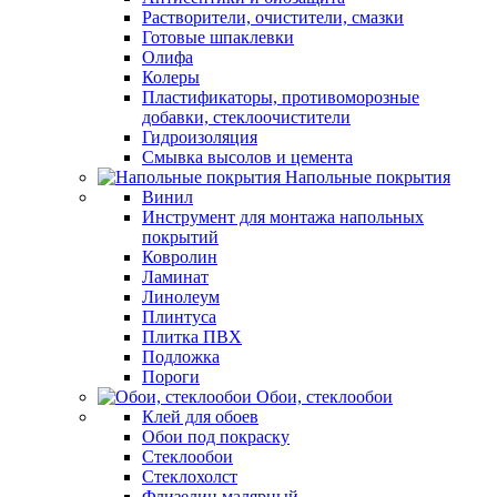
Растворители, очистители, смазки
Готовые шпаклевки
Олифа
Колеры
Пластификаторы, противоморозные
добавки, стеклоочистители
Гидроизоляция
Смывка высолов и цемента
Напольные покрытия
Винил
Инструмент для монтажа напольных
покрытий
Ковролин
Ламинат
Линолеум
Плинтуса
Плитка ПВХ
Подложка
Пороги
Обои, стеклообои
Клей для обоев
Обои под покраску
Стеклообои
Стеклохолст
Флизелин малярный