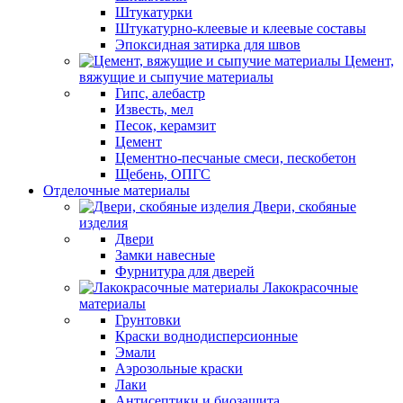
Штукатурки
Штукатурно-клеевые и клеевые составы
Эпоксидная затирка для швов
Цемент,
вяжущие и сыпучие материалы
Гипс, алебастр
Известь, мел
Песок, керамзит
Цемент
Цементно-песчаные смеси, пескобетон
Щебень, ОПГС
Отделочные материалы
Двери, скобяные
изделия
Двери
Замки навесные
Фурнитура для дверей
Лакокрасочные
материалы
Грунтовки
Краски воднодисперсионные
Эмали
Аэрозольные краски
Лаки
Антисептики и биозащита