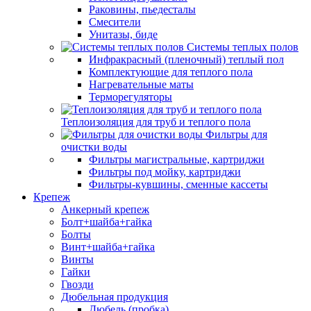
Раковины, пьедесталы
Смесители
Унитазы, биде
Системы теплых полов
Инфракрасный (пленочный) теплый пол
Комплектующие для теплого пола
Нагревательные маты
Терморегуляторы
Теплоизоляция для труб и теплого пола
Фильтры для
очистки воды
Фильтры магистральные, картриджи
Фильтры под мойку, картриджи
Фильтры-кувшины, сменные кассеты
Крепеж
Анкерный крепеж
Болт+шайба+гайка
Болты
Винт+шайба+гайка
Винты
Гайки
Гвозди
Дюбельная продукция
Дюбель (пробка)