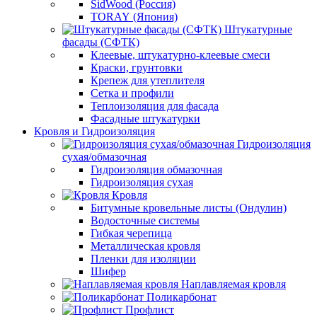
SidWood (Россия)
TORAY (Япония)
Штукатурные
фасады (СФТК)
Клеевые, штукатурно-клеевые смеси
Краски, грунтовки
Крепеж для утеплителя
Сетка и профили
Теплоизоляция для фасада
Фасадные штукатурки
Кровля и Гидроизоляция
Гидроизоляция
сухая/обмазочная
Гидроизоляция обмазочная
Гидроизоляция сухая
Кровля
Битумные кровельные листы (Ондулин)
Водосточные системы
Гибкая черепица
Металлическая кровля
Пленки для изоляции
Шифер
Наплавляемая кровля
Поликарбонат
Профлист