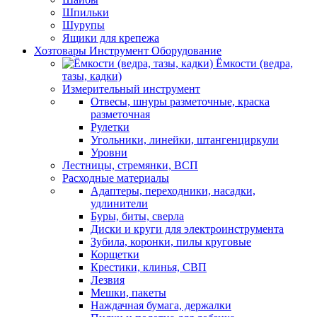
Шпильки
Шурупы
Ящики для крепежа
Хозтовары Инструмент Оборудование
Ёмкости (ведра,
тазы, кадки)
Измерительный инструмент
Отвесы, шнуры разметочные, краска
разметочная
Рулетки
Угольники, линейки, штангенциркули
Уровни
Лестницы, стремянки, ВСП
Расходные материалы
Адаптеры, переходники, насадки,
удлинители
Буры, биты, сверла
Диски и круги для электроинструмента
Зубила, коронки, пилы круговые
Корщетки
Крестики, клинья, СВП
Лезвия
Мешки, пакеты
Наждачная бумага, держалки