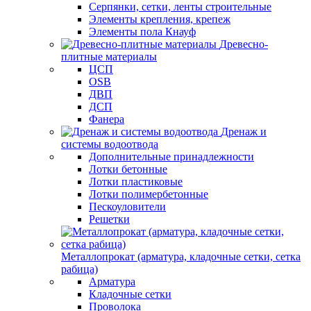
Серпянки, сетки, ленты строительные
Элементы крепления, крепеж
Элементы пола Кнауф
Древесно-
плитные материалы
ЦСП
OSB
ДВП
ДСП
Фанера
Дренаж и
системы водоотвода
Дополнительные принадлежности
Лотки бетонные
Лотки пластиковые
Лотки полимербетонные
Пескоуловители
Решетки
Металлопрокат (арматура, кладочные сетки, сетка
рабица)
Арматура
Кладочные сетки
Проволока