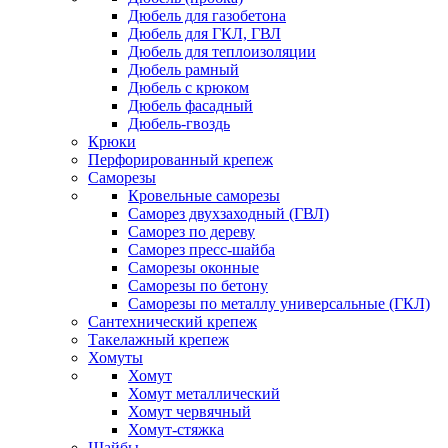
Дюбель для газобетона
Дюбель для ГКЛ, ГВЛ
Дюбель для теплоизоляции
Дюбель рамный
Дюбель с крюком
Дюбель фасадный
Дюбель-гвоздь
Крюки
Перфорированный крепеж
Саморезы
Кровельные саморезы
Саморез двухзаходный (ГВЛ)
Саморез по дереву
Саморез пресс-шайба
Саморезы оконные
Саморезы по бетону
Саморезы по металлу универсальные (ГКЛ)
Сантехнический крепеж
Такелажный крепеж
Хомуты
Хомут
Хомут металлический
Хомут червячный
Хомут-стяжка
Шайбы