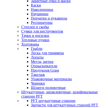
Защитные очки и маски
Каски
Наколенники
Наушники
Перчатки и рукавицы
Респираторы
Степлер и скобы
Сумки для инструментов
Тачки и носилки
Тепловые пушки
Хозтовары
Грабли
Леска для триммера
Лопаты
Метла, щетки
Опрыскиватели
Продукция Grass
Такелаж
Упаковочные материалы
Черенки
Шланги поливочные
Штукатурные, шпаклевочные, шлифовальные
станции PFT
PFT штукатурные станции
Запчасти для штукатурных станций PFT