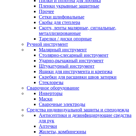
Пилки и полотна для лобзика
Пленки укрывные защитные
Прочее
Сетки шлифовальные
Скобы для степлера
Скотч, ленты малярные, сигнальные,
металлизированные
Тарелки / диски опорные
Ручной инструмент
Малярный инструмент
Столярно-слесарный инструмент
Ударно-рычажный инструмент
Штукатурный инструмент
Ящики для инструмента и крепежа
Скребки для расшивки швов затирки
Стеклорезы
Сварочное оборудование
Инверторы
Маски
Сварочные электроды
Средства индивидуальной защиты и спецодежда
Антисептики и дезинфицирующие средства
для рук
Аптечки
Жилеты, комбинезоны