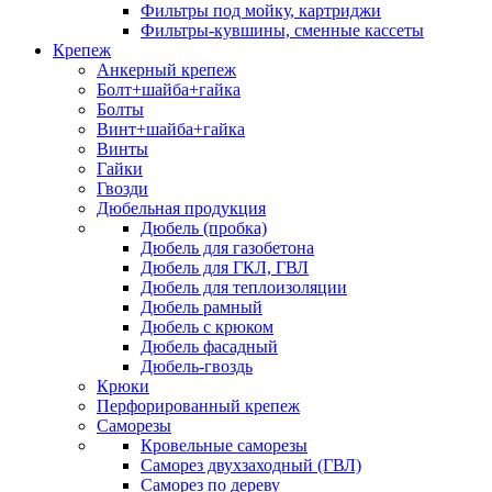
Фильтры под мойку, картриджи
Фильтры-кувшины, сменные кассеты
Крепеж
Анкерный крепеж
Болт+шайба+гайка
Болты
Винт+шайба+гайка
Винты
Гайки
Гвозди
Дюбельная продукция
Дюбель (пробка)
Дюбель для газобетона
Дюбель для ГКЛ, ГВЛ
Дюбель для теплоизоляции
Дюбель рамный
Дюбель с крюком
Дюбель фасадный
Дюбель-гвоздь
Крюки
Перфорированный крепеж
Саморезы
Кровельные саморезы
Саморез двухзаходный (ГВЛ)
Саморез по дереву