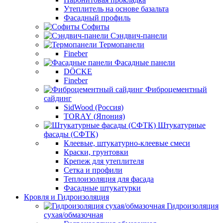
Утеплитель на основе базальта
Фасадный профиль
Софиты
Сэндвич-панели
Термопанели
Fineber
Фасадные панели
DÖCKE
Fineber
Фиброцементный
сайдинг
SidWood (Россия)
TORAY (Япония)
Штукатурные
фасады (СФТК)
Клеевые, штукатурно-клеевые смеси
Краски, грунтовки
Крепеж для утеплителя
Сетка и профили
Теплоизоляция для фасада
Фасадные штукатурки
Кровля и Гидроизоляция
Гидроизоляция
сухая/обмазочная