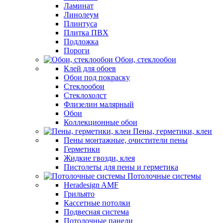
Ламинат
Линолеум
Плинтуса
Плитка ПВХ
Подложка
Пороги
Обои, стеклообои
Клей для обоев
Обои под покраску
Стеклообои
Стеклохолст
Флизелин малярный
Обои
Коллекционные обои
Пены, герметики, клеи
Пены монтажные, очистители пены
Герметики
Жидкие гвозди, клея
Пистолеты для пены и герметика
Потолочные системы
Heradesign AMF
Грильято
Кассетные потолки
Подвесная система
Потолочные панели