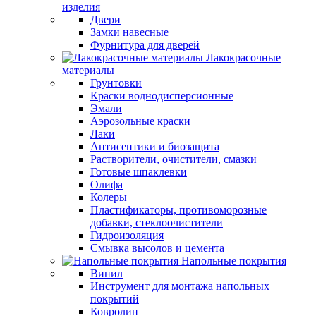
изделия
Двери
Замки навесные
Фурнитура для дверей
Лакокрасочные
материалы
Грунтовки
Краски воднодисперсионные
Эмали
Аэрозольные краски
Лаки
Антисептики и биозащита
Растворители, очистители, смазки
Готовые шпаклевки
Олифа
Колеры
Пластификаторы, противоморозные
добавки, стеклоочистители
Гидроизоляция
Смывка высолов и цемента
Напольные покрытия
Винил
Инструмент для монтажа напольных
покрытий
Ковролин