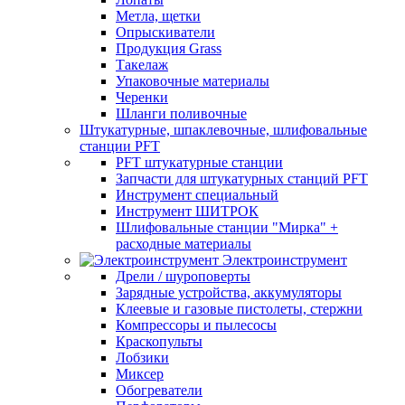
Метла, щетки
Опрыскиватели
Продукция Grass
Такелаж
Упаковочные материалы
Черенки
Шланги поливочные
Штукатурные, шпаклевочные, шлифовальные
станции PFT
PFT штукатурные станции
Запчасти для штукатурных станций PFT
Инструмент специальный
Инструмент ШИТРОК
Шлифовальные станции "Мирка" +
расходные материалы
Электроинструмент
Дрели / шуроповерты
Зарядные устройства, аккумуляторы
Клеевые и газовые пистолеты, стержни
Компрессоры и пылесосы
Краскопульты
Лобзики
Миксер
Обогреватели