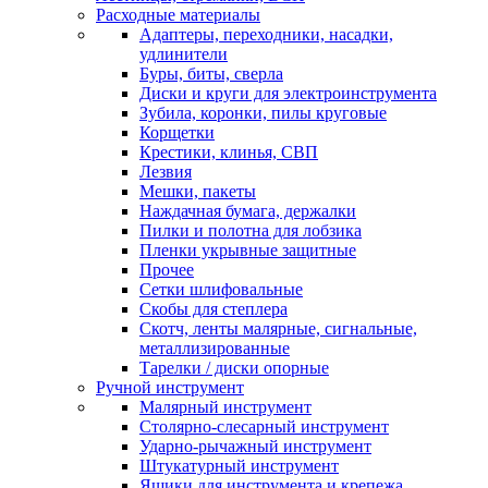
Расходные материалы
Адаптеры, переходники, насадки,
удлинители
Буры, биты, сверла
Диски и круги для электроинструмента
Зубила, коронки, пилы круговые
Корщетки
Крестики, клинья, СВП
Лезвия
Мешки, пакеты
Наждачная бумага, держалки
Пилки и полотна для лобзика
Пленки укрывные защитные
Прочее
Сетки шлифовальные
Скобы для степлера
Скотч, ленты малярные, сигнальные,
металлизированные
Тарелки / диски опорные
Ручной инструмент
Малярный инструмент
Столярно-слесарный инструмент
Ударно-рычажный инструмент
Штукатурный инструмент
Ящики для инструмента и крепежа