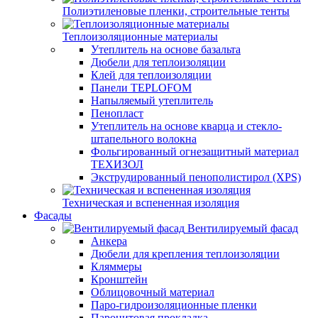
Полиэтиленовые пленки, строительные тенты
Теплоизоляционные материалы
Утеплитель на основе базальта
Дюбели для теплоизоляции
Клей для теплоизоляции
Панели TEPLOFOM
Напыляемый утеплитель
Пенопласт
Утеплитель на основе кварца и стекло-
штапельного волокна
Фольгированный огнезащитный материал
ТЕХИЗОЛ
Экструдированный пенополистирол (XPS)
Техническая и вспененная изоляция
Фасады
Вентилируемый фасад
Анкера
Дюбели для крепления теплоизоляции
Кляммеры
Кронштейн
Облицовочный материал
Паро-гидроизоляционные пленки
Паронитовая прокладка