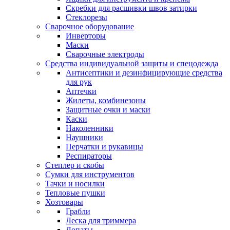
Скребки для расшивки швов затирки
Стеклорезы
Сварочное оборудование
Инверторы
Маски
Сварочные электроды
Средства индивидуальной защиты и спецодежда
Антисептики и дезинфицирующие средства
для рук
Аптечки
Жилеты, комбинезоны
Защитные очки и маски
Каски
Наколенники
Наушники
Перчатки и рукавицы
Респираторы
Степлер и скобы
Сумки для инструментов
Тачки и носилки
Тепловые пушки
Хозтовары
Грабли
Леска для триммера
Лопаты