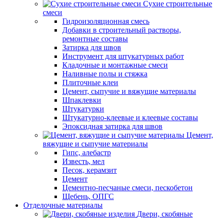
Сухие строительные
смеси
Гидроизоляционная смесь
Добавки в строительный растворы,
ремонтные составы
Затирка для швов
Инструмент для штукатурных работ
Кладочные и монтажные смеси
Наливные полы и стяжка
Плиточные клеи
Цемент, сыпучие и вяжущие материалы
Шпаклевки
Штукатурки
Штукатурно-клеевые и клеевые составы
Эпоксидная затирка для швов
Цемент,
вяжущие и сыпучие материалы
Гипс, алебастр
Известь, мел
Песок, керамзит
Цемент
Цементно-песчаные смеси, пескобетон
Щебень, ОПГС
Отделочные материалы
Двери, скобяные