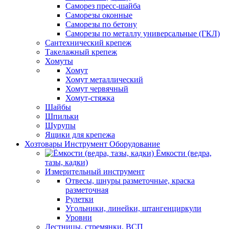
Саморез пресс-шайба
Саморезы оконные
Саморезы по бетону
Саморезы по металлу универсальные (ГКЛ)
Сантехнический крепеж
Такелажный крепеж
Хомуты
Хомут
Хомут металлический
Хомут червячный
Хомут-стяжка
Шайбы
Шпильки
Шурупы
Ящики для крепежа
Хозтовары Инструмент Оборудование
Ёмкости (ведра,
тазы, кадки)
Измерительный инструмент
Отвесы, шнуры разметочные, краска
разметочная
Рулетки
Угольники, линейки, штангенциркули
Уровни
Лестницы, стремянки, ВСП