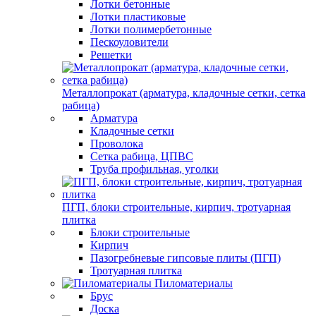
Лотки бетонные
Лотки пластиковые
Лотки полимербетонные
Пескоуловители
Решетки
Металлопрокат (арматура, кладочные сетки, сетка
рабица)
Арматура
Кладочные сетки
Проволока
Сетка рабица, ЦПВС
Труба профильная, уголки
ПГП, блоки строительные, кирпич, тротуарная
плитка
Блоки строительные
Кирпич
Пазогребневые гипсовые плиты (ПГП)
Тротуарная плитка
Пиломатериалы
Брус
Доска