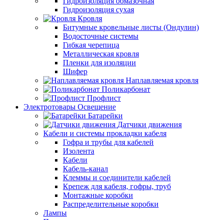
Гидроизоляция обмазочная
Гидроизоляция сухая
Кровля
Битумные кровельные листы (Ондулин)
Водосточные системы
Гибкая черепица
Металлическая кровля
Пленки для изоляции
Шифер
Наплавляемая кровля
Поликарбонат
Профлист
Электротовары Освещение
Батарейки
Датчики движения
Кабели и системы прокладки кабеля
Гофра и трубы для кабелей
Изолента
Кабели
Кабель-канал
Клеммы и соединители кабелей
Крепеж для кабеля, гофры, труб
Монтажные коробки
Распределительные коробки
Лампы