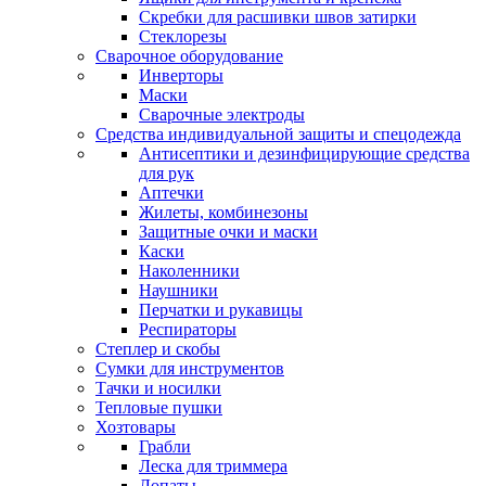
Скребки для расшивки швов затирки
Стеклорезы
Сварочное оборудование
Инверторы
Маски
Сварочные электроды
Средства индивидуальной защиты и спецодежда
Антисептики и дезинфицирующие средства
для рук
Аптечки
Жилеты, комбинезоны
Защитные очки и маски
Каски
Наколенники
Наушники
Перчатки и рукавицы
Респираторы
Степлер и скобы
Сумки для инструментов
Тачки и носилки
Тепловые пушки
Хозтовары
Грабли
Леска для триммера
Лопаты