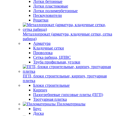
Лотки бетонные
Лотки пластиковые
Лотки полимербетонные
Пескоуловители
Решетки
Металлопрокат (арматура, кладочные сетки, сетка
рабица)
Арматура
Кладочные сетки
Проволока
Сетка рабица, ЦПВС
Труба профильная, уголки
ПГП, блоки строительные, кирпич, тротуарная
плитка
Блоки строительные
Кирпич
Пазогребневые гипсовые плиты (ПГП)
Тротуарная плитка
Пиломатериалы
Брус
Доска