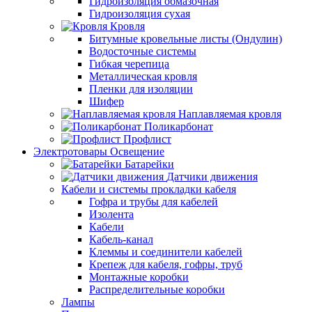
Гидроизоляция обмазочная
Гидроизоляция сухая
Кровля
Битумные кровельные листы (Ондулин)
Водосточные системы
Гибкая черепица
Металлическая кровля
Пленки для изоляции
Шифер
Наплавляемая кровля
Поликарбонат
Профлист
Электротовары Освещение
Батарейки
Датчики движения
Кабели и системы прокладки кабеля
Гофра и трубы для кабелей
Изолента
Кабели
Кабель-канал
Клеммы и соединители кабелей
Крепеж для кабеля, гофры, труб
Монтажные коробки
Распределительные коробки
Лампы