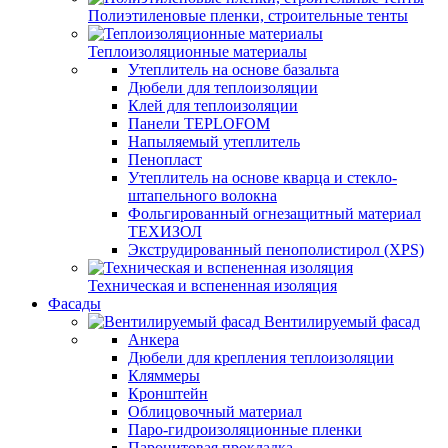
Полиэтиленовые пленки, строительные тенты
Теплоизоляционные материалы
Утеплитель на основе базальта
Дюбели для теплоизоляции
Клей для теплоизоляции
Панели TEPLOFOM
Напыляемый утеплитель
Пенопласт
Утеплитель на основе кварца и стекло-
штапельного волокна
Фольгированный огнезащитный материал
ТЕХИЗОЛ
Экструдированный пенополистирол (XPS)
Техническая и вспененная изоляция
Фасады
Вентилируемый фасад
Анкера
Дюбели для крепления теплоизоляции
Кляммеры
Кронштейн
Облицовочный материал
Паро-гидроизоляционные пленки
Паронитовая прокладка