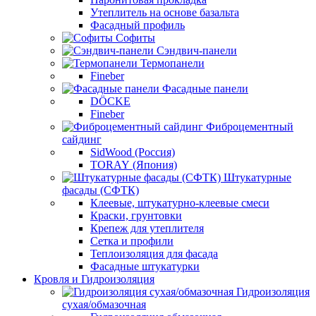
Утеплитель на основе базальта
Фасадный профиль
Софиты
Сэндвич-панели
Термопанели
Fineber
Фасадные панели
DÖCKE
Fineber
Фиброцементный
сайдинг
SidWood (Россия)
TORAY (Япония)
Штукатурные
фасады (СФТК)
Клеевые, штукатурно-клеевые смеси
Краски, грунтовки
Крепеж для утеплителя
Сетка и профили
Теплоизоляция для фасада
Фасадные штукатурки
Кровля и Гидроизоляция
Гидроизоляция
сухая/обмазочная