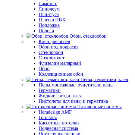
Ламинат
Линолеум
Плинтуса
Плитка ПВХ
Подложка
Пороги
Обои, стеклообои
Клей для обоев
Обои под покраску
Стеклообои
Стеклохолст
Флизелин малярный
Обои
Коллекционные обои
Пены, герметики, клеи
Пены монтажные, очистители пены
Герметики
Жидкие гвозди, клея
Пистолеты для пены и герметика
Потолочные системы
Heradesign AMF
Грильято
Кассетные потолки
Подвесная система
Потолочные панели