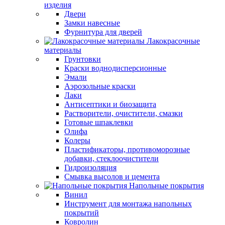
изделия
Двери
Замки навесные
Фурнитура для дверей
Лакокрасочные
материалы
Грунтовки
Краски воднодисперсионные
Эмали
Аэрозольные краски
Лаки
Антисептики и биозащита
Растворители, очистители, смазки
Готовые шпаклевки
Олифа
Колеры
Пластификаторы, противоморозные
добавки, стеклоочистители
Гидроизоляция
Смывка высолов и цемента
Напольные покрытия
Винил
Инструмент для монтажа напольных
покрытий
Ковролин