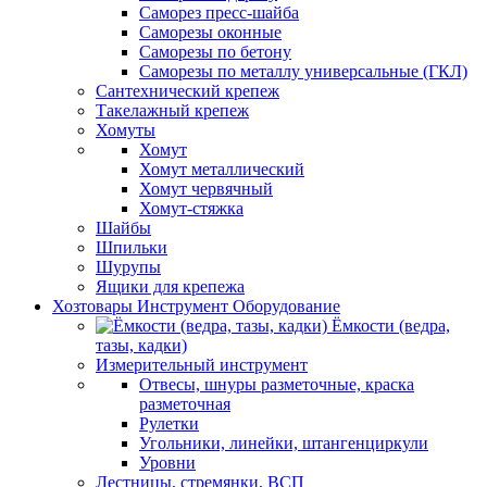
Саморез пресс-шайба
Саморезы оконные
Саморезы по бетону
Саморезы по металлу универсальные (ГКЛ)
Сантехнический крепеж
Такелажный крепеж
Хомуты
Хомут
Хомут металлический
Хомут червячный
Хомут-стяжка
Шайбы
Шпильки
Шурупы
Ящики для крепежа
Хозтовары Инструмент Оборудование
Ёмкости (ведра,
тазы, кадки)
Измерительный инструмент
Отвесы, шнуры разметочные, краска
разметочная
Рулетки
Угольники, линейки, штангенциркули
Уровни
Лестницы, стремянки, ВСП