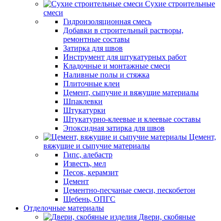
Сухие строительные
смеси
Гидроизоляционная смесь
Добавки в строительный растворы,
ремонтные составы
Затирка для швов
Инструмент для штукатурных работ
Кладочные и монтажные смеси
Наливные полы и стяжка
Плиточные клеи
Цемент, сыпучие и вяжущие материалы
Шпаклевки
Штукатурки
Штукатурно-клеевые и клеевые составы
Эпоксидная затирка для швов
Цемент,
вяжущие и сыпучие материалы
Гипс, алебастр
Известь, мел
Песок, керамзит
Цемент
Цементно-песчаные смеси, пескобетон
Щебень, ОПГС
Отделочные материалы
Двери, скобяные