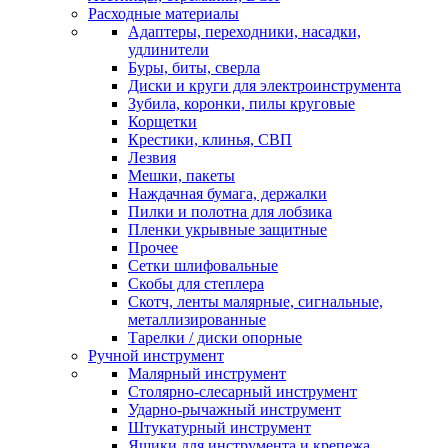
Расходные материалы
Адаптеры, переходники, насадки,
удлинители
Буры, биты, сверла
Диски и круги для электроинструмента
Зубила, коронки, пилы круговые
Корщетки
Крестики, клинья, СВП
Лезвия
Мешки, пакеты
Наждачная бумага, держалки
Пилки и полотна для лобзика
Пленки укрывные защитные
Прочее
Сетки шлифовальные
Скобы для степлера
Скотч, ленты малярные, сигнальные,
металлизированные
Тарелки / диски опорные
Ручной инструмент
Малярный инструмент
Столярно-слесарный инструмент
Ударно-рычажный инструмент
Штукатурный инструмент
Ящики для инструмента и крепежа