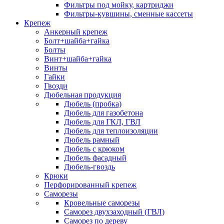
Фильтры под мойку, картриджи
Фильтры-кувшины, сменные кассеты
Крепеж
Анкерный крепеж
Болт+шайба+гайка
Болты
Винт+шайба+гайка
Винты
Гайки
Гвозди
Дюбельная продукция
Дюбель (пробка)
Дюбель для газобетона
Дюбель для ГКЛ, ГВЛ
Дюбель для теплоизоляции
Дюбель рамный
Дюбель с крюком
Дюбель фасадный
Дюбель-гвоздь
Крюки
Перфорированный крепеж
Саморезы
Кровельные саморезы
Саморез двухзаходный (ГВЛ)
Саморез по дереву