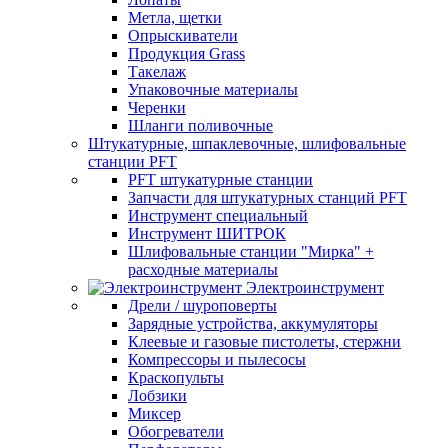
Метла, щетки
Опрыскиватели
Продукция Grass
Такелаж
Упаковочные материалы
Черенки
Шланги поливочные
Штукатурные, шпаклевочные, шлифовальные
станции PFT
PFT штукатурные станции
Запчасти для штукатурных станций PFT
Инструмент специальный
Инструмент ШИТРОК
Шлифовальные станции "Мирка" +
расходные материалы
Электроинструмент
Дрели / шуроповерты
Зарядные устройства, аккумуляторы
Клеевые и газовые пистолеты, стержни
Компрессоры и пылесосы
Краскопульты
Лобзики
Миксер
Обогреватели