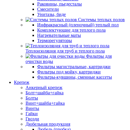
Раковины, пьедесталы
Смесители
Унитазы, биде
Системы теплых полов
Инфракрасный (пленочный) теплый пол
Комплектующие для теплого пола
Нагревательные маты
Терморегуляторы
Теплоизоляция для труб и теплого пола
Фильтры для
очистки воды
Фильтры магистральные, картриджи
Фильтры под мойку, картриджи
Фильтры-кувшины, сменные кассеты
Крепеж
Анкерный крепеж
Болт+шайба+гайка
Болты
Винт+шайба+гайка
Винты
Гайки
Гвозди
Дюбельная продукция
Дюбель (пробка)