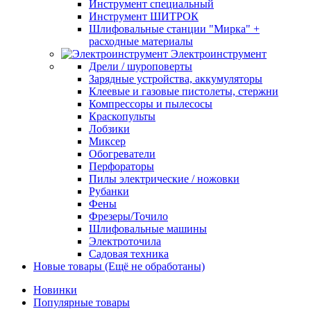
Инструмент специальный
Инструмент ШИТРОК
Шлифовальные станции "Мирка" +
расходные материалы
Электроинструмент
Дрели / шуроповерты
Зарядные устройства, аккумуляторы
Клеевые и газовые пистолеты, стержни
Компрессоры и пылесосы
Краскопульты
Лобзики
Миксер
Обогреватели
Перфораторы
Пилы электрические / ножовки
Рубанки
Фены
Фрезеры/Точило
Шлифовальные машины
Электроточила
Садовая техника
Новые товары (Ещё не обработаны)
Новинки
Популярные товары