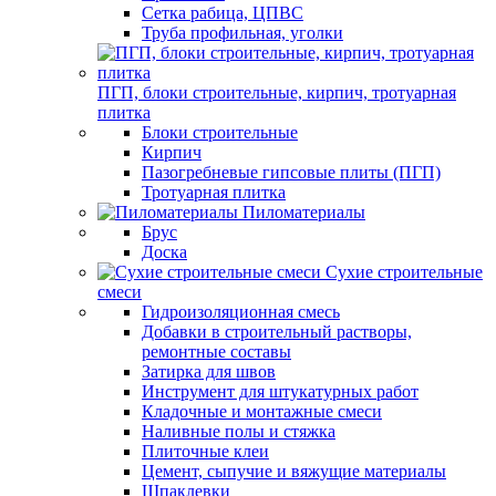
Сетка рабица, ЦПВС
Труба профильная, уголки
ПГП, блоки строительные, кирпич, тротуарная
плитка
Блоки строительные
Кирпич
Пазогребневые гипсовые плиты (ПГП)
Тротуарная плитка
Пиломатериалы
Брус
Доска
Сухие строительные
смеси
Гидроизоляционная смесь
Добавки в строительный растворы,
ремонтные составы
Затирка для швов
Инструмент для штукатурных работ
Кладочные и монтажные смеси
Наливные полы и стяжка
Плиточные клеи
Цемент, сыпучие и вяжущие материалы
Шпаклевки