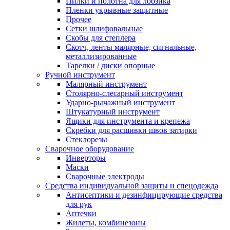
Пилки и полотна для лобзика
Пленки укрывные защитные
Прочее
Сетки шлифовальные
Скобы для степлера
Скотч, ленты малярные, сигнальные,
металлизированные
Тарелки / диски опорные
Ручной инструмент
Малярный инструмент
Столярно-слесарный инструмент
Ударно-рычажный инструмент
Штукатурный инструмент
Ящики для инструмента и крепежа
Скребки для расшивки швов затирки
Стеклорезы
Сварочное оборудование
Инверторы
Маски
Сварочные электроды
Средства индивидуальной защиты и спецодежда
Антисептики и дезинфицирующие средства
для рук
Аптечки
Жилеты, комбинезоны