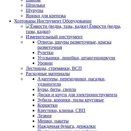
Шпильки
Шурупы
Ящики для крепежа
Хозтовары Инструмент Оборудование
Ёмкости (ведра,
тазы, кадки)
Измерительный инструмент
Отвесы, шнуры разметочные, краска
разметочная
Рулетки
Угольники, линейки, штангенциркули
Уровни
Лестницы, стремянки, ВСП
Расходные материалы
Адаптеры, переходники, насадки,
удлинители
Буры, биты, сверла
Диски и круги для электроинструмента
Зубила, коронки, пилы круговые
Корщетки
Крестики, клинья, СВП
Лезвия
Мешки, пакеты
Наждачная бумага, держалки