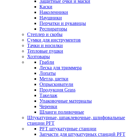
Защитные очки и маски
Каски
Наколенники
Наушники
Перчатки и рукавицы
Респираторы
Степлер и скобы
Сумки для инструментов
Тачки и носилки
Тепловые пушки
Хозтовары
Грабли
Леска для триммера
Лопаты
Метла, щетки
Опрыскиватели
Продукция Grass
Такелаж
Упаковочные материалы
Черенки
Шланги поливочные
Штукатурные, шпаклевочные, шлифовальные
станции PFT
PFT штукатурные станции
Запчасти для штукатурных станций PFT