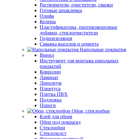
Растворители, очистители, смазки
Готовые шпаклевки
Олифа
Колеры
Пластификаторы, противоморозные
добавки, стеклоочистители
Гидроизоляция
Смывка высолов и цемента
Напольные покрытия
Винил
Инструмент для монтажа напольных
покрытий
Ковролин
Ламинат
Линолеум
Плинтуса
Плитка ПВХ
Подложка
Пороги
Обои, стеклообои
Клей для обоев
Обои под покраску
Стеклообои
Стеклохолст
Флизелин малярный