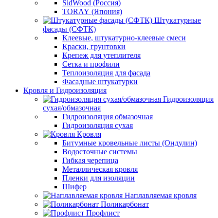
SidWood (Россия)
TORAY (Япония)
Штукатурные
фасады (СФТК)
Клеевые, штукатурно-клеевые смеси
Краски, грунтовки
Крепеж для утеплителя
Сетка и профили
Теплоизоляция для фасада
Фасадные штукатурки
Кровля и Гидроизоляция
Гидроизоляция
сухая/обмазочная
Гидроизоляция обмазочная
Гидроизоляция сухая
Кровля
Битумные кровельные листы (Ондулин)
Водосточные системы
Гибкая черепица
Металлическая кровля
Пленки для изоляции
Шифер
Наплавляемая кровля
Поликарбонат
Профлист