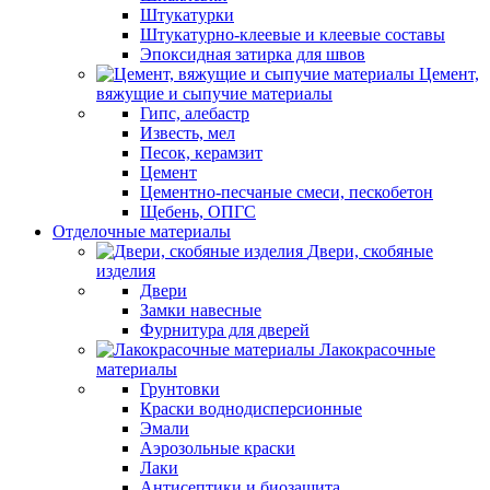
Штукатурки
Штукатурно-клеевые и клеевые составы
Эпоксидная затирка для швов
Цемент,
вяжущие и сыпучие материалы
Гипс, алебастр
Известь, мел
Песок, керамзит
Цемент
Цементно-песчаные смеси, пескобетон
Щебень, ОПГС
Отделочные материалы
Двери, скобяные
изделия
Двери
Замки навесные
Фурнитура для дверей
Лакокрасочные
материалы
Грунтовки
Краски воднодисперсионные
Эмали
Аэрозольные краски
Лаки
Антисептики и биозащита