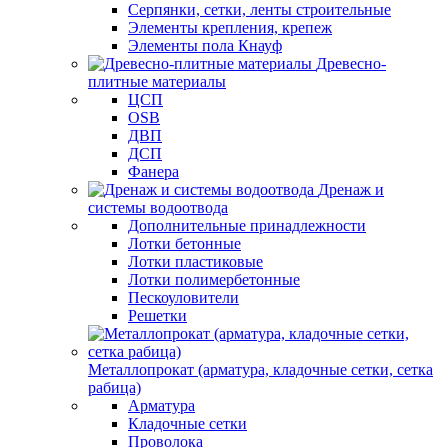
Серпянки, сетки, ленты строительные
Элементы крепления, крепеж
Элементы пола Кнауф
Древесно-
плитные материалы
ЦСП
OSB
ДВП
ДСП
Фанера
Дренаж и
системы водоотвода
Дополнительные принадлежности
Лотки бетонные
Лотки пластиковые
Лотки полимербетонные
Пескоуловители
Решетки
Металлопрокат (арматура, кладочные сетки, сетка
рабица)
Арматура
Кладочные сетки
Проволока