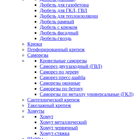
Дюбель для газобетона
Дюбель для ГКЛ, ГВЛ
Дюбель для теплоизоляции
Дюбель рамный
Дюбель с крюком
Дюбель фасадный
Дюбель-гвоздь
Крюки
Перфорированный крепеж
Саморезы
Кровельные саморезы
Саморез двухзаходный (ГВЛ)
Саморез по дереву
Саморез пресс-шайба
Саморезы оконные
Саморезы по бетону
Саморезы по металлу универсальные (ГКЛ)
Сантехнический крепеж
Такелажный крепеж
Хомуты
Хомут
Хомут металлический
Хомут червячный
Хомут-стяжка
Шайбы