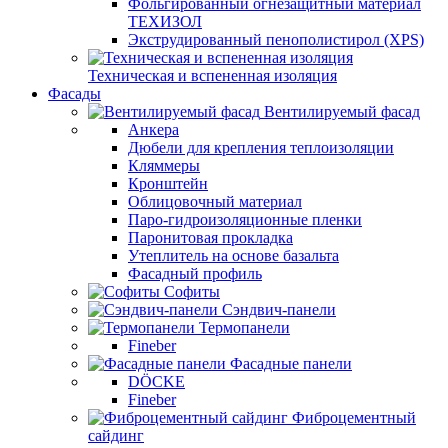
Фольгированный огнезащитный материал
ТЕХИЗОЛ
Экструдированный пенополистирол (XPS)
Техническая и вспененная изоляция
Фасады
Вентилируемый фасад
Анкера
Дюбели для крепления теплоизоляции
Кляммеры
Кронштейн
Облицовочный материал
Паро-гидроизоляционные пленки
Паронитовая прокладка
Утеплитель на основе базальта
Фасадный профиль
Софиты
Сэндвич-панели
Термопанели
Fineber
Фасадные панели
DÖCKE
Fineber
Фиброцементный
сайдинг